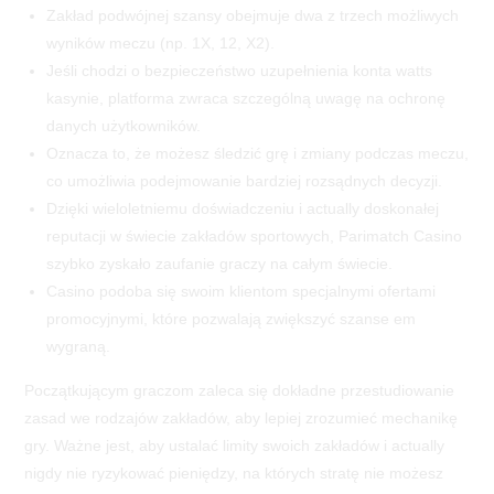
Zakład podwójnej szansy obejmuje dwa z trzech możliwych
wyników meczu (np. 1X, 12, X2).
Jeśli chodzi o bezpieczeństwo uzupełnienia konta watts
kasynie, platforma zwraca szczególną uwagę na ochronę
danych użytkowników.
Oznacza to, że możesz śledzić grę i zmiany podczas meczu,
co umożliwia podejmowanie bardziej rozsądnych decyzji.
Dzięki wieloletniemu doświadczeniu i actually doskonałej
reputacji w świecie zakładów sportowych, Parimatch Casino
szybko zyskało zaufanie graczy na całym świecie.
Casino podoba się swoim klientom specjalnymi ofertami
promocyjnymi, które pozwalają zwiększyć szanse em
wygraną.
Początkującym graczom zaleca się dokładne przestudiowanie
zasad we rodzajów zakładów, aby lepiej zrozumieć mechanikę
gry. Ważne jest, aby ustalać limity swoich zakładów i actually
nigdy nie ryzykować pieniędzy, na których stratę nie możesz