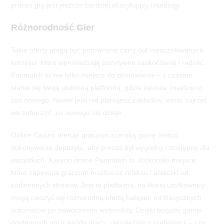
proces gry jest jeszcze bardziej ekscytujący i niedrogi.
Różnorodność Gier
Takie oferty mogą być porównane carry out nieoczekiwanych
korzyści, które wprowadzają pozytywne zaskoczenie i radość.
Parimatch to nie tylko miejsce do obstawiania – z czasem
stanie się twoją ulubioną platformą, gdzie zawsze znajdziesz
coś nowego. Nawet jeśli nie planujesz zakładów, warto zajrzeć
we zobaczyć, co nowego się dzieje.
Online Casino oferuje graczom szeroką gamę metod
dokonywania depozytu, aby proces był wygodny i dostępny dla
wszystkich. Kasyno online Parimatch to doskonałe miejsce,
które zapewnia graczom możliwość relaksu i ucieczki od
codziennych stresów. Jest to platforma, na której użytkownicy
mogą cieszyć się różnorodną ofertą habgier, od klasycznych
automatów po nowoczesne wideosloty. Dzięki bogatej gamie
dostępnych opcji, każdy gracz, niezależnie z preferencji – czy