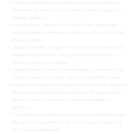
Naszym użytkownikom oferujemy różnorodne programy
bonusowe we promocje, dzięki którym zakłady są jeszcze
bardziej opłacalne.
Karty bankowe, takie jak Visa i MasterCard, zapewniają
natychmiastowe transakcje my partner and i wysoki poziom
bezpieczeństwa.
„Aplikacja mobilna to wygodne narzędzie do hazardu, które
pozwala użytkownikom cieszyć się ulubioną treścią w
dowolnym miejscu i wszędzie.
Obsługa klienta Parimatch jest dostępna poprzez całą dobę,
company stanowi znaczące wsparcie w przypadku awarii.
Regularne turnieje, zwrot gotówki my partner and i specjalne
bonusy stanowią dodatkowe możliwości dla graczy, dzięki
czemu proces gry jest jeszcze bardziej ekscytujący i
opłacalny.
Tutaj zawsze poczujesz się komfortowo, bo wszystko działa
tak, grunzochse powinno, a ity możesz w pełni cieszyć się
tym, co lubisz najbardziej.