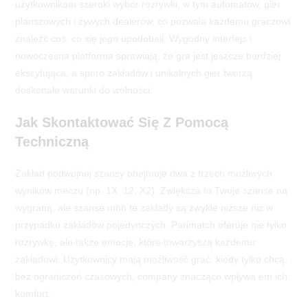
użytkownikom szeroki wybór rozrywki, w tym automatów, gier
planszowych i żywych dealerów, co pozwala każdemu graczowi
znaleźć coś, co się jego upodobali. Wygodny interfejs i
nowoczesna platforma sprawiają, że gra jest jeszcze bardziej
ekscytująca, a sporo zakładów i unikalnych gier tworzą
doskonałe warunki do wolności.
Jak Skontaktować Się Z Pomocą
Techniczną
Zakład podwójnej szansy obejmuje dwa z trzech możliwych
wyników meczu (np. 1X, 12, X2). Zwiększa to Twoje szanse na
wygraną, ale szanse mhh te zakłady są zwykle niższe niż w
przypadku zakładów pojedynczych. Parimatch oferuje nie tylko
rozrywkę, ale także emocje, które towarzyszą każdemu
zakładowi. Użytkownicy mają możliwość grać, kiedy tylko chcą,
bez ograniczeń czasowych, company znacząco wpływa em ich
komfort.