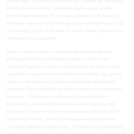
partner and i uruchom załadowany plik. Postępując zgodnie z
instrukcjami na ekranie, użytkownik będzie mógł szybko
zainstalować aplikację i rozpocząć używanie jej do hazardu.
Parimatch wprowadza dodatkowy poziom adrenaliny carry out
codziennego życia, co sprawia, że każda chwila spędzona na
obstawianiu ma znaczenie.
Casino podoba się swoim klientom specjalnymi ofertami
promocyjnymi, które pozwalają zwiększyć szanse mhh
wygraną. Regularne turnieje, zwrot gotówki my partner and i
specjalne bonusy stanowią dodatkowe możliwości dla graczy,
dzięki czemu proces gry jest jeszcze bardziej ekscytujący i
opłacalny. Bonus powitalny to idealny sposób na rozpoczęcie
przygody z zakładami, umożliwiający nowym graczom
korzystanie z dodatkowych funduszy od samego początku.
Cashback in order to doskonałe rozwiązanie dla tych, którzy
chcą mieć pewność, że każdy zasługuje na drugą szansę,
company wpływa na zwiększenie“ „komfortu i bezpieczeństwa
obstawiania. Darmowe zakłady stanowią idealną propozycję dla