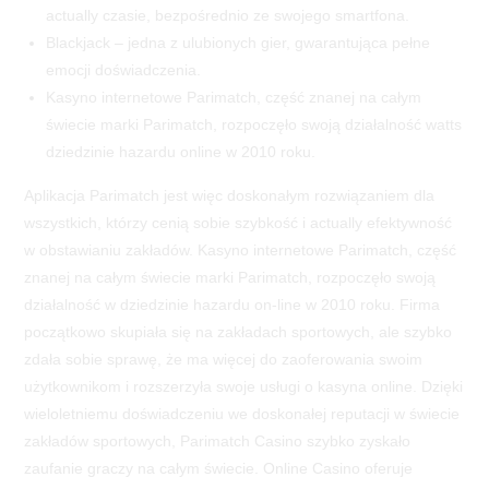
actually czasie, bezpośrednio ze swojego smartfona.
Blackjack – jedna z ulubionych gier, gwarantująca pełne
emocji doświadczenia.
Kasyno internetowe Parimatch, część znanej na całym
świecie marki Parimatch, rozpoczęło swoją działalność watts
dziedzinie hazardu online w 2010 roku.
Aplikacja Parimatch jest więc doskonałym rozwiązaniem dla
wszystkich, którzy cenią sobie szybkość i actually efektywność
w obstawianiu zakładów. Kasyno internetowe Parimatch, część
znanej na całym świecie marki Parimatch, rozpoczęło swoją
działalność w dziedzinie hazardu on-line w 2010 roku. Firma
początkowo skupiała się na zakładach sportowych, ale szybko
zdała sobie sprawę, że ma więcej do zaoferowania swoim
użytkownikom i rozszerzyła swoje usługi o kasyna online. Dzięki
wieloletniemu doświadczeniu we doskonałej reputacji w świecie
zakładów sportowych, Parimatch Casino szybko zyskało
zaufanie graczy na całym świecie. Online Casino oferuje