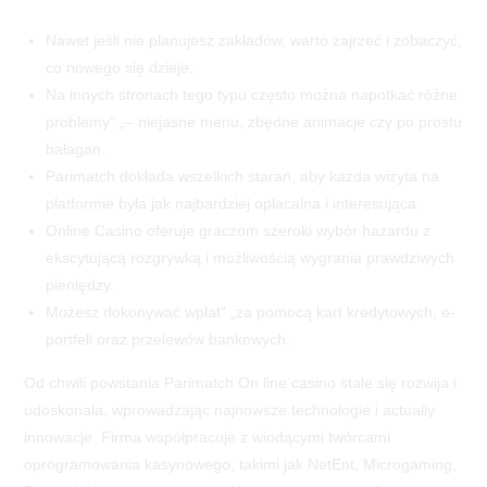
Nawet jeśli nie planujesz zakładów, warto zajrzeć i zobaczyć,
co nowego się dzieje.
Na innych stronach tego typu często można napotkać różne
problemy“ „– niejasne menu, zbędne animacje czy po prostu
bałagan.
Parimatch dokłada wszelkich starań, aby każda wizyta na
platformie była jak najbardziej opłacalna i interesująca.
Online Casino oferuje graczom szeroki wybór hazardu z
ekscytującą rozgrywką i możliwością wygrania prawdziwych
pieniędzy.
Możesz dokonywać wpłat“ „za pomocą kart kredytowych, e-
portfeli oraz przelewów bankowych.
Od chwili powstania Parimatch On line casino stale się rozwija i
udoskonala, wprowadzając najnowsze technologie i actually
innowacje. Firma współpracuje z wiodącymi twórcami
oprogramowania kasynowego, takimi jak NetEnt, Microgaming,