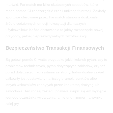
martwić. Parimatch ma kilka skutecznych sposobów, które
mogą pomóc Ci zaoszczędzić czas i uniknąć frustracji. Zakłady
sportowe oferowane przez Parimatch stanowią doskonałe
źródło codziennych emocji i ekscytacji dla naszych
użytkowników. Każde obstawienie to jakby rozpoczęcie nowej
przygody, pełnej nieprzewidywalnych zwrotów akcji.
Bezpieczeństwo Transakcji Finansowych
Są gotowi pomóc Ci watts przypadku jakichkolwiek pytań, czy to
problemów technicznych, pytań dotyczących zakładów, czy też
porad dotyczących korzystania ze strony. Indywidualny zakład
całkowity jest obstawiany na liczbę bramek, punktów albo
innych wskaźników zdobytych przez konkretną drużynę lub
zawodnika. Ten rodzaj zakładu pozwala skupić się em występie
jednego uczestnika wydarzenia, a nie und nimmer na wyniku
całej gry.