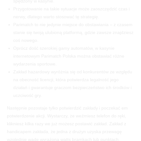
spędzony w kasynie.
Przygotowanie na takie sytuacje może zaoszczędzić czas i
nerwy, dlatego warto stosować tę strategię.
Parimatch to nie jedynie miejsce do obstawiania – z czasem
stanie się twoją ulubioną platformą, gdzie zawsze znajdziesz
coś nowego.
Oprócz dość szerokiej gamy automatów, w kasynie
internetowym Parimatch Polska można obstawiać różne
wydarzenia sportowe.
Zakład hazardowy wyróżnia się od konkurentów ze względu
na obecność licencji, która potwierdza legalność jego
działań i gwarantuje graczom bezpieczeństwo ich środków i
uczciwość gry.
Następnie pozostaje tylko potwierdzić zakłady i poczekać em
potwierdzenie akcji. Wystarczy, że weźmiesz telefon do ręki,
klikniesz kilka razy we już możesz postawić zakład. Zakład z
handicapem zakłada, że jedna z drużyn uzyska przewagę
względnie wadę wyrażoną watts bramkach lub punktach.