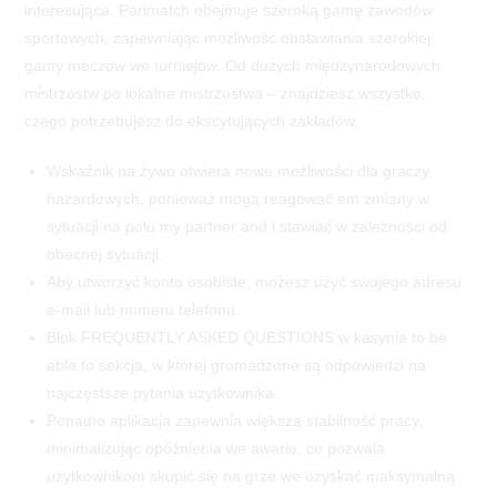
interesująca. Parimatch obejmuje szeroką gamę zawodów
sportowych, zapewniając możliwość obstawiania szerokiej
gamy meczów we turniejów. Od dużych międzynarodowych
mistrzostw po lokalne mistrzostwa – znajdziesz wszystko,
czego potrzebujesz do ekscytujących zakładów.
Wskaźnik na żywo otwiera nowe możliwości dla graczy
hazardowych, ponieważ mogą reagować em zmiany w
sytuacji na polu my partner and i stawiać w zależności od
obecnej sytuacji.
Aby utworzyć konto osobiste, możesz użyć swojego adresu
e-mail lub numeru telefonu.
Blok FREQUENTLY ASKED QUESTIONS w kasynie to be
able to sekcja, w której gromadzone są odpowiedzi na
najczęstsze pytania użytkownika.
Ponadto aplikacja zapewnia większą stabilność pracy,
minimalizując opóźnienia we awarie, co pozwala
użytkownikom skupić się na grze we uzyskać maksymalną