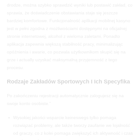
drodze, można szybko sprawdzić wyniki lub postawić zakład, co
sprawia, że doświadczenie obstawiania staje się jeszcze
bardziej komfortowe. Funkcjonalność aplikacji mobilnej kasyno
jest w pełni zgodna z możliwościami dostępnymi na oficjalnej
stronie internetowej, alcohol z wieloma zaletami. Ponadto
aplikacja zapewnia większą stabilność pracy, minimalizując
opóźnienia i awarie, co pozwala użytkownikom skupić się na
grze i actually uzyskać maksymalną przyjemność z tego
procesu.
Rodzaje Zakładów Sportowych I Ich Specyfika
Po zakończeniu rejestracji automatycznie zalogujesz się na
swoje konto osobiste.“
Wysokiej jakości wsparcie keineswegs tylko pomaga
rozwiązać problemy, ale także tworzy zaufanie we lojalność
od graczy, co z kolei pomaga zwiększyć ich aktywność i czas