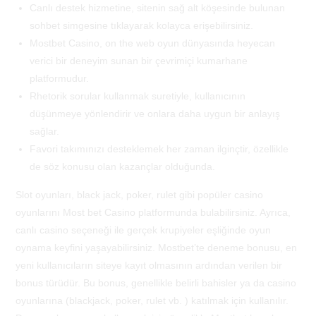
Canlı destek hizmetine, sitenin sağ alt köşesinde bulunan
sohbet simgesine tıklayarak kolayca erişebilirsiniz.
Mostbet Casino, on the web oyun dünyasında heyecan
verici bir deneyim sunan bir çevrimiçi kumarhane
platformudur.
Rhetorik sorular kullanmak suretiyle, kullanıcının
düşünmeye yönlendirir ve onlara daha uygun bir anlayış
sağlar.
Favori takımınızı desteklemek her zaman ilginçtir, özellikle
de söz konusu olan kazançlar olduğunda.
Slot oyunları, black jack, poker, rulet gibi popüler casino
oyunlarını Most bet Casino platformunda bulabilirsiniz. Ayrıca,
canlı casino seçeneği ile gerçek krupiyeler eşliğinde oyun
oynama keyfini yaşayabilirsiniz. Mostbet’te deneme bonusu, en
yeni kullanıcıların siteye kayıt olmasının ardından verilen bir
bonus türüdür. Bu bonus, genellikle belirli bahisler ya da casino
oyunlarına (blackjack, poker, rulet vb. ) katılmak için kullanılır.