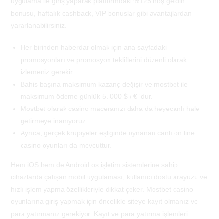
uygulama ile giriş yaparak platformdaki %125 hoş geldin
bonusu, haftalık cashback, VIP bonuslar gibi avantajlardan
yararlanabilirsiniz.
Her birinden haberdar olmak için ana sayfadaki
promosyonları ve promosyon tekliflerini düzenli olarak
izlemeniz gerekir.
Bahis başına maksimum kazanç değişir ve mostbet ile
maksimum ödeme günlük 5. 000 $ / € ‘dur.
Mostbet olarak casino maceranızı daha da heyecanlı hale
getirmeye inanıyoruz.
Ayrıca, gerçek krupiyeler eşliğinde oynanan canlı on line
casino oyunları da mevcuttur.
Hem iOS hem de Android os işletim sistemlerine sahip
cihazlarda çalışan mobil uygulaması, kullanıcı dostu arayüzü ve
hızlı işlem yapma özellikleriyle dikkat çeker. Mostbet casino
oyunlarına giriş yapmak için öncelikle siteye kayıt olmanız ve
para yatırmanız gerekiyor. Kayıt ve para yatırma işlemleri