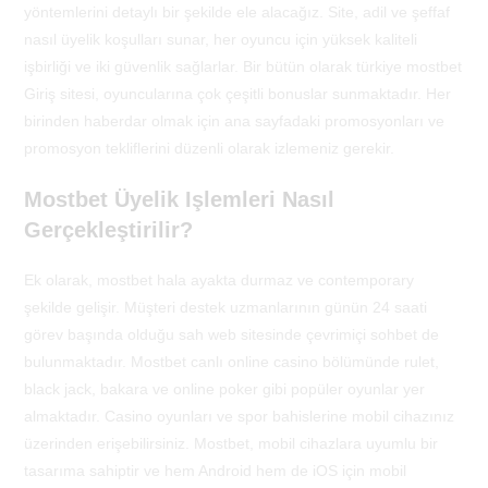
yöntemlerini detaylı bir şekilde ele alacağız. Site, adil ve şeffaf
nasıl üyelik koşulları sunar, her oyuncu için yüksek kaliteli
işbirliği ve iki güvenlik sağlarlar. Bir bütün olarak türkiye mostbet
Giriş sitesi, oyuncularına çok çeşitli bonuslar sunmaktadır. Her
birinden haberdar olmak için ana sayfadaki promosyonları ve
promosyon tekliflerini düzenli olarak izlemeniz gerekir.
Mostbet Üyelik Işlemleri Nasıl
Gerçekleştirilir?
Ek olarak, mostbet hala ayakta durmaz ve contemporary
şekilde gelişir. Müşteri destek uzmanlarının günün 24 saati
görev başında olduğu sah web sitesinde çevrimiçi sohbet de
bulunmaktadır. Mostbet canlı online casino bölümünde rulet,
black jack, bakara ve online poker gibi popüler oyunlar yer
almaktadır. Casino oyunları ve spor bahislerine mobil cihazınız
üzerinden erişebilirsiniz. Mostbet, mobil cihazlara uyumlu bir
tasarıma sahiptir ve hem Android hem de iOS için mobil