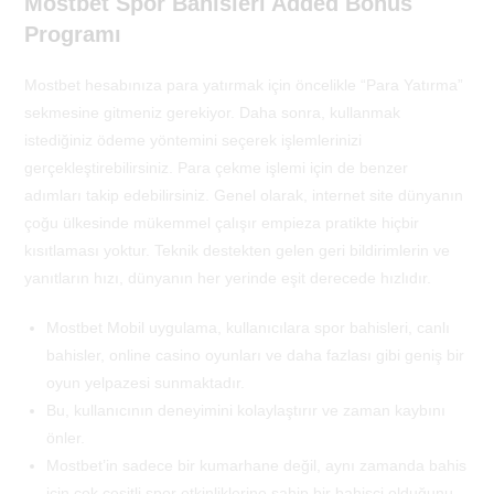
Mostbet Spor Bahisleri Added Bonus
Programı
Mostbet hesabınıza para yatırmak için öncelikle “Para Yatırma”
sekmesine gitmeniz gerekiyor. Daha sonra, kullanmak
istediğiniz ödeme yöntemini seçerek işlemlerinizi
gerçekleştirebilirsiniz. Para çekme işlemi için de benzer
adımları takip edebilirsiniz. Genel olarak, internet site dünyanın
çoğu ülkesinde mükemmel çalışır empieza pratikte hiçbir
kısıtlaması yoktur. Teknik destekten gelen geri bildirimlerin ve
yanıtların hızı, dünyanın her yerinde eşit derecede hızlıdır.
Mostbet Mobil uygulama, kullanıcılara spor bahisleri, canlı
bahisler, online casino oyunları ve daha fazlası gibi geniş bir
oyun yelpazesi sunmaktadır.
Bu, kullanıcının deneyimini kolaylaştırır ve zaman kaybını
önler.
Mostbet’in sadece bir kumarhane değil, aynı zamanda bahis
için çok çeşitli spor etkinliklerine sahip bir bahisçi olduğunu