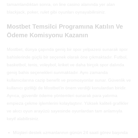
tamamlandıktan sonra, on line casino alanında yer alan
blackjack, poker, rulet gibi oyunları oynayabilirsiniz.
Mostbet Temsilci Programına Katılın Ve
Ödeme Komisyonu Kazanın
Mostbet, dünya çapında geniş bir spor yelpazesi sunarak spor
bahislerinde güçlü bir seçenek olarak öne çıkmaktadır. Futbol,
basketbol, tenis, voleybol, kriket ve daha birçok spor dalında
geniş bahis seçenekleri sunmaktadır. Aynı zamanda
kullanıcılarına cazip benefit ve promosyonlar sunar. Güvenlik ve
kullanıcı gizliliği de Mostbet’in önem verdiği konulardan biridir.
Ayrıca, güvenilir ödeme yöntemleri sunarak para yatırma
empieza çekme işlemlerini kolaylaştırır. Yüksek kaliteli grafikler
ve akıcı oyun arayüzü sayesinde oyunlardan tam anlamıyla
keyif alabilirsiniz.
Müşteri destek uzmanlarının günün 24 saati görev başında