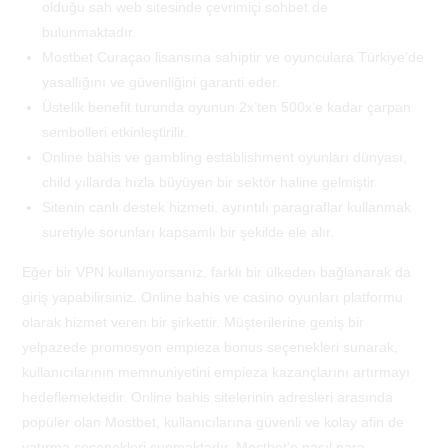
olduğu sah web sitesinde çevrimiçi sohbet de
bulunmaktadır.
Mostbet Curaçao lisansına sahiptir ve oyunculara Türkiye’de
yasallığını ve güvenliğini garanti eder.
Üstelik benefit turunda oyunun 2x’ten 500x’e kadar çarpan
sembolleri etkinleştirilir.
Online bahis ve gambling establishment oyunları dünyası,
child yıllarda hızla büyüyen bir sektör haline gelmiştir.
Sitenin canlı destek hizmeti, ayrıntılı paragraflar kullanmak
suretiyle sorunları kapsamlı bir şekilde ele alır.
Eğer bir VPN kullanıyorsanız, farklı bir ülkeden bağlanarak da
giriş yapabilirsiniz. Online bahis ve casino oyunları platformu
olarak hizmet veren bir şirkettir. Müşterilerine geniş bir
yelpazede promosyon empieza bonus seçenekleri sunarak,
kullanıcılarının memnuniyetini empieza kazançlarını artırmayı
hedeflemektedir. Online bahis sitelerinin adresleri arasında
popüler olan Mostbet, kullanıcılarına güvenli ve kolay afin de
yatırma seçenekleri sunmaktadır. Mostbet’e nasıl para