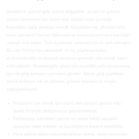
Mostbet’in güncel giriş adresi değişebilir, ancak en güncel
adresi öğrenmek için resmi web sitesini veya güvenilir
kaynakları takip etmeniz önerilir. Gerçekten de, Mostbet ismi
uzun zamandır kumar eğlencesi ve kazançlarının ana kaynağı“
„olarak onu seçen Türk oyuncular arasında bir ev ismi olmuştur.
Bu site Türkiye’de rakipsizdir ve hiç şüphesiz bahis
endüstrisindeki en başarılı empieza güvenilir site olarak kabul
edilmektedir. Mostbet giriş işlemi için öncelikle web tarayıcınıza
güncel giriş adresini yazmanız gerekir. Siteye giriş yaptıktan
sonra kullanıcı adı ve şifrenizi girerek hesabınıza erişim
sağlayabilirsiniz.
Mostbet’e üye olmak için resmi web sitesini ziyaret edip
üyelik formunu doldurmanız gerekmektedir.
Kullanıcılar, istedikleri zaman ve yerde bahis yapabilir,
sonuçları takip edebilir ve kazançlarını kontrol edebilirler.
Para çekme işlemi tamamlandıktan sonra, süreç tamamen