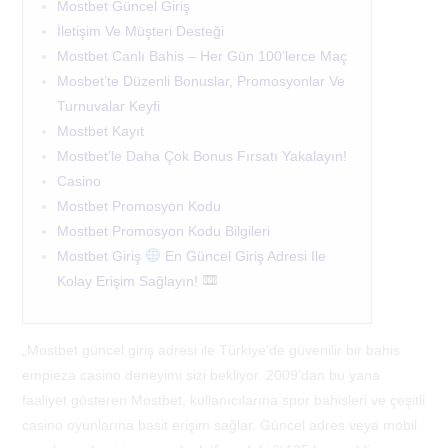
Mostbet Güncel Giriş
İletişim Ve Müşteri Desteği
Mostbet Canlı Bahis – Her Gün 100’lerce Maç
Mosbet’te Düzenli Bonuslar, Promosyonlar Ve
Turnuvalar Keyfi
Mostbet Kayıt
Mostbet’le Daha Çok Bonus Fırsatı Yakalayın!
Casino
Mostbet Promosyon Kodu
Mostbet Promosyon Kodu Bilgileri
Mostbet Giriş
En Güncel Giriş Adresi Ile
Kolay Erişim Sağlayın!
„Mostbet güncel giriş adresi ile Türkiye’de güvenilir bir bahis
empieza casino deneyimi sizi bekliyor. 2009’dan bu yana
faaliyet gösteren Mostbet, kullanıcılarına spor bahisleri ve çeşitli
casino oyunlarına basit erişim sağlar. Güncel adres veya mobil