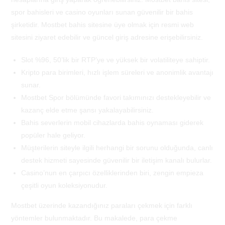
spor bahisleri ve casino oyunları sunan güvenilir bir bahis
şirketidir. Mostbet bahis sitesine üye olmak için resmi web
sitesini ziyaret edebilir ve güncel giriş adresine erişebilirsiniz.
Slot %96, 50’lik bir RTP’ye ve yüksek bir volatiliteye sahiptir.
Kripto para birimleri, hızlı işlem süreleri ve anonimlik avantajı
sunar.
Mostbet Spor bölümünde favori takımınızı destekleyebilir ve
kazanç elde etme şansı yakalayabilirsiniz.
Bahis severlerin mobil cihazlarda bahis oynaması giderek
popüler hale geliyor.
Müşterilerin siteyle ilgili herhangi bir sorunu olduğunda, canlı
destek hizmeti sayesinde güvenilir bir iletişim kanalı bulurlar.
Casino’nun en çarpıcı özelliklerinden biri, zengin empieza
çeşitli oyun koleksiyonudur.
Mostbet üzerinde kazandığınız paraları çekmek için farklı
yöntemler bulunmaktadır. Bu makalede, para çekme