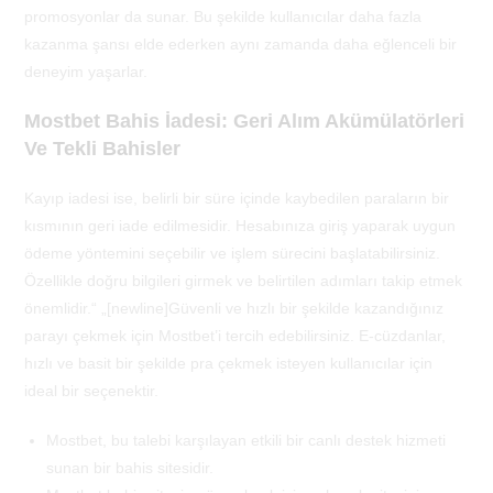
promosyonlar da sunar. Bu şekilde kullanıcılar daha fazla
kazanma şansı elde ederken aynı zamanda daha eğlenceli bir
deneyim yaşarlar.
Mostbet Bahis İadesi: Geri Alım Akümülatörleri
Ve Tekli Bahisler
Kayıp iadesi ise, belirli bir süre içinde kaybedilen paraların bir
kısmının geri iade edilmesidir. Hesabınıza giriş yaparak uygun
ödeme yöntemini seçebilir ve işlem sürecini başlatabilirsiniz.
Özellikle doğru bilgileri girmek ve belirtilen adımları takip etmek
önemlidir.“ „[newline]Güvenli ve hızlı bir şekilde kazandığınız
parayı çekmek için Mostbet’i tercih edebilirsiniz. E-cüzdanlar,
hızlı ve basit bir şekilde pra çekmek isteyen kullanıcılar için
ideal bir seçenektir.
Mostbet, bu talebi karşılayan etkili bir canlı destek hizmeti
sunan bir bahis sitesidir.