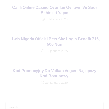
Canlı Online Casino Oyunları Oynayın Ve Spor
Bahisleri Yapın
5. februára 2025
„1win Nigeria Official Bets Site Login Benefit 715,
500 Ngn
16. januára 2025
Kod Promocyjny Do Vulkan Vegas: Najlepszy
Kod Bonusowy!
29. januára 2025
Search