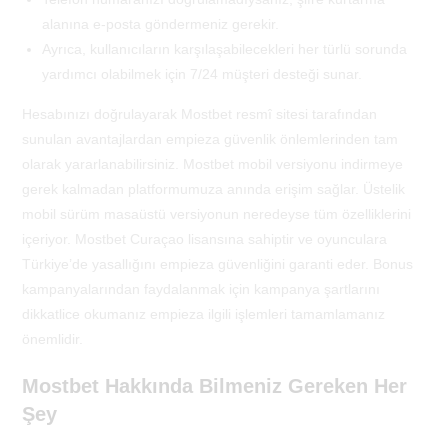
alanına e-posta göndermeniz gerekir.
Ayrıca, kullanıcıların karşılaşabilecekleri her türlü sorunda
yardımcı olabilmek için 7/24 müşteri desteği sunar.
Hesabınızı doğrulayarak Mostbet resmî sitesi tarafından
sunulan avantajlardan empieza güvenlik önlemlerinden tam
olarak yararlanabilirsiniz. Mostbet mobil versiyonu indirmeye
gerek kalmadan platformumuza anında erişim sağlar. Üstelik
mobil sürüm masaüstü versiyonun neredeyse tüm özelliklerini
içeriyor. Mostbet Curaçao lisansına sahiptir ve oyunculara
Türkiye’de yasallığını empieza güvenliğini garanti eder. Bonus
kampanyalarından faydalanmak için kampanya şartlarını
dikkatlice okumanız empieza ilgili işlemleri tamamlamanız
önemlidir.
Mostbet Hakkında Bilmeniz Gereken Her
Şey