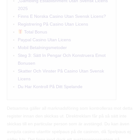
„Gambling Establishment Utan Svensk Licens
2025
Finns E Norska Casino Utan Svensk Licens?
Registrering På Casino Utan Licens
Total Bonus
Paypal Casino Utan Licens
Mobil Betalningsmetoder
Steg 3: Sätt In Pengar Och Konstruera Emot
Bonusen
Skatter Och Vinster På Casino Utan Svensk
Licens
Du Har Kontroll På Ditt Spelande
Detsamma gäller all marknadsföring som kontrolleras mot detta
register innan den skickas ut. Direktreklam får på så sätt inte
skickas till en particular person som är avstängd. Du kan även
avnjuta casino utanför spelpaus på de casinon, då Spelpaus ej
gäller här. Det finns ipod dock ett avstängningssystem på