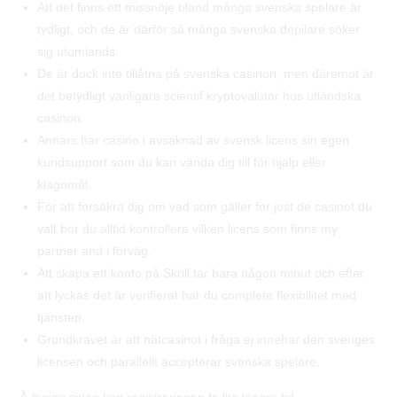
Att det finns ett missnöje bland många svenska spelare är
tydligt, och de är därför så många svenska depilare söker
sig utomlands.
De är dock inte tillåtna på svenska casinon, men däremot är
det betydligt vanligare scientif kryptovalutor hos utländska
casinon.
Annars har casino i avsaknad av svensk licens sin egen
kundsupport som du kan vända dig till för hjälp eller
klagomål.
För att försäkra dig om vad som gäller för just de casinot du
valt bör du alltid kontrollera vilken licens som finns my
partner and i förväg.
Att skapa ett konto på Skrill tar bara någon minut och efter
att lyckas det är verifierat har du complete flexibilitet med
tjänsten.
Grundkravet är att nätcasinot i fråga ej innehar den sveriges
licensen och parallellt accepterar svenska spelare.