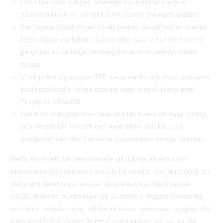
Dock bör man ideligen överväga risksidorna 6 agera
ansvarsfullt vid val av spelsajter utanför Sveriges gränser.
Den lägsta insättningen på ett casino i avsaknad av svensk
licens ligger vanligtvis på euro eller cirka a hundred kronor
på grund av de höga bankavgifterna som casinot måste
betala.
Vi vill pallra dig högsta RTP å mervärde, och även diskutera
kvalitetssäkrade online casinon utan svensk licens med
Trustly och BankID.
Det finns mängder utav casinon utan licens att välja boring,
och antalet blir fler och mer med tiden, särskilt i och
mediterranean den frekventa uppkomsten av nya casinon.
Detta är perfekt för den som inte vill riskera att ens kort-
information skall komma i actually fel händer. Det finns dock en
del andra betalningsmetoder att lyckas välja bland också.
UKGC-licensen är nämligen en av sobre striktaste licenserna
och finns i världen idag, allt för att säkra spelarnas trygghet. Att
filma med UKGC-licens är med andra ord ett bra val för dig