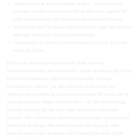
Uttagstiderna är också betydligt längre“ „än med andra
metoder och det har mulighed for at tillkomma avgifter för
både valutaväxling och internationella banköverföringar.
Nya casino utan Spelpaus dyker dessutom upp hela tidsplan
vilket gör ämnet än viktigare att behandla.
Freespinsen är däremot omsättningsfria och har 1st totalt
värde på 200 kr.
Bortom de restriktiva reglerna som råder inom de
svensklicensierade casinonas värld, väntar en oas av generösa
bonusar, enastående spelutbud och snabba, smidiga
transaktioner. Sedan“ „är det också så att den svenska
spellicensen används av casinon som endast vill vända sej till
svenska depilare medan licenser från t. ex. Det finns många
faktorer att tänka på när man skall välja bland utländska
casinon. När vi bedömer utländska casinon utan licens tittar vi
bland helt annat på vilka andra licenser de sitter på, vilka
bonusar person kan ta del av samt omkring de riktar sig till