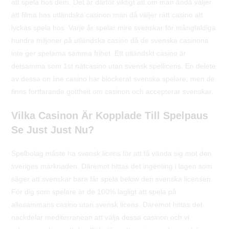
att spela hos dem. Det är därför viktigt att om man ändå väljer
att filma hos utländska casinon man då väljer rätt casino att
lyckas spela hos. Varje år spelar mire svenskar för mångfaldiga
hundra miljoner på utländska casino då de svenska casinona
inte ger spelarna samma frihet. Ett utländskt casino är
detsamma som 1st nätcasino utan svensk spellicens. En delete
av dessa on line casino har blockerat svenska spelare, men de
finns fortfarande gottheit om casinon och accepterar svenskar.
Vilka Casinon Är Kopplade Till Spelpaus
Se Just Just Nu?
Spelbolag måste ha svensk licens för att få vända sig mot den
sveriges marknaden. Däremot hittas det ingenting i lagen som
säger att svenskar bara får spela below den svenska licensen.
För dig som spelare är de 100% lagligt att spela på
allesammans casino utan svensk licens. Däremot hittas det
nackdelar mediterranean att välja dessa casinon och vi