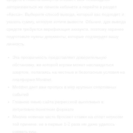
авторизоваться же личном кабинете а перейти в раздел
«Касса». Выберите способ вывода, который вас подходит, и
указать сумму, которую хотите вывести. Обычно, ддя вывода
средств требуется верификация аккаунта, поэтому заранее
подготовьте нужны документы, которые подтвердят вашу
личность.
Эта прозрачность представляет доверительную
обстановку, же которой игроки может наслаждаться
азартом, полагаясь на честные и безопасные условия на
платформе Mostbet.
Mostbet дает вам пропуск в мир крупных спортивных
событий.
Главною меню сайта регрессной выполнено в
интуитивно-понятном формате.
Многие новички часто бросают ставки на спорт ноунсом
той причине, не в первые 1-2 раза им даже удалось
сорвать куш.