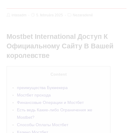
Post
Post
Post
intasadm
5. februára 2025
Nezaradené
Author:
published:
Category:
Mostbet International Доступ К
Официальному Сайту В Вашей
королевстве
Content
преимущества Букмекера
Мостбет прохода
Финансовые Операции и Мостбет
Есть ведь Какие-либо Ограничения же
Mostbet?
Способы Оплаты Мостбет
Казино Мостбет