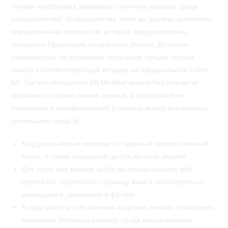
онлайн платформа завоевала отличную карьера среди
пользователей. Усовершенство этого вы должны выполнять
определенные активности, которые предусмотрены
указанных Правилами конкретного бонуса. Детально
ознакомиться со условиями получения лучших наград
можно а соответствующей вкладке на официальном сайте
БК. Так что обходиться БК Mostbet можно без опаски за
сохранность своих личная данных, а регрессной не
переживая а своевременный и полный вывод выигранных
денежными средств.
Код даешь новым игрокам тот крупный приветственный
бонус, а также секундный доступ ко всем акциям.
Для этого вам важнее зайти на официальному веб-
портал БК, пролистать страницу вниз а посмотреть на
имеющуюся, указанную в футере.
А годы работы собственная азартная онлайн платформа
завоевала отличную карьеру среди пользователей.