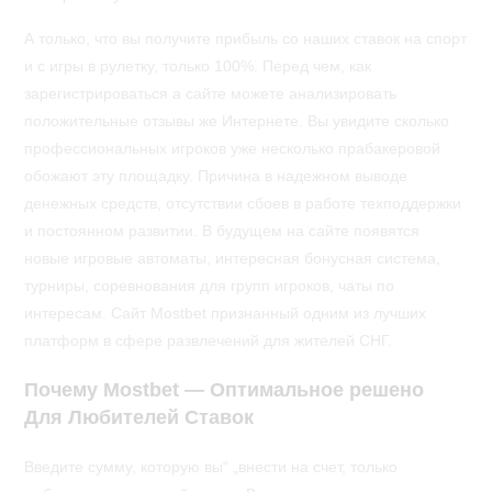
А только, что вы получите прибыль со наших ставок на спорт
и с игры в рулетку, только 100%. Перед чем, как
зарегистрироваться а сайте можете анализировать
положительные отзывы же Интернете. Вы увидите сколько
профессиональных игроков уже несколько прабакеровой
обожают эту площадку. Причина в надежном выводе
денежных средств, отсутствии сбоев в работе техподдержки
и постоянном развитии. В будущем на сайте появятся
новые игровые автоматы, интересная бонусная система,
турниры, соревнования для групп игроков, чаты по
интересам. Сайт Mostbet признанный одним из лучших
платформ в сфере развлечений для жителей СНГ.
Почему Mostbet — Оптимальное решено
Для Любителей Ставок
Введите сумму, которую вы“ „внести на счет, только