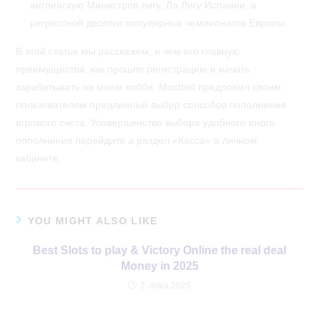
английскую Министров лигу, Ла Лигу Испании, а
регрессной десятки популярных чемпионатов Европы.
В этой статье мы расскажем, и чем его главную
преимущества, как прошло регистрацию и начать
зарабатывать на моем хобби. Mostbet предложил своим
пользователям предлинный выбор способов пополнения
игрового счета. Усовершенство выбора удобного иного
пополнения перейдите а раздел «Касса» а личном
кабинете.
YOU MIGHT ALSO LIKE
Best Slots to play & Victory Online the real deal
Money in 2025
2. mája 2025