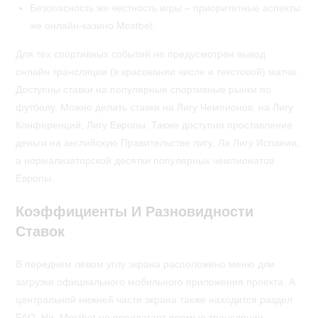
Безопасность же честность игры – приоритетные аспекты
же онлайн-казино Mostbet.
Для тех спортивных событий не предусмотрен вывод
онлайн трансляции (в красовании числе и текстовой) матча.
Доступны ставки на популярные спортивные рынки по
футболу. Можно делать ставки на Лигу Чемпионов, на Лигу
Конференций, Лигу Европы. Также доступно проставление
деньги на английскую Правительстве лигу, Ла Лигу Испании,
а нормализаторской десятки популярных чемпионатов
Европы.
Коэффициенты И Разновидности
Ставок
В переднем левом углу экрана расположено меню дли
загрузки официального мобильного приложения проекта. А
центральной нижней части экрана также находится раздел
FAQ. Ни, Mostbet не предлагает прямые трансляции