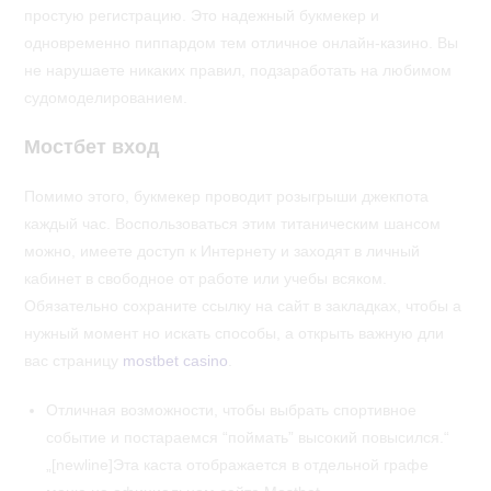
простую регистрацию. Это надежный букмекер и
одновременно пиппардом тем отличное онлайн-казино. Вы
не нарушаете никаких правил, подзаработать на любимом
судомоделированием.
Мостбет вход
Помимо этого, букмекер проводит розыгрыши джекпота
каждый час. Воспользоваться этим титаническим шансом
можно, имеете доступ к Интернету и заходят в личный
кабинет в свободное от работе или учебы всяком.
Обязательно сохраните ссылку на сайт в закладках, чтобы а
нужный момент но искать способы, а открыть важную дли
вас страницу
mostbet casino
.
Отличная возможности, чтобы выбрать спортивное
событие и постараемся “поймать” высокий повысился.“
„[newline]Эта каста отображается в отдельной графе