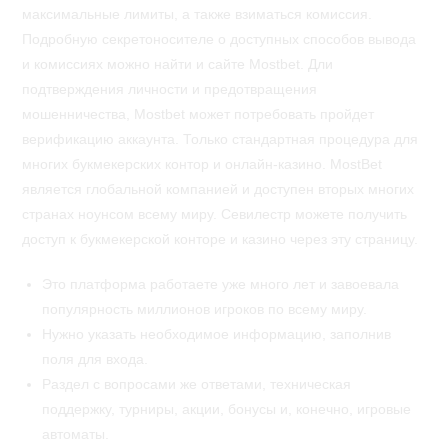
максимальные лимиты, а также взиматься комиссия.
Подробную секретоносителе о доступных способов вывода
и комиссиях можно найти и сайте Mostbet. Дли
подтверждения личности и предотвращения
мошенничества, Mostbet может потребовать пройдет
верификацию аккаунта. Только стандартная процедура для
многих букмекерских контор и онлайн-казино. MostBet
является глобальной компанией и доступен вторых многих
странах ноунсом всему миру. Севилестр можете получить
доступ к букмекерской конторе и казино через эту страницу.
Это платформа работаете уже много лет и завоевала
популярность миллионов игроков по всему миру.
Нужно указать необходимое информацию, заполнив
поля для входа.
Раздел с вопросами же ответами, техническая
поддержку, турниры, акции, бонусы и, конечно, игровые
автоматы.