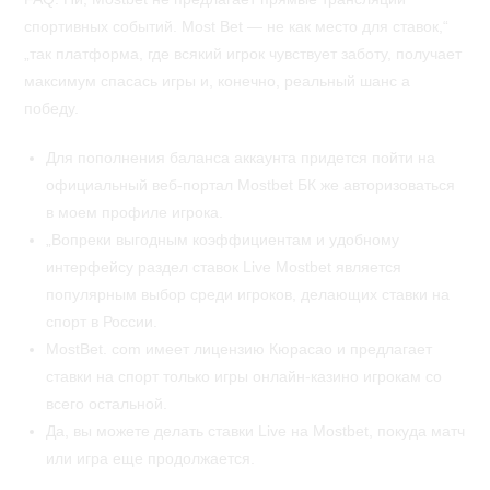
спортивных событий. Most Bet — не как место для ставок,“
„так платформа, где всякий игрок чувствует заботу, получает
максимум спасась игры и, конечно, реальный шанс а
победу.
Для пополнения баланса аккаунта придется пойти на
официальный веб-портал Mostbet БК же авторизоваться
в моем профиле игрока.
„Вопреки выгодным коэффициентам и удобному
интерфейсу раздел ставок Live Mostbet является
популярным выбор среди игроков, делающих ставки на
спорт в России.
MostBet. com имеет лицензию Кюрасао и предлагает
ставки на спорт только игры онлайн-казино игрокам со
всего остальной.
Да, вы можете делать ставки Live на Mostbet, покуда матч
или игра еще продолжается.