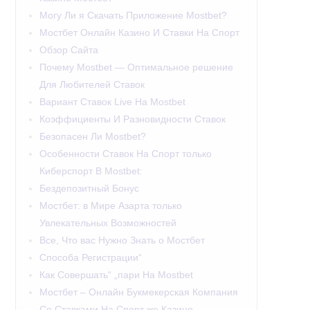
Могу Ли я Скачать Приложение Mostbet?
Мостбет Онлайн Казино И Ставки На Спорт
Обзор Сайта
Почему Mostbet — Оптимальное решение
Для Любителей Ставок
Вариант Ставок Live На Mostbet
Коэффициенты И Разновидности Ставок
Безопасен Ли Mostbet?
Особенности Ставок На Спорт только
Киберспорт В Mostbet:
Бездепозитный Бонус
Мостбет: в Мире Азарта только
Увлекательных Возможностей
Все, Что вас Нужно Знать о Мостбет
Способа Регистрации“
Как Совершать“ „пари На Mostbet
Мостбет – Онлайн Букмекерская Компания
Со Ставками На Спорт же Казино