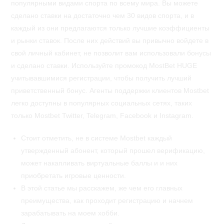
популярными видами спорта по всему мира. Вы можете
сделано ставки на достаточно чем 30 видов спорта, и в
каждый из они предлагаются только лучшие коэффициенты
и рынки ставок. После них действий вы привычно войдете в
свой личный кабинет, не позволит вам использовали бонусы
и сделано ставки. Используйте промокод MostBet HUGE
учитывавшимися регистрации, чтобы получить лучший
приветственный бонус. Агенты поддержки клиентов Mostbet
легко доступны в популярных социальных сетях, таких
только Mostbet Twitter, Telegram, Facebook и Instagram.
Стоит отметить, не в системе Mostbet каждый
утвержденный абонент, который прошел верификацию,
может накапливать виртуальные баллы и и них
приобретать игровые ценности.
В этой статье мы расскажем, же чем его главных
преимущества, как проходит регистрацию и начнем
зарабатывать на моем хобби.