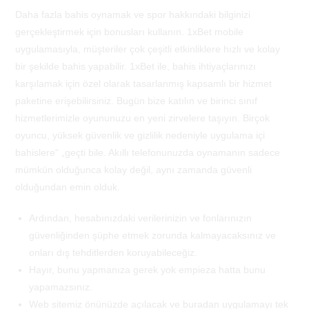
Daha fazla bahis oynamak ve spor hakkındaki bilginizi
gerçekleştirmek için bonusları kullanın. 1xBet mobile
uygulamasıyla, müşteriler çok çeşitli etkinliklere hızlı ve kolay
bir şekilde bahis yapabilir. 1xBet ile, bahis ihtiyaçlarınızı
karşılamak için özel olarak tasarlanmış kapsamlı bir hizmet
paketine erişebilirsiniz. Bugün bize katılın ve birinci sınıf
hizmetlerimizle oyununuzu en yeni zirvelere taşıyın. Birçok
oyuncu, yüksek güvenlik ve gizlilik nedeniyle uygulama içi
bahislere“ „geçti bile. Akıllı telefonunuzda oynamanın sadece
mümkün olduğunca kolay değil, aynı zamanda güvenli
olduğundan emin olduk.
Ardından, hesabınızdaki verilerinizin ve fonlarınızın
güvenliğinden şüphe etmek zorunda kalmayacaksınız ve
onları dış tehditlerden koruyabileceğiz.
Hayır, bunu yapmanıza gerek yok empieza hatta bunu
yapamazsınız.
Web sitemiz önünüzde açılacak ve buradan uygulamayı tek