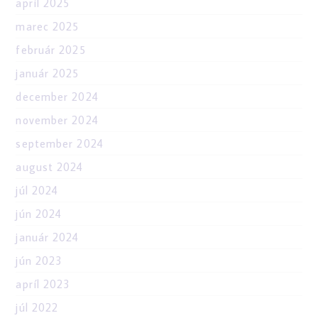
apríl 2025
marec 2025
február 2025
január 2025
december 2024
november 2024
september 2024
august 2024
júl 2024
jún 2024
január 2024
jún 2023
apríl 2023
júl 2022