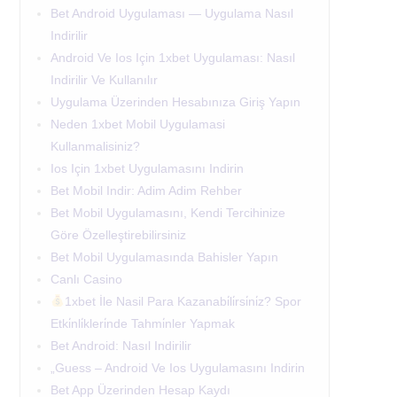
Bet Android Uygulaması — Uygulama Nasıl
Indirilir
Android Ve Ios Için 1xbet Uygulaması: Nasıl
Indirilir Ve Kullanılır
Uygulama Üzerinden Hesabınıza Giriş Yapın
Neden 1xbet Mobil Uygulamasi
Kullanmalisiniz?
Ios Için 1xbet Uygulamasını Indirin
Bet Mobil Indir: Adim Adim Rehber
Bet Mobil Uygulamasını, Kendi Tercihinize
Göre Özelleştirebilirsiniz
Bet Mobil Uygulamasında Bahisler Yapın
Canlı Casino
1xbet İle Nasil Para Kazanabi̇li̇rsi̇ni̇z? Spor
Etki̇nli̇kleri̇nde Tahmi̇nler Yapmak
Bet Android: Nasıl Indirilir
„Guess – Android Ve Ios Uygulamasını Indirin
Bet App Üzerinden Hesap Kaydı