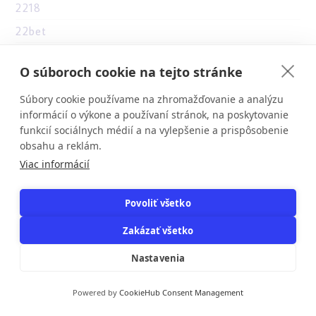
2218
22bet
22Bet BD
O súboroch cookie na tejto stránke
22bet IT
Súbory cookie používame na zhromažďovanie a analýzu
26
informácií o výkone a používaní stránok, na poskytovanie
3
funkcií sociálnych médií a na vylepšenie a prispôsobenie
obsahu a reklám.
3240
Viac informácií
33
4
Povoliť všetko
44
Zakázať všetko
5
Nastavenia
554i
6
Powered by
CookieHub Consent Management
6860_wa