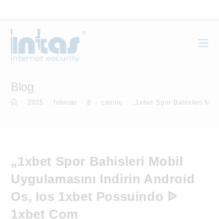
Skip
to
content
Blog
>
2025
>
február
>
8
>
casino
>
„1xbet Spor Bahisleri Mo
„1xbet Spor Bahisleri Mobil
Uygulamasını Indirin Android
Os, Ios 1xbet Possuindo ᐉ
1xbet Com