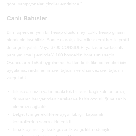
göre, şampiyonalar, çizgiler emrinizde.“
Canli Bahisler
Bir müşteriden yeni bir hesap oluşturmayı çoklu hesap girişimi
olarak algılayabiliriz. Sonuç olarak, güvenlik sistemi her iki profili
de engelleyebilir. Veya 3700 CONSIDER ‚ya kadar sadece ilk
para yatırma işleminde% 100 hoşgeldin bonusunu seçin.
Oyuncuların 1xBet uygulaması hakkında ilk fikri edinmeleri için,
uygulamayı indirmenin avantajlarını ve olası dezavantajlarını
vurguladık.
Bilgisayarınızın yakınındaki tek bir yere bağlı kalmamanızı,
dünyanın her yerinden hareket ve bahis özgürlüğüne sahip
olmanızı sağladık.
Belge, tüm gerekliliklere uygunluk için kapsamlı
kontrollerden sonra elde edildi.
Birçok oyuncu, yüksek güvenlik ve gizlilik nedeniyle