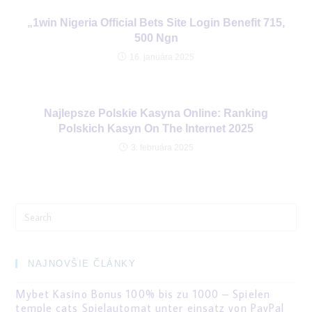
„1win Nigeria Official Bets Site Login Benefit 715,
500 Ngn
16. januára 2025
Najlepsze Polskie Kasyna Online: Ranking
Polskich Kasyn On The Internet 2025
3. februára 2025
Search
for:
NAJNOVŠIE ČLÁNKY
Mybet Kasino Bonus 100% bis zu 1000 – Spielen
temple cats Spielautomat unter einsatz von PayPal