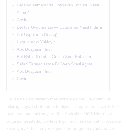
Bet Uygulamasında Hoşgeldin Bonusu Nasıl
Alınır?
Casino
Bet Ios Uygulaması — Uygulama Nasıl Indirilir
Bet Uygulama Desteği
Uygulamayı Yükleyin
Apk Dosyasını Indir
Bet Bahis Şirketi – Online Spor Bahisleri
Safari Tarayıcısında Bir Web Sitesi Açma
Apk Dosyasını Indir
Casino
Her zaman etkinliklerin merkezinde kalmak ve önemli bir
etkinliği veya 1xBet bonus hediyesini kaçırmamak için 1xBet
uygulamasını indirmeye değer. Android ve iOS için iki ayrı
program geliştirdik, böylece hiçbir akıllı telefon sahibi dışarıda
kalmayacak. Bilinmeyen kaynaklardan gelen uygulamaların