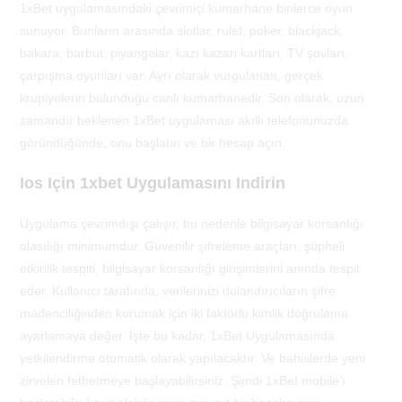
1xBet uygulamasındaki çevrimiçi kumarhane binlerce oyun
sunuyor. Bunların arasında slotlar, rulet, poker, blackjack,
bakara, barbut, piyangolar, kazı kazan kartları, TV şovları,
çarpışma oyunları var. Ayrı olarak vurgulanan, gerçek
krupiyelerin bulunduğu canlı kumarhanedir. Son olarak, uzun
zamandır beklenen 1xBet uygulaması akıllı telefonunuzda
göründüğünde, onu başlatın ve bir hesap açın.
Ios Için 1xbet Uygulamasını Indirin
Uygulama çevrimdışı çalışır, bu nedenle bilgisayar korsanlığı
olasılığı minimumdur. Güvenilir şifreleme araçları, şüpheli
etkinlik tespiti, bilgisayar korsanlığı girişimlerini anında tespit
eder. Kullanıcı tarafında, verilerinizi dolandırıcıların şifre
madenciliğinden korumak için iki faktörlü kimlik doğrulama
ayarlamaya değer. İşte bu kadar, 1xBet Uygulamasında
yetkilendirme otomatik olarak yapılacaktır. Ve bahislerde yeni
zirveleri fethetmeye başlayabilirsiniz. Şimdi 1xBet mobile’ı