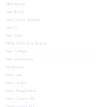
1Win Brasil
1win Brazil
1win casino spanish
1win fr
1win India
1WIN Official In Russia
1win Turkiye
1win uzbekistan
1winRussia
1xbet apk
1xbet arabic
1xbet Bangladesh
1xbet Casino AZ
1xbet casino BD