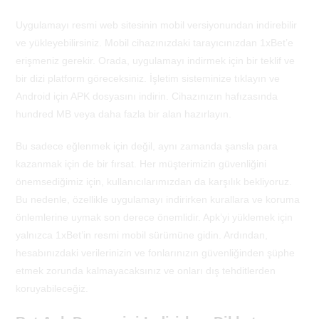
Uygulamayı resmi web sitesinin mobil versiyonundan indirebilir
ve yükleyebilirsiniz. Mobil cihazınızdaki tarayıcınızdan 1xBet’e
erişmeniz gerekir. Orada, uygulamayı indirmek için bir teklif ve
bir dizi platform göreceksiniz. İşletim sisteminize tıklayın ve
Android için APK dosyasını indirin. Cihazınızın hafızasında
hundred MB veya daha fazla bir alan hazırlayın.
Bu sadece eğlenmek için değil, aynı zamanda şansla para
kazanmak için de bir fırsat. Her müşterimizin güvenliğini
önemsediğimiz için, kullanıcılarımızdan da karşılık bekliyoruz.
Bu nedenle, özellikle uygulamayı indirirken kurallara ve koruma
önlemlerine uymak son derece önemlidir. Apk’yi yüklemek için
yalnızca 1xBet’in resmi mobil sürümüne gidin. Ardından,
hesabınızdaki verilerinizin ve fonlarınızın güvenliğinden şüphe
etmek zorunda kalmayacaksınız ve onları dış tehditlerden
koruyabileceğiz.