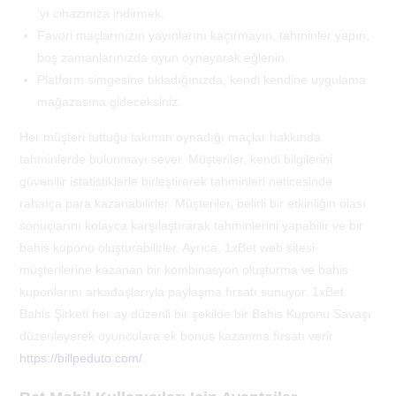
‘yı cihazınıza indirmek.
Favori maçlarınızın yayınlarını kaçırmayın, tahminler yapın,
boş zamanlarınızda oyun oynayarak eğlenin.
Platform simgesine tıkladığınızda, kendi kendine uygulama
mağazasına gideceksiniz.
Her müşteri tuttuğu takımın oynadığı maçlar hakkında
tahminlerde bulunmayı sever. Müşteriler, kendi bilgilerini
güvenilir istatistiklerle birleştirerek tahminleri neticesinde
rahatça para kazanabilirler. Müşteriler, belirli bir etkinliğin olası
sonuçlarını kolayca karşılaştırarak tahminlerini yapabilir ve bir
bahis kuponu oluşturabilirler. Ayrıca, 1xBet web sitesi
müşterilerine kazanan bir kombinasyon oluşturma ve bahis
kuponlarını arkadaşlarıyla paylaşma fırsatı sunuyor. 1xBet
Bahis Şirketi her ay düzenli bir şekilde bir Bahis Kuponu Savaşı
düzenleyerek oyunculara ek bonus kazanma fırsatı verir
https://billpeduto.com/
.