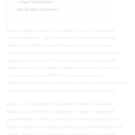
„erişim Reddedildi!
Bet Müşteri Hizmetleri
Maçın gidişatına göre bahis yapabilir ve anlık oranlardan
yararlanabilirsiniz. 1xbet, geniş canlı bahis seçenekleri ve
detaylı istatistikler sunarak kullanıcılarına maçları daha
heyecanlı hale getirme fırsatı sunar. Yazımızda oyun seven
takipçilerimiz için 1xbet Oyunları empieza nasıl oynamaya
imkanı bulacağınız hakkında bilgiler aktarmaya çalışacağız.
Çuracoa oyun lisansı 8048/JAZ lisans numarası ile“
„işletilmekte olan online canlı bahis ve online casino sitesi bahis
sevenlere çeşitli kategoriler ile hizmet sunmaya devam e…
Ayrıca, sıkça güncellenen güvenlik önlemleri sayesinde,
kullanıcılar güvenli bir ortamda bahis empieza oyun keyfi
yaşayabilirler. Kullanıcılar, mobil cihazlarından tarayıcılarını
açarak 1xbet’in resmi web sitesine giriş yapabilirler. Alternatif
olarak, 1xbet mobil uygulamasını indirip daha hızlı erişim