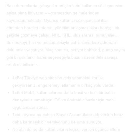
Bazı durumlarda, şikayetler müşterilerin kullanıcı sözleşmesine
aşina olma ihtiyacını» «görmezden gelmelerinden
kaynaklanmaktadır. Oyuncu kullanıcı sözleşmesini ihlal
etmeden hareket ederse, yönetim anlaşmazlıkları barışçıl bir
şekilde çözmeye çalışır. NHL, KHL, uluslararası turnuvalar…
Buz hokeyi, hızı ve mücadelesiyle bahis severlere adrenalin
dolu anlar yaşatıyor. Maç sonucu, periyot bahisleri, punto sayısı
gibi birçok farklı bahis seçeneğiyle buzun üzerindeki savaşa
ortak olabilirsiniz.
1xBet Türkiye web sitesine giriş yapmakta zorluk
çekiyorsanız, engellemeyi atlamanın birkaç yolu vardır.
1xBet Mobil, kullanıcılarına daha basit ve hızlı bir bahis
deneyimi sunmak için iOS ve Android cihazlar için mobil
uygulamalar sunar.
1xbet ayrıca bu bahsin Stayer Accumulator adı verilen biraz
daha karmaşık bir versiyonunu de uma sunuyor.
Ne afin de ne de kullanıcıların kişisel verileri üçüncü ellere