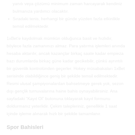
yanıtı veya çözümü minimum zaman harcayarak kendiniz
bulmanıza yardımcı olacaktır.
Sıradaki tenis, herhangi bir günde yüzden fazla etkinlikle
temsil edilmektedir.
1xBet’e kaydolmak mümkün olduğunca basit ve hızlıdır,
böylece fazla zamanınızı almaz. Para yatırma işlemleri anında
hesaba aktarılır, ancak kazançlar birkaç saate kadar empieza
bazı durumlarda birkaç güne kadar gecikebilir, çünkü ayrıntılı
bir güvenlik kontrolünden geçerler. Hokey müsabakaları 1xBet
serisinde olabildiğince geniş bir şekilde temsil edilmektedir.
Resmi ulusal şampiyonalardan bahsetmeye gerek yok, sezon
dışı gençlik turnuvalarına haine bahis oynayabilirsiniz. Ana
sayfadaki “Kayıt Ol” butonuna tıklayarak kayıt formunu
doldurmanız yeterlidir. Çekim talepleriniz, genellikle 1 saat
içinde işleme alınarak hızlı bir şekilde tamamlanır.
Spor Bahisleri