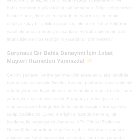
sektörde iyi analiz ediyor olmaları kategori çeşitliliklerini ve
bahis oranlarının yüksekliğini sağlamaktadır. Diğer sebeplerden
birisi de pra çekme ve em virtude de yatırma işlemlerinin
oldukça kolay bir şekilde gerçekleştirilmesidir. 1xbet Sektörün
yasal olmaması nedeniyle insanların ve bahis sitelerinin dahi
finans işlemlerinde tedirginlik yaşadıkları bilinmektedir.
Sorunsuz Bir Bahis Deneyimi İçin 1xbet
Müşteri Hizmetleri Yanınızda!
Çevrim şartlarını yerine getirmek için acele edin, aksi takdirde
bonus iptal edilecektir. Dostluk bonusu, platforma davet ettiğiniz
arkadaşlarınızın kayıt olmaları ve hesaplarına belirli miktar para
yatırmaları halinde size verilir. Kampanya aracılığıyla slot
empieza casino kategorisinde kullanabileceğiniz freespinlere
sahip olabilirsiniz. 1xbet„’e erişim sırasında herhangi bir
kısıtlama ile karşılaşan kullanıcılar, VPN (Virtual Exclusive
Network) kullanarak bu engelleri aşabilir. Mobil versiyonlara
erişmek için 1xbet web sitesinin standart web versiyonunda