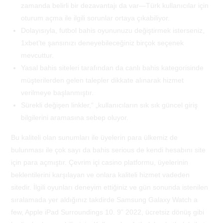
zamanda belirli bir dezavantajı da var—Türk kullanıcılar için
oturum açma ile ilgili sorunlar ortaya çıkabiliyor.
Dolayısıyla, futbol bahis oyununuzu değiştirmek isterseniz,
1xbet’te şansınızı deneyebileceğiniz birçok seçenek
mevcuttur.
Yasal bahis siteleri tarafından da canlı bahis kategorisinde
müşterilerden gelen talepler dikkate alınarak hizmet
verilmeye başlanmıştır.
Sürekli değişen linkler,“ „kullanıcıların sık sık güncel giriş
bilgilerini aramasına sebep oluyor.
Bu kaliteli olan sunumları ile üyelerin para ülkemiz de
bulunması ile çok sayı da bahis serious de kendi hesabını site
için para açmıştır. Çevrim içi casino platformu, üyelerinin
beklentilerini karşılayan ve onlara kaliteli hizmet vadeden
sitedir. İlgili oyunları deneyim ettiğiniz ve gün sonunda istenilen
sıralamada yer aldığınız takdirde Samsung Galaxy Watch a
few, Apple iPad Surroundings 10. 9” 2022, ücretsiz dönüş gibi