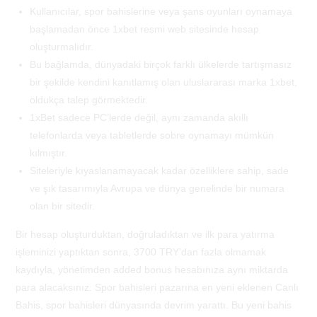
Kullanıcılar, spor bahislerine veya şans oyunları oynamaya
başlamadan önce 1xbet resmi web sitesinde hesap
oluşturmalıdır.
Bu bağlamda, dünyadaki birçok farklı ülkelerde tartışmasız
bir şekilde kendini kanıtlamış olan uluslararası marka 1xbet,
oldukça talep görmektedir.
1xBet sadece PC’lerde değil, aynı zamanda akıllı
telefonlarda veya tabletlerde sobre oynamayı mümkün
kılmıştır.
Siteleriyle kıyaslanamayacak kadar özelliklere sahip, sade
ve şık tasarımıyla Avrupa ve dünya genelinde bir numara
olan bir sitedir.
Bir hesap oluşturduktan, doğruladıktan ve ilk para yatırma
işleminizi yaptıktan sonra, 3700 TRY’dan fazla olmamak
kaydıyla, yönetimden added bonus hesabınıza aynı miktarda
para alacaksınız. Spor bahisleri pazarına en yeni eklenen Canlı
Bahis, spor bahisleri dünyasında devrim yarattı. Bu yeni bahis