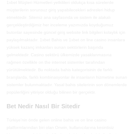
1xbet Müşteri Hizmetleri yetkilileri oldukça kısa sürelerde
müşterilerin sorunsuz giriş yapabilecekleri adresleri hidup
etmektedir. Sitemiz ana sayfasında ve sistem ile alakalı
gerçekleştirdiğimiz her inceleme yazımızda koyduğumuz
butonlar sayesinde güncel giriş website link bilgileri kolaylık için
paylaşılmaktadır. 1xbet Bahis ve 1xbet on line casino insanlara
yüksek kazanç imkanları sunan sektörlerin başında
gelmektedir. Casino sektörü ülkemizde yasaklanmasına
rağmen özellikle on the internet sistemler tarafından
yürütülmektedir. Bu noktada bahis kategorisinin de farklı
branşlarda, farklı kombinasyonlar ile insanların hizmetine sunan
sistemler bulunmaktadır. Yasal bahis sitelerinin son dönemlerde
popülerliğini yitiriyor olduğu bilinen bir gerçektir.
Bet Nedir Nasıl Bir Sitedir
Türkiye’nin önde gelen online bahis ve on line casino
platformlarından biri olan Onwin, kullanıcılarına kesintisiz