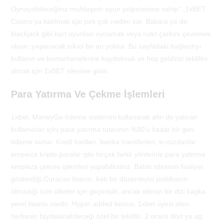
Oynayabileceğiniz muhteşem oyun yelpazesine sahip“ „1xBET
Casino’ya katılmak için pek çok neden var. Bakara ya da
blackjack gibi kart oyunları oynamak veya rulet çarkını çevirmek
olsun, yaşanacak sıkıcı bir an yoktur. Bu sayfadaki bağlantıyı
kullanın ve kumarhanelerine kaydolmak ve hoş geldiniz teklifini
almak için 1xBET sitesine gidin.
Para Yatırma Ve Çekme İşlemleri
1xbet, MoneyGo ödeme sistemini kullanarak afin de yatıran
kullanıcılar içini para yatırma tutarının %30’u kadar bir geri
ödeme sunar. Kredi kartları, banka transferleri, e-cüzdanlar
empieza kripto paralar gibi birçok farklı yöntemle para yatırma
empieza çekme işlemleri yapabilirsiniz. Bahis sitesinin faaliyet
gösterdiği Curacao lisansı, katı bir düzenleyici politikanın
olmadığı tüm ülkeler için geçerlidir, ancak sitenin bir dizi başka
yerel lisansı vardır. Hyper added bonus, 1xbet üyesi olan
herkesin faydalanabileceği özel bir tekliftir. 2 oranlı dört ya ag