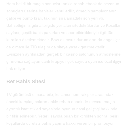
Hem belirli bir maçın sonuçları ankle rehab ebook de sezonun
sonuçları üzerine bahisler kabul edilir, örneğin şampiyonanın
galibi ve punto kralı, takımın sıralamadaki son yeri vb.
Bahsettiğimiz gibi altbilgide yer alan sitedeki Şartlar ve Koşullar
sayfası, çeşitli bahis pazarları ve spor etkinlikleriyle ilgili tüm
kuralları özetlemektedir. Bazı olumsuz durumların da engel için
de olması ile TİB ulaşım da siteye yasak getirmektedir.
Evinizden ayrılmadan gerçek bir casino salonunun atmosferine
girmenizi sağlayan canlı krupiyeli çok sayıda oyun ise özel ilgiyi
hak ediyor.
Bet Bahis Sitesi
TV görüntüsü olmasa bile, kullanıcı hem rakipler arasındaki
önceki karşılaşmaların ankle rehab ebook de mevcut maçın
ayrıntılı istatistikleri sayesinde oyunun nasıl geliştiği hakkında
bir fikir edinebilir. Yeterli sayıda puan biriktirdikten sonra, belirli
koşullarda ücretsiz bahis yapma hakkı veren bir promosyon