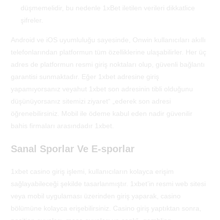
düşmemelidir, bu nedenle 1xBet iletilen verileri dikkatlice
şifreler.
Android ve iOS uyumluluğu sayesinde, Onwin kullanıcıları akıllı
telefonlarından platformun tüm özelliklerine ulaşabilirler. Her üç
adres de platformun resmi giriş noktaları olup, güvenli bağlantı
garantisi sunmaktadır. Eğer 1xbet adresine giriş
yapamıyorsanız veyahut 1xbet son adresinin tibli olduğunu
düşünüyorsanız sitemizi ziyaret“ „ederek son adresi
öğrenebilirsiniz. Mobil ile ödeme kabul eden nadir güvenilir
bahis firmaları arasındadır 1xbet.
Sanal Sporlar Ve E-sporlar
1xbet casino giriş işlemi, kullanıcıların kolayca erişim
sağlayabileceği şekilde tasarlanmıştır. 1xbet’in resmi web sitesi
veya mobil uygulaması üzerinden giriş yaparak, casino
bölümüne kolayca erişebilirsiniz. Casino giriş yaptıktan sonra,