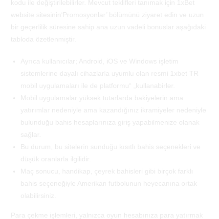
kodu ile değiştirilebilirler. Mevcut teklifleri tanımak için 1xBet
website sitesinin‘Promosyonlar’ bölümünü ziyaret edin ve uzun
bir geçerlilik süresine sahip ana uzun vadeli bonuslar aşağıdaki
tabloda özetlenmiştir.
Ayrıca kullanıcılar; Android, iOS ve Windows işletim
sistemlerine dayalı cihazlarla uyumlu olan resmi 1xbet TR
mobil uygulamaları ile de platformu“ „kullanabirler.
Mobil uygulamalar yüksek tutarlarda bakiyelerin ama
yatırımlar nedeniyle ama kazandığınız ikramiyeler nedeniyle
bulunduğu bahis hesaplarınıza giriş yapabilmenize olanak
sağlar.
Bu durum, bu sitelerin sunduğu kısıtlı bahis seçenekleri ve
düşük oranlarla ilgilidir.
Maç sonucu, handikap, çeyrek bahisleri gibi birçok farklı
bahis seçeneğiyle Amerikan futbolunun heyecanına ortak
olabilirsiniz.
Para çekme işlemleri, yalnızca oyun hesabınıza para yatırmak