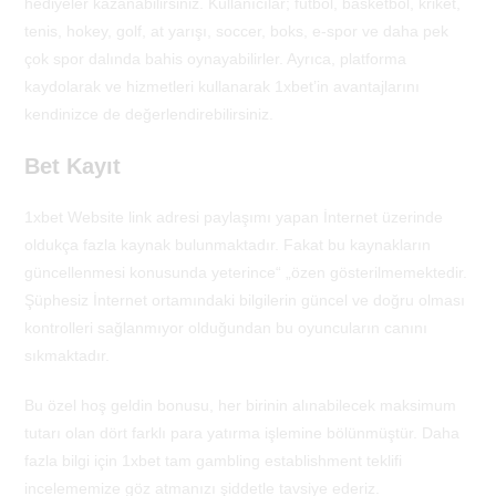
hediyeler kazanabilirsiniz. Kullanıcılar; futbol, basketbol, kriket,
tenis, hokey, golf, at yarışı, soccer, boks, e-spor ve daha pek
çok spor dalında bahis oynayabilirler. Ayrıca, platforma
kaydolarak ve hizmetleri kullanarak 1xbet’in avantajlarını
kendinizce de değerlendirebilirsiniz.
Bet Kayıt
1xbet Website link adresi paylaşımı yapan İnternet üzerinde
oldukça fazla kaynak bulunmaktadır. Fakat bu kaynakların
güncellenmesi konusunda yeterince“ „özen gösterilmemektedir.
Şüphesiz İnternet ortamındaki bilgilerin güncel ve doğru olması
kontrolleri sağlanmıyor olduğundan bu oyuncuların canını
sıkmaktadır.
Bu özel hoş geldin bonusu, her birinin alınabilecek maksimum
tutarı olan dört farklı para yatırma işlemine bölünmüştür. Daha
fazla bilgi için 1xbet tam gambling establishment teklifi
incelememize göz atmanızı şiddetle tavsiye ederiz.