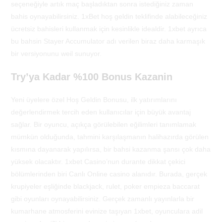
seçeneğiyle artık maç başladıktan sonra istediğiniz zaman
bahis oynayabilirsiniz. 1xBet hoş geldin teklifinde alabileceğiniz
ücretsiz bahisleri kullanmak için kesinlikle idealdir. 1xbet ayrıca
bu bahsin Stayer Accumulator adı verilen biraz daha karmaşık
bir versiyonunu weil sunuyor.
Try’ya Kadar %100 Bonus Kazanin
Yeni üyelere özel Hoş Geldin Bonusu, ilk yatırımlarını
değerlendirmek tercih eden kullanıcılar için büyük avantaj
sağlar. Bir oyuncu, açıkça görülebilen eğilimleri tanımlamak
mümkün olduğunda, tahmini karşılaşmanın halihazırda görülen
kısmına dayanarak yapılırsa, bir bahsi kazanma şansı çok daha
yüksek olacaktır. 1xbet Casino’nun durante dikkat çekici
bölümlerinden biri Canlı Online casino alanıdır. Burada, gerçek
krupiyeler eşliğinde blackjack, rulet, poker empieza baccarat
gibi oyunları oynayabilirsiniz. Gerçek zamanlı yayınlarla bir
kumarhane atmosferini evinize taşıyan 1xbet, oyunculara adil