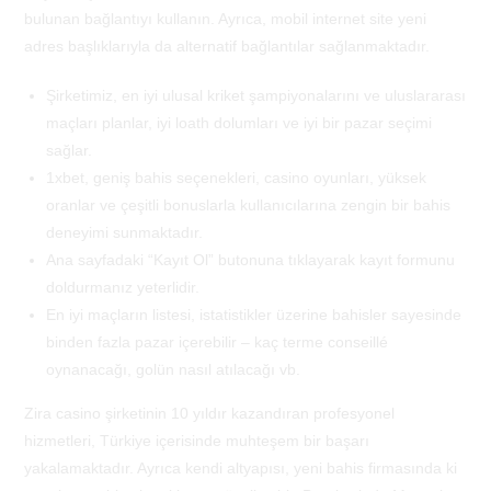
bulunan bağlantıyı kullanın. Ayrıca, mobil internet site yeni
adres başlıklarıyla da alternatif bağlantılar sağlanmaktadır.
Şirketimiz, en iyi ulusal kriket şampiyonalarını ve uluslararası
maçları planlar, iyi loath dolumları ve iyi bir pazar seçimi
sağlar.
1xbet, geniş bahis seçenekleri, casino oyunları, yüksek
oranlar ve çeşitli bonuslarla kullanıcılarına zengin bir bahis
deneyimi sunmaktadır.
Ana sayfadaki “Kayıt Ol” butonuna tıklayarak kayıt formunu
doldurmanız yeterlidir.
En iyi maçların listesi, istatistikler üzerine bahisler sayesinde
binden fazla pazar içerebilir – kaç terme conseillé
oynanacağı, golün nasıl atılacağı vb.
Zira casino şirketinin 10 yıldır kazandıran profesyonel
hizmetleri, Türkiye içerisinde muhteşem bir başarı
yakalamaktadır. Ayrıca kendi altyapısı, yeni bahis firmasında ki