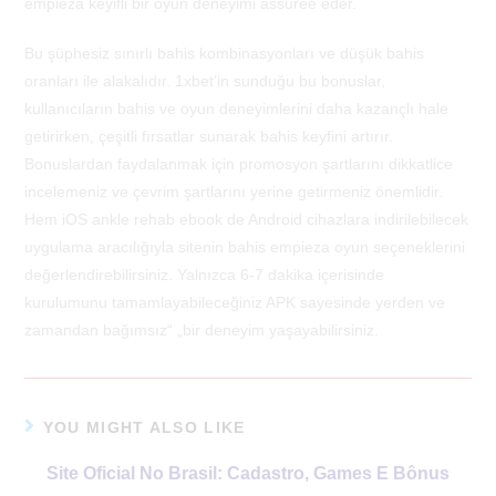
empieza keyifli bir oyun deneyimi assurée eder.
Bu şüphesiz sınırlı bahis kombinasyonları ve düşük bahis
oranları ile alakalıdır. 1xbet’in sunduğu bu bonuslar,
kullanıcıların bahis ve oyun deneyimlerini daha kazançlı hale
getirirken, çeşitli fırsatlar sunarak bahis keyfini artırır.
Bonuslardan faydalanmak için promosyon şartlarını dikkatlice
incelemeniz ve çevrim şartlarını yerine getirmeniz önemlidir.
Hem iOS ankle rehab ebook de Android cihazlara indirilebilecek
uygulama aracılığıyla sitenin bahis empieza oyun seçeneklerini
değerlendirebilirsiniz. Yalnızca 6-7 dakika içerisinde
kurulumunu tamamlayabileceğiniz APK sayesinde yerden ve
zamandan bağımsız“ „bir deneyim yaşayabilirsiniz.
YOU MIGHT ALSO LIKE
Site Oficial No Brasil: Cadastro, Games E Bônus