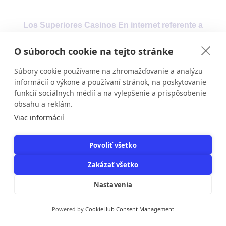
Los Superiores Casinos En internet referente a
Argentina de 2025
O súboroch cookie na tejto stránke
25. mája 2025
Súbory cookie používame na zhromažďovanie a analýzu
informácií o výkone a používaní stránok, na poskytovanie
funkcií sociálnych médií a na vylepšenie a prispôsobenie
obsahu a reklám.
Pridaj komentár
Viac informácií
Comment
Povoliť všetko
Zakázať všetko
Nastavenia
Powered by
CookieHub Consent Management
Enter