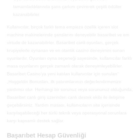
tamamladıklarında şans çarkını çevirerek çeşitli ödüller
kazanabilirler.
Kullanıcılar, birçok farklı tema empieza özellik içeren slot
machine makinelerinde şanslarını deneyebilir basaribet ve em
virtude de kazanabilirler. Basaribet canli oyunları, gerçek
krupiyelerle oynanan ve en otantik casino deneyimini sunan
oyunlardır. Oyunları oyna seçeneği sayesinde, kullanıcılar farklı
masa oyunlarını gerçek zamanlı olarak deneyimleyebilirler.
Basaribet Casino’ya yeni katılan kullanıcılar için sunulan“
„Hoşgeldin Bonusları, ilk yatırımlarınızı değerlendirmenize
yardımcı olur. Herhangi bir sorunuz veya sorununuz olduğunda,
Basaribet canlı giriş üzerinden canlı destek ekibi ile iletişime
geçebilirsiniz. Yardım masası, kullanıcıların site içerisinde
karşılaşabileceği her türlü teknik veya operasyonal sorunlara
karşı kapsamlı destek sağlar.
Başarıbet Hesap Güvenliği