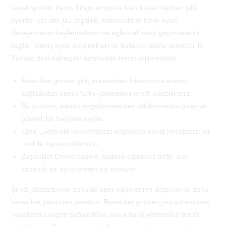
sanal sporlar, keno, bingo empieza kazı kazan kartları gibi
oyunlar yer alır. Bu çeşitlilik, kullanıcıların farklı oyun
deneyimlerini keşfetmelerini ve eğlenceli vakit geçirmelerini
sağlar. Geniş oyun seçenekleri ve kullanıcı dostu arayüzü ile
Türkiye’deki bahisçiler tarafından tercih edilmektedir.
Basaribet güncel giriş adresinden hesabınıza erişim
sağladıktan sonra farklı yöntemleri tercih edebilirsiniz.
Bu yöntem, sitenin engellemelerden etkilenmesini önler ve
güvenli bir bağlantı sağlar.
Eğer“ „kontrolü kaybettiğinizi düşünüyorsanız hesabınızı bir
mail ile kapattırabilirsiniz.
BaşarıBet Online casino, sadece eğlenceli değil, çok
kazançlı bir oyun ortamı da sunuyor.
Şimdi, Basaribet’te sunulan spor bahislerinin detaylarına daha
basaribet yakından bakalım. Basaribet güncel giriş adresinden
hesabınıza erişim sağladıktan sonra farklı yöntemleri tercih