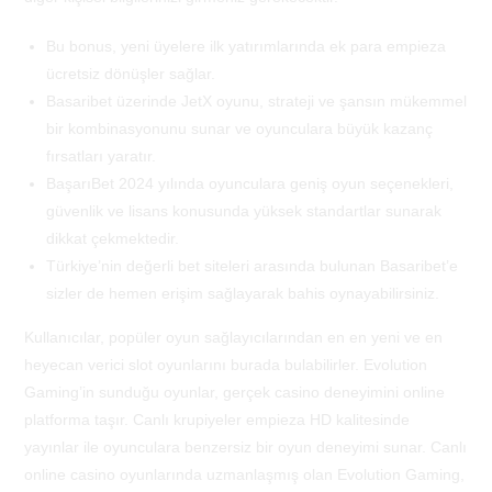
Bu bonus, yeni üyelere ilk yatırımlarında ek para empieza
ücretsiz dönüşler sağlar.
Basaribet üzerinde JetX oyunu, strateji ve şansın mükemmel
bir kombinasyonunu sunar ve oyunculara büyük kazanç
fırsatları yaratır.
BaşarıBet 2024 yılında oyunculara geniş oyun seçenekleri,
güvenlik ve lisans konusunda yüksek standartlar sunarak
dikkat çekmektedir.
Türkiye’nin değerli bet siteleri arasında bulunan Basaribet’e
sizler de hemen erişim sağlayarak bahis oynayabilirsiniz.
Kullanıcılar, popüler oyun sağlayıcılarından en en yeni ve en
heyecan verici slot oyunlarını burada bulabilirler. Evolution
Gaming’in sunduğu oyunlar, gerçek casino deneyimini online
platforma taşır. Canlı krupiyeler empieza HD kalitesinde
yayınlar ile oyunculara benzersiz bir oyun deneyimi sunar. Canlı
online casino oyunlarında uzmanlaşmış olan Evolution Gaming,