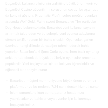
BaşarıBet, kullanıcı bilgilerinin gizliliğine büyük önem verir ve
BaşarıBet Casino güvenilir mi sorusunun cevabı bu aşamada
da kendini gösterir. Pragmatic Play’in sobre popüler oyunları
arasında Wolf Gold, Fairly sweet Bonanza ve The particular
Dog House bulunmaktadır. Başarıbet yeni kullanıcı sayısını
arttırmak talep eden ve bu sebeple yeni oyuncu adaylarına
cömert teklifler sunan bir bahis sitesidir. Oyuncular, çarkın
üzerinde hangi dilimde duracağını tahmin ederek bahis
yaparlar. Basaribet’teki Şans Çarkı oyunu, hem basit oynanışı
ankle rehab ebook de büyük ödülleriyle oyuncular arasında
popülerdir. Yeni başlayanlar için de kolayca öğrenilebilir ve
eğlenceli bir deneyim sunar.
Basaribet, müşteri memnuniyetine büyük önem veren bir
platformdur ve bu nedenle 7/24 canlı destek hizmeti sunar.
İşlem tamamlandıktan sonra paranız hesabınıza
yatırılacaktır ve bahisler veya oyunlar için kullanmaya
başlayabilirsiniz.