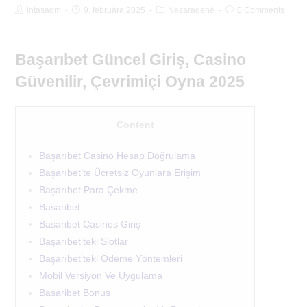
Post
Post
Post
Post
intasadm
9. februára 2025
Nezaradené
0 Comments
Author:
published:
Category:
Comments:
Başarıbet Güncel Giriş, Casino
Güvenilir, Çevrimiçi Oyna 2025
Content
Başarıbet Casino Hesap Doğrulama
Başarıbet’te Ücretsiz Oyunlara Erişim
Başarıbet Para Çekme
Basaribet
Basaribet Casinos Giriş
Başarıbet’teki Slotlar
Başarıbet’teki Ödeme Yöntemleri
Mobil Versiyon Ve Uygulama
Basaribet Bonus