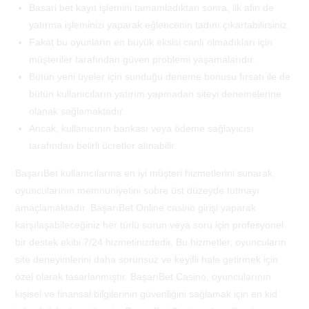
Basari bet kayıt işlemini tamamladıktan sonra, ilk afin de
yatırma işleminizi yaparak eğlencenin tadını çıkartabilirsiniz.
Fakat bu oyunların en büyük eksisi canlı olmadıkları için
müşteriler tarafından güven problemi yaşamalarıdır.
Bütün yeni üyeler için sunduğu deneme bonusu fırsatı ile de
bütün kullanıcıların yatırım yapmadan siteyi denemelerine
olanak sağlamaktadır.
Ancak, kullanıcının bankası veya ödeme sağlayıcısı
tarafından belirli ücretler alınabilir.
BaşarıBet kullanıcılarına en iyi müşteri hizmetlerini sunarak,
oyuncularının memnuniyetini sobre üst düzeyde tutmayı
amaçlamaktadır. BaşarıBet Online casino girişi yaparak
karşılaşabileceğiniz her türlü sorun veya soru için profesyonel
bir destek ekibi 7/24 hizmetinizdedir. Bu hizmetler, oyuncuların
site deneyimlerini daha sorunsuz ve keyifli hale getirmek için
özel olarak tasarlanmıştır. BaşarıBet Casino, oyuncularının
kişisel ve finansal bilgilerinin güvenliğini sağlamak için en kid