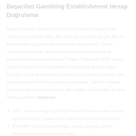
Başarıbet Gambling Establishment Hesap
Doğrulama
Basari gamble sitesinde ücretsiz oyunların en yaygın yolu,
demo modu olarak bilinir. Bu mod, oyuncuların gerçek afin de
kullanmadan oyunları denemelerine olanak tanır. Demo
modunu kullanarak, oyunların kurallarını öğrenebilir ve
stratejilerinizi geliştirebilirsiniz. Casino Türkiye’de 2025 yılında
da bu ücretsiz oyun seçeneklerini sunmaya devam ediyor.
Oyunları oyna deneyiminizi durante üst düzeye çıkarmak için,
yardımlaşma ekibi her zaman yanınızdadır. Yardım masası,
yeni giriş adresi ve yeni linkler gibi bilgileri sağlamakta de uma
oldukça etkilidir
başarıbet
.
EGT, macera ve gezi gibi türlerde slot oyunları olan sitenin
aynı zamanda üyelere özel trial modu da bulunmaktadır.
Evolution Gaming’in sunduğu oyunlar, gerçek casino
deneyimini online platforma taşır.