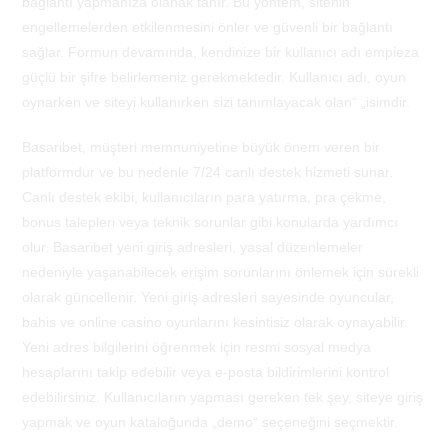
bağlantı yapmanıza olanak tanır. Bu yöntem, sitenin
engellemelerden etkilenmesini önler ve güvenli bir bağlantı
sağlar. Formun devamında, kendinize bir kullanıcı adı empieza
güçlü bir şifre belirlemeniz gerekmektedir. Kullanıcı adı, oyun
oynarken ve siteyi kullanırken sizi tanımlayacak olan“ „isimdir.
Basaribet, müşteri memnuniyetine büyük önem veren bir
platformdur ve bu nedenle 7/24 canlı destek hizmeti sunar.
Canlı destek ekibi, kullanıcıların para yatırma, pra çekme,
bonus talepleri veya teknik sorunlar gibi konularda yardımcı
olur. Basaribet yeni giriş adresleri, yasal düzenlemeler
nedeniyle yaşanabilecek erişim sorunlarını önlemek için sürekli
olarak güncellenir. Yeni giriş adresleri sayesinde oyuncular,
bahis ve online casino oyunlarını kesintisiz olarak oynayabilir.
Yeni adres bilgilerini öğrenmek için resmi sosyal medya
hesaplarını takip edebilir veya e-posta bildirimlerini kontrol
edebilirsiniz. Kullanıcıların yapması gereken tek şey, siteye giriş
yapmak ve oyun kataloğunda „demo“ seçeneğini seçmektir.