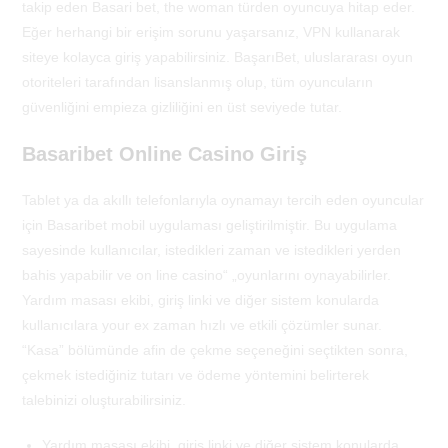
takip eden Basari bet, the woman türden oyuncuya hitap eder.
Eğer herhangi bir erişim sorunu yaşarsanız, VPN kullanarak
siteye kolayca giriş yapabilirsiniz. BaşarıBet, uluslararası oyun
otoriteleri tarafından lisanslanmış olup, tüm oyuncuların
güvenliğini empieza gizliliğini en üst seviyede tutar.
Basaribet Online Casino Giriş
Tablet ya da akıllı telefonlarıyla oynamayı tercih eden oyuncular
için Basaribet mobil uygulaması geliştirilmiştir. Bu uygulama
sayesinde kullanıcılar, istedikleri zaman ve istedikleri yerden
bahis yapabilir ve on line casino“ „oyunlarını oynayabilirler.
Yardım masası ekibi, giriş linki ve diğer sistem konularda
kullanıcılara your ex zaman hızlı ve etkili çözümler sunar.
“Kasa” bölümünde afin de çekme seçeneğini seçtikten sonra,
çekmek istediğiniz tutarı ve ödeme yöntemini belirterek
talebinizi oluşturabilirsiniz.
Yardım masası ekibi, giriş linki ve diğer sistem konularda