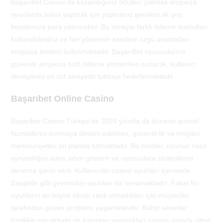
BaşarıBet Casino’da kazandığınız ödülleri çekmek empieza
oyunlarda bahis yapmak için yapmanız gereken ilk şey,
hesabınıza para yatırmaktır. Bu süreçte farklı ödeme metodları
kullanabilirsiniz ve her yöntemin kendine özgü avantajları
empieza limitleri bulunmaktadır. BaşarıBet oyuncularına
güvenilir empieza hızlı ödeme yöntemleri sunarak, kullanıcı
deneyimini en üst seviyede tutmayı hedeflemektedir.
Başarıbet Online Casino
Basaribet Casino Türkiye’de 2024 yılında da durante güncel
hizmetlerini sunmaya devam ederken, güvenilirlik ve müşteri
memnuniyetini ön planda tutmaktadır. Bu modlar, oyunun nasıl
oynandığını adım adım gösterir ve oyunculara stratejilerini
deneme şansı verir. Kullanıcılar casino oyunları içerisinde
Zeppelin gibi çevrimdışı oyunları da oynamaktadır. Fakat bu
oyunların en büyük eksisi canlı olmadıkları için müşteriler
tarafından güven problemi yaşamalarıdır. Bahis severler
özellikle em virtude de kayıpları yaşadıkları zaman anında siteyi