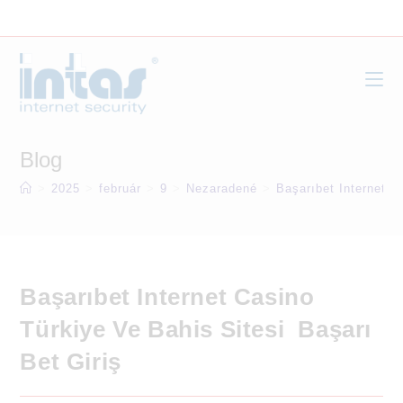
Skip
to
content
Blog
>
2025
>
február
>
9
>
Nezaradené
>
Başarıbet Internet C
Başarıbet Internet Casino
Türkiye Ve Bahis Sitesi ️ Başarı
Bet Giriş