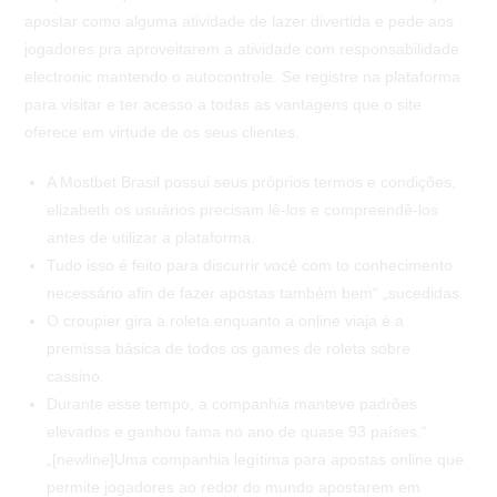
apostar como alguma atividade de lazer divertida e pede aos
jogadores pra aproveitarem a atividade com responsabilidade
electronic mantendo o autocontrole. Se registre na plataforma
para visitar e ter acesso a todas as vantagens que o site
oferece em virtude de os seus clientes.
A Mostbet Brasil possui seus próprios termos e condições,
elizabeth os usuários precisam lê-los e compreendê-los
antes de utilizar a plataforma.
Tudo isso é feito para discurrir você com to conhecimento
necessário afin de fazer apostas também bem“ „sucedidas.
O croupier gira a roleta enquanto a online viaja é a
premissa básica de todos os games de roleta sobre
cassino.
Durante esse tempo, a companhia manteve padrões
elevados e ganhou fama no ano de quase 93 países.“
„[newline]Uma companhia legítima para apostas online que
permite jogadores ao redor do mundo apostarem em