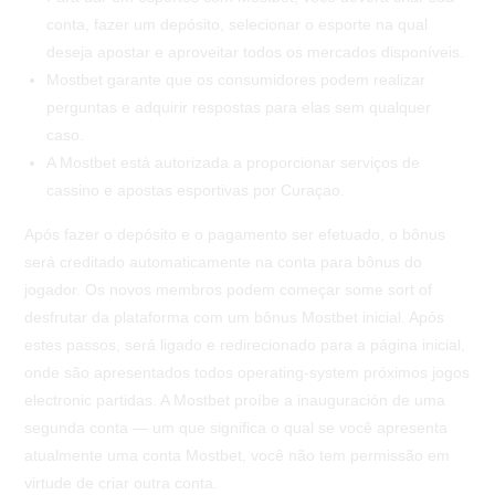
conta, fazer um depósito, selecionar o esporte na qual
deseja apostar e aproveitar todos os mercados disponíveis.
Mostbet garante que os consumidores podem realizar
perguntas e adquirir respostas para elas sem qualquer
caso.
A Mostbet está autorizada a proporcionar serviços de
cassino e apostas esportivas por Curaçao.
Após fazer o depósito e o pagamento ser efetuado, o bônus
será creditado automaticamente na conta para bônus do
jogador. Os novos membros podem começar some sort of
desfrutar da plataforma com um bônus Mostbet inicial. Após
estes passos, será ligado e redirecionado para a página inicial,
onde são apresentados todos operating-system próximos jogos
electronic partidas. A Mostbet proíbe a inauguración de uma
segunda conta — um que significa o qual se você apresenta
atualmente uma conta Mostbet, você não tem permissão em
virtude de criar outra conta.