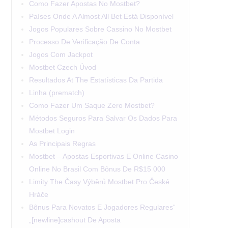
Como Fazer Apostas No Mostbet?
Países Onde A Almost All Bet Está Disponível
Jogos Populares Sobre Cassino No Mostbet
Processo De Verificação De Conta
Jogos Com Jackpot
Mostbet Czech Úvod
Resultados At The Estatísticas Da Partida
Linha (prematch)
Como Fazer Um Saque Zero Mostbet?
Métodos Seguros Para Salvar Os Dados Para
Mostbet Login
As Principais Regras
Mostbet – Apostas Esportivas E Online Casino
Online No Brasil Com Bônus De R$15 000
Limity The Časy Výběrů Mostbet Pro České
Hráče
Bônus Para Novatos E Jogadores Regulares“
„[newline]cashout De Aposta