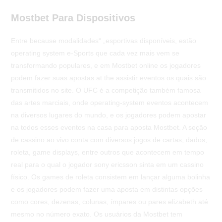
Mostbet Para Dispositivos
Entre because modalidades“ „esportivas disponíveis, estão
operating system e-Sports que cada vez mais vem se
transformando populares, e em Mostbet online os jogadores
podem fazer suas apostas at the assistir eventos os quais são
transmitidos no site. O UFC é a competição também famosa
das artes marciais, onde operating-system eventos acontecem
na diversos lugares do mundo, e os jogadores podem apostar
na todos esses eventos na casa para aposta Mostbet. A seção
de cassino ao vivo conta com diversos jogos de cartas, dados,
roleta, game displays, entre outros que acontecem em tempo
real para o qual o jogador sony ericsson sinta em um cassino
físico. Os games de roleta consistem em lançar alguma bolinha
e os jogadores podem fazer uma aposta em distintas opções
como cores, dezenas, colunas, ímpares ou pares elizabeth até
mesmo no número exato. Os usuários da Mostbet tem