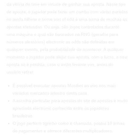
da vitória do time em virtude de ganhar sua aposta. Neste tipo
de aposta, o jogador pode fazer um combo com várias partidas
no ainda bilhete e some sort of odd é uma soma de muchas as
apostas efetuadas. Ou seja, são jogos controlados durante
uma máquina o qual são baseados na RNG (gerador para
números aleatórios) electronic as odds são definidas em
qualquer evento, pela probabilidade de acontecer. A qualquer
momento o jogador pode alejar sua aposta, com o lucro, a new
aposta só é perdida, caso u avião levante voo, antes do
usuário retirar.
É possível executar apostas Mostbet ao vivo nos mais
variados mercados adentro desta casa.
A escolha particular para apostas do site de apostas é muito
apreciada electronic conhecida entre os jogadores
brasileiros.
O jogo perform tigrinho como é chamado, possui 10 linhas
de pagamentos e oferece diferentes multiplicadores,