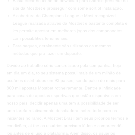
Basta clicar no ícone de download para Android presente no
site da Mostbet e prosseguir com some sort of instalação.
A cobertura da Champions League e Most recognized
League realizada através da Mostbet é bastante completa e
les permite apostar em melhores jogos dos campeonatos
com possibilities fenomenais.
Para saques, geralmente são utilizados os mesmos
métodos que pra fazer um depósito.
Devido ao trabalho sério concretizado pela companhia, hoje
em dia em dia, to seu sistema possui mais de um milhão de
usuários distribuídos em 93 países, sendo palco de mais para
800 mil apostas Mostbet rotineiramente. Dentre a infinidade
para casas de apostas esportivas que estão disponíveis em
nosso país, decidir apenas uma tem a possibilidade de ser
uma tarefa relativamente desafiadora, sobre todo para os
iniciantes no ramo. A Mostbet Brasil tem seus próprios termos e
condições, at the os usuários precisam lê-los e compreendê-
los antes de el uso a plataforma. Além disso, os usuários