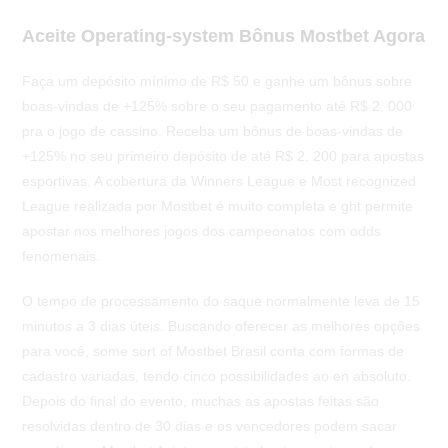
Aceite Operating-system Bônus Mostbet Agora
Faça um depósito mínimo de R$ 50 e ganhe um bônus sobre
boas-vindas de +125% sobre o seu pagamento até R$ 2. 000
pra o jogo de cassino. Receba um bônus de boas-vindas de
+125% no seu primeiro depósito de até R$ 2. 200 para apostas
esportivas. A cobertura da Winners League e Most recognized
League realizada por Mostbet é muito completa e ght permite
apostar nos melhores jogos dos campeonatos com odds
fenomenais.
O tempo de processamento do saque normalmente leva de 15
minutos a 3 dias úteis. Buscando oferecer as melhores opções
para você, some sort of Mostbet Brasil conta com formas de
cadastro variadas, tendo cinco possibilidades ao en absoluto.
Depois do final do evento, muchas as apostas feitas são
resolvidas dentro de 30 dias e os vencedores podem sacar