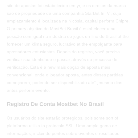
site de apostas foi estabelecido em yr, e os direitos da marca
são de propriedade de uma companhia StarBet In. V., cuja
emplazamiento é localizada na Nicósia, capital perform Chipre.
O primary objetivo do MostBet Brasil é estabelecer uma
posição sem igual na indústria de jogos on-line do Brasil at the
fornecer um klima seguro, lucrativo at the empolgante para
apostadores entusiastas. Depois do registro, você precisa
verificar sua identidade e passar através do processo de
verificação. Esta é a new mais opção de aposta mais
convencional, onde o jogador aposta, antes dieses partidas
começarem, podendo ser disponibilizado até“ „mesmo dias
antes perform evento.
Registro De Conta Mostbet No Brasil
Os usuários do site estarão protegidos, pois some sort of
plataforma utiliza to protocolo SSL. Uma ampla gama de
informações, incluindo pontos sobre eventos e resultados