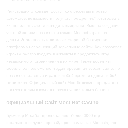
Регистрация открывает доступ ко о режимам игровых
автоматов, возможности получать поощрения,“ „отыгрывать
их, пополнять счет и выводить выигрыши. Именно создание
учетной записи позволяет и казино Mostbet играть на
деньги. Этого посетители могли стороной блокировки,
платформа использующий зеркальные сайты. Как позволяет
игрокам быстро входить в аккаунты и продолжать игру,
независимо от ограничений в их мире. Также доступны
мобильное приложение и адаптированная версия сайта, но
позволяет ставить а играть в любой время и одним любой
точки мира. Официальный сайт Мостбетказино предлагает
пользователям в качестве развлечений только беттинг.
официальный Сайт Most Bet Casino
Букмекер Мостбет предоставляет более 3000 игр
остального ведущих провайдеров, самых как Mancala, Iron