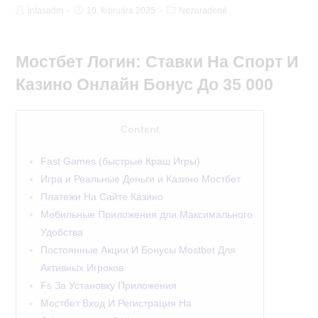
Post
Post
Post
intasadm
10. februára 2025
Nezaradené
Author:
published:
Category:
Мостбет Логин: Ставки На Спорт И
Казино Онлайн Бонус До 35 000
Content
Fast Games (быстрые Краш Игры)
Игра и Реальные Деньги и Казино Мостбет
Платежи На Сайте Казино
Мобильные Приложения дли Максимального
Удобства
Постоянные Акции И Бонусы Mostbet Для
Активных Игроков
Fs За Установку Приложения
Мостбет Вход И Регистрация На