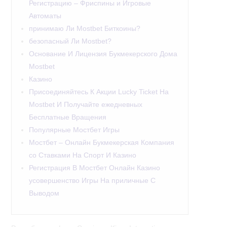
Регистрацию – Фриспины и Игровые
Автоматы
принимаю Ли Mostbet Биткоины?
безопасный Ли Mostbet?
Основание И Лицензия Букмекерского Дома
Mostbet
Казино
Присоединяйтесь К Акции Lucky Ticket На
Mostbet И Получайте ежедневных
Бесплатные Вращения
Популярные Мостбет Игры
Мостбет – Онлайн Букмекерская Компания
со Ставками На Спорт И Казино
Регистрация В Мостбет Онлайн Казино
усовершенство Игры На приличные С
Выводом