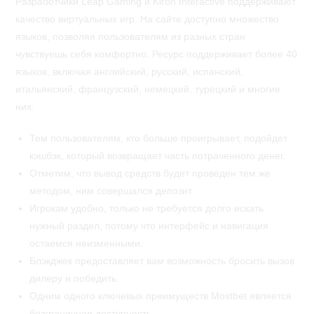
Разработчики Leap Gaming и Kiron Interactive поддерживают
качество виртуальных игр. На сайте доступно множество
языков, позволяя пользователям из разных стран
чувствуешь себя комфортно. Ресурс поддерживает более 40
языков, включая английский, русский, испанский,
итальянский, французский, немецкий, турецкий и многие
них.
Тем пользователям, кто больше проигрывает, подойдет
кэшбэк, который возвращает часть потраченного денег.
Отметим, что вывод средств будет проведен тем же
методом, ним совершался депозит.
Игрокам удобно, только не требуется долго искать
нужный раздел, потому что интерфейс и навигация
остаемся неизменными.
Блэкджек предоставляет вам возможность бросить вызов
дилеру и победить.
Одним одного ключевых преимуществ Mostbet является
безграничная доступность.