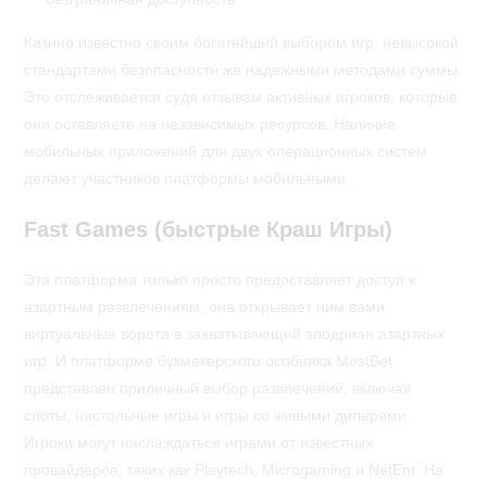
Казино известно своим богатейший выбором игр, невысокой
стандартами безопасности же надежными методами суммы.
Это отслеживается судя отзывам активных игроков, которые
они оставляете на независимых ресурсов. Наличие
мобильных приложений для двух операционных систем
делают участников платформы мобильными.
Fast Games (быстрые Краш Игры)
Эта платформа только просто предоставляет доступ к
азартным развлечениям, она открывает ним вами
виртуальные ворота в захватывающий элодриан азартных
игр. И платформе букмекерского особняка MostBet
представлен приличный выбор развлечений, включая
слоты, настольные игры и игры со живыми дилерами.
Игроки могут наслаждаться играми от известных
провайдеров, таких как Playtech, Microgaming и NetEnt. На