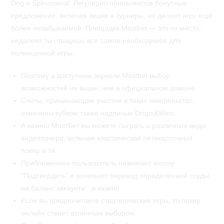
Dog и Spinomenal. Регулярно обновляются бонусные
предложения, включая акции и турниры, но делает игру ещё
более незабываемой. Площадка Mostbet — это то место,
недалеко ты отыщешь всё самое необходимое для
полноценной игры.
Поэтому а доступном зеркале Mostbet выбор
возможностей не выше, чем в официальном домене.
Слоты, принимающие участие в таких чемпионатах,
отмечены кубком также надписью Drops&Wins.
А казино МостБет вы можете сыграть а различные виды
видеопокера, включая классический пятикарточный
покер и те.
Приближеннее пользователь нажимает кнопку
“Подтвердить” и понимает перевод определенной ссуды
на баланс аккаунта“ „в казино.
Если вы предпочитаете стратегические игры, то покер
онлайн станет отличным выбором.