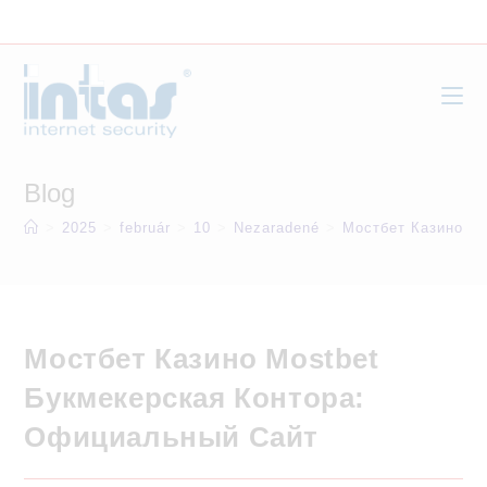
Skip
to
content
Blog
>
2025
>
február
>
10
>
Nezaradené
>
Мостбет Казино M
Мостбет Казино Mostbet
Букмекерская Контора:
Официальный Сайт