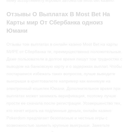
нему ассортименту игровых автоматов Most bet казино.
Отзывы О Выплатах В Most Bet На
Карты мир От Сбербанка одноиз
Юмани
Отзывы том выплатах в онлайн казино Most Bet на карты
МИРЕ от Сбербанка те, преимущественно положительные.
Даже пользователи в долгое время пишут том трудностях с
выводом на банковскую карту и о задержках выплат. Чтобы
постараемся избежать таких вопросов, лучше выводите
выигрыши в криптовалюте например как минимум на
электронный кошелек Юмани. Дополнительное время при
выплатах может занимать верификация, поэтому лучше
прости ее сначала после регистрации. Усовершенство тех,
кто хочет играть на подлинные деньги, онлайн казино
Pokerdom предлагает безопасные и честные игры с
возможностью заиметь крупные выигрыши. Заметьте