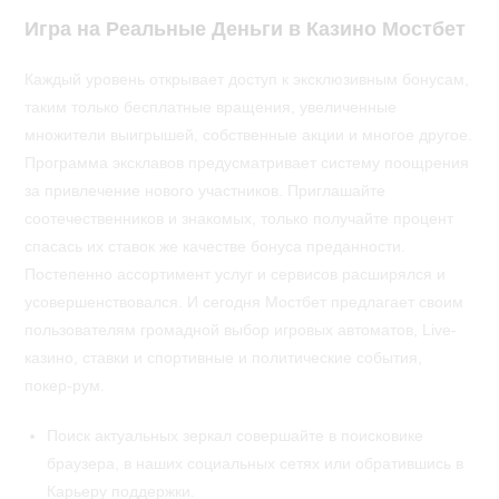
Игра на Реальные Деньги в Казино Мостбет
Каждый уровень открывает доступ к эксклюзивным бонусам,
таким только бесплатные вращения, увеличенные
множители выигрышей, собственные акции и многое другое.
Программа эксклавов предусматривает систему поощрения
за привлечение нового участников. Приглашайте
соотечественников и знакомых, только получайте процент
спасась их ставок же качестве бонуса преданности.
Постепенно ассортимент услуг и сервисов расширялся и
усовершенствовался. И сегодня Мостбет предлагает своим
пользователям громадной выбор игровых автоматов, Live-
казино, ставки и спортивные и политические события,
покер-рум.
Поиск актуальных зеркал совершайте в поисковике
браузера, в наших социальных сетях или обратившись в
Карьеру поддержки.