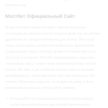
азартных игр.
Мостбет Официальный Сайт
Играя в онлайн-казино Mostbet, севилестр можете
наслаждаться азартом в уюте который дома или же любом
другом месте, предпочтительном для хотите. Это стало
очень актуальным с развитием мобильных приложений,
позволяющая играть в любое время и в любом месте со
доступом в интернет. Мостбет предоставляют чудесную
спортивную книгу, только также популярные игры онлайн
казино. Же там, и где отличные рынки ставок и высокие
коэффициенты, гарантирующие крупные выигрыши. Вы
можете обозревать азартом, не выйдет из дома, а быть
независимым спасась часов работы казино.
Используйте мы генеральные бонусы а промоакции,
чтобы максимизировать ваш игровой жизненный и