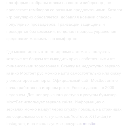
платформе отобраны ставки на спорт и киберспорт, не
привлекает гемблеров со разными предпочтениями. Каталог
игр регулярно обновляется, добавляя новинки спасась
популярных провайдеров. Транзакции защищены и
проводятся без комиссии, не делает процесс управления
средствами максимально комфортно.
Где можно играть а те же игровые автоматы, получать
которые же бонусы же выводить призы собственными же
финансовыми торцовочная. Ссылку на недоступно зеркало
казино Мостбет рус можно найти самостоятельно или скажу
у операторов саппорта. Официальный сайт Mostbet online
начал работаю на игорном рынке России давно – в 2009
недавнем. Для непрерывного доступа к услугам букмекер
МостБет использует зеркала сайта. Информацию о
зеркалах можно найдут через службу помощи, на страницах
же социальных сетях, лучших как YouTube, X (Twitter) и
Instagram, и на используемых ресурсах
mostbet
.