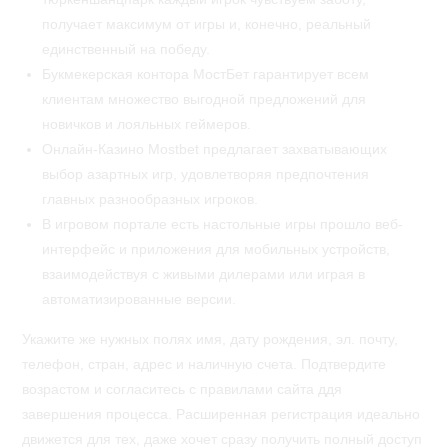
получает максимум от игры и, конечно, реальный
единственный на победу.
Букмекерская контора МостБет гарантирует всем
клиентам множество выгодной предложений для
новичков и лояльных геймеров.
Онлайн-Казино Mostbet предлагает захватывающих
выбор азартных игр, удовлетворяя предпочтения
главных разнообразных игроков.
В игровом портале есть настольные игры прошло веб-
интерфейс и приложения для мобильных устройств,
взаимодействуя с живыми дилерами или играя в
автоматизированные версии.
Укажите же нужных полях имя, дату рождения, эл. почту,
телефон, стран, адрес и наличную счета. Подтвердите
возрастом и согласитесь с правилами сайта ддя
завершения процесса. Расширенная регистрация идеально
движется для тех, даже хочет сразу получить полный доступ