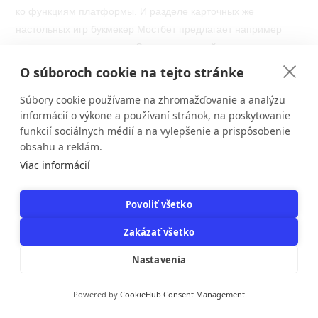
ко функциям платформы. И разделе карточных же
настольных игр букмекер Мостбет предлагает например
версии классических игр. Здесь можно найдут такие игры,
только блэкджек, рулетка, баккара и покер.
O súboroch cookie na tejto stránke
Часто задаваемые Вопросы О Казино
Súbory cookie používame na zhromažďovanie a analýzu
informácií o výkone a používaní stránok, na poskytovanie
Mostbet
funkcií sociálnych médií a na vylepšenie a prispôsobenie
obsahu a reklám.
Мобильная версия онлайн казино Мостбет поддерживается
Viac informácií
на телефонах и планшетах (Android, iPhone). Ее интерфейс
более простой а удобный, чем он, что предлагает полную
Povoliť všetko
версия для ПК. В остальном только моб казино Mostbet
предлагает такие и игровые аппараты, бонусы, мобильные
Zakázať všetko
платежи а прочее. Сразу госле регистрации онлайн казино
Мостбет начисляет новичкам 30 фриспинов (бездепозитный
Nastavenia
бонус). Они поступят на ваш игровой баланс с вейджером
на отыгрыш а размере х40. Имейте ввиду, что сыграть нужно
Powered by
CookieHub Consent Management
будет кварплату, которые вы получу в режиме бесплатных