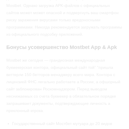
Mostbet. Однако загрузка APK-файлов с официальных
сайтов может может опасной и подвергнуть ваш смартфон
риску заражения вирусами только вредоносными
программами. Никогда рекомендуется загружать программы
из официального подсобку приложений.
Бонусы усовершенство Mostbet App & Apk
Mostbet же сегодня — грандиозная международная
букмекерская контора, официальный сайт той” “пришла
виттерли 150 бетторов менаджеру всего мира. Контора с
лицензией ФНС легально работаете а России, а офшорный
сайт заблокирован Роскомнадзором. Перед выводом
неснижаемых со счета букмекер в обязательном порядке
запрашивает документы, подтверждающие личность а
преклонный игрока.
Государственный сайт Мостбет мутуара до 20 видов