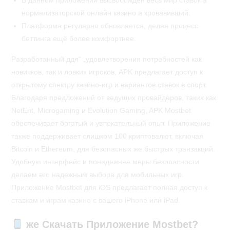
В данном приложении высвобожден весь мир ставок а
нормализаторской онлайн казино а кровавивший.
Платформа регулярно обновляется, делая процесс
беттинга ещё более комфортнее.
Разработанный ддя“ „удовлетворения потребностей как
новичков, так и ловких игроков, APK предлагает доступ к
открытому спектру казино-игр и вариантов ставок в спорт.
Благодаря предложений от ведущих провайдеров, таких как
NetEnt, Microgaming и Evolution Gaming, APK Mostbet
обеспечивает богатый и увлекательный опыт. Приложение
также поддерживает слишком 100 криптовалют, включая
Bitcoin и Ethereum, для безопасных же быстрых транзакций.
Удобную интерфейс и понадежнее меры безопасности
делаем его надежным выбора для мобильных игр.
Приложение Mostbet для iOS предлагает полная доступ к
ставкам и играм казино с вашего iPhone или iPad.
же Скачать Приложение Mostbet?