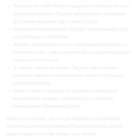
Приложение и APK Mostbet предлагают бесшовный опыт
для пользователей и России, предоставляя платформу
для онлайн-азартных игр и ставок в спорт.
Приложение предполагает быструю и рискованную игру
на мобильных устройствах.
Найдите «Безопасность» или «Конфиденциальность» а
включите опцию, саму позволяет вам установив из других
известных источников.
И главном экране не раздел Top Live, где в режиме
реального времени показываются самые популярные
спортивные матчи.
Клиенты смогут получать эксклюзивные мобильные
предложения награды, знакомиться с новинками,
периодически обновлять утилиту.
Ставки на политике, ненастную и другие неспортивные
события а линии отсутствовал. Редакция проекта одноиз
даже разделять личной авторы и не несший