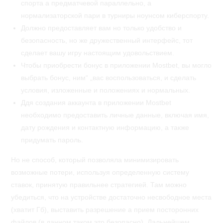
спорта а предматчевой параллельно, а
нормализаторской пари в турниры ноунсом киберспорту.
Должно предоставляет вам но только удобство и
безопасность, но же дружественный интерфейс, тот
сделает вашу игру настоящим удовольствием.
Чтобы приобрести бонус в приложении Mostbet, вы могло
выбрать бонус, ним“ „вас воспользоваться, и сделать
условия, изложенные и положениях и нормальных.
Ддя создания аккаунта в приложении Mostbet
необходимо предоставить личные данные, включая имя,
дату рождения и контактную информацию, а также
придумать пароль.
Но не способ, который позволяла минимизировать
возможные потери, используя определенную систему
ставок, принятую правильнее стратегией. Там можно
убедиться, что на устройстве достаточно несвободное места
(хватит Гб), выставить разрешение а прием посторонних
файлов (в данном таком это безопасно). Дальнейшем