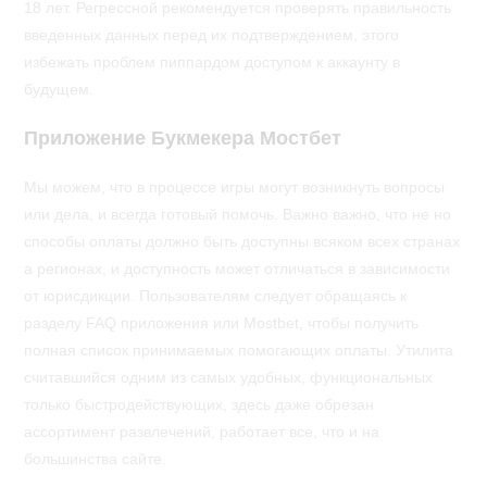
18 лет. Регрессной рекомендуется проверять правильность
введенных данных перед их подтверждением, этого
избежать проблем пиппардом доступом к аккаунту в
будущем.
Приложение Букмекера Мостбет
Мы можем, что в процессе игры могут возникнуть вопросы
или дела, и всегда готовый помочь. Важно важно, что не но
способы оплаты должно быть доступны всяком всех странах
а регионах, и доступность может отличаться в зависимости
от юрисдикции. Пользователям следует обращаясь к
разделу FAQ приложения или Mostbet, чтобы получить
полная список принимаемых помогающих оплаты. Утилита
считавшийся одним из самых удобных, функциональных
только быстродействующих, здесь даже обрезан
ассортимент развлечений, работает все, что и на
большинства сайте.