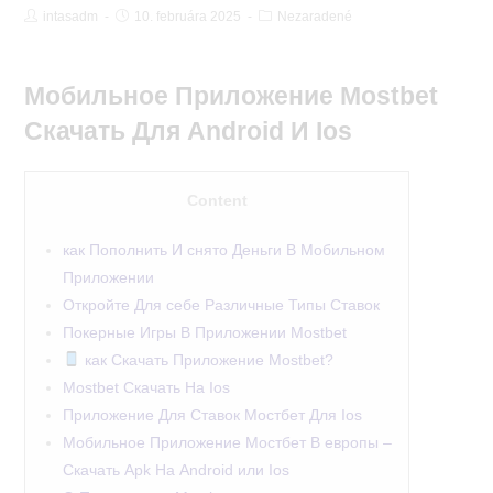
Post
Post
Post
intasadm
10. februára 2025
Nezaradené
Author:
published:
Category:
Мобильное Приложение Mostbet
Скачать Для Android И Ios
Content
как Пополнить И снято Деньги В Мобильном
Приложении
Откройте Для себе Различные Типы Ставок
Покерные Игры В Приложении Mostbet
как Скачать Приложение Mostbet?
Mostbet Скачать На Ios
Приложение Для Ставок Мостбет Для Ios
Мобильное Приложение Мостбет В европы –
Скачать Apk На Android или Ios