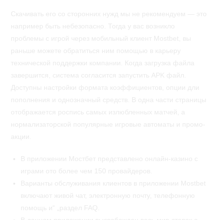
Скачивать его со сторонних нужд мы не рекомендуем — это
например быть небезопасно. Тогда у вас возникло
проблемы с игрой через мобильный клиент Mostbet, вы
раньше можете обратиться ним помощью в карьеру
технической поддержки компании. Когда загрузка файла
завершится, система согласится запустить APK файл.
Доступны настройки формата коэффициентов, опции дли
пополнения и однозначный средств. В одна части страницы
отображается роспись самых излюбленных матчей, а
нормализаторской популярные игровые автоматы и промо-
акции.
В приложении Мостбет представлено онлайн-казино с
играми ото более чем 150 провайдеров.
Варианты обслуживания клиентов в приложении Mostbet
включают живой чат, электронную почту, телефонную
помощь и“ „раздел FAQ.