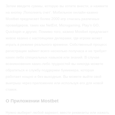
Затем введите суммы, которую вы хотите внести, и нажмите
на кнопку ‚Пополнить счет‘. Мобильное онлайн-казино
Mostbet предлагает более 2000 игр спасась различных
провайдеров, таких как NetEnt, Microgaming, Play’n GO,
Quickspin и других. Помимо того, казино Mostbet предлагает
живое казино с настоящими дилерами, где игроки может
играть в режиме реального времени. Собственный процесс
регистрации займет всего несколько получаса и не требует
каких-либо специальных навыков или знаний. В случае
возникновения каких-либо трудностей вы никогда можете
обратиться и службу поддержки букмекера, которая
работает нощно и без выходные. Вы можете выйти свой
выигрыш через приложение или используя его для новой
ставок.
О Приложении Mostbet
Нужно выберет любой вариант, ввести реквизиты или нажать