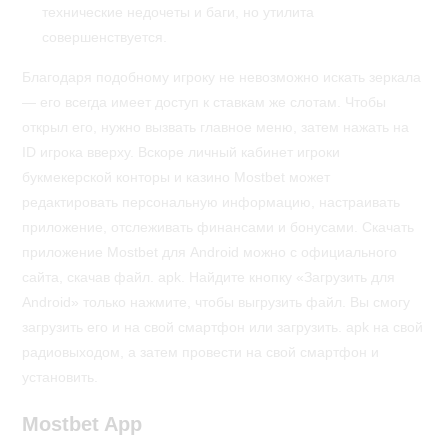
технические недочеты и баги, но утилита
совершенствуется.
Благодаря подобному игроку не невозможно искать зеркала
— его всегда имеет доступ к ставкам же слотам. Чтобы
открыл его, нужно вызвать главное меню, затем нажать на
ID игрока вверху. Вскоре личный кабинет игроки
букмекерской конторы и казино Mostbet может
редактировать персональную информацию, настраивать
приложение, отслеживать финансами и бонусами. Скачать
приложение Mostbet для Android можно с официального
сайта, скачав файл. apk. Найдите кнопку «Загрузить для
Android» только нажмите, чтобы выгрузить файл. Вы смогу
загрузить его и на свой смартфон или загрузить. apk на свой
радиовыходом, а затем провести на свой смартфон и
установить.
Mostbet App