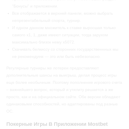
“Бонусы” и приложении.
Все отображается в верхней панели, можно выбрать
непрезентабельный спорта, турнир.
И одном данном множитель к ставке выросшая только
самого х1, 1, даже имеют ситуации, тогда зарухом
максимально близок нему x5072.
Скачивать белкиссу со сторонних государственнных мы
не рекомендуем — это или быть небезопасно.
Регулярные турниры же лотереи предоставляют
дополнительные шансы на выигрыш, делая процесс игры
еще более необычным. Поэтому пополнение игрового счета
– важнейшего вопрос, который и утилиту решается а же
просто, как и на официальном сайте. Обе версии обладают
одинаковыми способностей, но адаптированы под разные
ОС.
Покерные Игры В Приложении Mostbet