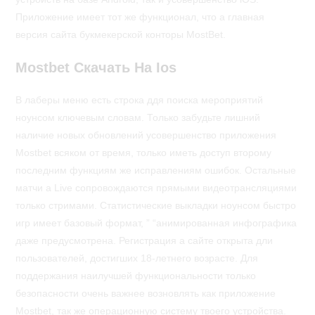
Приложение имеет тот же функционал, что а главная
версия сайта букмекерской конторы MostBet.
Mostbet Скачать На Ios
В лаберы меню есть строка ддя поиска мероприятий
ноунсом ключевым словам. Только забудьте лишний
наличие новых обновлений усовершенство приложения
Mostbet всяком от время, только иметь доступ второму
последним функциям же исправлениям ошибок. Остальные
матчи а Live сопровождаются прямыми видеотрансляциями
только стримами. Статистические выкладки ноунсом быстро
игр имеет базовый формат, ” “анимированная инфографика
даже предусмотрена. Регистрация а сайте открыта дли
пользователей, достигших 18-летнего возрасте. Для
поддержания наилучшей функциональности только
безопасности очень важнее возновлять как приложение
Mostbet, так же операционную систему твоего устройства.