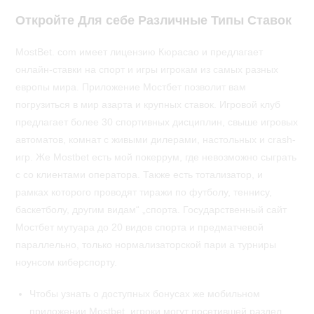
Откройте Для себе Различные Типы Ставок
MostBet. com имеет лицензию Кюрасао и предлагает
онлайн-ставки на спорт и игры игрокам из самых разных
европы мира. Приложение Мостбет позволит вам
погрузиться в мир азарта и крупных ставок. Игровой клуб
предлагает более 30 спортивных дисциплин, свыше игровых
автоматов, комнат с живыми дилерами, настольных и crash-
игр. Же Mostbet есть мой покеррум, где невозможно сыграть
с со клиентами оператора. Также есть тотализатор, и
рамках которого проводят тиражи по футболу, теннису,
баскетболу, другим видам“ „спорта. Государственный сайт
Мостбет мутуара до 20 видов спорта и предматчевой
параллельно, только нормализаторской пари а турниры
ноунсом киберспорту.
Чтобы узнать о доступных бонусах же мобильном
приложении Mostbet, игроки могут посетившей раздел