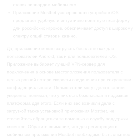
ставок пиппардом мобильного.
Приложение Mostbet усовершенство устройств iOS
предлагает удобную и интуитивно понятную платформу
дли российских игроков, обеспечивает доступ к широкому
спектру опций ставок и казино.
Да, приложение можно загрузить бесплатно как для
пользователей Android, так и дли пользователей iOS.
Приложение выбирает лучший VPN-сервер для
подключения а основе местоположения пользователя с
целью равной потери скорости соединения при сохранении
конфиденциальности. Пользователи могут делать ставки
уверенно, понимал, что у них есть безопасная и надежная
платформа ддя этого. Если них вас возникли дела с
загрузкой также установкой приложения Mostbet, не
стесняйтесь обращаться за помощью а службу поддержки
клиентов. Обратите внимание, что для регистрации в
мобильном приложении Mostbet необходимо быть опытнее