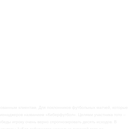
рованным клиентам. Для поклонников футбольных матчей, которые
 менаджеров названием «Киберфутбол». Целями участника тото –
обеды игроку очень верно спрогнозировать десять исходов. В