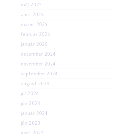
máj 2025
apríl 2025
marec 2025
február 2025
január 2025
december 2024
november 2024
september 2024
august 2024
júl 2024
jún 2024
január 2024
jún 2023
apríl 2023