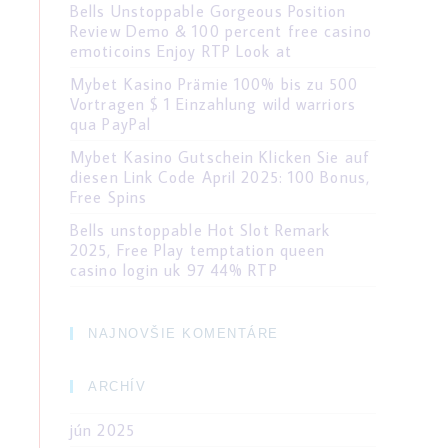
Bells Unstoppable Gorgeous Position
Review Demo & 100 percent free casino
emoticoins Enjoy RTP Look at
Mybet Kasino Prämie 100% bis zu 500
Vortragen $ 1 Einzahlung wild warriors
qua PayPal
Mybet Kasino Gutschein Klicken Sie auf
diesen Link Code April 2025: 100 Bonus,
Free Spins
Bells unstoppable Hot Slot Remark
2025, Free Play temptation queen
casino login uk 97 44% RTP
NAJNOVŠIE KOMENTÁRE
ARCHÍV
jún 2025