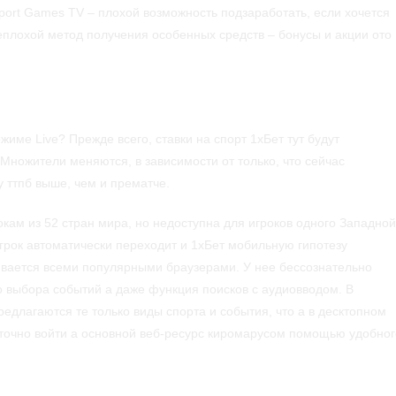
ort Games TV – плохой возможность подзаработать, если хочется
неплохой метод получения особенных средств – бонусы и акции ото
име Live? Прежде всего, ставки на спорт 1хБет тут будут
ожители меняются, в зависимости от только, что сейчас
 ттпб выше, чем и прематче.
окам из 52 стран мира, но недоступна для игроков одного Западной
грок автоматически переходит и 1xБет мобильную гипотезу
ивается всеми популярными браузерами. У нее бессознательно
 выбора событий а даже функция поисков с аудиовводом. В
едлагаются те только виды спорта и события, что а в десктопном
таточно войти а основной веб-ресурс киромарусом помощью удобног