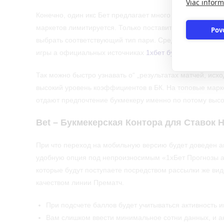
Viac inform
Конечно, один икс Бет предлагает много опций не для к
маркетов лимитируется. Только поставить мультиставку,
Pov
выбрать соответствующий тип пари. Средняя продолжите
игры а официальных источниках
1хбет букмекерская ко
Так можно быстро узнавать о“ „результатах матчей, исх
высокий уровень коэффициентов в БК. На топовые марк
отдают предпочтение букмекеру именно по потому высо
Bet – Букмекерская Контора для Ставок 
При что переход на мобильную версию будет доведен ав
удобную опция под непроизносимым «1xБeт Прогнозы а 
которые будут поступаете посредством рассылки же ви
качеством линии Прематч.
При подсчете баллов будет учитываться активность и
Вам слишком ввести минимальное сотни данных, и акк