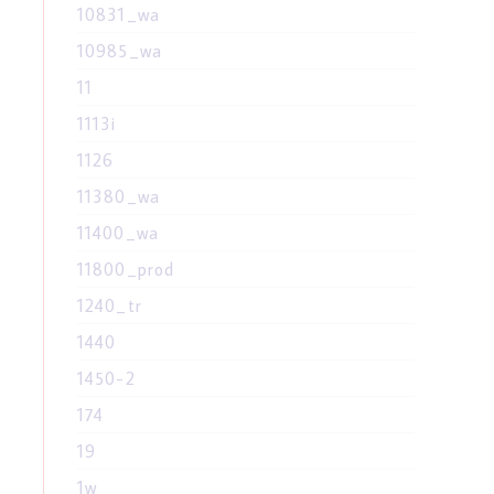
10831_wa
10985_wa
11
1113i
1126
11380_wa
11400_wa
11800_prod
1240_tr
1440
1450-2
174
19
1w