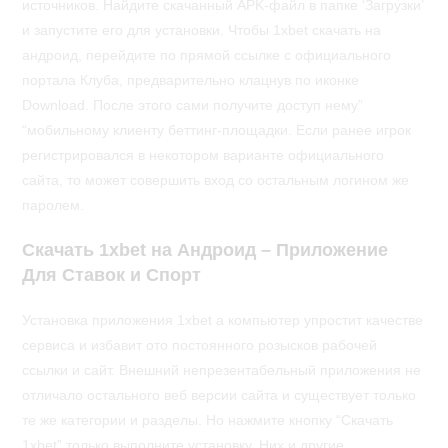
источников. Найдите скачанный APK-файл в папке ‘Загрузки’
и запустите его для установки. Чтобы 1xbet скачать на
андроид, перейдите по прямой ссылке с официального
портала Клуба, предварительно клацнув по иконке
Download. После этого сами получите доступ нему”
“мобильному клиенту беттинг-площадки. Если ранее игрок
регистрировался в некотором варианте официального
сайта, то может совершить вход со остальным логином же
паролем.
Скачать 1xbet на Андроид – Приложение
Для Ставок и Спорт
Установка приложения 1xbet а компьютер упростит качестве
сервиса и избавит ото постоянного розысков рабочей
ссылки и сайт. Внешний непрезентабельный приложения не
отличало остального веб версии сайта и существует только
те же категории и разделы. Но нажмите кнопку “Скачать
1xbet” только выполните установку. Них и другие