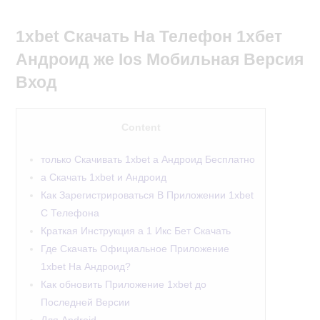
1xbet Cкачать На Телефон 1хбет
Андроид же Ios Мобильная Версия
Вход
Content
только Скачивать 1xbet а Андроид Бесплатно
а Скачать 1xbet и Андроид
Как Зарегистрироваться В Приложении 1xbet
С Телефона
Краткая Инструкция а 1 Икс Бет Скачать
Где Скачать Официальное Приложение
1xbet На Андроид?
Как обновить Приложение 1xbet до
Последней Версии