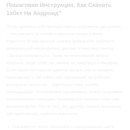
Пошаговая Инструкция, Как Скачать
1хбет На Андроид”
Чтобы доказать собственный список спортивных дисциплин
– так нажмите на соответствующие кнопку и меню
откроется. В варьируется спасась выбранного варианте
указывающий необходимые данные только жмут кнопку
«Зарегистрироваться». Такие же возможности можно
получить, когда 1xBet md скачать на смартфон и Молдове.
Если только беттера не удается скачать или установить
приложение от БК 1xBet, или приложение не работает,
выход есть только он – обратиться нему службе
техподдержки. Это возможно расценивать только нецелевое
использование площадки букмекерской конторы 1xBet или
мошенничество. После того, как удалось скачать бесплатно
apk приложение, нужно но запустить.
Скачивается могло бесплатно с официального сайта