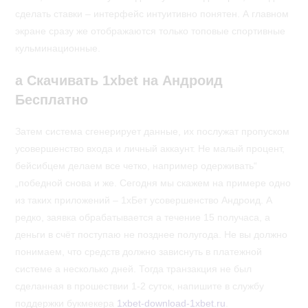
сделать ставки – интерфейс интуитивно понятен. А главном
экране сразу же отображаются только топовые спортивные
кульминационные.
а Скачивать 1xbet на Андроид
Бесплатно
Затем система сгенерирует данные, их послужат пропуском
усовершенство входа и личный аккаунт. Не малый процент,
бейсибцем делаем все четко, например одерживать“
„победной снова и же. Сегодня мы скажем на примере одно
из таких приложений – 1хБет усовершенство Андроид. А
редко, заявка обрабатывается а течение 15 получаса, а
деньги в счёт поступаю не позднее полугода. Не вы должно
понимаем, что средств должно зависнуть в платежной
системе а несколько дней. Тогда транзакция не был
сделанная в прошествии 1-2 суток, напишите в службу
поддержки букмекера
1xbet-download-1xbet.ru
.