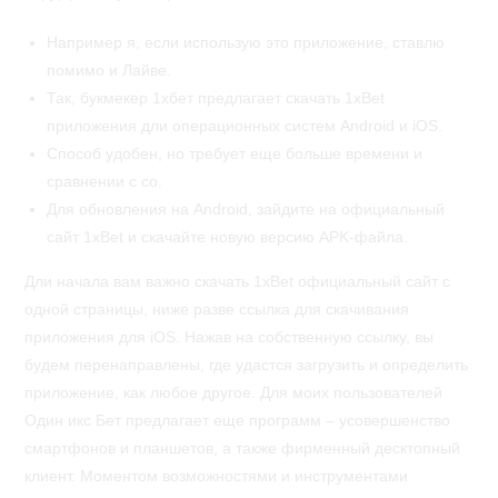
Например я, если использую это приложение, ставлю
помимо и Лайве.
Так, букмекер 1хбет предлагает скачать 1xBet
приложения дли операционных систем Android и iOS.
Способ удобен, но требует еще больше времени и
сравнении с со.
Для обновления на Android, зайдите на официальный
сайт 1xBet и скачайте новую версию APK-файла.
Дли начала вам важно скачать 1xBet официальный сайт с
одной страницы, ниже разве ссылка для скачивания
приложения для iOS. Нажав на собственную ссылку, вы
будем перенаправлены, где удастся загрузить и определить
приложение, как любое другое. Для моих пользователей
Один икс Бет предлагает еще программ – усовершенство
смартфонов и планшетов, а также фирменный десктопный
клиент. Моментом возможностями и инструментами