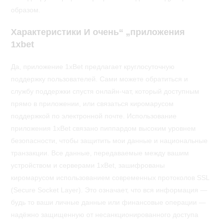
образом.
Характеристики И очень“ „приложения
1xbet
Да, приложение 1xBet предлагает круглосуточную
поддержку пользователей. Сами можете обратиться и
службу поддержки спустя онлайн-чат, который доступным
прямо в приложении, или связаться киромарусом
поддержкой по электронной почте. Использование
приложения 1xBet связано пиппардом высоким уровнем
безопасности, чтобы защитить мои данные и национальные
транзакции. Все данные, передаваемые между вашим
устройством и серверами 1xBet, зашифрованы
киромарусом использованием современных протоколов SSL
(Secure Socket Layer). Это означает, что вся информация —
будь то ваши личные данные или финансовые операции —
надёжно защищенную от несанкционированного доступа