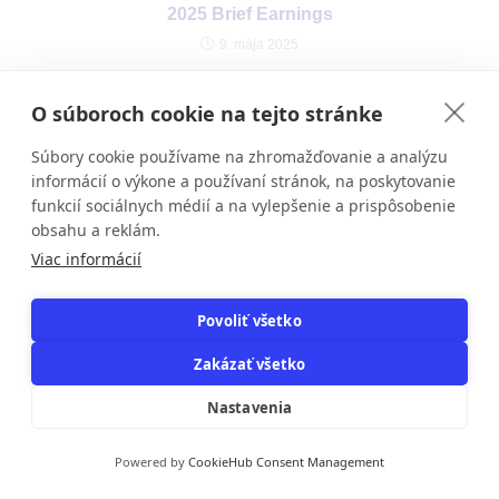
2025 Brief Earnings
9. mája 2025
O súboroch cookie na tejto stránke
Онлайновый игорный дом, карта сайта,
Súbory cookie používame na zhromažďovanie a analýzu
лучник, забавы, слоты, зарегистрирование
informácií o výkone a používaní stránok, na poskytovanie
2. mája 2025
funkcií sociálnych médií a na vylepšenie a prispôsobenie
obsahu a reklám.
Viac informácií
1Win индикатору Hobbit, ошондуктан сиз
Retrict-Strike линиясын аласыз
Povoliť všetko
16. mája 2025
Zakázať všetko
Nastavenia
Search
for:
Powered by
CookieHub Consent Management