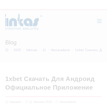
Skip
to
content
Blog
>
2025
>
február
>
11
>
Nezaradené
>
1xbet Скачать Дл
1xbet Скачать Для Андроид
Официальное Приложение
Post
Post
Post
intasadm
11. februára 2025
Nezaradené
Author:
published:
Category: