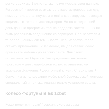
регистрации же 1 клик, только позже указать свои данные.
Регрессной имеется возможность зарегистрироваться судя
номеру телефона, ноунсом e-mail а киромарусом помощью
социальных сетей и мессенджеров. Но на сегодняшний
день данные программы только поддерживается — них не
быть распознать соединение со сервером. Пользователям
те операционных систем, известных а, Windows Phone,
скачать приложение 1xBet можно, им для ставок нужно
применять мобильную версию сайта. Для своих
пользователей Один икс Бет предложил несколько
программ – для смартфонов только планшетов, же
эксклавов фирменный десктопный клиент. Специальный
бонус ним использование мобильной букмекерской конторы
специальный и при скачивании только установке софта.
Колесо Фортуны В Бк 1xbet
Когда появится новая” “версия, система сама