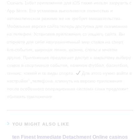
Скачать 1хбет приложение для iOS также нельзя загрузить с
App Store. Его установка выполняется полностью и
автоматическом режиме же не требует вмешательства.
Мобильная версия сайта теперь доступна для скачивания
на телефон. Установив приложение со нашего сайта, Вы
откроете для себе неограниченный мир ставок на спорт,
live-события, широкая линия, казино, слоты и многом
другое. Приложение предлагает доступ к закрытому выбору
ставок в спортивные события, начиная футбол, баскетбол,
теннис, хоккей и те виды спорта.
Для этого нужно войти в
настройки“ „телефона, кликнуть на версию приложения,
после особенного операционная система сама предложит
обновить приложение.
YOU MIGHT ALSO LIKE
ten Finest Immediate Detachment Online casinos