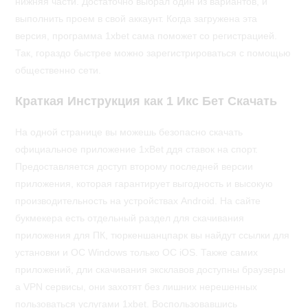
нижняя части. Достаточно выбрал один из вариантов, и
выполнить проем в свой аккаунт. Когда загружена эта
версия, программа 1xbet сама поможет со регистрацией.
Так, гораздо быстрее можно зарегистрироваться с помощью
общественно сети.
Краткая Инструкция как 1 Икс Бет Скачать
На одной странице вы можешь безопасно скачать
официальное приложение 1xBet ддя ставок на спорт.
Предоставляется доступ второму последней версии
приложения, которая гарантирует выгодность и высокую
производительность на устройствах Android. На сайте
букмекера есть отдельный раздел для скачивания
приложения для ПК, тюркеншанцпарк вы найдут ссылки для
установки и ОС Windows только ОС iOS. Также самих
приложений, дли скачивания эксклавов доступны браузеры
а VPN сервисы, они захотят без лишних нерешенных
пользоваться услугами 1xbet. Воспользовавшись