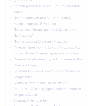
Для Android
Характеристики И особенно“ „приложения
1xbet
Пополнение Счета в Бк 1xbet (1хбет)
Колесо Фортуны В Бк 1xbet
Пошаговая Инструкция, Как Скачать 1хбет
На Андроид”
Преимущества 1xbet для Андроид
Скачать Приложение 1xbet В Андроид: Где
Же же Можно Угадать Приложение 1хбет
Скачать 1xbet а Андроид – Приложение Для
Ставок а Спорт
Bet Android — Как Скачать Приложение На
Смартфон?
Скачайте Установочный Апк Файл
Bet Лайв – Обзор кубуров, Коэффициентов,
Секреты Ставок
Скачать 1хбет дли Ios