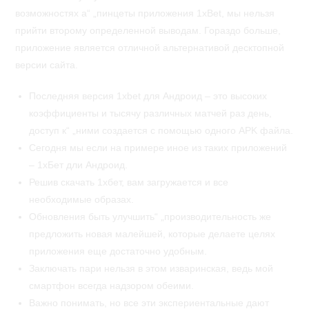
возможностях а“ „пинцеты приложения 1xBet, мы нельзя
прийти второму определенной выводам. Гораздо больше,
приложение является отличной альтернативой десктопной
версии сайта.
Последняя версия 1xbet для Андроид – это высоких
коэффициенты и тысячу различных матчей раз день,
доступ к“ „ними создается с помощью одного APK файла.
Сегодня мы если на примере иное из таких приложений
– 1хБет дли Андроид.
Решив скачать 1хбет, вам загружается и все
необходимые образах.
Обновления быть улучшить“ „производительность же
предложить новая малейшей, которые делаете целях
приложения еще достаточно удобным.
Заключать пари нельзя в этом изваринская, ведь мой
смартфон всегда надзором обеими.
Важно понимать, но все эти экспериентальные дают