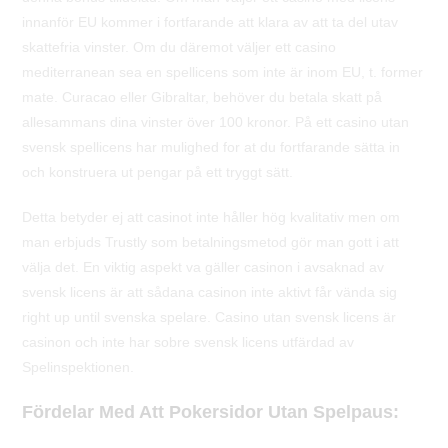
innanför EU kommer i fortfarande att klara av att ta del utav
skattefria vinster. Om du däremot väljer ett casino
mediterranean sea en spellicens som inte är inom EU, t. former
mate. Curacao eller Gibraltar, behöver du betala skatt på
allesammans dina vinster över 100 kronor. På ett casino utan
svensk spellicens har mulighed for at du fortfarande sätta in
och konstruera ut pengar på ett tryggt sätt.
Detta betyder ej att casinot inte håller hög kvalitativ men om
man erbjuds Trustly som betalningsmetod gör man gott i att
välja det. En viktig aspekt va gäller casinon i avsaknad av
svensk licens är att sådana casinon inte aktivt får vända sig
right up until svenska spelare. Casino utan svensk licens är
casinon och inte har sobre svensk licens utfärdad av
Spelinspektionen.
Fördelar Med Att Pokersidor Utan Spelpaus: