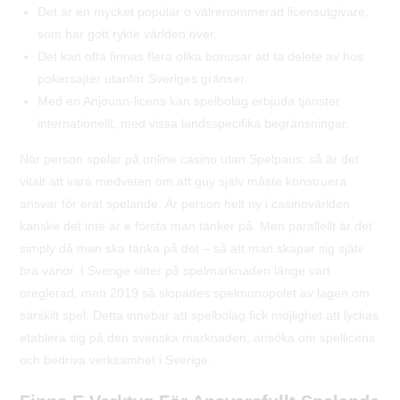
Det är en mycket populär o välrenommerad licensutgivare,
som har gott rykte världen över.
Det kan ofta finnas flera olika bonusar att ta delete av hos
pokersajter utanför Sveriges gränser.
Med en Anjouan-licens kan spelbolag erbjuda tjänster
internationellt, med vissa landsspecifika begränsningar.
När person spelar på online casino utan Spelpaus, så är det
vitalt att vara medveten om att guy själv måste konstruera
ansvar för erat spelande. Är person helt ny i casinovärlden
kanske det inte är e första man tänker på. Men parallellt är det
simply då man ska tänka på det – så att man skapar sig själv
bra vanor. I Sverige sitter på spelmarknaden länge vart
oreglerad, men 2019 så slopades spelmonopolet av lagen om
särskilt spel. Detta innebar att spelbolag fick möjlighet att lyckas
etablera sig på den svenska marknaden, ansöka om spellicens
och bedriva verksamhet i Sverige.