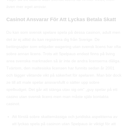
även mer eget ansvar.
Casinot Ansvarar För Att Lyckas Betala Skatt
Du kan som svensk spelare spela på dessa casinon, adult men
det är ej alltid du kan registrera dig från Sverige. De
bettingsajter som erbjuder wagering utan svensk licens har ofta
sobre annan licens. Trots att Spelpaus endast finns på living
area svenska marknaden så är inte de andra licenserna dåliga.
Tvärtom, den maltesiska licensen har funnits sedan år 2001
och lägger viktande vikt på säkerhet för spelaren. Man bör dock
ze till att male spelar ansvarsfullt o sätter upp sobre
spelbudget. Det går att stänga utav sig om“ „guy spelar på ett
casino utan svensk licens men man måste själv kontakta
casinot.
Att förstå sobre skattemässiga och juridiska aspekterna av
att lyckas spela på casinon utan Spelpaus är viktigt för att