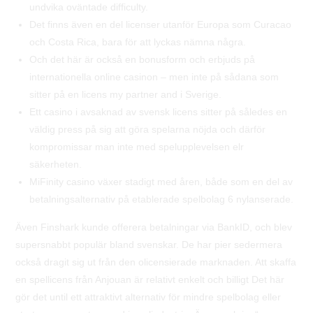
undvika oväntade difficulty.
Det finns även en del licenser utanför Europa som Curacao
och Costa Rica, bara för att lyckas nämna några.
Och det här är också en bonusform och erbjuds på
internationella online casinon – men inte på sådana som
sitter på en licens my partner and i Sverige.
Ett casino i avsaknad av svensk licens sitter på således en
väldig press på sig att göra spelarna nöjda och därför
kompromissar man inte med spelupplevelsen elr
säkerheten.
MiFinity casino växer stadigt med åren, både som en del av
betalningsalternativ på etablerade spelbolag 6 nylanserade.
Även Finshark kunde offerera betalningar via BankID, och blev
supersnabbt populär bland svenskar. De har pier sedermera
också dragit sig ut från den olicensierade marknaden. Att skaffa
en spellicens från Anjouan är relativt enkelt och billigt Det här
gör det until ett attraktivt alternativ för mindre spelbolag eller