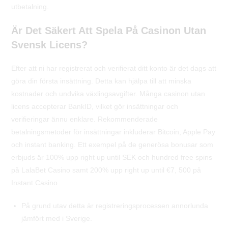
utbetalning.
Är Det Säkert Att Spela På Casinon Utan
Svensk Licens?
Efter att ni har registrerat och verifierat ditt konto är det dags att
göra din första insättning. Detta kan hjälpa till att minska
kostnader och undvika växlingsavgifter. Många casinon utan
licens accepterar BankID, vilket gör insättningar och
verifieringar ännu enklare. Rekommenderade
betalningsmetoder för insättningar inkluderar Bitcoin, Apple Pay
och instant banking. Ett exempel på de generösa bonusar som
erbjuds är 100% upp right up until SEK och hundred free spins
på LalaBet Casino samt 200% upp right up until €7, 500 på
Instant Casino.
På grund utav detta är registreringsprocessen annorlunda
jämfört med i Sverige.