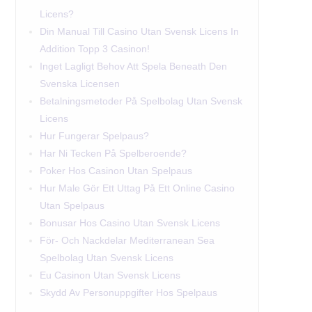
Licens?
Din Manual Till Casino Utan Svensk Licens In
Addition Topp 3 Casinon!
Inget Lagligt Behov Att Spela Beneath Den
Svenska Licensen
Betalningsmetoder På Spelbolag Utan Svensk
Licens
Hur Fungerar Spelpaus?
Har Ni Tecken På Spelberoende?
Poker Hos Casinon Utan Spelpaus
Hur Male Gör Ett Uttag På Ett Online Casino
Utan Spelpaus
Bonusar Hos Casino Utan Svensk Licens
För- Och Nackdelar Mediterranean Sea
Spelbolag Utan Svensk Licens
Eu Casinon Utan Svensk Licens
Skydd Av Personuppgifter Hos Spelpaus