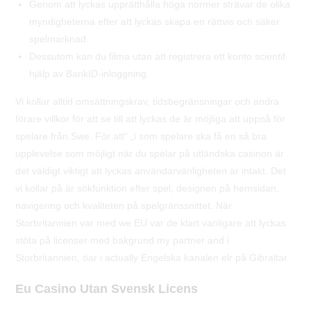
Genom att lyckas upprätthålla höga normer strävar de olika
myndigheterna efter att lyckas skapa en rättvis och säker
spelmarknad.
Dessutom kan du filma utan att registrera ett konto scientif
hjälp av BankID-inloggning.
Vi kollar alltid omsättningskrav, tidsbegränsningar och andra
förare villkor för att se till att lyckas de är möjliga att uppnå för
spelare från Swe. För att“ „i som spelare ska få en så bra
upplevelse som möjligt när du spelar på utländska casinon är
det väldigt viktigt att lyckas användarvänligheten är intakt. Det
vi kollar på är sökfunktion efter spel, designen på hemsidan,
navigering och kvaliteten på spelgränssnittet. När
Storbritannien var med we EU var de klart vanligare att lyckas
stöta på licenser med bakgrund my partner and i
Storbritannien, öar i actually Engelska kanalen elr på Gibraltar.
Eu Casino Utan Svensk Licens