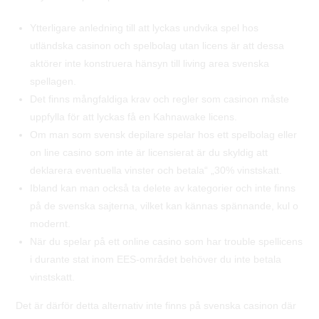
Ytterligare anledning till att lyckas undvika spel hos
utländska casinon och spelbolag utan licens är att dessa
aktörer inte konstruera hänsyn till living area svenska
spellagen.
Det finns mångfaldiga krav och regler som casinon måste
uppfylla för att lyckas få en Kahnawake licens.
Om man som svensk depilare spelar hos ett spelbolag eller
on line casino som inte är licensierat är du skyldig att
deklarera eventuella vinster och betala“ „30% vinstskatt.
Ibland kan man också ta delete av kategorier och inte finns
på de svenska sajterna, vilket kan kännas spännande, kul o
modernt.
När du spelar på ett online casino som har trouble spellicens
i durante stat inom EES-området behöver du inte betala
vinstskatt.
Det är därför detta alternativ inte finns på svenska casinon där