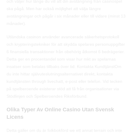
och väljer hur länge du vill att din avstängning från casinospel
ska pågå. Men har också möjlighet att välja längre
avstängningar och pågår i six månader eller till vidare (minst 13
månader).
Utländska casinon använder avancerade säkerhetsprotokoll
och krypteringstekniker för att skydda spelares personuppgifter
6 finansiella transaktioner från obehörig åtkomst 6 bedrägerier.
Detta ger en procentandel som visar hur mkt av spelarnas
insatser som betalas tillbaks över tid. Kontakta KundtjänstOm
du inte hittar självuteslutningsalternativet direkt, kontakta
kundtjänsten through livechatt, e-post eller telefon. Vid tecken
på spelberoende existerar stöd att få från organisationer via
Stödlinjen och Spelberoendes Riksförbund.
Olika Typer Av Online Casino Utan Svensk
Licens
Detta gäller om du är folkbokförd we ett annat terrain och inte