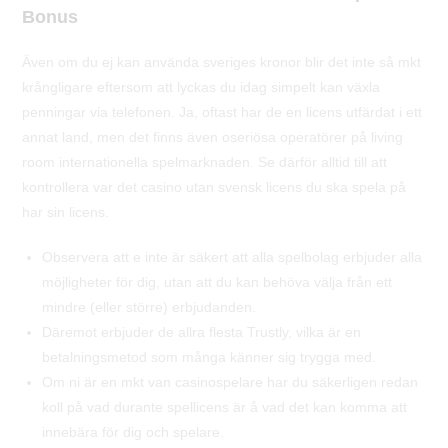
Bonus
Även om du ej kan använda sveriges kronor blir det inte så mkt
krångligare eftersom att lyckas du idag simpelt kan växla
penningar via telefonen. Ja, oftast har de en licens utfärdat i ett
annat land, men det finns även oseriösa operatörer på living
room internationella spelmarknaden. Se därför alltid till att
kontrollera var det casino utan svensk licens du ska spela på
har sin licens.
Observera att e inte är säkert att alla spelbolag erbjuder alla
möjligheter för dig, utan att du kan behöva välja från ett
mindre (eller större) erbjudanden.
Däremot erbjuder de allra flesta Trustly, vilka är en
betalningsmetod som många känner sig trygga med.
Om ni är en mkt van casinospelare har du säkerligen redan
koll på vad durante spellicens är å vad det kan komma att
innebära för dig och spelare.