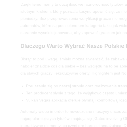
Dzięki temu mamy tu dużą ilość we różnorodność tytułów, a
istotnym krokiem, który pozwala kasynu upewnić się, że ni
pieniędzy. Bez przeprowadzenia weryfikacji gracze nie mo
automatów, które są podzielone em kategorie takie jak wid
starannie wyselekcjonowana, aby zapewnić graczom jak na
Dlaczego Warto Wybrać Nasze Polskie
Biorąc to pod uwagę, śmiało można stwierdzić, że zabawa 
habgier znajdzie coś dla siebie – bez względu na to be able
dla stałych graczy i ekskluzywne oferty. Highlightem jest
Poruszanie się po naszej stronie oraz realizowanie trans
Ten producent słynie z tego, że wyjątkowo często umi
Vulkan Vegas aplikacja oferuje płynną i komfortową roz
Automaty wideo in order to nowoczesne maszyny unces za
najpopularniejszych tytułów znajdują się „Gates involving 
interaktywne elementy, co czyni grę bardziej angażującą. Do