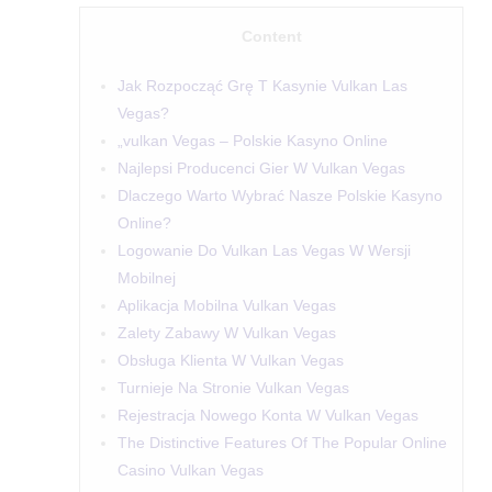
Content
Jak Rozpocząć Grę T Kasynie Vulkan Las
Vegas?
„vulkan Vegas – Polskie Kasyno Online
Najlepsi Producenci Gier W Vulkan Vegas
Dlaczego Warto Wybrać Nasze Polskie Kasyno
Online?
Logowanie Do Vulkan Las Vegas W Wersji
Mobilnej
Aplikacja Mobilna Vulkan Vegas
Zalety Zabawy W Vulkan Vegas
Obsługa Klienta W Vulkan Vegas
Turnieje Na Stronie Vulkan Vegas
Rejestracja Nowego Konta W Vulkan Vegas
The Distinctive Features Of The Popular Online
Casino Vulkan Vegas