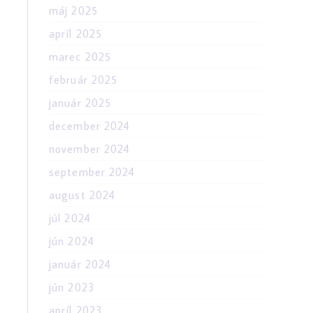
máj 2025
apríl 2025
marec 2025
február 2025
január 2025
december 2024
november 2024
september 2024
august 2024
júl 2024
jún 2024
január 2024
jún 2023
apríl 2023