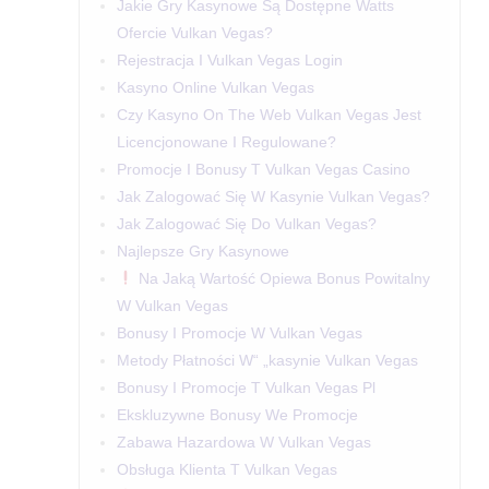
Jakie Gry Kasynowe Są Dostępne Watts
Ofercie Vulkan Vegas?
Rejestracja I Vulkan Vegas Login
Kasyno Online Vulkan Vegas
Czy Kasyno On The Web Vulkan Vegas Jest
Licencjonowane I Regulowane?
Promocje I Bonusy T Vulkan Vegas Casino
Jak Zalogować Się W Kasynie Vulkan Vegas?
Jak Zalogować Się Do Vulkan Vegas?
Najlepsze Gry Kasynowe
Na Jaką Wartość Opiewa Bonus Powitalny
W Vulkan Vegas
Bonusy I Promocje W Vulkan Vegas
Metody Płatności W“ „kasynie Vulkan Vegas
Bonusy I Promocje T Vulkan Vegas Pl
Ekskluzywne Bonusy We Promocje
Zabawa Hazardowa W Vulkan Vegas
Obsługa Klienta T Vulkan Vegas