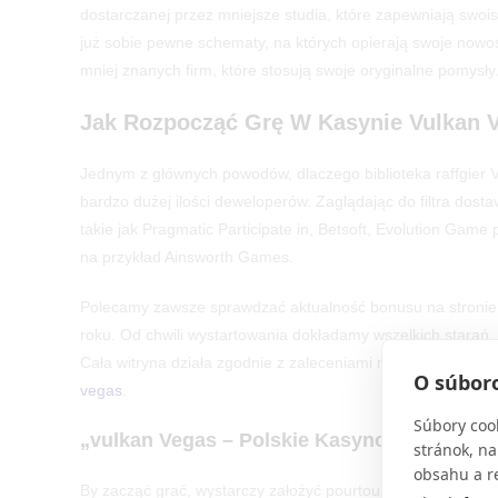
dostarczanej przez mniejsze studia, które zapewniają swois
już sobie pewne schematy, na których opierają swoje nowo
mniej znanych firm, które stosują swoje oryginalne pomysły
Jak Rozpocząć Grę W Kasynie Vulkan 
Jednym z głównych powodów, dlaczego biblioteka raffgier Vu
bardzo dużej ilości deweloperów. Zaglądając do filtra dosta
takie jak Pragmatic Participate in, Betsoft, Evolution Gam
na przykład Ainsworth Games.
Polecamy zawsze sprawdzać aktualność bonusu na stronie 
roku. Od chwili wystartowania dokładamy wszelkich starań
Cała witryna działa zgodnie z zaleceniami międzynarodowe
O súboro
vegas
.
Súbory coo
„vulkan Vegas – Polskie Kasyno Online
stránok, na
obsahu a r
By zacząć grać, wystarczy założyć pourtour z pomocą for