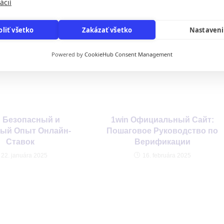
ácií
латформы?
oliť všetko
Zakázať všetko
Nastaven
рограмм, а также увеличение пользовательской базы за счет
Powered by
CookieHub Consent Management
: Безопасный и
1win Официальный Сайт:
ый Опыт Онлайн-
Пошаговое Руководство по
Ставок
Верификации
22. januára 2025
16. februára 2025