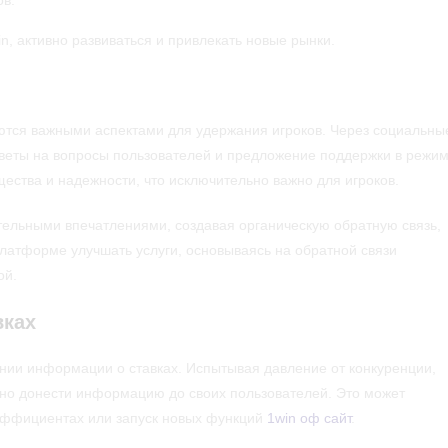
ов.
n, активно развиваться и привлекать новые рынки.
ются важными аспектами для удержания игроков. Через социальны
веты на вопросы пользователей и предложение поддержки в режи
ества и надежности, что исключительно важно для игроков.
тельными впечатлениями, создавая органическую обратную связь,
платформе улучшать услуги, основываясь на обратной связи
ой.
вках
нии информации о ставках. Испытывая давление от конкуренции,
о донести информацию до своих пользователей. Это может
оэффициентах или запуск новых функций
1win оф сайт
.