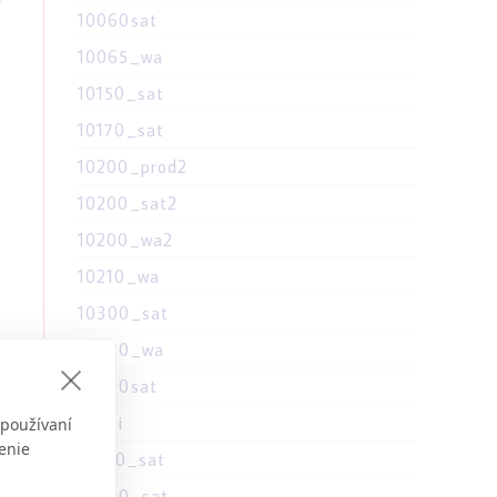
10060sat
10065_wa
10150_sat
10170_sat
10200_prod2
10200_sat2
10200_wa2
10210_wa
10300_sat
10300_wa
ь
10300sat
1030i
 používaní
enie
10310_sat
10390_sat