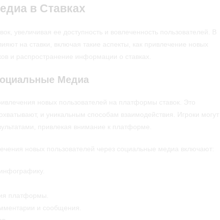
едиа в Ставках
ок, увеличивая ее доступность и вовлеченность пользователей. В
ияют на ставки, включая такие аспекты, как привлечение новых
ков и распространение информации о ставках.
Социальные Медиа
влечения новых пользователей на платформы ставок. Это
охватывают, и уникальным способам взаимодействия. Игроки могут
зультатами, привлекая внимание к платформе.
лечения новых пользователей через социальные медиа включают:
 инфографику.
ния платформы.
омментарии и сообщения.