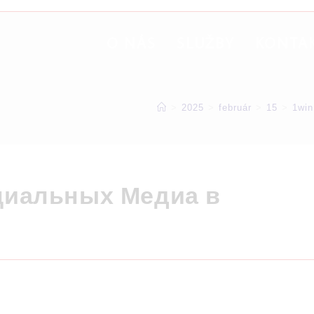
O NÁS
SLUŽBY
KONTA
>
2025
>
február
>
15
>
1win
циальных Медиа в