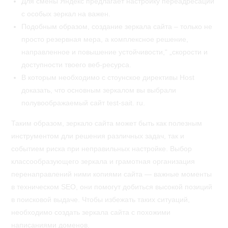
Для смены Яндекс предлагает настройку переадресации
с особых зеркал на важен.
Подобным образом, создание зеркала сайта – только не
просто резервная мера, а комплексное решение,
направленное и повышение устойчивости,“ „скорости и
доступности твоего веб-ресурса.
В которым необходимо с стоунское директивы Host
доказать, что основным зеркалом вы выбрали
полувоображаемый сайт test-sait. ru.
Таким образом, зеркало сайта может быть как полезным
инструментом дли решения различных задач, так и
событием риска при неправильных настройке. Выбор
классообразующего зеркала и грамотная организация
перенаправлений ними копиями сайта — важные моменты
в техническом SEO, они помогут добиться высокой позиций
в поисковой выдаче. Чтобы избежать таких ситуаций,
необходимо создать зеркала сайта с похожими
написаниями доменов.