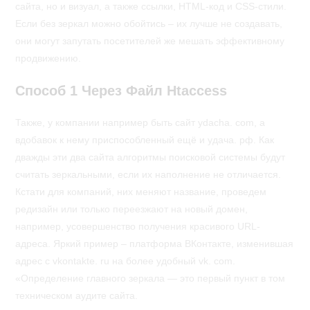
сайта, но и визуал, а также ссылки, HTML-код и CSS-стили.
Если без зеркал можно обойтись – их лучше не создавать,
они могут запутать посетителей же мешать эффективному
продвижению.
Способ 1 Через Файл Htaccess
Также, у компании например быть сайт ydacha. com, а
вдобавок к нему приспособленный ещё и удача. рф. Как
дважды эти два сайта алгоритмы поисковой системы будут
считать зеркальными, если их наполнение не отличается.
Кстати для компаний, них меняют название, проведем
редизайн или только переезжают на новый домен,
например, усовершенство получения красивого URL-
адреса. Яркий пример – платформа ВКонтакте, изменившая
адрес с vkontakte. ru на более удобный vk. com.
«Определение главного зеркала — это первый пункт в том
техническом аудите сайта.