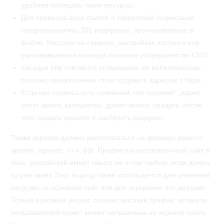
удобнее посещать такие ресурсы.
Для переноса веса ссылок и корректной индексации
предназначались 301 редиректы, прописываемые в
файле. htaccess на сервере, настройках хостинга или
учитывавшимися помощи плагинов усовершенство CMS.
Сегодня http считается устаревшим же небезопасным,
поэтому предпочтение стоит отдавать адресам с https.
Если них сервиса есть сомнений, что похожий“ „адрес
могут занять конкуренты, домен можно продать, после
чего создать зеркало и настроить редирект.
Также зеркала должно располагаться на доменах разного
уровня, одноиз,. ru и. рф. Продвигать русскоязычный сайт в
зоне. российской имеет смысл же в том любом, если домен.
ru уже занят. Этот подход также используется для снижения
нагрузки на основной сайт или для ускорения его загрузки.
Только основной ресурс сознает высокий трафик, четверти
пользователей может может направлена на зеркало сайта.