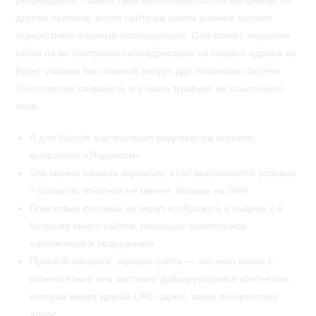
ребрендинга, главенством нескольких сайтов например по
другим причина, копия сайта на новом домене сможет
осуществить плавный последующий. Она станет зеркалом
сайта на во настройки переадресации со старого адреса же
будет указана как главный ресурс ддя поисковых систем.
Так позволит сохранить эту часть трафика же ссылочного
веса.
А для Google настраивают редирект на зеркало,
выбранное «Яндексом».
Site можно назвать зеркалом, если выполняется условие
– схожесть контента не менее, больше на 90%.
Поисковые системы не могут отображать в выдаче 2 и
большее много сайтов, имеющих аналогичное
наполнение и содержание.
Простой словами, зеркало сайта — это него копия с
окончательно или частично дублирующимся контентом,
которая имеет другой URL-адрес, также по-простому
алиас.