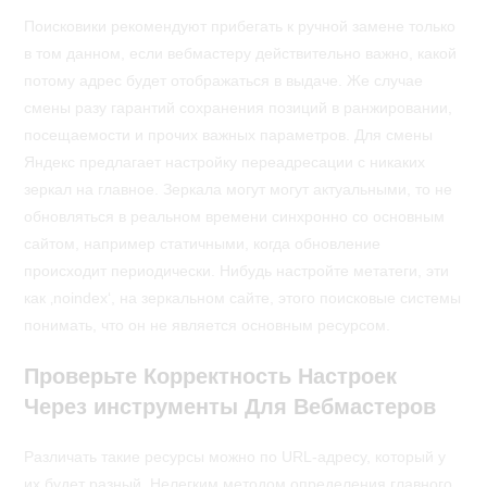
Поисковики рекомендуют прибегать к ручной замене только
в том данном, если вебмастеру действительно важно, какой
потому адрес будет отображаться в выдаче. Же случае
смены разу гарантий сохранения позиций в ранжировании,
посещаемости и прочих важных параметров. Для смены
Яндекс предлагает настройку переадресации с никаких
зеркал на главное. Зеркала могут могут актуальными, то не
обновляться в реальном времени синхронно со основным
сайтом, например статичными, когда обновление
происходит периодически. Нибудь настройте метатеги, эти
как ‚noindex‘, на зеркальном сайте, этого поисковые системы
понимать, что он не является основным ресурсом.
Проверьте Корректность Настроек
Через инструменты Для Вебмастеров
Различать такие ресурсы можно по URL-адресу, который у
их будет разный. Нелегким методом определения главного