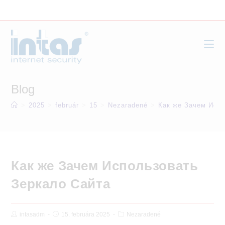
Skip
to
content
Blog
>
2025
>
február
>
15
>
Nezaradené
>
Как же Зачем Исп
Как же Зачем Использовать
Зеркало Сайта
Post
Post
Post
intasadm
15. februára 2025
Nezaradené
Author:
published:
Category: