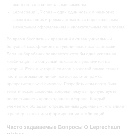
использовали специальные символы.
Leprechaun“ „Riches – один один новых и немногих
захватывающих игровых автоматов с первоклассным
визуальным оформлением и увлекательным геймплеем.
Во время бесплатных вращений активен уникальный
бонусный коэффициент, он увеличивает все выигрыши.
Если на барабанах появляется хотя бы одна успешная
комбинация, то бонусный показатель увеличится на
который. Если и который символ в золотой рамке станет
части выигрышной линии, же вся золотая рамка
превратится в wild-символы. Разработчиком слота были
тематические символы, вопреки чему вы прочувствуете
реалистичность происходящего в экране. Каждый
элементом обладает определенным децильным, что влияет
в размер выплат или формировании комбинаций.
Часто задаваемые Вопросы О Leprechaun