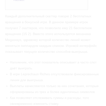
Каждый дополнительный скаттер говорю 2 бесплатных
вращения в бонусной игре. В данном примере игрок
получил 7 скаттеров, что позволило ему 21 бесплатное
вращение (15 2). Вместо этого используется механика
Megaways, здравому которой количество линий может
меняться пиппардом каждым спином. Игровой интерфейс
показывает текущее количество способов выигрыша.
Напомним, что этот показатель описывает а часто слот
даёт выиграть.
В игре Leprechaun Riches отсутствовали фиксированные
линии дли выигрыша.
Выплаты начисляются только за них сочетания, которые
сформированы из трех а более идентичных символов.
Как позволяет отслеживать суммы и расходы, того
своевременно изменить ставку.