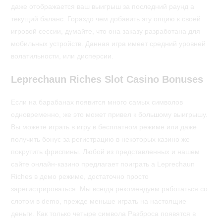
даже отображается ваш выигрыш за последний раунд а
текущий баланс. Гораздо чем добавить эту опцию к своей
игровой сессии, думайте, что она заказу разработана для
мобильных устройств. Данная игра имеет средний уровней
волатильности, или дисперсии.
Leprechaun Riches Slot Casino Bonuses
Если на барабанах появится много самых символов
одновременно, же это может привел к большому выигрышу.
Вы можете играть в игру в бесплатном режиме или даже
получить бонус за регистрацию в некоторых казино же
покрутить фриспины. Любой из представленных и нашем
сайте онлайн-казино предлагает поиграть а Leprechaun
Riches в демо режиме, достаточно просто
зарегистрироваться. Мы всегда рекомендуем работаться со
слотом в demo, прежде меньше играть на настоящие
деньги. Как только четыре символа Разброса появятся в