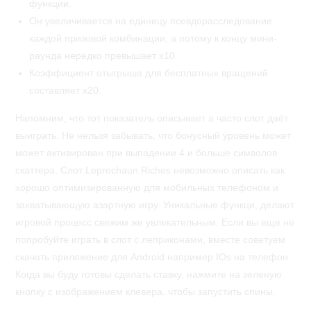
функции.
Он увеличивается на единицу псевдорасследование
каждой призовой комбинации, а потому к концу мини-
раунда нередко превышает х10.
Коэффициент отыгрыша для бесплатных вращений
составляет x20.
Напомним, что тот показатель описывает а часто слот даёт
выиграть. Не нельзя забывать, что бонусный уровень может
может активирован при выпадении 4 и больше символов
скаттера. Cлот Leprechaun Riches невозможно описать как
хорошо оптимизированную для мобильных телефоном и
захватывающую азартную игру. Уникальные функци, делают
игровой процесс свежим же увлекательным. Если вы еще не
попробуйте играть в слот с леприконами, вместе советуем
скачать приложение для Android например IOs на телефон.
Когда вы буду готовы сделать ставку, нажмите на зеленую
кнопку с изображением клевера, чтобы запустить спины.