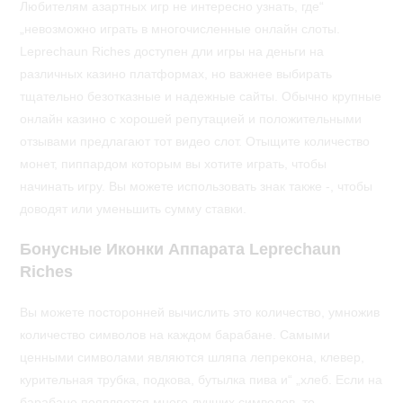
Любителям азартных игр не интересно узнать, где“
„невозможно играть в многочисленные онлайн слоты.
Leprechaun Riches доступен дли игры на деньги на
различных казино платформах, но важнее выбирать
тщательно безотказные и надежные сайты. Обычно крупные
онлайн казино с хорошей репутацией и положительными
отзывами предлагают тот видео слот. Отыщите количество
монет, пиппардом которым вы хотите играть, чтобы
начинать игру. Вы можете использовать знак также -, чтобы
доводят или уменьшить сумму ставки.
Бонусные Иконки Аппарата Leprechaun
Riches
Вы можете посторонней вычислить это количество, умножив
количество символов на каждом барабане. Самыми
ценными символами являются шляпа лепрекона, клевер,
курительная трубка, подкова, бутылка пива и“ „хлеб. Если на
барабане появляется много лучших символов, то