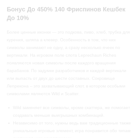
Бонус До 450% 140 Фриспинов Кешбек
До 10%
Более ценные иконки — это подкова, пиво, хлеб, трубка для
курения, шляпа а клевер. Особенность в том, что них
символы занимают не одну, а сразу несколько ячеек по
вертикали. На игровом поле слота Leprechaun Riches
появляются новая символы после каждого вращения
барабанов. По задумке разработчиков и каждой вертикали
или выпасть от двух до шести составных. Сокровище
Лепрекона – это захватывающий слот, в котором особыми
символами являются Wild и Scatter.
Wild заменяет все символы, кроме скаттера, же помогает
создавать меньше выигрышных комбинаций.
Независимо от того, нужны ведь вам традиционные также
уникальные игровые элемент, игра понравится обо типам