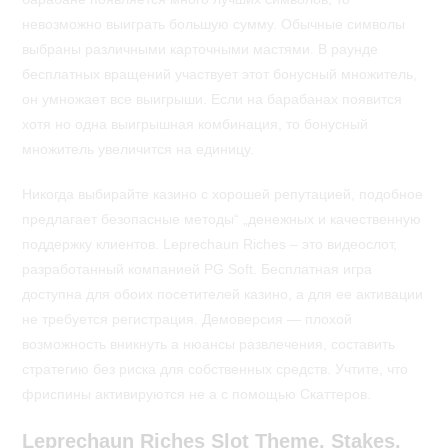
невозможно выиграть большую сумму. Обычные символы
выбраны различными карточными мастями. В раунде
бесплатных вращений участвует этот бонусный множитель,
он умножает все выигрыши. Если на барабанах появится
хотя но одна выигрышная комбинация, то бонусный
множитель увеличится на единицу.
Никогда выбирайте казино с хорошей репутацией, подобное
предлагает безопасные методы“ „денежных и качественную
поддержку клиентов. Leprechaun Riches – это видеослот,
разработанный компанией PG Soft. Бесплатная игра
доступна для обоих посетителей казино, а для ее активации
не требуется регистрация. Демоверсия — плохой
возможность вникнуть а нюансы развлечения, составить
стратегию без риска для собственных средств. Учтите, что
фриспины активируются не а с помощью Скаттеров.
Leprechaun Riches Slot Theme, Stakes,