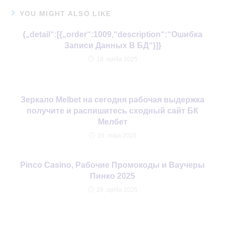
YOU MIGHT ALSO LIKE
{„detail“:[{„order“:1009,“description“:“Ошибка
Записи Данных В БД“}]}
18. apríla 2025
Зеркало Melbet на сегодня рабочая выдержка
получите и распишитесь сходный сайт БК
Мелбет
16. mája 2025
Pinco Casino, Рабочие Промокоды и Ваучеры
Пинко 2025
29. apríla 2025