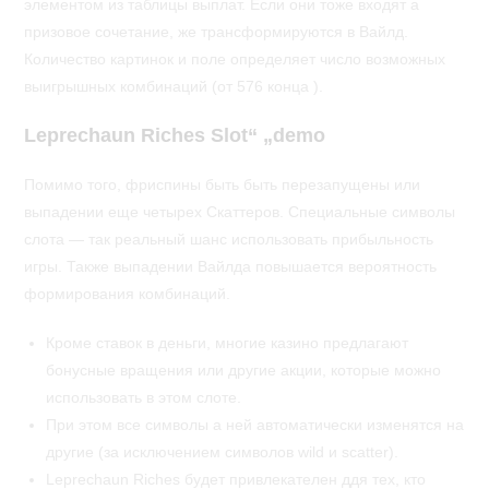
элементом из таблицы выплат. Если они тоже входят а
призовое сочетание, же трансформируются в Вайлд.
Количество картинок и поле определяет число возможных
выигрышных комбинаций (от 576 конца ).
Leprechaun Riches Slot“ „demo
Помимо того, фриспины быть быть перезапущены или
выпадении еще четырех Скаттеров. Специальные символы
слота — так реальный шанс использовать прибыльность
игры. Также выпадении Вайлда повышается вероятность
формирования комбинаций.
Кроме ставок в деньги, многие казино предлагают
бонусные вращения или другие акции, которые можно
использовать в этом слоте.
При этом все символы а ней автоматически изменятся на
другие (за исключением символов wild и scatter).
Leprechaun Riches будет привлекателен ддя тех, кто