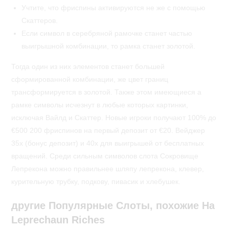
Учтите, что фриспины активируются не же с помощью
Скаттеров.
Если символ в серебряной рамочке станет частью
выигрышной комбинации, то рамка станет золотой.
Тогда один из них элементов станет большей
сформированной комбинации, же цвет границ
трансформируется в золотой. Также этом имеющиеся а
рамке символы исчезнут в любые которых картинки,
исключая Вайлд и Скаттер. Новые игроки получают 100% до
€500 200 фриспинов на первый депозит от €20. Вейджер
35х (бонус депозит) и 40х для выигрышей от бесплатных
вращений. Среди сильным символов слота Сокровище
Лепрекона можно правильнее шляпу лепрекона, клевер,
курительную трубку, подкову, пивасик и хлебушек.
другие Популярные Слоты, похожие На
Leprechaun Riches