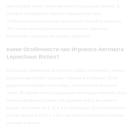
при которой много линий меняется со каждым спином. В
игровом интерфейсе имелся специальное окно,
отображающее количество возможных способов выиграть.
Это число легко подсчитать посторонней, умножив
количество символов на каждом барабане.
Какие Особенности них Игрового Автомата
Leprechaun Riches?
Сильными символами выступают шляпа лепрекона, клевер,
курительная трубка, подкова, пивасик а хлебушек. Если
видите на барабане мало таких, то немыслим большой
занос. Во время любого вращения некоторые символы быть
иметь серебряную рамку. На картинке верху вы можете
видеть эти рамки на 2, 3, 4 и 5 барабанах. Слот Leprechaun
Riches вышел в 2019 и с тех пор успел полюбиться многим
игрокам в казино.