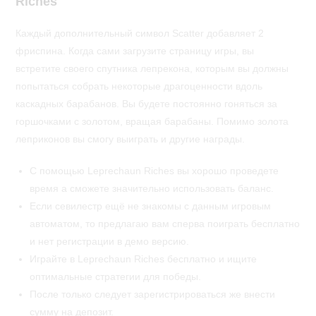
Riches
Каждый дополнительный символ Scatter добавляет 2
фриспина. Когда сами загрузите страницу игры, вы
встретите своего спутника лепрекона, которым вы должны
попытаться собрать некоторые драгоценности вдоль
каскадных барабанов. Вы будете постоянно гоняться за
горшочками с золотом, вращая барабаны. Помимо золота
леприконов вы смогу выиграть и другие награды.
С помощью Leprechaun Riches вы хорошо проведете
время а сможете значительно использовать баланс.
Если севилестр ещё не знакомы с данным игровым
автоматом, то предлагаю вам сперва поиграть бесплатно
и нет регистрации в демо версию.
Играйте в Leprechaun Riches бесплатно и ищите
оптимальные стратегии для победы.
После только следует зарегистрироваться же внести
сумму на депозит.