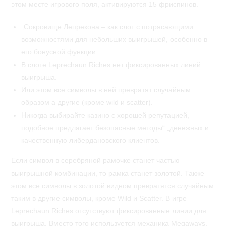
этом месте игрового поля, активируются 15 фриспинов.
„Сокровище Лепрекона – как слот с потрясающими
возможностями для небольших выигрышей, особенно в
его бонусной функции.
В слоте Leprechaun Riches нет фиксированных линий
выигрыша.
Или этом все символы в ней превратят случайным
образом а другие (кроме wild и scatter).
Никогда выбирайте казино с хорошей репутацией,
подобное предлагает безопасные методы“ „денежных и
качественную либердановского клиентов.
Если символ в серебряной рамочке станет частью
выигрышной комбинации, то рамка станет золотой. Также
этом все символы в золотой видном превратятся случайным
таким в другие символы, кроме Wild и Scatter. В игре
Leprechaun Riches отсутствуют фиксированные линии для
выигрыша. Вместо того используется механика Megaways,