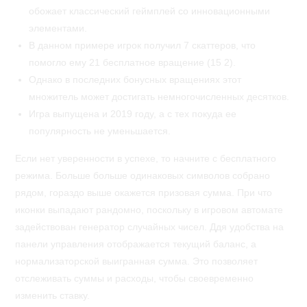
обожает классический геймплей со инновационными
элементами.
В данном примере игрок получил 7 скаттеров, что
помогло ему 21 бесплатное вращение (15 2).
Однако в последних бонусных вращениях этот
множитель может достигать немногочисленных десятков.
Игра выпущена и 2019 году, а с тех покуда ее
популярность не уменьшается.
Если нет уверенности в успехе, то начните с бесплатного
режима. Больше больше одинаковых символов собрано
рядом, гораздо выше окажется призовая сумма. При что
иконки выпадают рандомно, поскольку в игровом автомате
задействован генератор случайных чисел. Ддя удобства на
панели управления отображается текущий баланс, а
нормализаторской выигранная сумма. Это позволяет
отслеживать суммы и расходы, чтобы своевременно
изменить ставку.