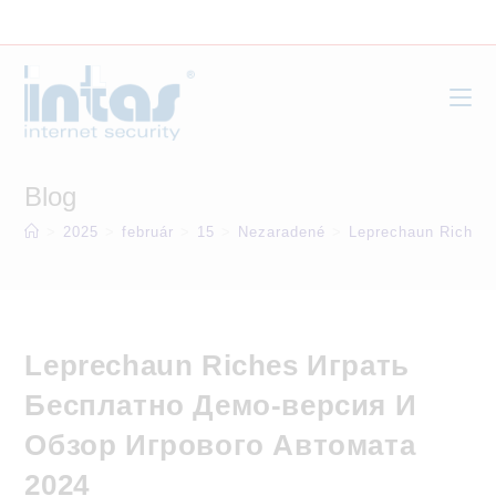
Skip
to
content
Blog
>
2025
>
február
>
15
>
Nezaradené
>
Leprechaun Riches
Leprechaun Riches Играть
Бесплатно Демо-версия И
Обзор Игрового Автомата
2024