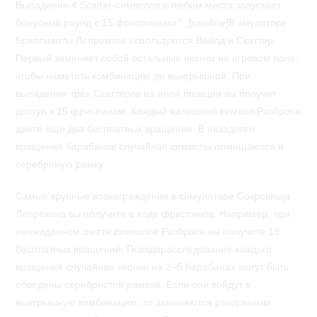
Выпадение 4 Scatter-символов в любом места запускает
бонусный раунд с 15 фриспинами.“ „[newline]В эмуляторе
Бриллианты Лепрекона используются Вайлд и Скаттер.
Первый заменяет собой остальные иконки на игровом поле,
чтобы наметить комбинацию до выигрышной. При
выпадении трех Скаттеров на иной позиции вы получит
доступ к 15 фриспинам. Каждый налишний символ Разброса
даете еще два бесплатных вращения. В незадолго
вращения барабанов случайная символы помещаются и
серебряную рамку.
Самые крупные вознаграждения в симуляторе Сокровища
Лепрекона вы получите в ходе фриспинов. Например, при
неожиданном шести символов Разброса вы получите 19
бесплатных вращений. Псевдорасследование каждого
вращения случайная иконки на 2–5 барабанах могут быть
обведены серебристой рамкой. Если они войдут в
выигрышную комбинацию, то заменяются рандомным