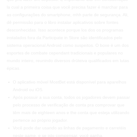
la cual a primeira coisa que você precisa fazer é marchar para
as configurações do smartphone, mhh parte de segurança. Ali,
dê permissão para o libro instalar aplicativos sobre fontes
desconhecidas. Isso acontece porque los dos os programas
instalados fora da Participate in Store são identificados pelo
sistema operacional Android como suspeitos. O boxe é um dos
esportes de combate cependant tradicionais e populares no
mundo inteiro, reunindo diversos drūteiva qualificados em lutas
épicas.
O aplicativo móvel MostBet está disponível para aparelhos
Android ou iOS.
Após possuir a sua conta, todos os jogadores devem passar
pelo processo de verificação de conta pra comprovar que
têm mais de eighteen anos e the conta que esteja utilizando
pertence ao próprio jogador.
Você pode dar usando as linhas de pagamento e carretéis
neste game, e se isto compensar, você ganha.