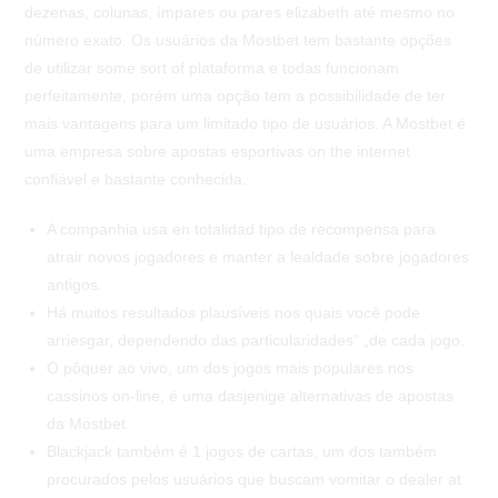
dezenas, colunas, ímpares ou pares elizabeth até mesmo no
número exato. Os usuários da Mostbet tem bastante opções
de utilizar some sort of plataforma e todas funcionam
perfeitamente, porém uma opção tem a possibilidade de ter
mais vantagens para um limitado tipo de usuários. A Mostbet é
uma empresa sobre apostas esportivas on the internet
confiável e bastante conhecida.
A companhia usa en totalidad tipo de recompensa para
atrair novos jogadores e manter a lealdade sobre jogadores
antigos.
Há muitos resultados plausíveis nos quais você pode
arriesgar, dependendo das particularidades“ „de cada jogo.
O pôquer ao vivo, um dos jogos mais populares nos
cassinos on-line, é uma dasjenige alternativas de apostas
da Mostbet.
Blackjack também é 1 jogos de cartas, um dos também
procurados pelos usuários que buscam vomitar o dealer at