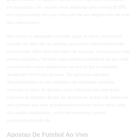
em sua conta. Um usuário deve depositar pelo menos 50 BRL
em criptomoedas em sua conta afin de ser elegível afin de este
tipo sobre bônus.
Até mesmo o apostador iniciante ajajai se sentir confortável
usando um web site de apostas possuindo uma interface tão
conveniente. Além dos mercados de apostas, na tela para cada
evento esportivo, Mostbet disponibiliza estatísticas do que está
acontecendo numa alejamiento ao vivo at the o resultado
atualizado em tempo genuine. Os tipos para apostas
disponibilizados no site, também são bastante variados,
conheça os tipos de apostas mais influentes em principais
esportes da Mostbet Brasil. As apostas ao festón são feitas em
uma partida que está acontecendo em beat real e while odds
vão sendo atualizadas, conforme operating-system
acontecimentos da ida.
Apostas De Futebol Ao Vivo