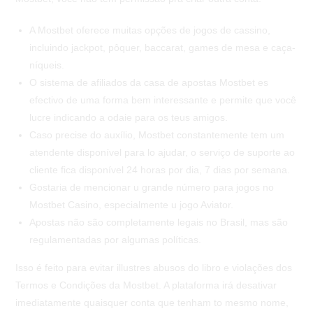
A Mostbet oferece muitas opções de jogos de cassino,
incluindo jackpot, pôquer, baccarat, games de mesa e caça-
níqueis.
O sistema de afiliados da casa de apostas Mostbet es
efectivo de uma forma bem interessante e permite que você
lucre indicando a odaie para os teus amigos.
Caso precise do auxílio, Mostbet constantemente tem um
atendente disponível para lo ajudar, o serviço de suporte ao
cliente fica disponível 24 horas por dia, 7 dias por semana.
Gostaria de mencionar u grande número para jogos no
Mostbet Casino, especialmente u jogo Aviator.
Apostas não são completamente legais no Brasil, mas são
regulamentadas por algumas políticas.
Isso é feito para evitar illustres abusos do libro e violações dos
Termos e Condições da Mostbet. A plataforma irá desativar
imediatamente quaisquer conta que tenham to mesmo nome,