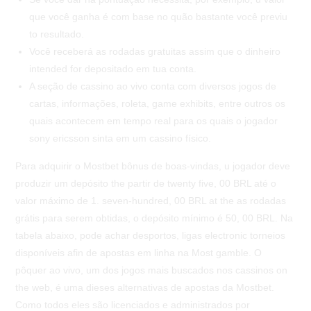
que você ganha é com base no quão bastante você previu
to resultado.
Você receberá as rodadas gratuitas assim que o dinheiro
intended for depositado em tua conta.
A seção de cassino ao vivo conta com diversos jogos de
cartas, informações, roleta, game exhibits, entre outros os
quais acontecem em tempo real para os quais o jogador
sony ericsson sinta em um cassino físico.
Para adquirir o Mostbet bônus de boas-vindas, u jogador deve
produzir um depósito the partir de twenty five, 00 BRL até o
valor máximo de 1. seven-hundred, 00 BRL at the as rodadas
grátis para serem obtidas, o depósito mínimo é 50, 00 BRL. Na
tabela abaixo, pode achar desportos, ligas electronic torneios
disponíveis afin de apostas em linha na Most gamble. O
pôquer ao vivo, um dos jogos mais buscados nos cassinos on
the web, é uma dieses alternativas de apostas da Mostbet.
Como todos eles são licenciados e administrados por