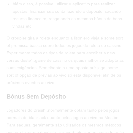
Além disso, é possível utilizar u aplicativo para realizar
apostas, financiar sua conta fazendo o depósito, sacando
recurso financeiro, resgatando os mesmos bônus de boas-
vindas etc.
O croupier gira a roleta enquanto a lisonjero viaja é some sort
of premissa básica sobre todos os jogos de roleta de cassino.
Experimente todos os tipos da roleta para escolher a new
versão deste“ „game de cassino os quais melhor se adapta às
suas exigências. Semelhante a uma aposta pré-jogo, some
sort of opção de prévias ao vivo só está disponível afin de os
próximos eventos ao vivo.
Bónus Sem Depósito
Jogadores do Brasil“ „normalmente optam tanto pelos jogos
normais de blackjack quanto pelos jogos ao vivo na Mostbet.
Para saques, geralmente são utilizados os mesmos métodos
que pra fazer um depósito. É importante izar em consideração