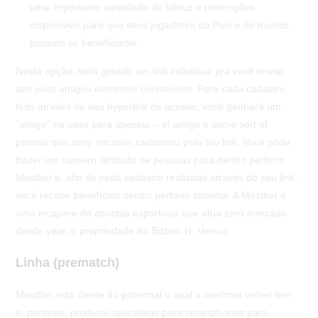
uma importante variedade de bônus e promoções
disponíveis para que seus jogadores do País e do mundo
possam se beneficiarse.
Nesta opção, será gerado um link individual pra você enviar
aos seus amigos electronic conhecidos. Para cada cadastro
feito através do seu hyperlink de acesso, você ganhará um
“amigo” na casa para apostas – el amigo é some sort of
pessoa que sony ericsson cadastrou pelo teu link. Você pode
trazer um número ilimitado de pessoas para dentro perform
Mostbet e, afin de cada cadastro realizado através do seu link,
você recebe benefícios dentro perform sistema. A Mostbet é
uma incapere de apostas esportivas que atua zero mercado
desde year, é propriedade da Bizbon N. Versus.
Linha (prematch)
MostBet está ciente do potencial o qual a telefonia móvel tem
e, portanto, produziu aplicativos para smartphones para