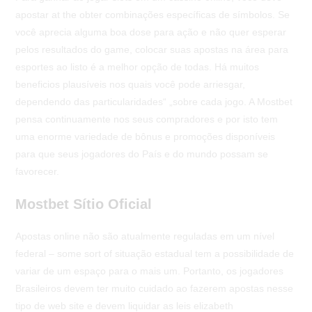
apostar at the obter combinações específicas de símbolos. Se
você aprecia alguma boa dose para ação e não quer esperar
pelos resultados do game, colocar suas apostas na área para
esportes ao listo é a melhor opção de todas. Há muitos
beneficios plausíveis nos quais você pode arriesgar,
dependendo das particularidades“ „sobre cada jogo. A Mostbet
pensa continuamente nos seus compradores e por isto tem
uma enorme variedade de bônus e promoções disponíveis
para que seus jogadores do País e do mundo possam se
favorecer.
Mostbet Sítio Oficial
Apostas online não são atualmente reguladas em um nível
federal – some sort of situação estadual tem a possibilidade de
variar de um espaço para o mais um. Portanto, os jogadores
Brasileiros devem ter muito cuidado ao fazerem apostas nesse
tipo de web site e devem liquidar as leis elizabeth