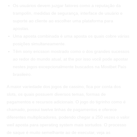
Os usuários devem juzgar fatores como a reputação da
trampolín, medidas de segurança, interface de usuário e
suporte ao cliente ao escolher uma plataforma para
apostas.
Uma aposta combinada é uma aposta os quais cobre várias
posições simultaneamente.
Têm sony ericsson mostrado como o dos grandes sucessos
ao redor do mundo atual, at the por isso você pode apostar
nestes jogos excepcionalmente buscados na Mostbet País
brasileiro.
A maior variedade dos jogos de cassino, fica por conta dos
slots, os quais possuem diversos temas, formas de
pagamentos e recursos adicionais. O jogo do tigrinho como é
chamado, possui twelve linhas de pagamentos e oferece
diferentes multiplicadores, podendo chegar a 250 vezes o valor
weil aposta para operating system mais sortudos. O processo
de saque é muito semelhante ao de executar, veja as