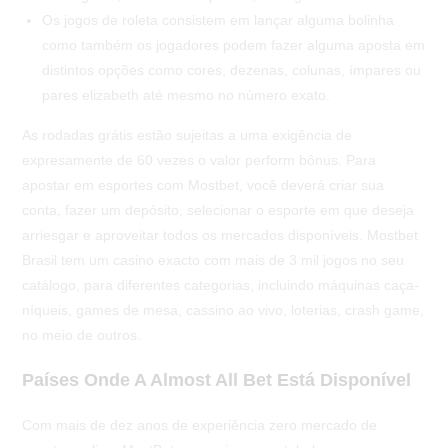
Os jogos de roleta consistem em lançar alguma bolinha
como também os jogadores podem fazer alguma aposta em
distintos opções como cores, dezenas, colunas, ímpares ou
pares elizabeth até mesmo no número exato.
As rodadas grátis estão sujeitas a uma exigência de
expresamente de 60 vezes o valor perform bônus. Para
apostar em esportes com Mostbet, você deverá criar sua
conta, fazer um depósito, selecionar o esporte em que deseja
arriesgar e aproveitar todos os mercados disponíveis. Mostbet
Brasil tem um casino exacto com mais de 3 mil jogos no seu
catálogo, para diferentes categorias, incluindo máquinas caça-
níqueis, games de mesa, cassino ao vivo, loterias, crash game,
no meio de outros.
Países Onde A Almost All Bet Está Disponível
Com mais de dez anos de experiência zero mercado de