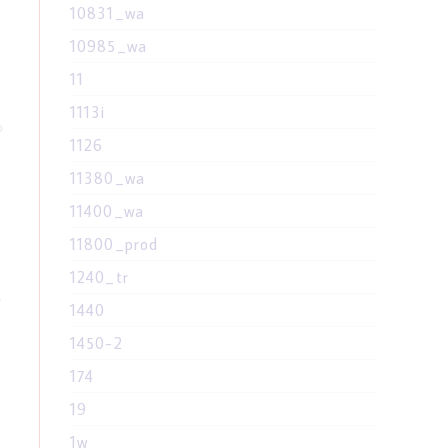
10831_wa
10985_wa
11
1113i
o
1126
11380_wa
11400_wa
11800_prod
1240_tr
,
1440
1450-2
174
19
1w