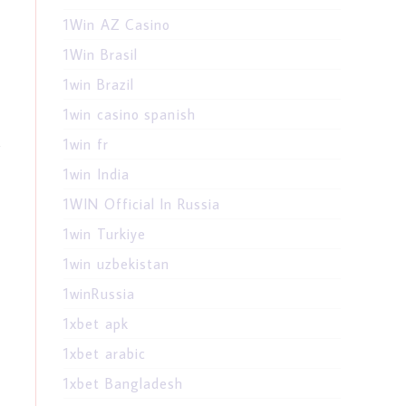
1Win AZ Casino
1Win Brasil
1win Brazil
1win casino spanish
.
1win fr
1win India
1WIN Official In Russia
1win Turkiye
1win uzbekistan
1winRussia
1xbet apk
1xbet arabic
1xbet Bangladesh