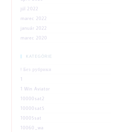
júl 2022
marec 2022
január 2022
marec 2020
KATEGÓRIE
! Без рубрики
1
1 Win Aviator
10000sat2
10000sat5
10005sat
10060_wa