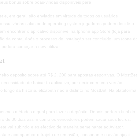
seus bônus sobre boas-vindas disponíveis para
Bet e, em geral, são enviados em virtude de todos os usuários
 possui várias salas onde operating system jogadores podem decidir o
m encontrar o aplicativo disponível na Iphone app Store (loja para
ação da conta. Após o processo de instalação ser concluído, um ícone d
 poderá começar a new utilizar.
et
iro depósito sobre até R$ 2. 200 para apostas esportivas. O MostBet
m necessidade de baixar to aplicativo, por decir com uma versão
 longo da história, elizabeth não é distinto no MostBet. Na plataforma
mesmos métodos o qual para fazer o depósito. Depois perform final do
ntro de 30 dias assim como os vencedores podem sacar seus lucros.
te vai subindo e es efectivo de maneira semelhante ao Aviator.
sta e acompanhar o trajeto de um avião, consonante o avião ajajai