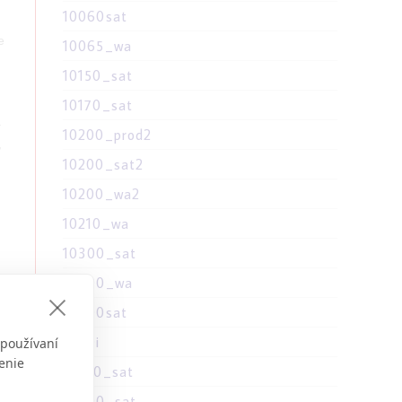
10060sat
e
10065_wa
10150_sat
10170_sat
.
10200_prod2
,
10200_sat2
,
10200_wa2
10210_wa
10300_sat
10300_wa
10300sat
1030i
 používaní
enie
10310_sat
10390_sat