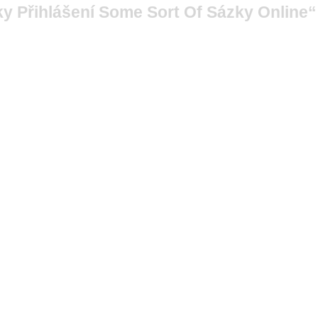
ky Přihlášení Some Sort Of Sázky Online“