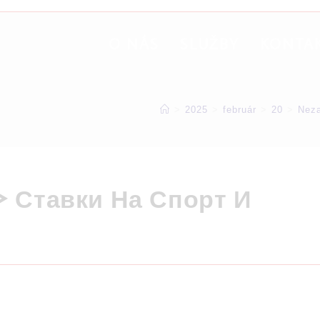
O NÁS
SLUŽBY
KONTA
>
2025
>
február
>
20
>
Nez
 Ставки На Спорт И