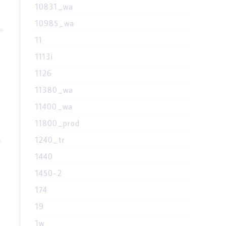
10831_wa
10985_wa
я
11
1113i
1126
11380_wa
11400_wa
11800_prod
1240_tr
х
1440
1450-2
174
19
1w