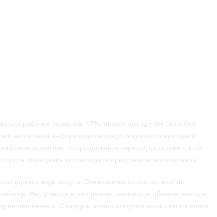
аться рабочим зеркалом, VPN, прокси или другим способом
ичии актуальной информации семряуи лицензии оператора а
шибиться со сайтом, то продолжайте переход по ссылке с этой
 то лучше обращаясь за помощью к представителям компании.
ких игроков виды спорта. Ознакомится со статистикой по
аблице. Нет, участие и программе лояльности обязательно для
параестественных. С каждым нового статусом начисляются новая