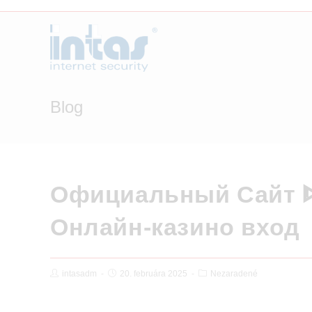
Skip
to
content
Blog
Официальный Сайт ᐈ
Онлайн-казино вход
Post
Post
Post
intasadm
20. februára 2025
Nezaradené
Author:
published:
Category: