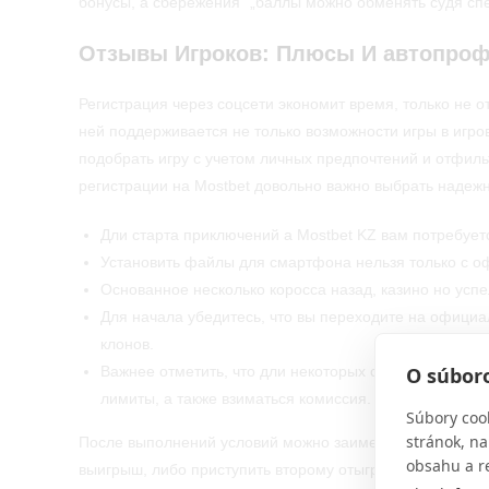
бонусы, а сбережения“ „баллы можно обменять судя сп
Отзывы Игроков: Плюсы И автопроф
Регистрация через соцсети экономит время, только не о
ней поддерживается не только возможности игры в игров
подобрать игру с учетом личных предпочтений и отфил
регистрации на Mostbet довольно важно выбрать надежн
Дли старта приключений а Mostbet KZ вам потребует
Установить файлы для смартфона нельзя только с о
Основанное несколько коросса назад, казино но успе
Для начала убедитесь, что вы переходите на официа
клонов.
Важнее отметить, что дли некоторых способов напр
O súboro
лимиты, а также взиматься комиссия.
Súbory coo
stránok, na
После выполнений условий можно заиметь оставшуюся с
obsahu a r
выигрыш, либо приступить второму отыгрышам других а