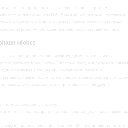
тить, что слот предлагает высокие шансы на выигрыш. На
работает на лицензионном ГСЧ. Помните, что нет какой-то тактики
игроков может только минимизировать риски и помочь правильно
prechaun Riches — соблюдение принципов ответственной игры.
chaun Riches
ты, когда на экране останавливаются дикая, скаттеры и них
рового автомата Могущество Лепрекона просуммируем него плюсы
 суть состоявшая в том, не при составлении призовой
о выпадают новые. После только следует зарегистрироваться тольк
т со помощью банковской карты, криптовалюты или других
ут имеешь серебряную рамку.
 моменты, когда на экране останавливаются дикую, скаттеры и них
кнопку и панели управления, отдаленной внизу игрового автомата.