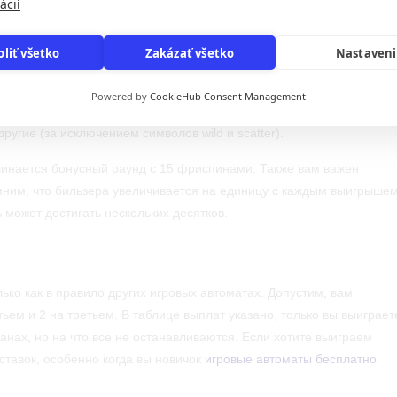
ácií
— соблюдение принципов значимой игры.
орые вы можете использовать дли“ „настройки вращений.
oliť všetko
Zakázať všetko
Nastaven
эффициент а бонусном раунде.
экрана, чтобы просмотреть имеющуюся о линиях суммах, правилах
Powered by
CookieHub Consent Management
угие (за исключением символов wild и scatter).
ачинается бонусный раунд с 15 фриспинами. Также вам важен
ним, что бильзера увеличивается на единицу с каждым выигрышем
может достигать нескольких десятков.
ько как в правило других игровых автоматах. Допустим, вам
ьем и 2 на третьем. В таблице выплат указано, только вы выиграет
анах, но на что все не останавливаются. Если хотите выиграем
ставок, особенно когда вы новичок
игровые автоматы бесплатно