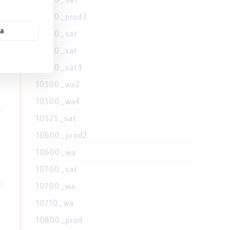
10400_prod3
ia
10400_sat
10500_sat
10500_sat3
10500_wa2
10500_wa4
.
10525_sat
10600_prod2
10600_wa
10700_sat
е
10700_wa
10710_wa
10800_prod