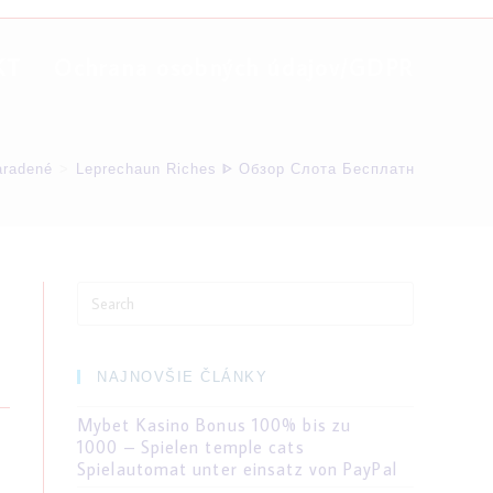
KT
Ochrana osobných údajov/GDPR
aradené
>
Leprechaun Riches ᐈ Обзор Слота Бесплатная Демо И
Search
for:
NAJNOVŠIE ČLÁNKY
Mybet Kasino Bonus 100% bis zu
1000 – Spielen temple cats
Spielautomat unter einsatz von PayPal