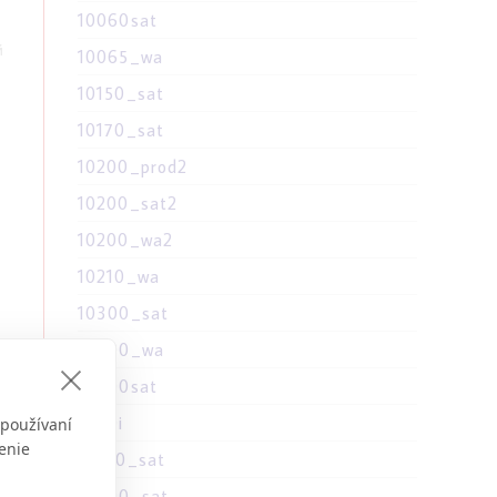
10060sat
й
10065_wa
10150_sat
10170_sat
10200_prod2
10200_sat2
10200_wa2
10210_wa
10300_sat
10300_wa
10300sat
1030i
 používaní
enie
10310_sat
10390_sat