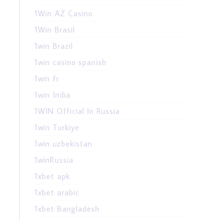
1Win AZ Casino
1Win Brasil
1win Brazil
1win casino spanish
1win fr
1win India
1WIN Official In Russia
1win Turkiye
1win uzbekistan
1winRussia
1xbet apk
1xbet arabic
1xbet Bangladesh