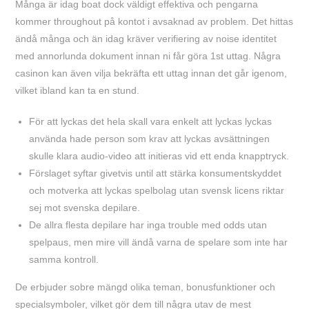
Många är idag boat dock väldigt effektiva och pengarna
kommer throughout på kontot i avsaknad av problem. Det hittas
ändå många och än idag kräver verifiering av noise identitet
med annorlunda dokument innan ni får göra 1st uttag. Några
casinon kan även vilja bekräfta ett uttag innan det går igenom,
vilket ibland kan ta en stund.
För att lyckas det hela skall vara enkelt att lyckas lyckas
använda hade person som krav att lyckas avsättningen
skulle klara audio-video att initieras vid ett enda knapptryck.
Förslaget syftar givetvis until att stärka konsumentskyddet
och motverka att lyckas spelbolag utan svensk licens riktar
sej mot svenska depilare.
De allra flesta depilare har inga trouble med odds utan
spelpaus, men mire vill ändå varna de spelare som inte har
samma kontroll.
De erbjuder sobre mängd olika teman, bonusfunktioner och
specialsymboler, vilket gör dem till några utav de mest