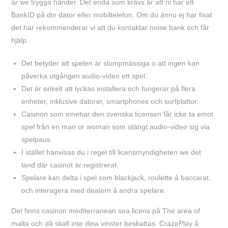
är we trygga händer. Det enda som krävs är att ni har ett
BankID på din dator eller mobiltelefon. Om du ännu ej har fixat
det här rekommenderar vi att du kontaktar noise bank och får
hjälp.
Det betyder att spelen är slumpmässiga o att ingen kan
påverka utgången audio-video ett spel.
Det är enkelt att lyckas installera och fungerar på flera
enheter, inklusive datorer, smartphones och surfplattor.
Casinon som innehar den svenska licensen får icke ta emot
spel från en man or woman som stängt audio-video sig via
spelpaus.
I stället hänvisas du i regel till licensmyndigheten we det
land där casinot är registrerat.
Spelare kan delta i spel som blackjack, roulette å baccarat,
och interagera med dealern å andra spelare.
Det finns casinon mediterranean sea licens på The area of
malta och då skall inte dina vinster beskattas. CrazePlay å