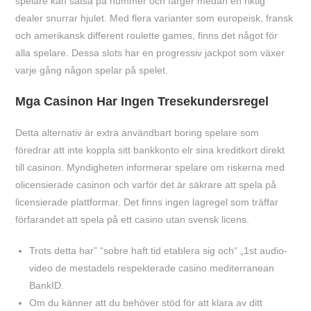
spelare kan satsa på nummer och färger medan en riktig
dealer snurrar hjulet. Med flera varianter som europeisk, fransk
och amerikansk different roulette games, finns det något för
alla spelare. Dessa slots har en progressiv jackpot som växer
varje gång någon spelar på spelet.
Mga Casinon Har Ingen Tresekundersregel
Detta alternativ är extra användbart boring spelare som
föredrar att inte koppla sitt bankkonto elr sina kreditkort direkt
till casinon. Myndigheten informerar spelare om riskerna med
olicensierade casinon och varför det är säkrare att spela på
licensierade plattformar. Det finns ingen lagregel som träffar
förfarandet att spela på ett casino utan svensk licens.
Trots detta har” “sobre haft tid etablera sig och“ „1st audio-
video de mestadels respekterade casino mediterranean
BankID.
Om du känner att du behöver stöd för att klara av ditt