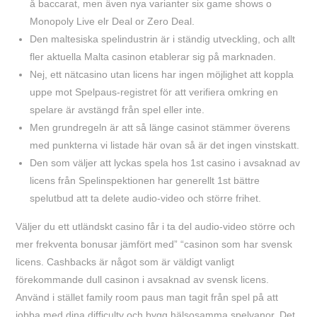
å baccarat, men även nya varianter six game shows o
Monopoly Live elr Deal or Zero Deal.
Den maltesiska spelindustrin är i ständig utveckling, och allt
fler aktuella Malta casinon etablerar sig på marknaden.
Nej, ett nätcasino utan licens har ingen möjlighet att koppla
uppe mot Spelpaus-registret för att verifiera omkring en
spelare är avstängd från spel eller inte.
Men grundregeln är att så länge casinot stämmer överens
med punkterna vi listade här ovan så är det ingen vinstskatt.
Den som väljer att lyckas spela hos 1st casino i avsaknad av
licens från Spelinspektionen har generellt 1st bättre
spelutbud att ta delete audio-video och större frihet.
Väljer du ett utländskt casino får i ta del audio-video större och
mer frekventa bonusar jämfört med” “casinon som har svensk
licens. Cashbacks är något som är väldigt vanligt
förekommande dull casinon i avsaknad av svensk licens.
Använd i stället family room paus man tagit från spel på att
jobba med dina difficulty och bygg hälsosamma spelvanor. Det