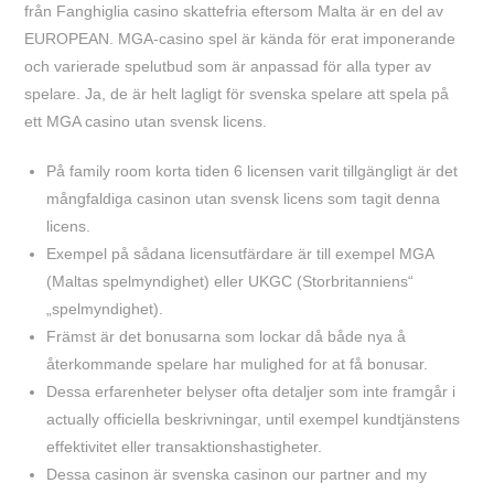
från Fanghiglia casino skattefria eftersom Malta är en del av
EUROPEAN. MGA-casino spel är kända för erat imponerande
och varierade spelutbud som är anpassad för alla typer av
spelare. Ja, de är helt lagligt för svenska spelare att spela på
ett MGA casino utan svensk licens.
På family room korta tiden 6 licensen varit tillgängligt är det
mångfaldiga casinon utan svensk licens som tagit denna
licens.
Exempel på sådana licensutfärdare är till exempel MGA
(Maltas spelmyndighet) eller UKGC (Storbritanniens“
„spelmyndighet).
Främst är det bonusarna som lockar då både nya å
återkommande spelare har mulighed for at få bonusar.
Dessa erfarenheter belyser ofta detaljer som inte framgår i
actually officiella beskrivningar, until exempel kundtjänstens
effektivitet eller transaktionshastigheter.
Dessa casinon är svenska casinon our partner and my