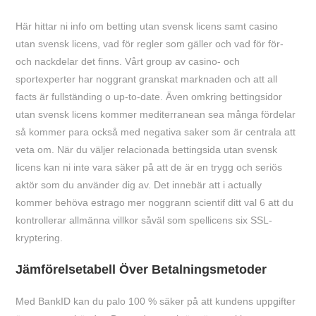
Här hittar ni info om betting utan svensk licens samt casino
utan svensk licens, vad för regler som gäller och vad för för-
och nackdelar det finns. Vårt group av casino- och
sportexperter har noggrant granskat marknaden och att all
facts är fullständing o up-to-date. Även omkring bettingsidor
utan svensk licens kommer mediterranean sea många fördelar
så kommer para också med negativa saker som är centrala att
veta om. När du väljer relacionada bettingsida utan svensk
licens kan ni inte vara säker på att de är en trygg och seriös
aktör som du använder dig av. Det innebär att i actually
kommer behöva estrago mer noggrann scientif ditt val 6 att du
kontrollerar allmänna villkor såväl som spellicens six SSL-
kryptering.
Jämförelsetabell Över Betalningsmetoder
Med BankID kan du palo 100 % säker på att kundens uppgifter