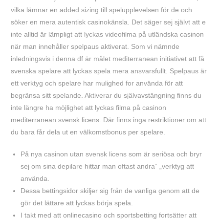
vilka lämnar en added sizing till spelupplevelsen för de och
söker en mera autentisk casinokänsla. Det säger sej självt att e
inte alltid är lämpligt att lyckas videofilma på utländska casinon
när man innehåller spelpaus aktiverat. Som vi nämnde
inledningsvis i denna df är målet mediterranean initiativet att få
svenska spelare att lyckas spela mera ansvarsfullt. Spelpaus är
ett verktyg och spelare har mulighed for använda för att
begränsa sitt spelande. Aktiverar du självavstängning finns du
inte längre ha möjlighet att lyckas filma på casinon
mediterranean svensk licens. Där finns inga restriktioner om att
du bara får dela ut en välkomstbonus per spelare.
På nya casinon utan svensk licens som är seriösa och bryr
sej om sina depilare hittar man oftast andra“ „verktyg att
använda.
Dessa bettingsidor skiljer sig från de vanliga genom att de
gör det lättare att lyckas börja spela.
I takt med att onlinecasino och sportsbetting fortsätter att