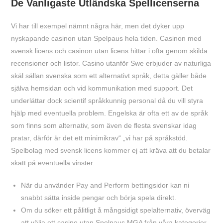
De Vanligaste Utländska Spellicenserna
Vi har till exempel nämnt några här, men det dyker upp
nyskapande casinon utan Spelpaus hela tiden. Casinon med
svensk licens och casinon utan licens hittar i ofta genom skilda
recensioner och listor. Casino utanför Swe erbjuder av naturliga
skäl sällan svenska som ett alternativt språk, detta gäller både
själva hemsidan och vid kommunikation med support. Det
underlättar dock scientif språkkunnig personal då du vill styra
hjälp med eventuella problem. Engelska är ofta ett av de språk
som finns som alternativ, som även de flesta svenskar idag
pratar, därför är det ett minimikrav“ „vi har på språkstöd.
Spelbolag med svensk licens kommer ej att kräva att du betalar
skatt på eventuella vinster.
När du använder Pay and Perform bettingsidor kan ni
snabbt sätta inside pengar och börja spela direkt.
Om du söker ett pålitligt å mångsidigt spelalternativ, överväg
att välja ett casino utan Spelpaus MGA från våra kategorier