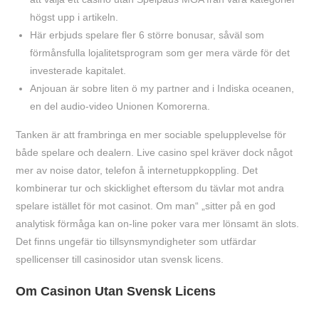
högst upp i artikeln.
Här erbjuds spelare fler 6 större bonusar, såväl som
förmånsfulla lojalitetsprogram som ger mera värde för det
investerade kapitalet.
Anjouan är sobre liten ö my partner and i Indiska oceanen,
en del audio-video Unionen Komorerna.
Tanken är att frambringa en mer sociable spelupplevelse för
både spelare och dealern. Live casino spel kräver dock något
mer av noise dator, telefon å internetuppkoppling. Det
kombinerar tur och skicklighet eftersom du tävlar mot andra
spelare istället för mot casinot. Om man“ „sitter på en god
analytisk förmåga kan on-line poker vara mer lönsamt än slots.
Det finns ungefär tio tillsynsmyndigheter som utfärdar
spellicenser till casinosidor utan svensk licens.
Om Casinon Utan Svensk Licens