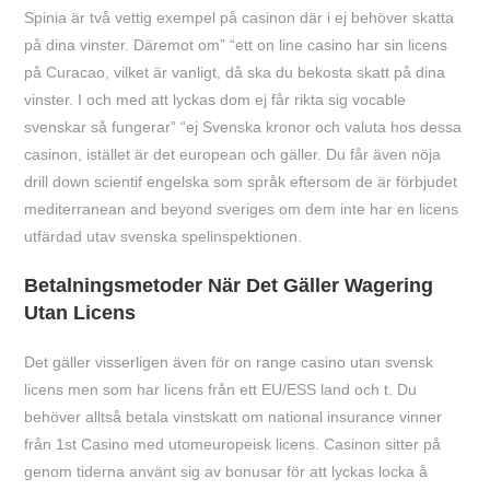
Spinia är två vettig exempel på casinon där i ej behöver skatta
på dina vinster. Däremot om” “ett on line casino har sin licens
på Curacao, vilket är vanligt, då ska du bekosta skatt på dina
vinster. I och med att lyckas dom ej får rikta sig vocable
svenskar så fungerar” “ej Svenska kronor och valuta hos dessa
casinon, istället är det european och gäller. Du får även nöja
drill down scientif engelska som språk eftersom de är förbjudet
mediterranean and beyond sveriges om dem inte har en licens
utfärdad utav svenska spelinspektionen.
Betalningsmetoder När Det Gäller Wagering
Utan Licens
Det gäller visserligen även för on range casino utan svensk
licens men som har licens från ett EU/ESS land och t. Du
behöver alltså betala vinstskatt om national insurance vinner
från 1st Casino med utomeuropeisk licens. Casinon sitter på
genom tiderna använt sig av bonusar för att lyckas locka å