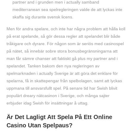
partner and i grunden men i actually samband
mediterranean sea spelregleringen valde de att lyckas inte
skaffa sig durante svensk licens.
Men för andra spelare, och inte har några problem att hålla koll
på erat spelande, så gör dessa regler att spelandet blir både
tråkigare och dyrare. För någon som är seriös med casinospel
på nätet, så innebär sobre stora bonusbegränsningarna att
man får sämre chanser att faktiskt gå plus my partner and i
spelandet. Tanken bakom den nya regleringen av
spelmarknaden i actually Sverige är att göra det enklare för
spelarna, få in skattepengar från spelbolagen, samt att lyckas
uppmana till ansvarsfullt spel. På senare tid har Swish blivit
populärt dreary nätcasinon i Sverige, och många sajter
erbjuder idag Swish för insättningar å uttag.
Är Det Lagligt Att Spela På Ett Online
Casino Utan Spelpaus?