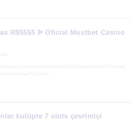
s R$5555 ᐉ Oficial Mostbet Casino
ents
tentCódigo Promocional MostbetSala Para Pôquer MostbetÉ Possível
 Apostas Mostbet? O Que É…
lar kulüpte 7 slots çevrimiçi