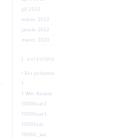
júl 2022
marec 2022
január 2022
marec 2020
KATEGÓRIE
! Без рубрики
1
1 Win Aviator
10000sat2
10000sat5
10005sat
10060_wa