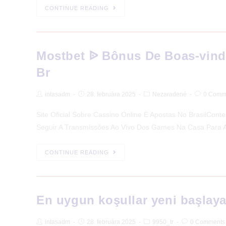
Mostbet
CONTINUE READING
ᐉ
Bônus
De
Mostbet ᐉ Bônus De Boas-vinda
Boas-
vindas
Br
R$5555
ᐉ
Post
Post
Post
Post
intasadm
28. februára 2025
Nezaradené
0 Comm
Author:
published:
Category:
Comments:
Oficial
Site Oficial Sobre Cassino Online E Apostas No BrasilCon
Mostbet
Seguir A Transmissões Ao Vivo Dos Games Na Casa Para
Casino
Br
Mostbet
CONTINUE READING
ᐉ
Bônus
De
En uygun koşullar yeni başlayan
Boas-
vindas
Post
Post
Post
Post
intasadm
28. februára 2025
9950_tr
0 Comments
R$5555