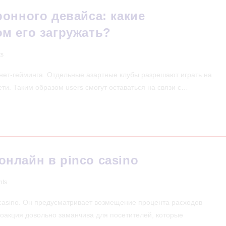
ронного девайса: какие
м его загружать?
ts
рнет-гейминга. Отдельные азартные клубы разрешают играть на
ети. Таким образом users смогут оставаться на связи с…
нлайн в pinco casino
nts
o casino. Он предусматривает возмещение процента расходов
моакция довольно заманчива для посетителей, которые