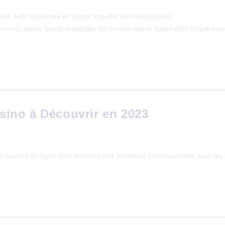
ler değil sağlamak en uygun koşullar yeni başlayanlar
imiçi slotlar büyük meblağlar,bir öncelik olarak kabul edilir büyük sayı
sino à Découvrir en 2023
s casinos en ligne sont devenus une tendance incontournable pour les