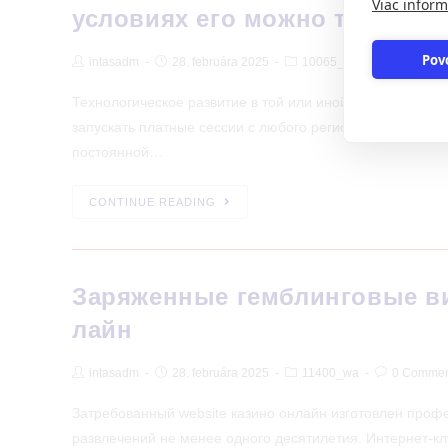
Viac inform
игры
условиях его можно тестиро
на
Pov
реальные
Post
Post
Post
Post
intasadm
28. februára 2025
10065_wa
0 Comme
Author:
published:
Category:
Comments:
деньги
Технологическое развитие в той или иной степени заде
online
запускать платные сессии с любого региона, где присутс
постоянной…
Адаптивное
CONTINUE READING
cazino
для
телефона:
Заряженные гемблинговые вид
какая
это
лайн
площадка
и
Post
Post
Post
Post
intasadm
28. februára 2025
11400_wa
0 Commen
Author:
published:
Category:
Comments:
на
Затребованный website казино онлайн изготовлен проф
каких
развлечений не менее одного десятилетия. Интернет-кл
условиях