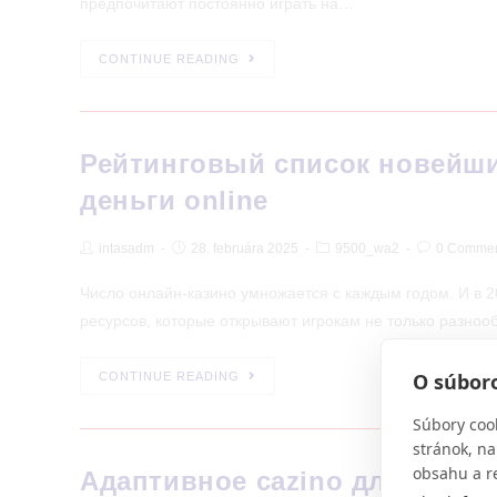
предпочитают постоянно играть на…
его
загружать?
Популярные
CONTINUE READING
акции
и
бонусы
Рейтинговый список новейши
онлайн
в
деньги online
pinco
casino
Post
Post
Post
Post
intasadm
28. februára 2025
9500_wa2
0 Comme
Author:
published:
Category:
Comments:
Число онлайн-казино умножается с каждым годом. И в 
ресурсов, которые открывают игрокам не только разноо
Рейтинговый
O súboro
CONTINUE READING
список
Súbory coo
новейших
stránok, na
казино
obsahu a r
Адаптивное cazino для телефо
для