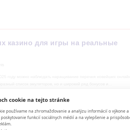
х казино для игры на реальные
nts
2025 году можно наблюдать наращивание перечня новейших онлай
бразный список эмуляторов, но и широкий ряд бонусов и…
ch cookie na tejto stránke
kie používame na zhromažďovanie a analýzu informácií o výkone a
 poskytovanie funkcií sociálnych médií a na vylepšenie a prispôsob
eklám.
на: какая это площадка и на каких