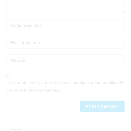
Enter
your
name
Enter
or
your
username
email
Enter
your
website
URL
Uložiť moje meno, e-mail a webovú stránku v tomto prehliadači
(optional)
pre moje budúce komentáre.
Search