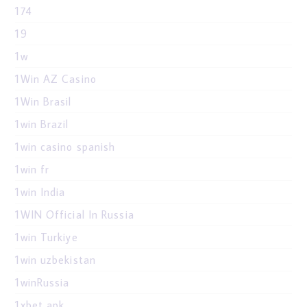
174
19
1w
1Win AZ Casino
1Win Brasil
1win Brazil
1win casino spanish
1win fr
1win India
1WIN Official In Russia
1win Turkiye
1win uzbekistan
1winRussia
1xbet apk