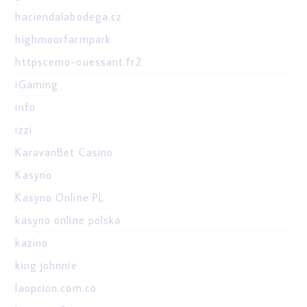
haciendalabodega.cz
highmoorfarmpark
httpscemo-ouessant.fr2
iGaming
info
izzi
KaravanBet Casino
Kasyno
Kasyno Online PL
kasyno online polska
kazino
king johnnie
laopcion.com.co