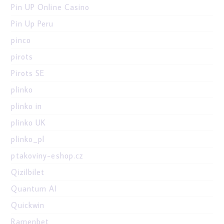
Pin UP Online Casino
Pin Up Peru
pinco
pirots
Pirots SE
plinko
plinko in
plinko UK
plinko_pl
ptakoviny-eshop.cz
Qizilbilet
Quantum AI
Quickwin
Ramenbet