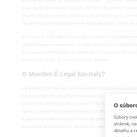
levantamentos de forma segura e rápida. É possível reali
casa. Basta determinar a opção „Ao Vivo“ localizada not a
disponíveis para a new realização de apostas nessa modal
plataformas para apostas online maraudage de decidir util
Em resumo, a Mostbet é uma opção confiável e holistica pa
casa de apostas esportivas. O main destaque da casa de ap
Seu sistema disponibiliza a realização de apostas nos pri
torneios ao redor da terra com odds atrativos.
O Mostbet É Legal Em Italy?
Para mais informações sobre qualquer característica envolv
para smartphone está disponível tanto para aparelhos Andr
gratuito, e afin de isso basta visitar o site formal usando o n
O súboro
apostas, invertir sua conta obtendo um depósito, sacando
Súbory coo
jogadores brasileiros podem fazer apostas across the inte
stránok, na
autorizada a proporcionar serviços de cassino e apostas e
obsahu a r