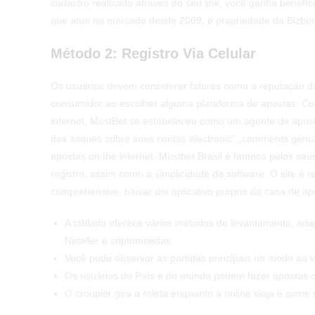
cadastro realizado através do seu link, você ganha benefí
que atua no mercado desde 2009, é propriedade da Bizbon 
Método 2: Registro Via Celular
Os usuários devem considerar fatores como a reputação d
consumidor ao escolher alguma plataforma de apostas. Co
internet, MostBet se estabeleceu como um agente de aposta
dos saques sobre suas contas electronic“ „comments genu
apostas on the internet. Mostbet Brasil é famoso pelos se
registro, assim como a simplicidade da software. O site é 
comprehensive, baixar um aplicativo próprio da casa de ap
A tablado oferece vários métodos de levantamento, ada
Neteller e criptomoedas.
Você pode observar as partidas principais no modo ao vi
Os usuários do País e do mundo podem fazer apostas 
O croupier gira a roleta enquanto a online viaja é some 