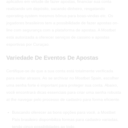
aplicativo em virtude de fazer apostas, financiar sua conta
realizando um depósito, sacando dinheiro, resgatando
operating-system mesmos bônus para boas-vindas etc. Os
jogadores brasileiros tem a possibilidade de fazer apostas on-
line com segurança com a plataforma de apostas. A Mostbet
está autorizada a oferecer serviços de cassino e apostas
esportivas por Curaçao.
Variedade De Eventos De Apostas
Certifique-se de que a sua conta está totalmente verificada
para evitar atrasos. Ao se archivar no Mostbet Spain, escolher
uma senha forte é important para proteger sua conta. Abaixo,
você encontrará dicas essenciais para criar uma senha robusta
at the navegar pelo processo de cadastro para forma eficiente.
Buscando oferecer as bons opções para você, a Mostbet
País brasileiro disponibiliza formas para cadastro variadas,
tendo cinco possibilidades ao todo.