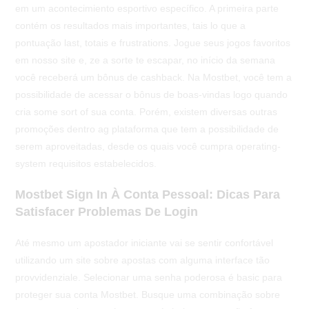
em um acontecimiento esportivo específico. A primeira parte
contém os resultados mais importantes, tais lo que a
pontuação last, totais e frustrations. Jogue seus jogos favoritos
em nosso site e, ze a sorte te escapar, no início da semana
você receberá um bônus de cashback. Na Mostbet, você tem a
possibilidade de acessar o bônus de boas-vindas logo quando
cria some sort of sua conta. Porém, existem diversas outras
promoções dentro ag plataforma que tem a possibilidade de
serem aproveitadas, desde os quais você cumpra operating-
system requisitos estabelecidos.
Mostbet Sign In À Conta Pessoal: Dicas Para
Satisfacer Problemas De Login
Até mesmo um apostador iniciante vai se sentir confortável
utilizando um site sobre apostas com alguma interface tão
provvidenziale. Selecionar uma senha poderosa é basic para
proteger sua conta Mostbet. Busque uma combinação sobre