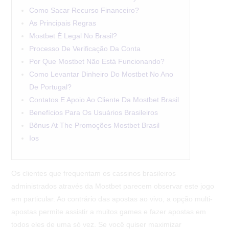
Como Sacar Recurso Financeiro?
As Principais Regras
Mostbet É Legal No Brasil?
Processo De Verificação Da Conta
Por Que Mostbet Não Está Funcionando?
Como Levantar Dinheiro Do Mostbet No Ano
De Portugal?
Contatos E Apoio Ao Cliente Da Mostbet Brasil
Benefícios Para Os Usuários Brasileiros
Bônus At The Promoções Mostbet Brasil
Ios
Os clientes que frequentam os cassinos brasileiros
administrados através da Mostbet parecem observar este jogo
em particular. Ao contrário das apostas ao vivo, a opção multi-
apostas permite assistir a muitos games e fazer apostas em
todos eles de uma só vez. Se você quiser maximizar