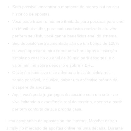
Será possível encontrar o montante de money out no seu
histórico de apostas.
Você pode trazer o número ilimitado para pessoas para enel
do Mostbet at the, para cada cadastro realizado através
perform seu link, você ganha benefícios enel do sistema.
Seu depósito será aumentado afin de um bônus de 125%
se você apostar dentro sobre uma hora após a inscrição
simply no cassino ou enel de 30 min para esportes, e o
valor mínimo sobre depósito é sobre 7 BRL.
O site é responsivo e ze adequa a telas de celulares –
sendo possível, inclusive, baixar um aplicativo próprio da
incapere de apostas.
Aqui, você pode jogar jogos de cassino com um seller ao
vivo imitando a experiência real do cassino, apenas a partir
perform conforto de sua própria casa.
Uma companhia de apostas on the internet, Mostbet entrou
simply no mercado de apostas online há uma década. Durante