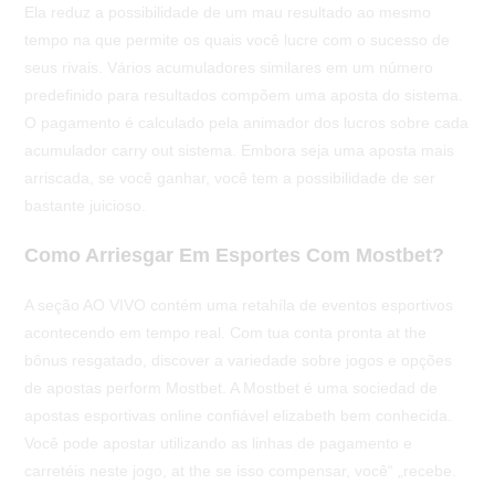
Ela reduz a possibilidade de um mau resultado ao mesmo
tempo na que permite os quais você lucre com o sucesso de
seus rivais. Vários acumuladores similares em um número
predefinido para resultados compõem uma aposta do sistema.
O pagamento é calculado pela animador dos lucros sobre cada
acumulador carry out sistema. Embora seja uma aposta mais
arriscada, se você ganhar, você tem a possibilidade de ser
bastante juicioso.
Como Arriesgar Em Esportes Com Mostbet?
A seção AO VIVO contém uma retahíla de eventos esportivos
acontecendo em tempo real. Com tua conta pronta at the
bônus resgatado, discover a variedade sobre jogos e opções
de apostas perform Mostbet. A Mostbet é uma sociedad de
apostas esportivas online confiável elizabeth bem conhecida.
Você pode apostar utilizando as linhas de pagamento e
carretéis neste jogo, at the se isso compensar, você“ „recebe.