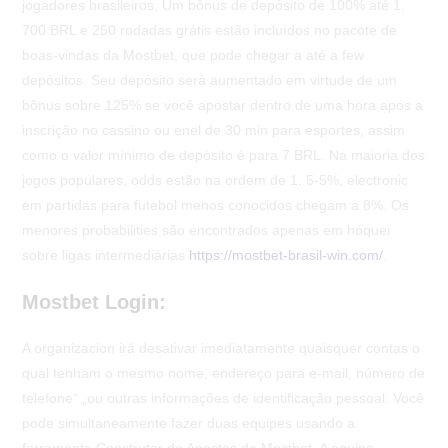
jogadores brasileiros. Um bônus de depósito de 100% até 1.
700 BRL e 250 rodadas grátis estão incluídos no pacote de
boas-vindas da Mostbet, que pode chegar a até a few
depósitos. Seu depósito será aumentado em virtude de um
bônus sobre 125% se você apostar dentro de uma hora após a
inscrição no cassino ou enel de 30 min para esportes, assim
como o valor mínimo de depósito é para 7 BRL. Na maioria dos
jogos populares, odds estão na ordem de 1. 5-5%, electronic
em partidas para futebol menos conocidos chegam a 8%. Os
menores probabilities são encontrados apenas em hóquei
sobre ligas intermediárias
https://mostbet-brasil-win.com/
.
Mostbet Login:
A organizacion irá desativar imediatamente quaisquer contas o
qual tenham o mesmo nome, endereço para e-mail, número de
telefone“ „ou outras informações de identificação pessoal. Você
pode simultaneamente fazer duas equipes usando a