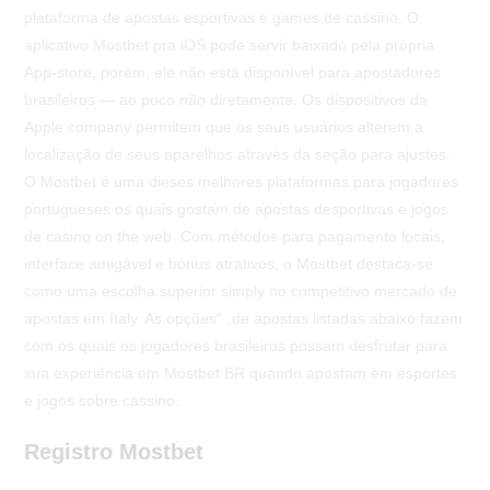
plataforma de apostas esportivas e games de cassino. O
aplicativo Mostbet pra iOS pode servir baixado pela própria
App-store, porém, ele não está disponível para apostadores
brasileiros — ao poco não diretamente. Os dispositivos da
Apple company permitem que os seus usuários alterem a
localização de seus aparelhos através da seção para ajustes.
O Mostbet é uma dieses melhores plataformas para jogadores
portugueses os quais gostam de apostas desportivas e jogos
de casino on the web. Com métodos para pagamento locais,
interface amigável e bónus atrativos, o Mostbet destaca-se
como uma escolha superior simply no competitivo mercado de
apostas em Italy. As opções“ „de apostas listadas abaixo fazem
com os quais os jogadores brasileiros possam desfrutar para
sua experiência em Mostbet BR quando apostam em esportes
e jogos sobre cassino.
Registro Mostbet