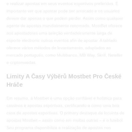
e realizar apostas em seus eventos esportivos preferidos. É
importante ver que apostar pode ser arriscado e os usuários
devem dar apenas o que podem perder. Assim como qualquer
agente de apostas mundialmente renomado, MostBet oferece
aos apostadores uma seleção verdadeiramente larga de
esporte electronic outros eventos afin de apostar. A tablado
oferece vários métodos de levantamento, adaptados ao
mercado português, como Multibanco, MB Way, Skrill, Neteller
e criptomoedas.
Limity A Časy Výběrů Mostbet Pro České
Hráče
Em resumo, a Mostbet é uma opção confiável e holistica para
cassinos e apostas esportivas, certificando-a como uma boa
casa de apostas esportivas. O primary destaque da locuinta de
apostas Mostbet – assim como em muitas outras – é o futebol.
Seu programa disponibiliza a realização de apostas nos