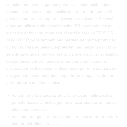
completamente seus ganhos potenciais, esta opção sobre
apostas é uma excelente substituição, a partir de que você
preveja com precisão operating system resultados. Se você
optar por utilizar o site móvel Mostbet BR no ano de vez do
aplicativo Android ou some sort of versão para LAPTOP OR
COMPUTER, você também não perderá nenhuma promoção
ou bônus. Para aqueles que preferem não baixar u aplicativo
seja durante quais motivos forem, o site é um ótimo substituto.
A experiência perform usuário é por completo focada no
dispositivo móvel, e o site foi desenhado por uma squadra de
designers bem competentes, o que torna a jogabilidade por
parte perform usuário simples.
Ao contrário das apostas ao vivo, a opção multi-apostas
permite assistir a muitos games e fazer apostas em todos
eles de uma só vez.
Você poderá apostar em diversos torneios ao redor da terra
com probabilities atrativos.