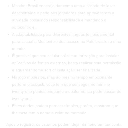
Mostbet Brasil encoraja dar como uma atividade de lazer
descontraída e pede aos jogadores para aproveitarem a
atividade possuindo responsabilidade e mantendo o
autocontrole.
A adaptabilidade para diferentes línguas foi fundamental
para la cual a Mostbet ze destacasse no País brasileiro e no
mundo.
É possível que seu celular solicite autorização para instalar
aplicativos de fontes externas, basta realizar esta permissão
e aguardar some sort of instalação ser finalizada.
No jogo modestos, mas ao mesmo tempo emocionante
perform blackjack, você tem que conseguir no mínimo
twenty-one pontos enquanto u dealer nunca pode passar de
twenty one.
Estes dados podem parecer simples, porém, mostram que
the casa tem o nome a zelar no mercado.
Após o registro, os usuários podem dejar dinheiro em tua conta