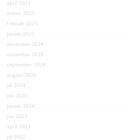
apríl 2025
marec 2025
február 2025
január 2025
december 2024
november 2024
september 2024
august 2024
júl 2024
jún 2024
január 2024
jún 2023
apríl 2023
júl 2022