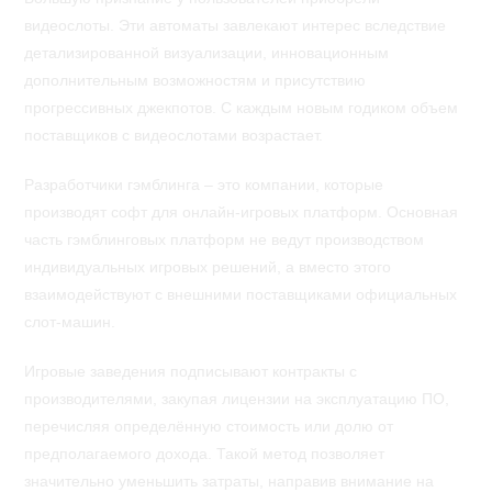
видеослоты. Эти автоматы завлекают интерес вследствие
детализированной визуализации, инновационным
дополнительным возможностям и присутствию
прогрессивных джекпотов. С каждым новым годиком объем
поставщиков с видеослотами возрастает.
Разработчики гэмблинга – это компании, которые
производят софт для онлайн-игровых платформ. Основная
часть гэмблинговых платформ не ведут производством
индивидуальных игровых решений, а вместо этого
взаимодействуют с внешними поставщиками официальных
слот-машин.
Игровые заведения подписывают контракты с
производителями, закупая лицензии на эксплуатацию ПО,
перечисляя определённую стоимость или долю от
предполагаемого дохода. Такой метод позволяет
значительно уменьшить затраты, направив внимание на