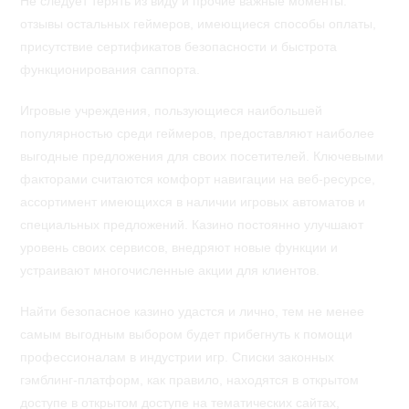
Не следует терять из виду и прочие важные моменты:
отзывы остальных геймеров, имеющиеся способы оплаты,
присутствие сертификатов безопасности и быстрота
функционирования саппорта.
Игровые учреждения, пользующиеся наибольшей
популярностью среди геймеров, предоставляют наиболее
выгодные предложения для своих посетителей. Ключевыми
факторами считаются комфорт навигации на веб-ресурсе,
ассортимент имеющихся в наличии игровых автоматов и
специальных предложений. Казино постоянно улучшают
уровень своих сервисов, внедряют новые функции и
устраивают многочисленные акции для клиентов.
Найти безопасное казино удастся и лично, тем не менее
самым выгодным выбором будет прибегнуть к помощи
профессионалам в индустрии игр. Списки законных
гэмблинг-платформ, как правило, находятся в открытом
доступе в открытом доступе на тематических сайтах,