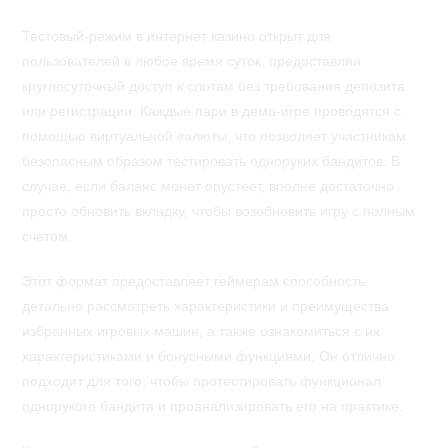
Тестовый-режим в интернет казино открыт для
пользователей в любое время суток, предоставляя
круглосуточный доступ к слотам без требования депозита
или регистрации. Каждые пари в демо-игре проводятся с
помощью виртуальной валюты, что позволяет участникам
безопасным образом тестировать одноруких бандитов. В
случае, если баланс монет опустеет, вполне достаточно
просто обновить вкладку, чтобы возобновить игру с полным
счетом.
Этот формат предоставляет геймерам способность
детально рассмотреть характеристики и преимущества
избранных игровых машин, а также ознакомиться с их
характеристиками и бонусными функциями. Он отлично
подходит для того, чтобы протестировать функционал
однорукого бандита и проанализировать его на практике.