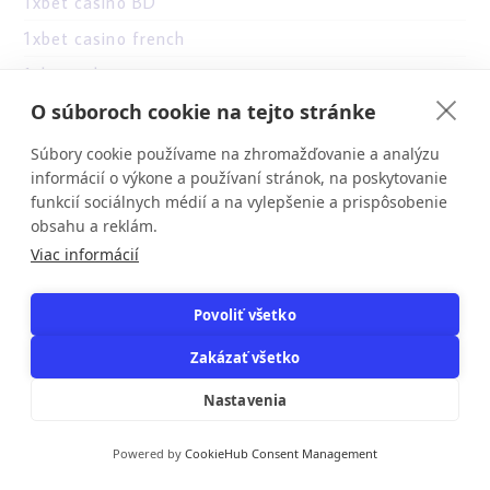
1xbet casino BD
1xbet casino french
1xbet india
O súboroch cookie na tejto stránke
1xbet Korea
1xbet KR
Súbory cookie používame na zhromažďovanie a analýzu
informácií o výkone a používaní stránok, na poskytovanie
1xbet malaysia
funkcií sociálnych médií a na vylepšenie a prispôsobenie
1xbet Morocco
obsahu a reklám.
1xbet pt
Viac informácií
1xbet RU
Povoliť všetko
1xbet russia
Zakázať všetko
1xbet Russian
1xbet russian1
Nastavenia
2
Powered by
CookieHub Consent Management
2060