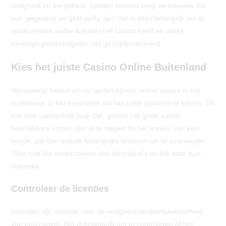
veiligheid en eerlijkheid. Spelers kunnen erop vertrouwen dat
hun gegevens en geld veilig zijn. Het is altijd belangrijk om te
onderzoeken welke licenties het casino heeft en welke
beveiligingsmaatregelen zijn geïmplementeerd.
Kies het juiste Casino Online Buitenland
Wanneer je besluit om te spelen bij een online casino in het
buitenland, is het essentieel om het juiste platform te kiezen. Dit
kan een uitdagende taak zijn, gezien het grote aantal
beschikbare opties. Om je te helpen bij het maken van een
keuze, zijn hier enkele belangrijke factoren om te overwegen.
Start met het onderzoeken van de casino’s en kijk naar hun
reputatie.
Controleer de licenties
Licenties zijn cruciaal voor de veiligheid en betrouwbaarheid
van een casino. Het is belangrijk om te controleren of het