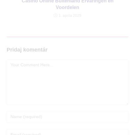
Casino Online Buitenland Ervaringen en
Voordelen
1. apríla 2025
Pridaj komentár
Comment
Enter
your
name
Enter