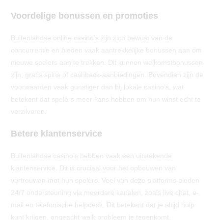
Voordelige bonussen en promoties
Buitenlandse online casino’s zijn zich bewust van de
concurrentie en bieden vaak aantrekkelijke bonussen aan om
nieuwe spelers aan te trekken. Dit kunnen welkomstbonussen
zijn, gratis spins of cashback-aanbiedingen. Bovendien zijn de
voorwaarden vaak gunstiger dan bij lokale casino’s, wat
betekent dat spelers meer kans hebben om hun winst echt te
verzilveren.
Betere klantenservice
Buitenlandse casino’s hebben vaak een uitstekende
klantenservice. Dit is cruciaal voor het opbouwen van
vertrouwen met hun spelers. Veel van deze platforms bieden
24/7 ondersteuning via meerdere kanalen, zoals live chat, e-
mail en telefonische helpdesk. Dit betekent dat je altijd hulp
kunt krijgen, ongeacht welk probleem je tegenkomt.