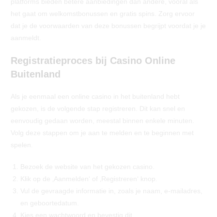
platforms bieden betere aanbiedingen dan andere, vooral als
het gaat om welkomstbonussen en gratis spins. Zorg ervoor
dat je de voorwaarden van deze bonussen begrijpt voordat je je
aanmeldt.
Registratieproces bij Casino Online
Buitenland
Als je eenmaal een online casino in het buitenland hebt
gekozen, is de volgende stap registreren. Dit kan snel en
eenvoudig gedaan worden, meestal binnen enkele minuten.
Volg deze stappen om je aan te melden en te beginnen met
spelen.
Bezoek de website van het gekozen casino.
Klik op de ‚Aanmelden‘ of ‚Registreren‘ knop.
Vul de gevraagde informatie in, zoals je naam, e-mailadres,
en geboortedatum.
Kies een wachtwoord en bevestig dit.