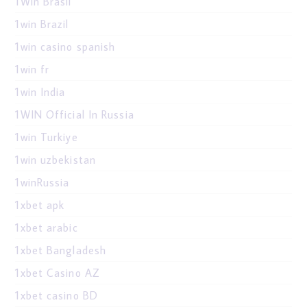
1Win Brasil
1win Brazil
1win casino spanish
1win fr
1win India
1WIN Official In Russia
1win Turkiye
1win uzbekistan
1winRussia
1xbet apk
1xbet arabic
1xbet Bangladesh
1xbet Casino AZ
1xbet casino BD