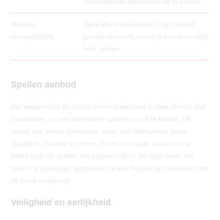
meeslepende speelervaring te bieden.
Mobiele
Bijna alle online casino’s zijn mobiel
compatibiliteit
geoptimaliseerd, zodat je overal en altijd
kunt spelen.
Spellen aanbod
Het spelaanbod bij casino online buitenland is vaak divers, met
honderden, zo niet duizenden spellen om uit te kiezen. Dit
omvat niet alleen gokkasten, maar ook tafelspellen zoals
blackjack, roulette en poker. Het is de moeite waard om te
kijken naar de spellen die populair zijn in de regio waar het
casino is gevestigd, aangezien dit kan helpen bij het kiezen van
de juiste omgeving.
Veiligheid en eerlijkheid