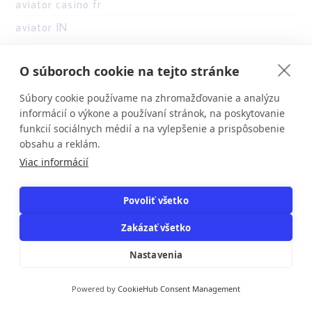
aviator casino fr
aviator IN
aviator ke
O súboroch cookie na tejto stránke
aviator mz
aviator ng
Súbory cookie používame na zhromažďovanie a analýzu
informácií o výkone a používaní stránok, na poskytovanie
b1bet BR
funkcií sociálnych médií a na vylepšenie a prispôsobenie
b1bet brazil
obsahu a reklám.
Viac informácií
Bankobet
Basaribet
Povoliť všetko
bbrbet colombia
Zakázať všetko
bbrbet mx
Nastavenia
betify
Betnacional app
Powered by
CookieHub Consent Management
Betnacional oficial