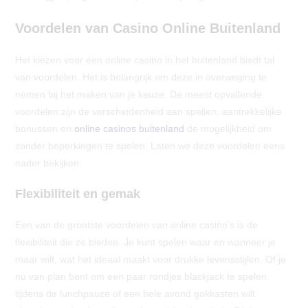
Voordelen van Casino Online Buitenland
Het kiezen voor een online casino in het buitenland biedt tal
van voordelen. Het is belangrijk om deze in overweging te
nemen bij het maken van je keuze. De meest opvallende
voordelen zijn de verscheidenheid aan spellen, aantrekkelijke
bonussen en
online casinos buitenland
de mogelijkheid om
zonder beperkingen te spelen. Laten we deze voordelen eens
nader bekijken.
Flexibiliteit en gemak
Een van de grootste voordelen van online casino’s is de
flexibiliteit die ze bieden. Je kunt spelen waar en wanneer je
maar wilt, wat het ideaal maakt voor drukke levensstijlen. Of je
nu van plan bent om een paar rondjes blackjack te spelen
tijdens de lunchpauze of een hele avond gokkasten wilt