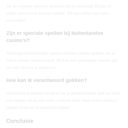
Ja, de meeste casino’s vereisen dat je minimaal 18 jaar of
ouder bent om te kunnen spelen. Dit kan echter per land
verschillen.
Zijn er speciale spellen bij buitenlandse
casino’s?
Sommige buitenlandse casino’s bieden unieke spellen die je
niet in lokale casino’s vindt. Dit kan een geweldige manier zijn
om iets nieuws te proberen.
Hoe kan ik verantwoord gokken?
Verantwoord gokken houdt in dat je jezelf limieten stelt en stopt
met spelen als je niet meer controle hebt. Veel online casino’s
bieden tools om je hierbij te helpen.
Conclusie