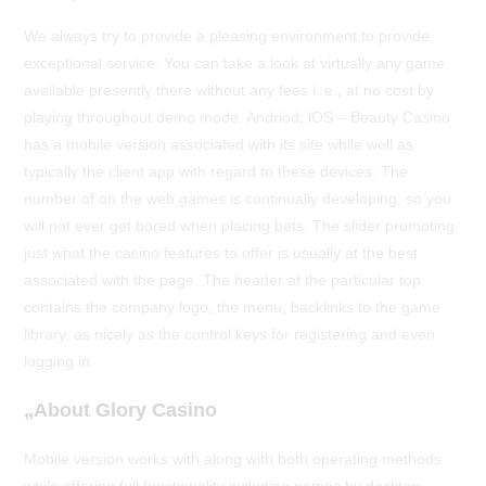
We always try to provide a pleasing environment to provide
exceptional service. You can take a look at virtually any game
available presently there without any fees i. e., at no cost by
playing throughout demo mode. Andriod; iOS – Beauty Casino
has a mobile version associated with its site while well as
typically the client app with regard to these devices. The
number of on the web games is continually developing, so you
will not ever get bored when placing bets. The slider promoting
just what the casino features to offer is usually at the best
associated with the page. The header at the particular top
contains the company logo, the menu, backlinks to the game
library, as nicely as the control keys for registering and even
logging in.
„About Glory Casino
Mobile version works with along with both operating methods