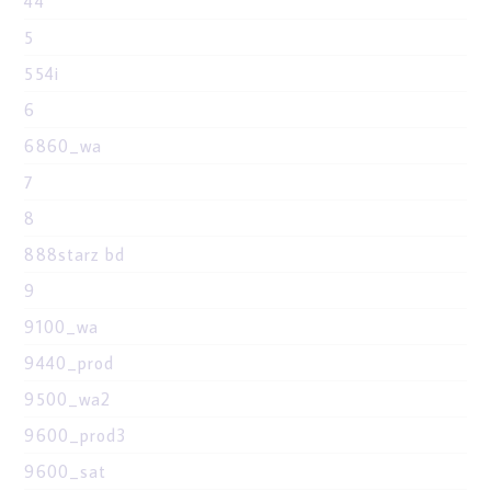
44
5
554i
6
6860_wa
7
8
888starz bd
9
9100_wa
9440_prod
9500_wa2
9600_prod3
9600_sat