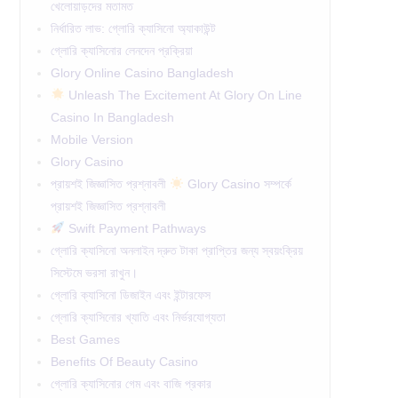
খেলোয়াড়দের মতামত
নির্ধারিত লাভ: গ্লোরি ক্যাসিনো অ্যাকাউন্ট
গ্লোরি ক্যাসিনোর লেনদেন প্রক্রিয়া
Glory Online Casino Bangladesh
Unleash The Excitement At Glory On Line
Casino In Bangladesh
Mobile Version
Glory Casino
প্রায়শই জিজ্ঞাসিত প্রশ্নাবলী
Glory Casino সম্পর্কে
প্রায়শই জিজ্ঞাসিত প্রশ্নাবলী
Swift Payment Pathways
গ্লোরি ক্যাসিনো অনলাইন দ্রুত টাকা প্রাপ্তির জন্য স্বয়ংক্রিয়
সিস্টেমে ভরসা রাখুন।
গ্লোরি ক্যাসিনো ডিজাইন এবং ইন্টারফেস
গ্লোরি ক্যাসিনোর খ্যাতি এবং নির্ভরযোগ্যতা
Best Games
Benefits Of Beauty Casino
গ্লোরি ক্যাসিনোর গেম এবং বাজি প্রকার