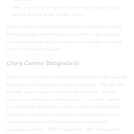
Here, you can be competitive against other users for any
chance in order to win a major award.
If you want to try the fresh-looking Glory casino and even opt
for the particular welcome bonus, you have to sign up initial.
The official web site of Glory online casino includes a colorful
interface with easy navigation.“
Glory Casino Bangladesh
Glory Casino is a popular online gambling platform that appeals
to players from Bangladesh and other countries. The site offers
the wide range of games including slot machines, scratch
cards, live online casino and wagering. In this article, we will
look at typically the key facets of the casino and give figures
and reviews coming from real players. Glory Casino have an
overabundance than 3000 slots appear from different
application providers. This includes slots, table video games,