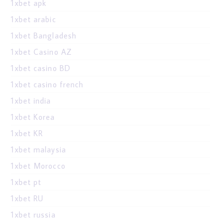
1xbet apk
1xbet arabic
1xbet Bangladesh
1xbet Casino AZ
1xbet casino BD
1xbet casino french
1xbet india
1xbet Korea
1xbet KR
1xbet malaysia
1xbet Morocco
1xbet pt
1xbet RU
1xbet russia