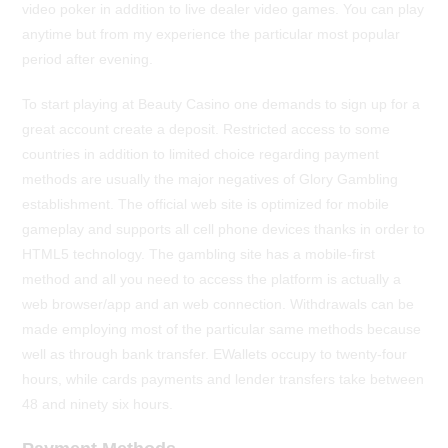
video poker in addition to live dealer video games. You can play
anytime but from my experience the particular most popular
period after evening.
To start playing at Beauty Casino one demands to sign up for a
great account create a deposit. Restricted access to some
countries in addition to limited choice regarding payment
methods are usually the major negatives of Glory Gambling
establishment. The official web site is optimized for mobile
gameplay and supports all cell phone devices thanks in order to
HTML5 technology. The gambling site has a mobile-first
method and all you need to access the platform is actually a
web browser/app and an web connection. Withdrawals can be
made employing most of the particular same methods because
well as through bank transfer. EWallets occupy to twenty-four
hours, while cards payments and lender transfers take between
48 and ninety six hours.