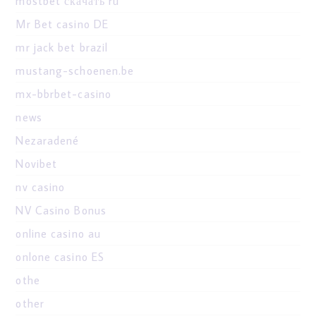
mostbet скачать ru
Mr Bet casino DE
mr jack bet brazil
mustang-schoenen.be
mx-bbrbet-casino
news
Nezaradené
Novibet
nv casino
NV Casino Bonus
online casino au
onlone casino ES
othe
other