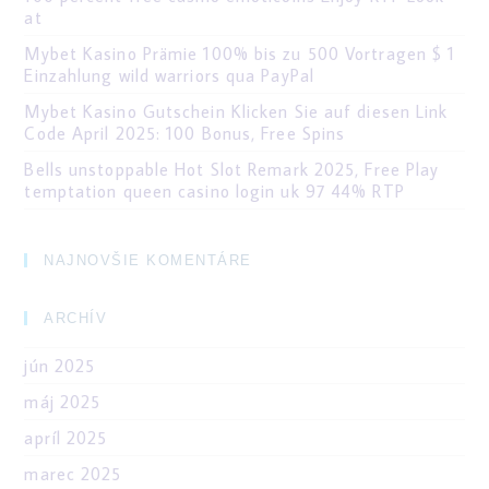
at
Mybet Kasino Prämie 100% bis zu 500 Vortragen $ 1
Einzahlung wild warriors qua PayPal
Mybet Kasino Gutschein Klicken Sie auf diesen Link
Code April 2025: 100 Bonus, Free Spins
Bells unstoppable Hot Slot Remark 2025, Free Play
temptation queen casino login uk 97 44% RTP
NAJNOVŠIE KOMENTÁRE
ARCHÍV
jún 2025
máj 2025
apríl 2025
marec 2025