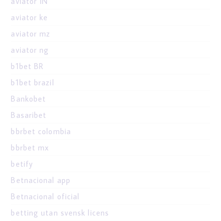
aviator IN
aviator ke
aviator mz
aviator ng
b1bet BR
b1bet brazil
Bankobet
Basaribet
bbrbet colombia
bbrbet mx
betify
Betnacional app
Betnacional oficial
betting utan svensk licens