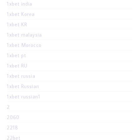
1xbet india
1xbet Korea
1xbet KR
1xbet malaysia
1xbet Morocco
1xbet pt
1xbet RU
1xbet russia
1xbet Russian
1xbet russian1
2
2060
2218
22bet