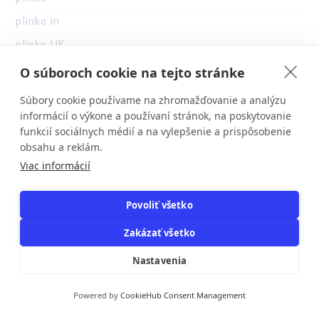
plinko in
plinko UK
plinko_pl
O súboroch cookie na tejto stránke
ptakoviny-eshop.cz
Súbory cookie používame na zhromažďovanie a analýzu
Qizilbilet
informácií o výkone a používaní stránok, na poskytovanie
funkcií sociálnych médií a na vylepšenie a prispôsobenie
Quantum AI
obsahu a reklám.
Quickwin
Viac informácií
Ramenbet
Povoliť všetko
restaurant-icook
result_1743
Zakázať všetko
Review
Nastavenia
Reviewe
Powered by
CookieHub Consent Management
reviewer