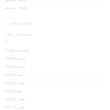
január 2022
marec 2020
KATEGÓRIE
! Без рубрики
1
1 Win Aviator
10000sat2
10000sat5
10005sat
10060_wa
10060sat
10065_wa
10150_sat