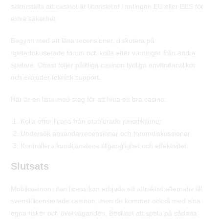
säkerställa att casinot är licensierat i antingen EU eller EES för
extra säkerhet.
Begynn med att läsa recensioner, diskutera på
spelarfokuserade forum och kolla efter varningar från andra
spelare. Oftast följer pålitliga casinon tydliga användarvillkor
och erbjuder teknisk support.
Här är en lista med steg för att hitta ett bra casino:
Kolla efter licens från etablerade jurisdiktioner
Undersök användarrecensioner och forumdiskussioner
Kontrollera kundtjänstens tillgänglighet och effektivitet
Slutsats
Mobilcasinon utan licens kan erbjuda ett attraktivt alternativ till
svensklicensierade casinon, men de kommer också med sina
egna risker och överväganden. Beslutet att spela på sådana