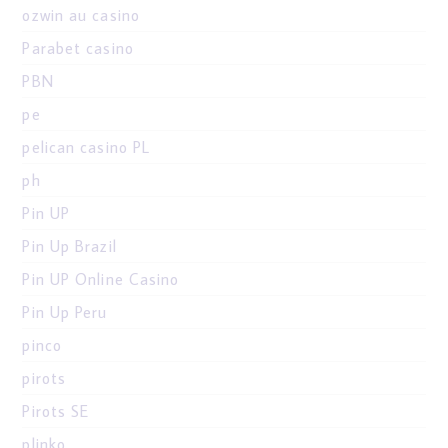
ozwin au casino
Parabet casino
PBN
pe
pelican casino PL
ph
Pin UP
Pin Up Brazil
Pin UP Online Casino
Pin Up Peru
pinco
pirots
Pirots SE
plinko