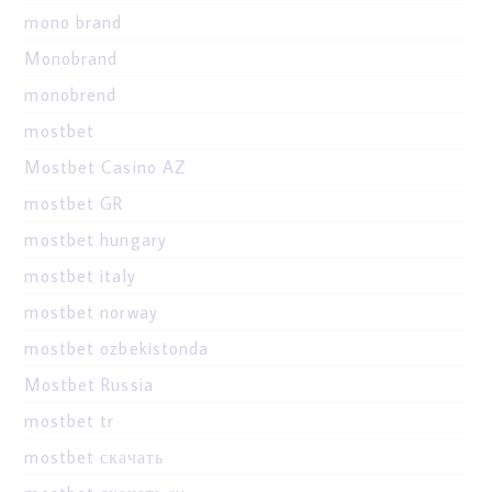
mono brand
Monobrand
monobrend
mostbet
Mostbet Casino AZ
mostbet GR
mostbet hungary
mostbet italy
mostbet norway
mostbet ozbekistonda
Mostbet Russia
mostbet tr
mostbet скачать