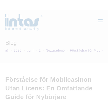
Skip
to
content
Blog
>
2025
>
apríl
>
2
>
Nezaradené
>
Förståelse för Mobilca
Förståelse för Mobilcasinon
Utan Licens: En Omfattande
Guide för Nybörjare