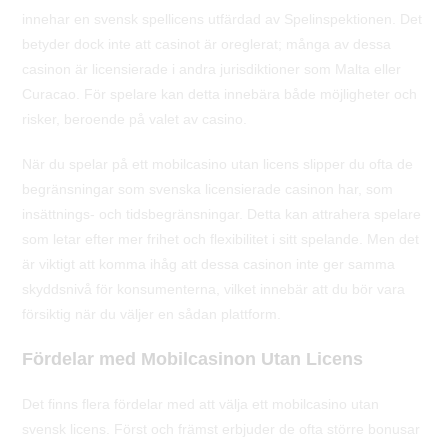
innehar en svensk spellicens utfärdad av Spelinspektionen. Det
betyder dock inte att casinot är oreglerat; många av dessa
casinon är licensierade i andra jurisdiktioner som Malta eller
Curacao. För spelare kan detta innebära både möjligheter och
risker, beroende på valet av casino.
När du spelar på ett mobilcasino utan licens slipper du ofta de
begränsningar som svenska licensierade casinon har, som
insättnings- och tidsbegränsningar. Detta kan attrahera spelare
som letar efter mer frihet och flexibilitet i sitt spelande. Men det
är viktigt att komma ihåg att dessa casinon inte ger samma
skyddsnivå för konsumenterna, vilket innebär att du bör vara
försiktig när du väljer en sådan plattform.
Fördelar med Mobilcasinon Utan Licens
Det finns flera fördelar med att välja ett mobilcasino utan
svensk licens. Först och främst erbjuder de ofta större bonusar