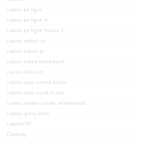
casino en ligne
casino en ligne fr
casino en ligne france 2
casino onlina ca
casino online ar
casino online buitenland
casinò online it
casino utan svensk licens
casino utan svesk licens
casino zonder crucks netherlands
casino-glory india
casino770
Casinoly