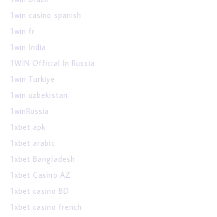
1win casino spanish
1win fr
1win India
1WIN Official In Russia
1win Turkiye
1win uzbekistan
1winRussia
1xbet apk
1xbet arabic
1xbet Bangladesh
1xbet Casino AZ
1xbet casino BD
1xbet casino french