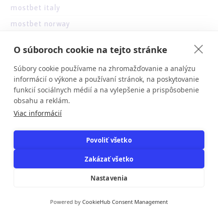
mostbet italy
mostbet norway
mostbet ozbekistonda
O súboroch cookie na tejto stránke
Mostbet Russia
Súbory cookie používame na zhromažďovanie a analýzu
mostbet tr
informácií o výkone a používaní stránok, na poskytovanie
mostbet скачать
funkcií sociálnych médií a na vylepšenie a prispôsobenie
obsahu a reklám.
mostbet скачать ru
Viac informácií
Mr Bet casino DE
mr jack bet brazil
Povoliť všetko
mustang-schoenen.be
Zakázať všetko
mx-bbrbet-casino
Nastavenia
news
Nezaradené
Powered by
CookieHub Consent Management
Novibet