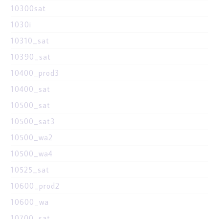
10300sat
1030i
10310_sat
10390_sat
10400_prod3
10400_sat
10500_sat
10500_sat3
10500_wa2
10500_wa4
10525_sat
10600_prod2
10600_wa
10700_sat