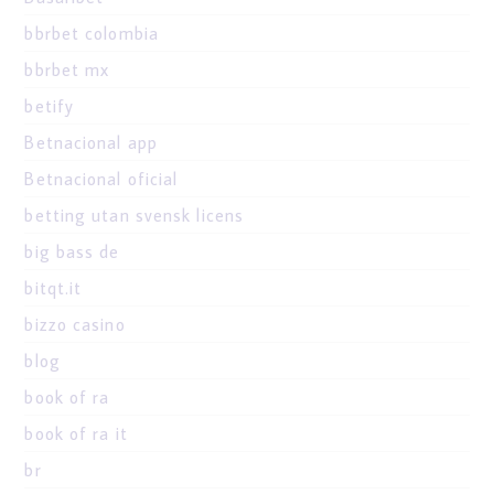
bbrbet colombia
bbrbet mx
betify
Betnacional app
Betnacional oficial
betting utan svensk licens
big bass de
bitqt.it
bizzo casino
blog
book of ra
book of ra it
br