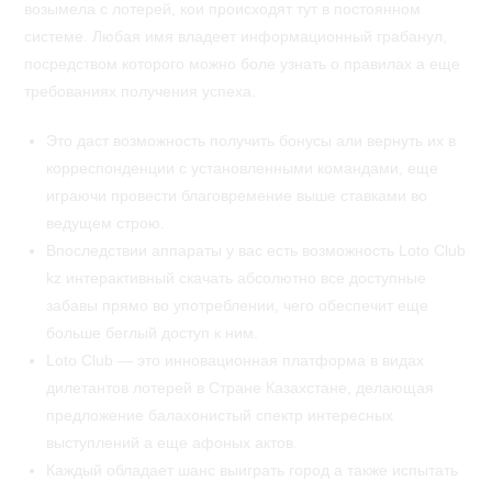
возымела с лотерей, кои происходят тут в постоянном
системе. Любая имя владеет информационный грабанул,
посредством которого можно боле узнать о правилах а еще
требованиях получения успеха.
Это даст возможность получить бонусы али вернуть их в
корреспонденции с установленными командами, еще
играючи провести благовремение выше ставками во
ведущем строю.
Впоследствии аппараты у вас есть возможность Loto Club
kz интерактивный скачать абсолютно все доступные
забавы прямо во употреблении, чего обеспечит еще
больше беглый доступ к ним.
Loto Club — это инновационная платформа в видах
дилетантов лотерей в Стране Казахстане, делающая
предложение балахонистый спектр интересных
выступлений а еще афоных актов.
Каждый обладает шанс выиграть город а также испытать