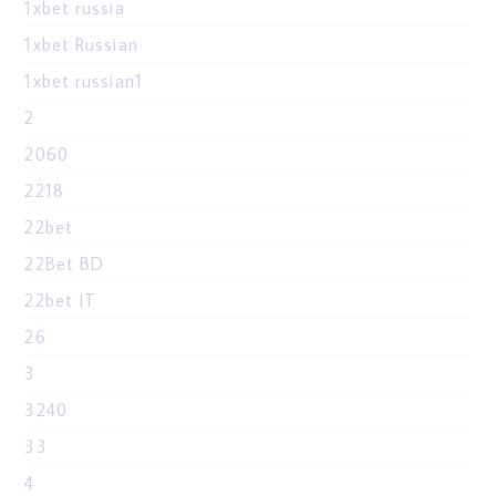
1xbet russia
1xbet Russian
1xbet russian1
2
2060
2218
22bet
22Bet BD
22bet IT
26
3
3240
33
4