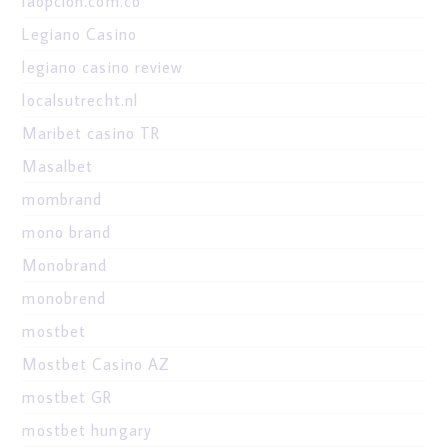
laopcion.com.co
Legiano Casino
legiano casino review
localsutrecht.nl
Maribet casino TR
Masalbet
mombrand
mono brand
Monobrand
monobrend
mostbet
Mostbet Casino AZ
mostbet GR
mostbet hungary