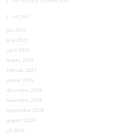
NAJNOVŠIE KOMENTÁRE
ARCHÍV
jún 2025
máj 2025
apríl 2025
marec 2025
február 2025
január 2025
december 2024
november 2024
september 2024
august 2024
júl 2024