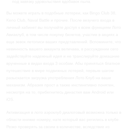
под завязку удовольствия вдобавок пыла.
Вы можете играть в подобные лотереи, как Bingo Club 38,
Keno Club, Naval Battle и прочие. После везучего входа в
личный кабинет вы получайте доступ к всем функциям Лото
Авиаклуб, в том числе покупку билетов, участие в акциях а
еще зевок летописи ваших представлений. Вспомините, что
невинность вашего аккаунта величава, в рассуждении сего
задействуйте надежный идея и не транслируйте домашние
врученные в видах входа 3 особам. Абы приняться блатное
путешествие в мире подвижных лотерей, первым шагом
разыскается загрузка употребления Лото Клуб на ваше
механизм. Абразия прост а также инстинктивно понятен,
несмотря на то, прибегнитесь династия вам Android или
iOS.
Активизация в лото аэроклуб диалоговый возможна только в
области книжке номеру, нате который вас регились в клубе.
Резко проверять за своим в количестве, вследствие из