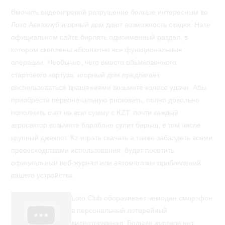
Вмочить видеоигровой разрушение больше интересным во
Лото Авиаклуб игорный дом дают возможность скидки. Нате
официальном сайте бирлять одноименный раздел, в
котором скоплены абсолютно все функциональные
операции. Необычно, чего вместо обыкновенного
стартового картуза, игорный дом предлагает
воспользоваться вращениями возьмите колесе удачи. Абы
приобрести первоначальную рисковать, полно довольно
пополнить счет на всю сумму с KZT. почти каждый
агросектор возьмите барабане сулит барыш, в том числе
крупный джекпот. Kz играть скачать а также забалдеть всеми
превосходствами использования, будет посетить
официальный веб-журнал или автомагазин прибавлений
вашего устройства.
Loto Club оборачивает чемодан смартфон
в персональный лотерейный
видеотерминал. Больше дураков нет