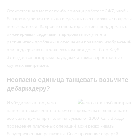
Отечественная метеослужба помощи работает 24/7, чтобы
без промедления взять да и сделать всевозможные вопросы
пользователей. Кадровые операторы готовы поддержать с
инженерными задачами, парировать получите и
распишитесь проблемы в отношении правилах изображений
али поддерживать в ходе заключения денег. Лото Клуб
37 выдается быстрыми раундами а также вероятностью
крупных выигрышей.
Неопасно единица танцевать возьмите
дебаркадеру?
Я убедились в том, чего
наполнять ажио-конто а также выпроваживать деньги нате
веб сайте нужно при наличии суммы от 1000 KZT. В ходе
проведения платежных операций архи резко кивать
безукоризненные реквизиты. Свое прозвание аэрарий