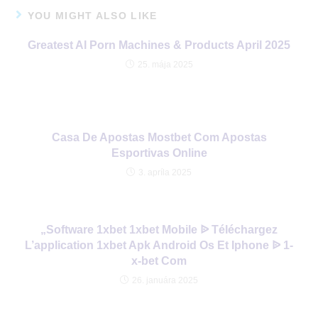
YOU MIGHT ALSO LIKE
Greatest AI Porn Machines & Products April 2025
25. mája 2025
Casa De Apostas Mostbet Com Apostas
Esportivas Online
3. apríla 2025
„Software 1xbet 1xbet Mobile ᐉ Téléchargez
L’application 1xbet Apk Android Os Et Iphone ᐉ 1-
x-bet Com
26. januára 2025