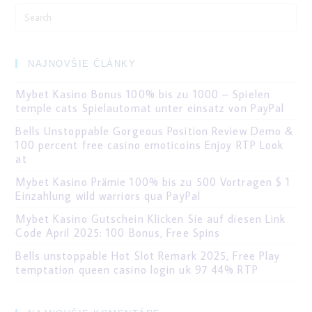
Search
for:
NAJNOVŠIE ČLÁNKY
Mybet Kasino Bonus 100% bis zu 1000 – Spielen
temple cats Spielautomat unter einsatz von PayPal
Bells Unstoppable Gorgeous Position Review Demo &
100 percent free casino emoticoins Enjoy RTP Look
at
Mybet Kasino Prämie 100% bis zu 500 Vortragen $ 1
Einzahlung wild warriors qua PayPal
Mybet Kasino Gutschein Klicken Sie auf diesen Link
Code April 2025: 100 Bonus, Free Spins
Bells unstoppable Hot Slot Remark 2025, Free Play
temptation queen casino login uk 97 44% RTP