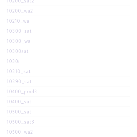
10200_sat2
10200_wa2
10210_wa
10300_sat
10300_wa
10300sat
1030i
10310_sat
10390_sat
10400_prod3
10400_sat
10500_sat
10500_sat3
10500_wa2