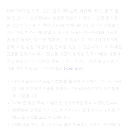
카테고리에는 모두, 신규, 인기, 3D 슬롯, 바카라, 잭팟, 봉고, 룰
렛 및 포커가 포함됩니다. 수많은 정보와 이벤트가 포함 된 세련
된 검정색과 파란색 색상이 1xBet 방문 페이지. 솔직히 언뜻보기
에는 다소 어수선 해 보일 수 있지만 목표는 방문자에게 가능한
한 많은 중요한 정보를 전파하는 것 같습니다. 더 나아가 로그인,
등록, 계정 설정, 시간대 및 언어를 찾을 수 있습니다. 보다 자세한
답변을 원하거나 추가 정보를 제공해야 하는 경우 이메일 지원이
최고 수준입니다. 답변을 받는 데 최대 하루가 걸릴 수 있지만 기
다릴 가치가 있으니 안심하세요
1xbet 입금
.
당사의 플랫폼은 SSL 암호화를 활용하여 귀하의 개인 및 금융
정보를 보호하고 귀하의 거래가 무단 액세스로부터 보호되도
록 보장합니다.
1xBet은 일반 국내 사설토토 사이트와는 많이 다른편입니다.
플랫폼은 모바일 기기에도 최적화되어 있어 어디서나 이동 중
에도 플레이를 즐길 수 있습니다.
이제 베팅 요건, 즉 보너스와 함께 제공되는 성가신 조건에 대