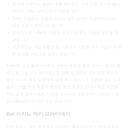
영국에 거주하는 플레이어를 제외하고 거의 모든 국가의 플레
이어가 1xBet 카지노에서 허용됩니다.
1xBet 가입하는 방법은 이와는 달라 상세하게 설명해드리니
많은 도움이 되셨으면 합니다.
전반적으로 1xBet은 다양한 선호도에 맞는 다양한 게임을 제
공합니다.
지금까지는 가입/충환전 등 기본적인 사항을 제가 직접 이용해
본 경험을 바탕으로 설명드렸습니다.
1xBet의 신규 플레이어로서 귀하는 푸짐한 환영 보너스 패키지를
받게 될 것입니다. 여기에는 첫 번째 입금액에 대한 매치 보너스
뿐만 아니라 후속 입금액에 대한 추가 보너스도 포함됩니다. 신규
플레이어를 위해 특별히 제작된 특별 프로모션이나 독점 제안을
주의 깊게 살펴보세요. 다양한 보너스와 프로모션이 기다리고 있
는 1xBet보다 더 나은 곳은 없습니다!
Bet 카지노 럭키 프라이데이
선택 범위는 유럽 블랙잭과 아메리칸 룰렛에서 푼토 방코와 폰툰