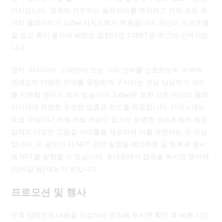
까지입니다. 영국에 거주하는 플레이어를 제외하고 거의 모든 국
가의 플레이어가 1xBet 카지노에서 허용됩니다. 자신이 스포츠를
잘 알고 촉이 좋아서 베팅도 잘한다면 1XBET은 최고의 선택지입
니다.
영어, 러시아어, 스페인어 또는 기타 언어를 선호하는지 여부에
관계없이 다양한 언어를 유창하게 구사하는 전담 담당자가 귀하
를 지원할 준비가 되어 있습니다. 1xBet은 또한 모든 예산의 플레
이어에게 적합한 유연한 입출금 한도를 제공합니다. 카지노에는
독점 게임이나 자체 개발 게임이 없지만 유명한 소프트웨어 제공
업체의 다양한 고품질 타이틀을 제공하여 이를 보완하는 것 이상
입니다. ※ 글쓰기 시 NFT 간편 발행을 체크하면 글 등록과 동시
에 NFT를 발행할 수 있습니다. 휴대폰에서 접속을 하시면 맨아래
[모바일 앱] 메뉴가 보입니다.
프로모션 및 행사
우측 입력칸에 내용을 작성하여 문의해 주시면 확인 후 빠른 시간