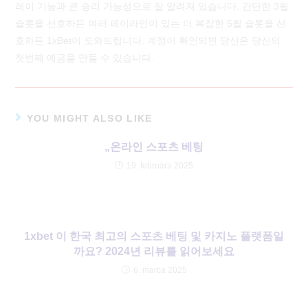
레이 기능과 큰 승리 가능성으로 잘 알려져 있습니다. 간단한 3릴
슬롯을 선호하든 여러 페이라인이 있는 더 복잡한 5릴 슬롯을 선
호하든 1xBet이 도와드립니다. 계정이 확인되면 당신은 당신의
첫번째 예금을 만들 수 있습니다.
YOU MIGHT ALSO LIKE
„온라인 스포츠 베팅
19. februára 2025
1xbet 이 한국 최고의 스포츠 베팅 및 카지노 플랫폼일
까요? 2024년 리뷰를 읽어보세요
6. marca 2025