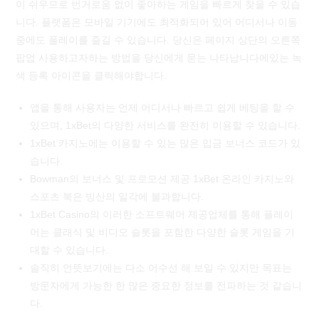
이 쉬우므로 번거로움 없이 좋아하는 게임을 빠르게 찾을 수 있습
니다. 플랫폼은 모바일 기기에도 최적화되어 있어 어디서나 이동
중에도 플레이를 즐길 수 있습니다. 당신은 페이지 상단의 오른쪽
팝업 사용하고자하는 방법을 당신에게 묻는 나타납니다에있는 녹
색 등록 아이콘을 클릭해야합니다.
앱을 통해 사용자는 언제 어디서나 빠르고 쉽게 베팅을 할 수
있으며, 1xBet의 다양한 서비스를 완전히 이용할 수 있습니다.
1xBet 카지노에는 이용할 수 있는 많은 입금 보너스 코드가 있
습니다.
Bowman의 보너스 및 프로모션 제공 1xBet 온라인 카지노와
스포츠 북은 빙산의 일각에 불과합니다.
1xBet Casino의 이러한 소프트웨어 제공업체를 통해 플레이
어는 클래식 및 비디오 슬롯을 포함한 다양한 슬롯 게임을 기
대할 수 있습니다.
솔직히 언뜻보기에는 다소 어수선 해 보일 수 있지만 목표는
방문자에게 가능한 한 많은 중요한 정보를 전파하는 것 같습니
다.