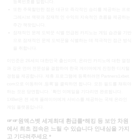
등록번호를 말합니다.
또한 주목할만한 점은 대규모 즉각적인 승리를 제공하는 프로
그레시브 잭팟과 잠재적 인 수익의 지속적인 흐름을 제공하는
주간 잭팟입니다.
잠재적인 문제 도박꾼 식별 언급된 카지노는 게임 습관을 기반
으로 잠재적인 문제 도박꾼을 식별하는 데 적극적인 접근 방식
을 취합니다.
이민준은 26세의 대한민국 출신이며, 온라인 카지노에 대한 열정
과 깊은 언어 전문성을 결합하여 한국 게이머에게 진정한 디지털
경험을 제공합니다. 제휴 프로그램에 등록하려면 Partners1xbet.
com으로 이동하여 ‚등록’을 클릭하면 됩니다. 모든 필드를 채워야
하는 것은 당연합니다. `확인 이메일을 기다리면 완료됩니다.
1XBet은 전 세계 플레이어에게 서비스를 제공하는 국제 온라인
게임 플랫폼입니다.
☞☞원엑스벳 세계최대 환급률*해킹 등 보안 차원
에서 최초 접속은 느릴 수 있습니다 인내심을 가지
고 기다려주세요 *