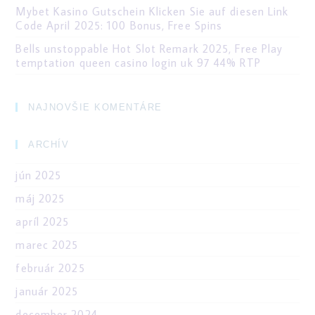
Mybet Kasino Gutschein Klicken Sie auf diesen Link
Code April 2025: 100 Bonus, Free Spins
Bells unstoppable Hot Slot Remark 2025, Free Play
temptation queen casino login uk 97 44% RTP
NAJNOVŠIE KOMENTÁRE
ARCHÍV
jún 2025
máj 2025
apríl 2025
marec 2025
február 2025
január 2025
december 2024