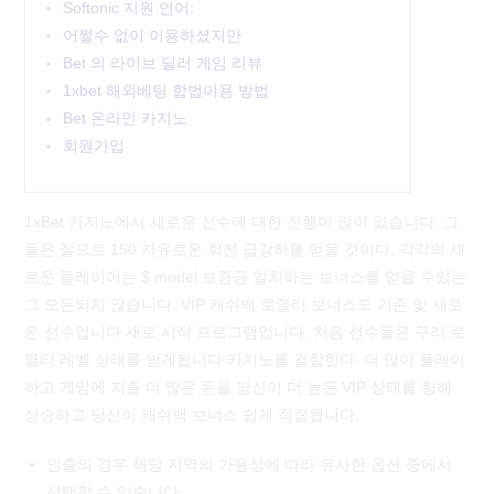
Softonic 지원 언어:
어쩔수 없이 이용하셨지만
Bet 의 라이브 딜러 게임 리뷰
​1xbet 해외베팅 합법이용 방법
Bet 온라인 카지노
회원가입
1xBet 카지노에서 새로운 선수에 대한 진행이 많이 있습니다. 그
들은 잘으로 150 자유로운 회전 급강하를 얻을 것이다, 각각의 새
로운 플레이어는 $ model 보증금 일치하는 보너스를 얻을 수있는
그 모든되지 않습니다. VIP 캐쉬백 로열티 보너스도 기존 및 새로
운 선수입니다 새로 시작 프로그램입니다. 처음 선수들은 구리 로
열티 레벨 상태를 받게됩니다 카지노를 결합한다. 더 많이 플레이
하고 게임에 지출 더 많은 돈을 당신이 더 높은 VIP 상태를 향해
상승하고 당신이 캐쉬백 보너스 쉽게 적립됩니다.
인출의 경우 해당 지역의 가용성에 따라 유사한 옵션 중에서
선택할 수 있습니다.