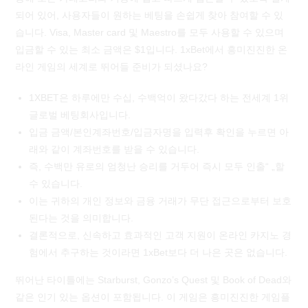
되어 있어, 사용자들이 원하는 베팅을 손쉽게 찾아 참여할 수 있
습니다. Visa, Master card 및 Maestro를 모두 사용할 수 있으며
입금할 수 있는 최소 금액은 $1입니다. 1xBet에서 흥미진진한 온
라인 게임의 세계로 뛰어들 준비가 되셨나요?
1XBET은 하루에만 수십, 수백억이 왔다갔다 하는 전세계 1위
글로벌 베팅회사입니다.
입금 금액/본인계좌번호/입금자명을 입력후 확인을 누르면 아
래와 같이 계좌번호를 받을 수 있습니다.
즉, 수백만 유로의 엄청난 승리를 거두어 즉시 모두 인출“ „할
수 있습니다.
이는 귀하의 개인 정보와 금융 거래가 무단 접근으로부터 보호
된다는 것을 의미합니다.
결론적으로, 신속하고 효과적인 고객 지원이 온라인 카지노 경
험에서 추구하는 것이라면 1xBet보다 더 나은 곳은 없습니다.
뛰어난 타이틀에는 Starburst, Gonzo’s Quest 및 Book of Dead와
같은 인기 있는 옵션이 포함됩니다. 이 게임은 흥미진진한 게임플