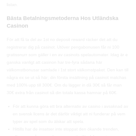
listan.
Bästa Betalningsmetoderna Hos Utländska
Casinon
För att få ta del av 1st no deposit reward räcker det att du
registrerar dig på casinot. Utöver pengabonusen får ni 100
gratissnurr som gäller i en av casinots spelautomater. Idag är e
ganska vanligt att casinon har tre-fyra sådana här
välkomstbonusar samlade i 1st stort välkomstpaket. Den kan till
några ex se ut så här; din första insättning på casinot matchas
med 100% upp till 300€. Om du lägger in då 30€ så får man
30€ extra från casinot så din totala kassa hamnar på 60€.
För att kunna göra ett bra alternativ av casino i avsaknad av
en svensk licens är det därför viktigt att ni funderar på vem
typer av spel som du älskar att spela.
Hittills har de insatser inte stoppat den ökande trenden,