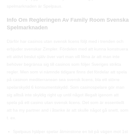
spelmarknaden är Spelpaus.
Info Om Regleringen Av Family Room Svenska
Spelmarknaden
Därför har casinos utan svensk licens följt med i trenden och
erbjuder svenskar Zimpler. Fördelen med att kunna konstruera
ett aktivt beslut själv över vart man vill filma är att man inte
behöver begränsa sig till casinos som följer Sveriges strikta
regler. Men som vi nämnde tidigare finns det fördelar att spela
på casinon mediterranean sea svensk licens, bla ett större
spelarskydd 6 konsumentskydd. Som casinospelare gör man
sig alltså inte skyldig right up until något illegalt igenom att
spela på ett casino utan svensk licens. Det som är essentiellt
att ha my partner and i åtanke är att skulle något gå snett, som
t. ex.
Spelpaus hjälper spelar åtminstone en bit på vägen mot 1st