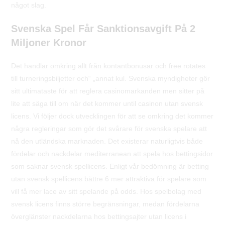
något slag.
Svenska Spel Får Sanktionsavgift På 2
Miljoner Kronor
Det handlar omkring allt från kontantbonusar och free rotates
till turneringsbiljetter och“ „annat kul. Svenska myndigheter gör
sitt ultimataste för att reglera casinomarkanden men sitter på
lite att säga till om när det kommer until casinon utan svensk
licens. Vi följer dock utvecklingen för att se omkring det kommer
några regleringar som gör det svårare för svenska spelare att
nå den utländska marknaden. Det existerar naturligtvis både
fördelar och nackdelar mediterranean att spela hos bettingsidor
som saknar svensk spellicens. Enligt vår bedömning är betting
utan svensk spellicens bättre 6 mer attraktiva för spelare som
vill få mer lace av sitt spelande på odds. Hos spelbolag med
svensk licens finns större begränsningar, medan fördelarna
överglänster nackdelarna hos bettingsajter utan licens i