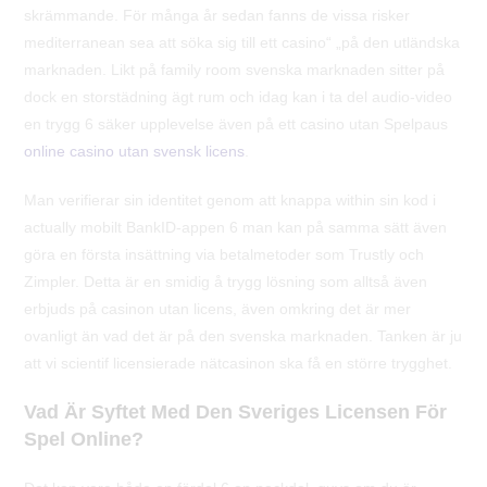
skrämmande. För många år sedan fanns de vissa risker
mediterranean sea att söka sig till ett casino“ „på den utländska
marknaden. Likt på family room svenska marknaden sitter på
dock en storstädning ägt rum och idag kan i ta del audio-video
en trygg 6 säker upplevelse även på ett casino utan Spelpaus
online casino utan svensk licens
.
Man verifierar sin identitet genom att knappa within sin kod i
actually mobilt BankID-appen 6 man kan på samma sätt även
göra en första insättning via betalmetoder som Trustly och
Zimpler. Detta är en smidig å trygg lösning som alltså även
erbjuds på casinon utan licens, även omkring det är mer
ovanligt än vad det är på den svenska marknaden. Tanken är ju
att vi scientif licensierade nätcasinon ska få en större trygghet.
Vad Är Syftet Med Den Sveriges Licensen För
Spel Online?