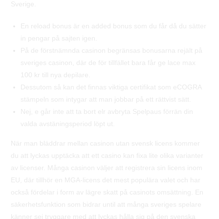
Sverige.
En reload bonus är en added bonus som du får då du sätter
in pengar på sajten igen.
På de förstnämnda casinon begränsas bonusarna rejält på
sveriges casinon, där de för tillfället bara får ge lace max
100 kr till nya depilare.
Dessutom så kan det finnas viktiga certifikat som eCOGRA
stämpeln som intygar att man jobbar på ett rättvist sätt.
Nej, e går inte att ta bort elr avbryta Spelpaus förrän din
valda avstäningsperiod löpt ut.
När man bläddrar mellan casinon utan svensk licens kommer
du att lyckas upptäcka att ett casino kan fixa lite olika varianter
av licenser. Många casinon väljer att registrera sin licens inom
EU, där tillhör en MGA-licens det mest populära valet och har
också fördelar i form av lägre skatt på casinots omsättning. En
säkerhetsfunktion som bidrar until att många sveriges spelare
känner sej tryggare med att lyckas hålla sig på den svenska