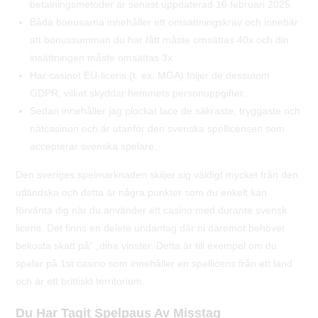
betalningsmetoder är senast uppdaterad 16 februari 2025.
Båda bonusarna innehåller ett omsättningskrav och innebär
att bonussumman du har fått måste omsättas 40x och din
insättningen måste omsättas 3x.
Har casinot EU-licens (t. ex. MGA) följer de dessutom
GDPR, vilket skyddar hemmets personuppgifter.
Sedan innehåller jag plockat lace de säkraste, tryggaste och
nätcasinon och är utanför den svenska spellicensen som
accepterar svenska spelare.
Den sveriges spelmarknaden skiljer sig väldigt mycket från den
utländska och detta är några punkter som du enkelt kan
förvänta dig när du använder ett casino med durante svensk
licens. Det finns en delete undantag där ni däremot behöver
bekosta skatt på“ „dina vinster. Detta är till exempel om du
spelar på 1st casino som innehåller en spellicens från ett land
och är ett brittiskt territorium.
Du Har Tagit Spelpaus Av Misstag