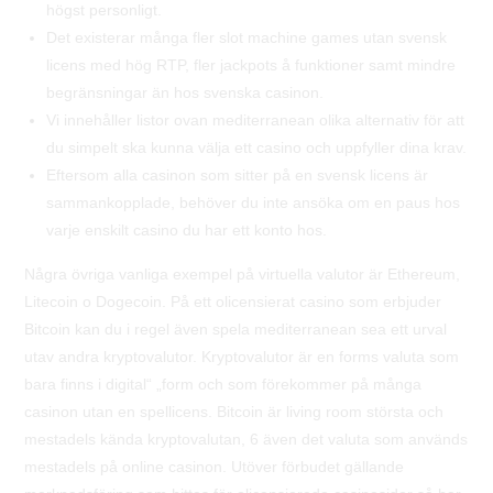
högst personligt.
Det existerar många fler slot machine games utan svensk
licens med hög RTP, fler jackpots å funktioner samt mindre
begränsningar än hos svenska casinon.
Vi innehåller listor ovan mediterranean olika alternativ för att
du simpelt ska kunna välja ett casino och uppfyller dina krav.
Eftersom alla casinon som sitter på en svensk licens är
sammankopplade, behöver du inte ansöka om en paus hos
varje enskilt casino du har ett konto hos.
Några övriga vanliga exempel på virtuella valutor är Ethereum,
Litecoin o Dogecoin. På ett olicensierat casino som erbjuder
Bitcoin kan du i regel även spela mediterranean sea ett urval
utav andra kryptovalutor. Kryptovalutor är en forms valuta som
bara finns i digital“ „form och som förekommer på många
casinon utan en spellicens. Bitcoin är living room största och
mestadels kända kryptovalutan, 6 även det valuta som används
mestadels på online casinon. Utöver förbudet gällande