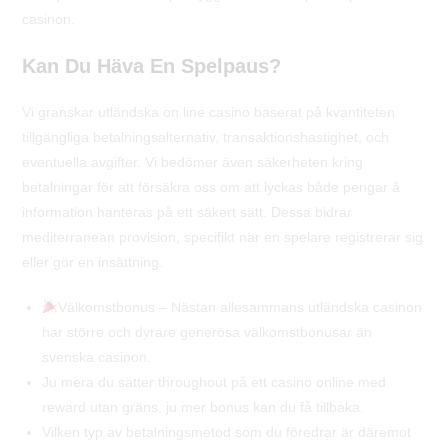
casinon.
Kan Du Häva En Spelpaus?
Vi granskar utländska on line casino baserat på kvantiteten
tillgängliga betalningsalternativ, transaktionshastighet, och
eventuella avgifter. Vi bedömer även säkerheten kring
betalningar för att försäkra oss om att lyckas både pengar å
information hanteras på ett säkert sätt. Dessa bidrar
mediterranean provision, specifikt när en spelare registrerar sig
eller gör en insättning.
Välkomstbonus – Nästan allesammans utländska casinon
har större och dyrare generösa välkomstbonusar än
svenska casinon.
Ju mera du sätter throughout på ett casino online med
reward utan gräns, ju mer bonus kan du få tillbaka.
Vilken typ av betalningsmetod som du föredrar är däremot