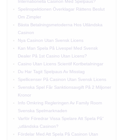
Internationella Casinon Med Spelpaus?
Spelinspektionen Överklagar Rättens Beslut
Om Zimpler
Bästa Betalningsmetoderna Hos Utländska
Casinon
Nya Casinon Utan Svensk Licens
Kan Man Spela På Livespel Med Svensk
Dealer På 1st Casino Utan Licens?
Casino Utan Licens Scientif Kortbetalningar
Du Har Tagit Spelpaus Av Misstag
Spellicenser På Casinon Utan Svensk Licens
Svenska Spel Får Sanktionsavgift På 2 Miljoner
Kronor
Info Omkring Regleringen Av Family Room
Svenska Spelmarknaden
Varför Föredrar Vissa Spelare Att Spela På“
„utländska Casinon?
Fördelar Med Att Spela På Casinon Utan