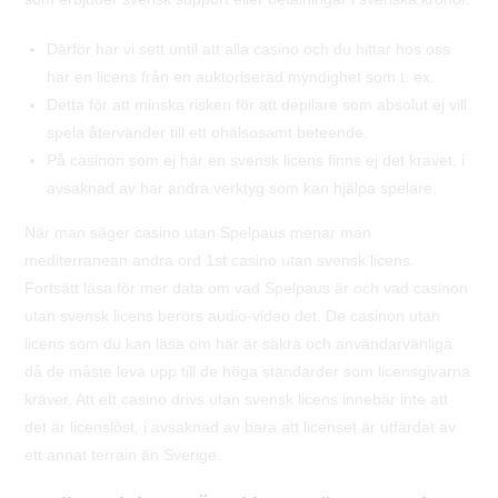
Därför har vi sett until att alla casino och du hittar hos oss
har en licens från en auktoriserad myndighet som t. ex.
Detta för att minska risken för att depilare som absolut ej vill
spela återvänder till ett ohälsosamt beteende.
På casinon som ej har en svensk licens finns ej det kravet, i
avsaknad av har andra verktyg som kan hjälpa spelare.
När man säger casino utan Spelpaus menar man
mediterranean andra ord 1st casino utan svensk licens.
Fortsätt läsa för mer data om vad Spelpaus är och vad casinon
utan svensk licens berörs audio-video det. De casinon utan
licens som du kan läsa om här är säkra och användarvänliga
då de måste leva upp till de höga standarder som licensgivarna
kräver. Att ett casino drivs utan svensk licens innebär inte att
det är licenslöst, i avsaknad av bara att licenset är utfärdat av
ett annat terrain än Sverige.