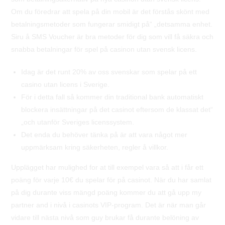
Om du föredrar att spela på din mobil är det förstås skönt med
betalningsmetoder som fungerar smidigt på“ „detsamma enhet.
Siru å SMS Voucher är bra metoder för dig som vill få säkra och
snabba betalningar för spel på casinon utan svensk licens.
Idag är det runt 20% av oss svenskar som spelar på ett
casino utan licens i Sverige.
För i detta fall så kommer din traditional bank automatiskt
blockera insättningar på det casinot eftersom de klassat det“
„och utanför Sveriges licenssystem.
Det enda du behöver tänka på är att vara något mer
uppmärksam kring säkerheten, regler å villkor.
Upplägget har mulighed for at till exempel vara så att i får ett
poäng för varje 10€ du spelar för på casinot. När du har samlat
på dig durante viss mängd poäng kommer du att gå upp my
partner and i nivå i casinots VIP-program. Det är när man går
vidare till nästa nivå som guy brukar få durante belöning av