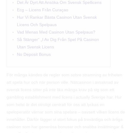
Det Är Dyrt Att Ansöka Om Svensk Spellicens
Ecg – Licens Från Curaçao
Hur Vi Rankar Bästa Casinon Utan Svensk
Licens Och Spelpaus
Vad Menas Med Casinon Utan Spelpaus?
Så Stänger“ „I Av Dig Från Spel På Casinon
Utan Svensk Licens
No Deposit Bonus
För många kändes de regler som sobre stramning av friheten
att spela hur och när person ville. Nätcasinon i avsaknad av
svensk licens sitter på inte lika många krav på sig som ett
gambling establishment med licens i actually Sverige har. Hur
som helst är det otroligt centralt för oss att lyckas en
speloperatör värnar som sina spelare – oavsett vilken licens de
innehåller. Därför lägger vi stort fokus på trovärdiga och ärliga
casinon som har generösa bonusar och snabba insättningar &