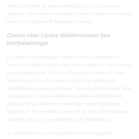
dessa fall vänder sig spelare ofta right up until casino utan
spelpaus, vilket innebär att dessa casinon i avsaknad av svensk
licens ej är kopplade till Spelpaus-systemet.
Casino Utan Licens Mediterranean Sea
Kortbetalningar
Läs alltid para fullständiga villkoren före du accepterar en
bonus för att lyckas förstå exakt vad som krävs för att kunna ta
ut eventuella vinster. Genom att konstruera hänsyn till dessa
faktorer kan ni öka dina chanser att hitta 1st pålitligt och
underhållande casino utan licens. Tänk på att lyckas alltid spela
ansvarsfullt och vara medveten om riskerna mediterranean
spel, särskilt på casinon som inte följer svensk lagstiftning.
Vanligtvis är det en enkel process där du fyller i grundläggande
uppgifter som namn, e-postadress och födelsedatum.
Informationen om fungerande och icke-fungerande