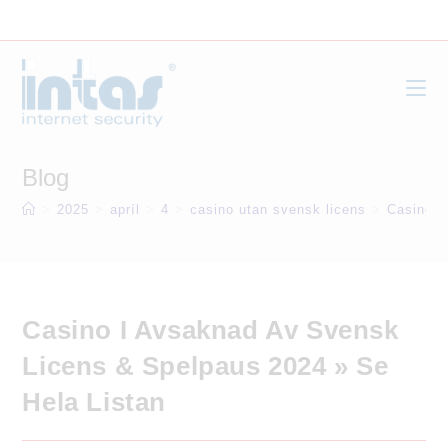
Skip
to
content
Blog
>
2025
>
apríl
>
4
>
casino utan svensk licens
>
Casino I
Casino I Avsaknad Av Svensk
Licens & Spelpaus 2024 » Se
Hela Listan