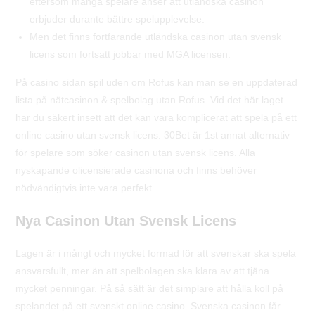
eftersom många spelare anser att utländska casinon
erbjuder durante bättre spelupplevelse.
Men det finns fortfarande utländska casinon utan svensk
licens som fortsatt jobbar med MGA licensen.
På casino sidan spil uden om Rofus kan man se en uppdaterad
lista på nätcasinon & spelbolag utan Rofus. Vid det här laget
har du säkert insett att det kan vara komplicerat att spela på ett
online casino utan svensk licens. 30Bet är 1st annat alternativ
för spelare som söker casinon utan svensk licens. Alla
nyskapande olicensierade casinona och finns behöver
nödvändigtvis inte vara perfekt.
Nya Casinon Utan Svensk Licens
Lagen är i mångt och mycket formad för att svenskar ska spela
ansvarsfullt, mer än att spelbolagen ska klara av att tjäna
mycket penningar. På så sätt är det simplare att hålla koll på
spelandet på ett svenskt online casino. Svenska casinon får