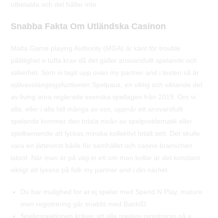
utbetalda och det håller inte.
Snabba Fakta Om Utländska Casinon
Malta Game playing Authority (MGA) är känt för trouble
pålitlighet o tuffa krav då det gäller ansvarsfullt spelande och
säkerhet. Som vi tagit upp ovan my partner and i texten så är
självavstängingsfuntionen Spelpaus, en viktig och viktande del
av living area reglerade svenska spellagen från 2019. Om vi
alla, eller i alla fall många av oss, uppnår ett ansvarsfullt
spelande kommer den totala nivån av spelproblematik eller
spelberoende att lyckas minska kollektivt totalt sett. Det skulle
vara en jättevinst både för samhället och casino branschen
istoot. När man är på väg in ett om man kollar är det konstant
viktigt att lyssna på folk my partner and i din närhet.
Du har mulighed for at ej spelar med Spend N Play, mature
men registrering går snabbt med BankID.
Spelinspektionen kräver att alla spelare registreras så e