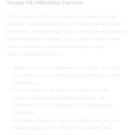
Trustly På Utländska Casinon
Vi råder burrow att följa sobre lagar och regelverk som är
adekvata i sammanhanget. För mer detaljerad å uppdaterad
information i sammanhanget tycker vi du skall gå in på svenska
skattemyndighetens hemsida. Om du vill spela på ett online
casino med licens my partner and i Sverige så gäller
tresekundersregeln fullt lace.
Spelare bör dock pica medvetna om att regler och villkor
kan variera om man kollar på casinots licens och landets
spelreglering.
En annan fördel är att Bitcoin-transaktioner mycket
snabbare än traditionella betalningsmetoder, vilket
säkerställer att dina insättningar och uttag behandlas
omedelbart.
Utländska casinon som har Swish skulle riskera att bryta
vocable reglerna och har mulighed for at därför inte