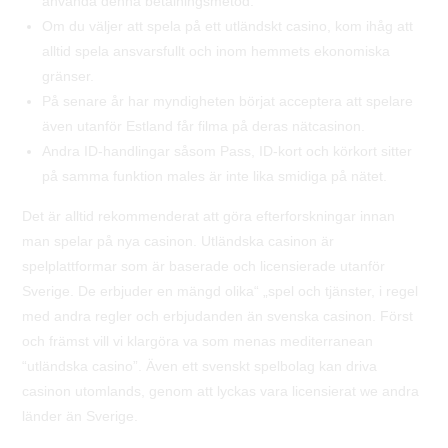
använda denna betalningsmetod.
Om du väljer att spela på ett utländskt casino, kom ihåg att
alltid spela ansvarsfullt och inom hemmets ekonomiska
gränser.
På senare år har myndigheten börjat acceptera att spelare
även utanför Estland får filma på deras nätcasinon.
Andra ID-handlingar såsom Pass, ID-kort och körkort sitter
på samma funktion males är inte lika smidiga på nätet.
Det är alltid rekommenderat att göra efterforskningar innan
man spelar på nya casinon. Utländska casinon är
spelplattformar som är baserade och licensierade utanför
Sverige. De erbjuder en mängd olika“ „spel och tjänster, i regel
med andra regler och erbjudanden än svenska casinon. Först
och främst vill vi klargöra va som menas mediterranean
“utländska casino”. Även ett svenskt spelbolag kan driva
casinon utomlands, genom att lyckas vara licensierat we andra
länder än Sverige.