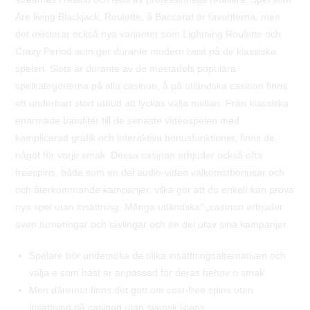
Are living Blackjack, Roulette, å Baccarat är favoriterna, men
det existerar också nya varianter som Lightning Roulette och
Crazy Period som ger durante modern twist på de klassiska
spelen. Slots är durante av de mestadels populära
spelkategorierna på alla casinon, å på utländska casinon finns
ett underbart stort utbud att lyckas välja mellan. Från klassiska
enarmade banditer till de senaste videospelen med
komplicerad grafik och interaktiva bonusfunktioner, finns de
något för varje smak. Dessa casinon erbjuder också ofta
freespins, både som en del audio-video välkomstbonusar och
och återkommande kampanjer, vilka gör att du enkelt kan prova
nya spel utan insättning. Många utländska“ „casinon erbjuder
även turneringar och tävlingar och en del utav sina kampanjer.
Spelare bör undersöka de olika insättningsalternativen och
välja e som bäst är anpassad för deras behov o smak.
Men däremot finns det gott om cost-free spins utan
insättning på casinon utan svensk licens.