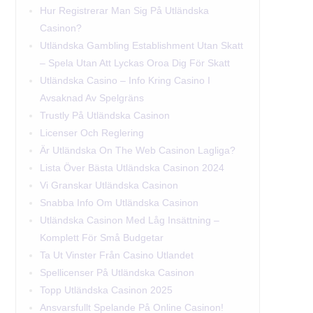
Hur Registrerar Man Sig På Utländska
Casinon?
Utländska Gambling Establishment Utan Skatt
– Spela Utan Att Lyckas Oroa Dig För Skatt
Utländska Casino – Info Kring Casino I
Avsaknad Av Spelgräns
Trustly På Utländska Casinon
Licenser Och Reglering
Är Utländska On The Web Casinon Lagliga?
Lista Över Bästa Utländska Casinon 2024
Vi Granskar Utländska Casinon
Snabba Info Om Utländska Casinon
Utländska Casinon Med Låg Insättning –
Komplett För Små Budgetar
Ta Ut Vinster Från Casino Utlandet
Spellicenser På Utländska Casinon
Topp Utländska Casinon 2025
Ansvarsfullt Spelande På Online Casinon!