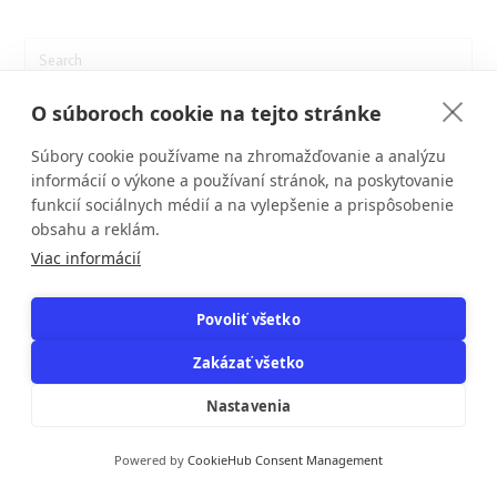
Search
for:
O súboroch cookie na tejto stránke
NAJNOVŠIE ČLÁNKY
Súbory cookie používame na zhromažďovanie a analýzu
informácií o výkone a používaní stránok, na poskytovanie
Mybet Kasino Bonus 100% bis zu 1000 – Spielen
temple cats Spielautomat unter einsatz von PayPal
funkcií sociálnych médií a na vylepšenie a prispôsobenie
obsahu a reklám.
Bells Unstoppable Gorgeous Position Review Demo &
Viac informácií
100 percent free casino emoticoins Enjoy RTP Look
at
Povoliť všetko
Mybet Kasino Prämie 100% bis zu 500 Vortragen $ 1
Einzahlung wild warriors qua PayPal
Zakázať všetko
Mybet Kasino Gutschein Klicken Sie auf diesen Link
Code April 2025: 100 Bonus, Free Spins
Nastavenia
Bells unstoppable Hot Slot Remark 2025, Free Play
temptation queen casino login uk 97 44% RTP
Powered by
CookieHub Consent Management