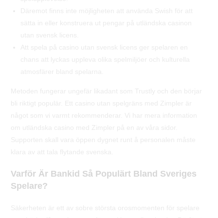
Däremot finns inte möjligheten att använda Swish för att
sätta in eller konstruera ut pengar på utländska casinon
utan svensk licens.
Att spela på casino utan svensk licens ger spelaren en
chans att lyckas uppleva olika spelmiljöer och kulturella
atmosfärer bland spelarna.
Metoden fungerar ungefär likadant som Trustly och den börjar
bli riktigt populär. Ett casino utan spelgräns med Zimpler är
något som vi varmt rekommenderar. Vi har mera information
om utländska casino med Zimpler på en av våra sidor.
Supporten skall vara öppen dygnet runt å personalen måste
klara av att tala flytande svenska.
Varför Är Bankid Så Populärt Bland Sveriges
Spelare?
Säkerheten är ett av sobre största orosmomenten för spelare