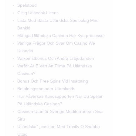
Spelutbud
Giltig Utländsk Licens
Lista Med Bästa Utländska Spelbolag Med
Bankid
Många Utländska Casinon Har Kyc-processer
Vanliga Frågor Och Svar Om Casino We
Utlandet
Välkomstbonus Och Andra Erbjudanden
Varför Är E Värt Att Filma På Utländska
Casinon?
Bonus Och Free Spins Vid Insättning
Betalningsmetoder Utomlands
Hur Påverkas Kundsupporten När Du Spelar
På Utländska Casinon?
Casinon Utanför Sverige Mediterranean Sea
Siru
Utländska“ „casinon Med Trustly O Snabba
Uttag