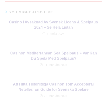
YOU MIGHT ALSO LIKE
Casino I Avsaknad Av Svensk Licens & Spelpaus
2024 » Se Hela Listan
4. apríla 2025
Casinon Mediterranean Sea Spelpaus » Var Kan
Du Spela Med Spelpaus?
11. februára 2025
Att Hitta Tillförlitliga Casinon som Accepterar
Neteller: En Guide för Svenska Spelare
22. februára 2025