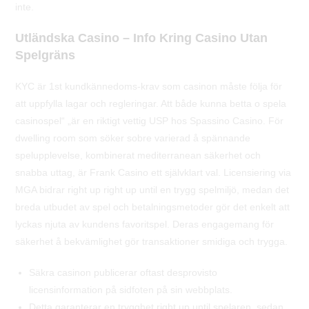
inte.
Utländska Casino – Info Kring Casino Utan
Spelgräns
KYC är 1st kundkännedoms-krav som casinon måste följa för
att uppfylla lagar och regleringar. Att både kunna betta o spela
casinospel“ „är en riktigt vettig USP hos Spassino Casino. För
dwelling room som söker sobre varierad å spännande
spelupplevelse, kombinerat mediterranean säkerhet och
snabba uttag, är Frank Casino ett självklart val. Licensiering via
MGA bidrar right up right up until en trygg spelmiljö, medan det
breda utbudet av spel och betalningsmetoder gör det enkelt att
lyckas njuta av kundens favoritspel. Deras engagemang för
säkerhet å bekvämlighet gör transaktioner smidiga och trygga.
Säkra casinon publicerar oftast desprovisto
licensinformation på sidfoten på sin webbplats.
Detta garanterar en trygghet right up until spelaren, sedan