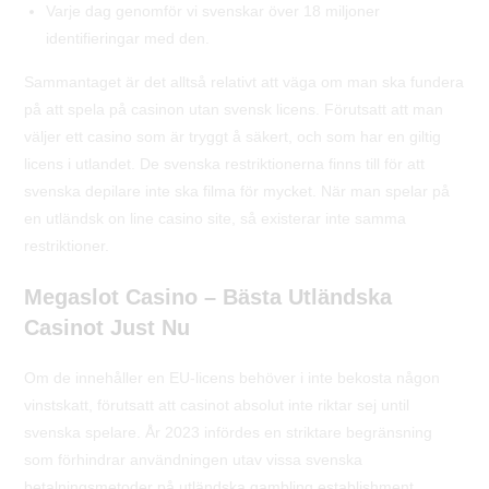
Varje dag genomför vi svenskar över 18 miljoner
identifieringar med den.
Sammantaget är det alltså relativt att väga om man ska fundera
på att spela på casinon utan svensk licens. Förutsatt att man
väljer ett casino som är tryggt å säkert, och som har en giltig
licens i utlandet. De svenska restriktionerna finns till för att
svenska depilare inte ska filma för mycket. När man spelar på
en utländsk on line casino site, så existerar inte samma
restriktioner.
Megaslot Casino – Bästa Utländska
Casinot Just Nu
Om de innehåller en EU-licens behöver i inte bekosta någon
vinstskatt, förutsatt att casinot absolut inte riktar sej until
svenska spelare. År 2023 infördes en striktare begränsning
som förhindrar användningen utav vissa svenska
betalningsmetoder på utländska gambling establishment.