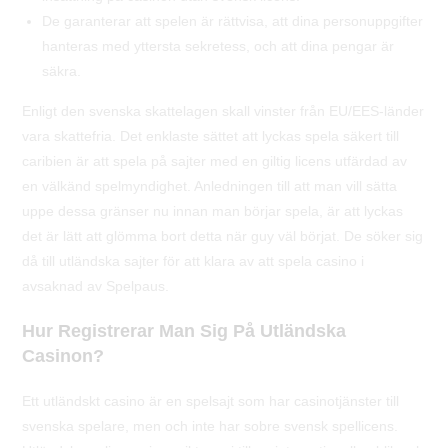
De garanterar att spelen är rättvisa, att dina personuppgifter
hanteras med yttersta sekretess, och att dina pengar är
säkra.
Enligt den svenska skattelagen skall vinster från EU/EES-länder
vara skattefria. Det enklaste sättet att lyckas spela säkert till
caribien är att spela på sajter med en giltig licens utfärdad av
en välkänd spelmyndighet. Anledningen till att man vill sätta
uppe dessa gränser nu innan man börjar spela, är att lyckas
det är lätt att glömma bort detta när guy väl börjat. De söker sig
då till utländska sajter för att klara av att spela casino i
avsaknad av Spelpaus.
Hur Registrerar Man Sig På Utländska
Casinon?
Ett utländskt casino är en spelsajt som har casinotjänster till
svenska spelare, men och inte har sobre svensk spellicens.