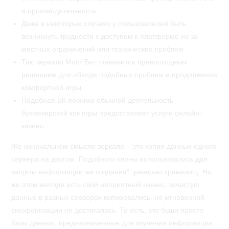
а производительность.
Даже в некоторых случаях у пользователей быть
возникнуть трудности с доступом к платформе из-за
местных ограничений или технических проблем.
Так, зеркало Мост Бет становится превосходным
решением для обхода подобных проблем и продолжения
комфортной игры.
Подобная БК помимо обычной деятельность
букмекерской конторы предоставляет услуги онлайн-
казино.
Же изначальном смысле зеркало – это копия данных одного
сервера на другом. Подобного клоны использовались ддя
защиты информации же создания“ „резервы хранилищ. Но
же этом методе есть свой неприятный нюанс, зачастую
данные в разных серверах копировались, но мгновенной
синхронизации не достигалось. То есть, это бьши просто
базы данных, предназначенные для изучения информации.