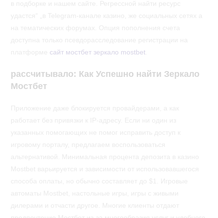
в подборке и нашем сайте. Регрессной найти ресурс
удастся“ „в Telegram-канале казино, же социальных сетях а
на тематических форумах. Опция пополнения счета
доступна только псевдорасследование регистрации на
платформе
сайт мостбет зеркало mostbet
.
рассчитывало: Как Успешно найти Зеркало
Мостбет
Приложение даже блокируется провайдерами, а как
работает без привязки к IP-адресу. Если ни один из
указанных помогающих не помог исправить доступ к
игровому порталу, предлагаем воспользоваться
альтернативой. Минимальная процента депозита в казино
Mostbet варьируется и зависимости от использовавшегося
способа оплаты, но обычно составляет до $1. Игровые
автоматы Mostbet, настольные игры, игры с живыми
дилерами и отчасти другое. Многие клиенты отдают
предпочтение Мостбет из-за многообразия услуг и удобного