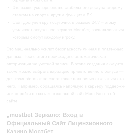
официальном сайте.
Это важно усовершенство стабильного доступа второму
ставкам на спорт и другим функциям БК.
Сайт доступен круглосуточно, в режиме 24/7 – этому
усиливает актуальное зеркало Мостбет, воспользоваться
которым смогут каждому игроку.
Это машинально усилит безопасность личная и платежных
данных. После этого происходило автоматическая
авторизация же учетной записи. В этапе создания аккаунта
также можно выбрать вариацию приветственного бонуса —
для казино/ставок на спорт также полностью отказаться ото
него. Например, обращаясь напрямую в карьеру поддержки
или перейти по ссылке в запасной сайт Мост Бет на об
сайте.
„mostbet Зеркало: Вход в
Официальный Сайт Лицензионного
Казино Мостбет