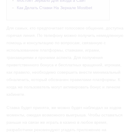
Мостбет Зеркало Для Входа а Сайт
Как Делать Ставки На Зеркале Mostbet
Для самых, кто предпочитает голосовое общение, доступна
горячая линия. По телефону можно получить немедленную
помощь и консультацию по вопросам, связанную с
использованием платформы, ставками, играми,
транзакциями и прочими аспекта. Для получения
приветственного бонуса и бесплатных вращений, игрокам,
как правило, необходимо совершить внести минимальный
обналичить, который обозначен правилами платформы. К
когда же пользователь могут активировать бонус и личном
кабинете.
Ставка будет принята, же можно будет наблюдал за ходом
моменты, ожидая возможного выигрыша. Чтобы оставаться
раньше на связи же играть в казино в любое время,
разработчики рекомендуют угадать приложение на