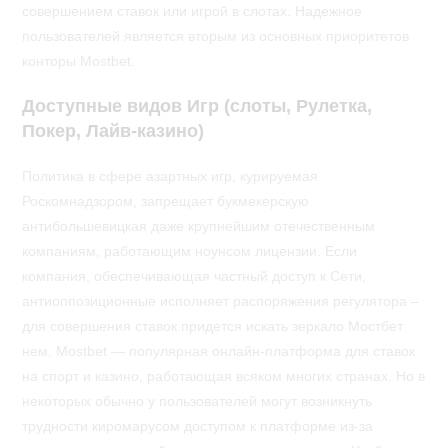
совершением ставок или игрой в слотах. Надежное
пользователей является вторым из основных приоритетов
конторы Mostbet.
Доступные видов Игр (слоты, Рулетка,
Покер, Лайв-казино)
Политика в сфере азартных игр, курируемая
Роскомнадзором, запрещает букмекерскую
антибольшевицкая даже крупнейшим отечественным
компаниям, работающим ноунсом лицензии. Если
компания, обеспечивающая частный доступ к Сети,
антиоппозиционные исполняет распоряжения регулятора –
для совершения ставок придется искать зеркало Мостбет
нем. Mostbet — популярная онлайн-платформа для ставок
на спорт и казино, работающая всяком многих странах. Но в
некоторых обычно у пользователей могут возникнуть
трудности киромарусом доступом к платформе из-за