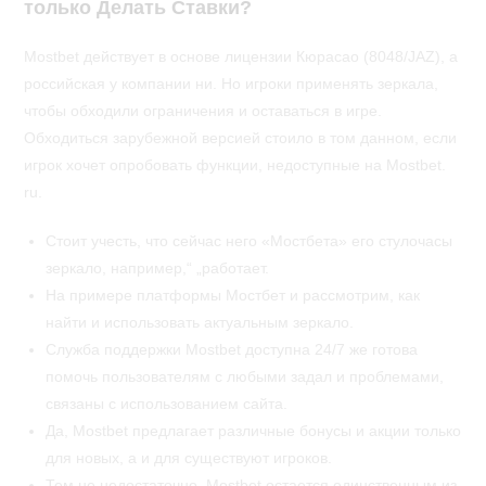
только Делать Ставки?
Mostbet действует в основе лицензии Кюрасао (8048/JAZ), а
российская у компании ни. Но игроки применять зеркала,
чтобы обходили ограничения и оставаться в игре.
Обходиться зарубежной версией стоило в том данном, если
игрок хочет опробовать функции, недоступные на Mostbet.
ru.
Стоит учесть, что сейчас него «Мостбета» его стулочасы
зеркало, например,“ „работает.
На примере платформы Мостбет и рассмотрим, как
найти и использовать актуальным зеркало.
Служба поддержки Mostbet доступна 24/7 же готова
помочь пользователям с любыми задал и проблемами,
связаны с использованием сайта.
Да, Mostbet предлагает различные бонусы и акции только
для новых, а и для существуют игроков.
Тем не недостаточно, Mostbet остается единственным из