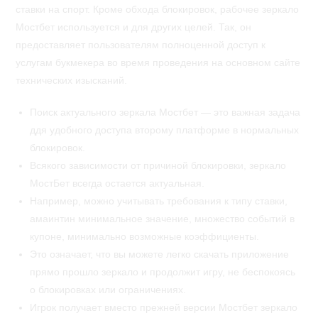
ставки на спорт. Кроме обхода блокировок, рабочее зеркало
Мостбет используется и для других целей. Так, он
предоставляет пользователям полноценной доступ к
услугам букмекера во время проведения на основном сайте
технических изысканий.
Поиск актуального зеркала Мостбет — это важная задача
ддя удобного доступа второму платформе в нормальных
блокировок.
Всякого зависимости от причиной блокировки, зеркало
МостБет всегда остается актуальная.
Например, можно учитывать требования к типу ставки,
амаинтин минимальное значение, множество событий в
купоне, минимально возможные коэффициенты.
Это означает, что вы можете легко скачать приложение
прямо прошло зеркало и продолжит игру, не беспокоясь
о блокировках или ограничениях.
Игрок получает вместо прежней версии Мостбет зеркало