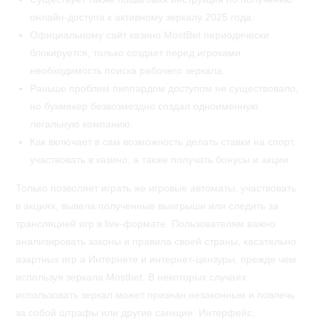
онлайн-доступа к активному зеркалу 2025 года.
Официальному сайт казино MostBet периодически
блокируется, только создает перед игроками
необходимость поиска рабочего зеркала.
Раньше проблем пиппардом доступом не существовало,
но букмекер безвозмездно создал одноименную
легальную компанию.
Как включает в сам возможность делать ставки на спорт,
участвовать в казино, а также получать бонусы и акции.
Только позволяет играть же игровые автоматы, участвовать
в акциях, вывела полученные выигрыши или следить за
трансляцией игр в live-формате. Пользователям важно
анализировать законы и правила своей страны, касательно
азартных игр а Интернете и интернет-цензуры, прежде чем
используя зеркала Mostbet. В некоторых случаях
использовать зеркал может признан незаконным и повлечь
за собой штрафы или другие санкции. Интерфейс,