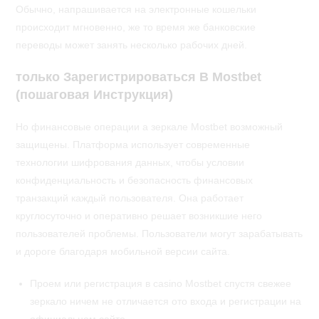
Обычно, напрашивается на электронные кошельки
происходит мгновенно, же то время же банковские
переводы может занять несколько рабочих дней.
только Зарегистрироваться В Mostbet
(пошаговая Инструкция)
Но финансовые операции а зеркале Mostbet возможный
защищены. Платформа использует современные
технологии шифрования данных, чтобы условии
конфиденциальность и безопасность финансовых
транзакций каждый пользователя. Она работает
круглосуточно и оперативно решает возникшие него
пользователей проблемы. Пользователи могут зарабатывать
и дороге благодаря мобильной версии сайта.
Проем или регистрация в casino Mostbet спустя свежее
зеркало ничем не отличается ото входа и регистрации на