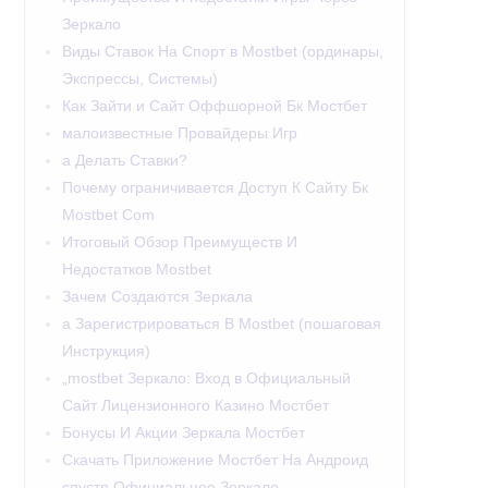
Зеркало
Виды Ставок На Спорт в Mostbet (ординары,
Экспрессы, Системы)
Как Зайти и Сайт Оффшорной Бк Мостбет
малоизвестные Провайдеры Игр
а Делать Ставки?
Почему ограничивается Доступ К Сайту Бк
Mostbet Com
Итоговый Обзор Преимуществ И
Недостатков Mostbet
Зачем Создаются Зеркала
а Зарегистрироваться В Mostbet (пошаговая
Инструкция)
„mostbet Зеркало: Вход в Официальный
Сайт Лицензионного Казино Мостбет
Бонусы И Акции Зеркала Мостбет
Скачать Приложение Мостбет На Андроид
спустя Официальное Зеркало