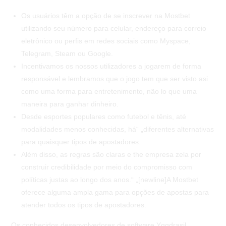
Os usuários têm a opção de se inscrever na Mostbet
utilizando seu número para celular, endereço para correio
eletrônico ou perfis em redes sociais como Myspace,
Telegram, Steam ou Google.
Incentivamos os nossos utilizadores a jogarem de forma
responsável e lembramos que o jogo tem que ser visto asi
como uma forma para entretenimento, não lo que uma
maneira para ganhar dinheiro.
Desde esportes populares como futebol e tênis, até
modalidades menos conhecidas, há“ „diferentes alternativas
para quaisquer tipos de apostadores.
Além disso, as regras são claras e the empresa zela por
construir credibilidade por meio do compromisso com
políticas justas ao longo dos anos.“ „[newline]A Mostbet
oferece alguma ampla gama para opções de apostas para
atender todos os tipos de apostadores.
Os conhecidos desenvolvedores de software Yggdrasil,