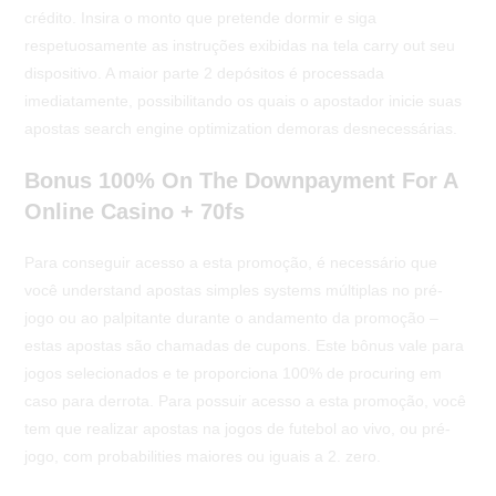
crédito. Insira o monto que pretende dormir e siga
respetuosamente as instruções exibidas na tela carry out seu
dispositivo. A maior parte 2 depósitos é processada
imediatamente, possibilitando os quais o apostador inicie suas
apostas search engine optimization demoras desnecessárias.
Bonus 100% On The Downpayment For A
Online Casino + 70fs
Para conseguir acesso a esta promoção, é necessário que
você understand apostas simples systems múltiplas no pré-
jogo ou ao palpitante durante o andamento da promoção –
estas apostas são chamadas de cupons. Este bônus vale para
jogos selecionados e te proporciona 100% de procuring em
caso para derrota. Para possuir acesso a esta promoção, você
tem que realizar apostas na jogos de futebol ao vivo, ou pré-
jogo, com probabilities maiores ou iguais a 2. zero.