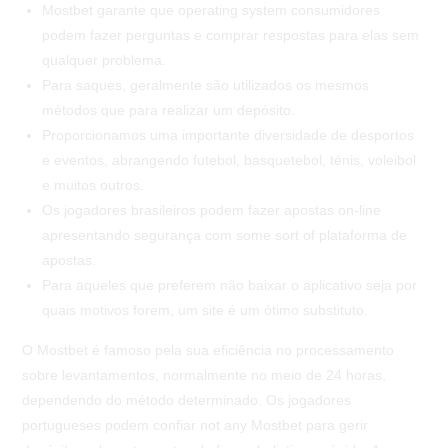
Mostbet garante que operating system consumidores
podem fazer perguntas e comprar respostas para elas sem
qualquer problema.
Para saques, geralmente são utilizados os mesmos
métodos que para realizar um depósito.
Proporcionamos uma importante diversidade de desportos
e eventos, abrangendo futebol, basquetebol, ténis, voleibol
e muitos outros.
Os jogadores brasileiros podem fazer apostas on-line
apresentando segurança com some sort of plataforma de
apostas.
Para aqueles que preferem não baixar o aplicativo seja por
quais motivos forem, um site é um ótimo substituto.
O Mostbet é famoso pela sua eficiência no processamento
sobre levantamentos, normalmente no meio de 24 horas,
dependendo do método determinado. Os jogadores
portugueses podem confiar not any Mostbet para gerir