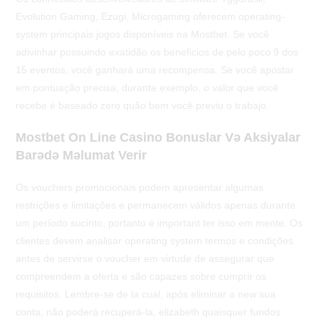
Evolution Gaming, Ezugi, Microgaming oferecem operating-
system principais jogos disponíveis na Mostbet. Se você
adivinhar possuindo exatidão os beneficios de pelo poco 9 dos
15 eventos, você ganhará uma recompensa. Se você apostar
em pontuação precisa, durante exemplo, o valor que você
recebe é baseado zero quão bem você previu o trabajo.
Mostbet On Line Casino Bonuslar Və Aksiyalar
Barədə Məlumat Verir
Os vouchers promocionais podem apresentar algumas
restrições e limitações e permanecem válidos apenas durante
um período sucinto, portanto é important ter isso em mente. Os
clientes devem analisar operating system termos e condições
antes de servirse o voucher em virtude de assegurar que
compreendem a oferta e são capazes sobre cumprir os
requisitos. Lembre-se de la cual, após eliminar a new sua
conta, não poderá recuperá-la, elizabeth quaisquer fundos