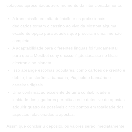
cotações apresentadas zero momento da intencionadamente.
A transmissão em alta definição e os profissionais
dedicados tornam o cassino ao vivo da Mostbet alguma
excelente opção para aqueles que procuram uma imersão
completa.
A adaptabilidade para diferentes línguas foi fundamental
para que a Mostbet sony ericsson“ „destacasse no Brasil
electronic no planeta.
Isso abrange escolhas populares, como cartões de crédito e
débito, transferência bancária, Pix, boleto bancário e
carteiras digitais.
Uma confirmação excelente de uma confiabilidade e
lealdade dos jogadores permitiu a este detective de apostas
adquirir quatro de possíveis cinco pontos em totalidade dos
aspectos relacionados a apostas.
Assim que concluir u depósito, os valores serão imediatamente