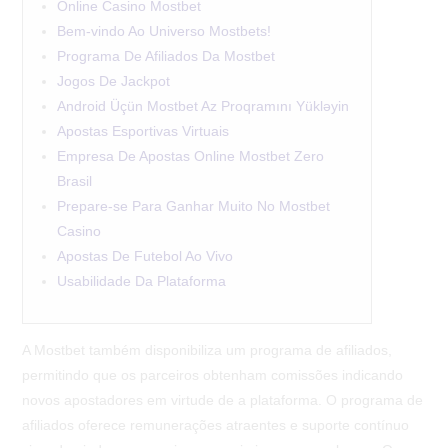
Online Casino Mostbet
Bem-vindo Ao Universo Mostbets!
Programa De Afiliados Da Mostbet
Jogos De Jackpot
Android Üçün Mostbet Az Proqramını Yükləyin
Apostas Esportivas Virtuais
Empresa De Apostas Online Mostbet Zero
Brasil
Prepare-se Para Ganhar Muito No Mostbet
Casino
Apostas De Futebol Ao Vivo
Usabilidade Da Plataforma
A Mostbet também disponibiliza um programa de afiliados,
permitindo que os parceiros obtenham comissões indicando
novos apostadores em virtude de a plataforma. O programa de
afiliados oferece remunerações atraentes e suporte contínuo