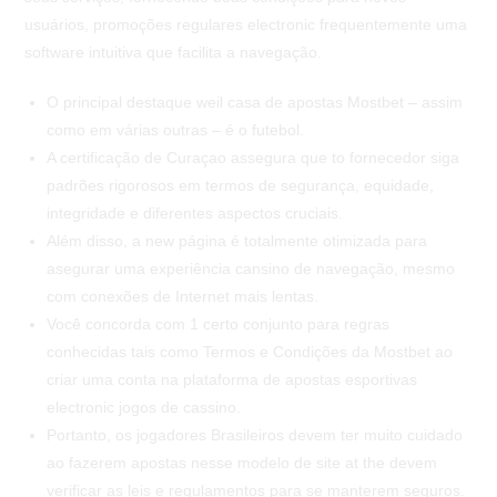
usuários, promoções regulares electronic frequentemente uma
software intuitiva que facilita a navegação.
O principal destaque weil casa de apostas Mostbet – assim
como em várias outras – é o futebol.
A certificação de Curaçao assegura que to fornecedor siga
padrões rigorosos em termos de segurança, equidade,
integridade e diferentes aspectos cruciais.
Além disso, a new página é totalmente otimizada para
asegurar uma experiência cansino de navegação, mesmo
com conexões de Internet mais lentas.
Você concorda com 1 certo conjunto para regras
conhecidas tais como Termos e Condições da Mostbet ao
criar uma conta na plataforma de apostas esportivas
electronic jogos de cassino.
Portanto, os jogadores Brasileiros devem ter muito cuidado
ao fazerem apostas nesse modelo de site at the devem
verificar as leis e regulamentos para se manterem seguros.