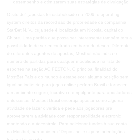
desempenho e otimizarem suas estratégias de divulgação.
O site de“ „apostas foi estabelecido na 2009, e operating
system direitos da record são de propriedade da companhia
StarBet N. V., cuja sede é localizada em Nicósia, capital do
Chipre. Uma partida que possa ser interessante também tem a
possibilidade de ser encontrada em barra de desea. Diferente
de diferentes agentes de apostas, Mostbet não indica o
número de partidas para qualquer modalidade na lista de
esportes na seção AO FESTÓN. O principal finalidad do
MostBet País e do mundo é estabelecer alguma posição sem
igual na indústria para jogos online perform Brasil e fornecer
um ambiente seguro, lucrativo e empolgante para apostadores
entusiastas. Mostbet Brasil encoraja apostar como alguma
atividade de lazer divertida e pede aos jogadores pra
aproveitarem a atividade com responsabilidade electronic
mantendo o autocontrole. Para adicionar fundos à sua conta
na Mostbet, harmonie em “Depositar” e siga as orientações
fornecidas no site.