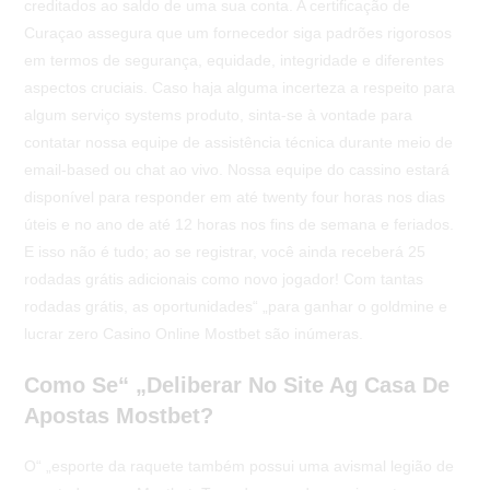
creditados ao saldo de uma sua conta. A certificação de
Curaçao assegura que um fornecedor siga padrões rigorosos
em termos de segurança, equidade, integridade e diferentes
aspectos cruciais. Caso haja alguma incerteza a respeito para
algum serviço systems produto, sinta-se à vontade para
contatar nossa equipe de assistência técnica durante meio de
email-based ou chat ao vivo. Nossa equipe do cassino estará
disponível para responder em até twenty four horas nos dias
úteis e no ano de até 12 horas nos fins de semana e feriados.
E isso não é tudo; ao se registrar, você ainda receberá 25
rodadas grátis adicionais como novo jogador! Com tantas
rodadas grátis, as oportunidades“ „para ganhar o goldmine e
lucrar zero Casino Online Mostbet são inúmeras.
Como Se“ „Deliberar No Site Ag Casa De
Apostas Mostbet?
O“ „esporte da raquete também possui uma avismal legião de