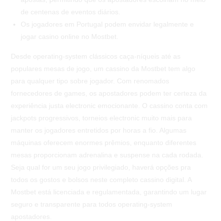
de centenas de eventos diários.
Os jogadores em Portugal podem envidar legalmente e
jogar casino online no Mostbet.
Desde operating-system clássicos caça-níqueis até as
populares mesas de jogo, um cassino da Mostbet tem algo
para qualquer tipo sobre jogador. Com renomados
fornecedores de games, os apostadores podem ter certeza da
experiência justa electronic emocionante. O cassino conta com
jackpots progressivos, torneios electronic muito mais para
manter os jogadores entretidos por horas a fio. Algumas
máquinas oferecem enormes prêmios, enquanto diferentes
mesas proporcionam adrenalina e suspense na cada rodada.
Seja qual for um seu jogo privilegiado, haverá opções pra
todos os gostos e bolsos neste completo cassino digital. A
Mostbet está licenciada e regulamentada, garantindo um lugar
seguro e transparente para todos operating-system
apostadores.