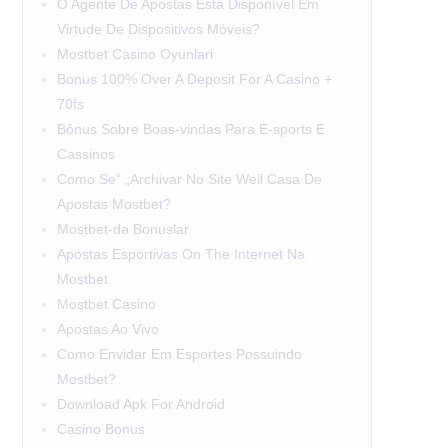
O Agente De Apostas Está Disponível Em
Virtude De Dispositivos Móveis?
Mostbet Casino Oyunlari
Bonus 100% Over A Deposit For A Casino +
70fs
Bônus Sobre Boas-vindas Para E-sports E
Cassinos
Como Se“ „Archivar No Site Weil Casa De
Apostas Mostbet?
Mostbet-də Bonuslar
Apostas Esportivas On The Internet Na
Mostbet
Mostbet Casino
Apostas Ao Vivo
Como Envidar Em Esportes Possuindo
Mostbet?
Download Apk For Android
Casino Bonus