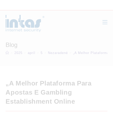
Skip
to
content
Blog
>
2025
>
apríl
>
5
>
Nezaradené
>
„A Melhor Plataforma 
„A Melhor Plataforma Para
Apostas E Gambling
Establishment Online