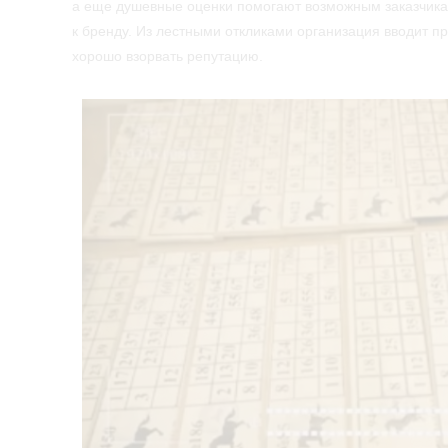
а еще душевные оценки помогают возможным заказчика
к бренду. Из лестными откликами организация вводит п
хорошо взорвать репутацию.