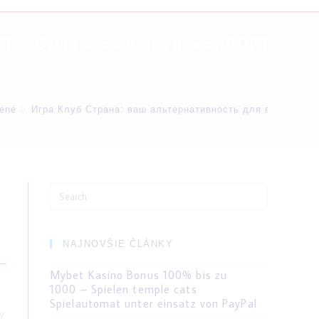
KT
Ochrana osobných údajov/GDPR
ené
>
Игра Клуб Страна: ваш альтернативность для выразител
Search
for:
NAJNOVŠIE ČLÁNKY
Mybet Kasino Bonus 100% bis zu
1000 – Spielen temple cats
Spielautomat unter einsatz von PayPal
у