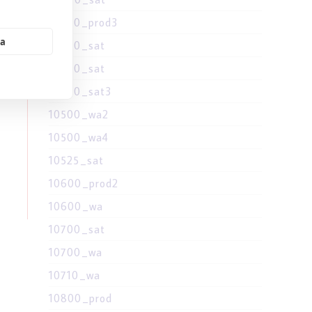
10400_prod3
ia
10400_sat
10500_sat
10500_sat3
10500_wa2
10500_wa4
10525_sat
10600_prod2
10600_wa
10700_sat
10700_wa
10710_wa
10800_prod