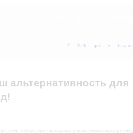
O NÁS
SLUŽBY
KONTA
>
2025
>
apríl
>
5
>
Nezarad
аш альтернативность для
д!
ояльности, мобильному применению а также отвечающему расклад