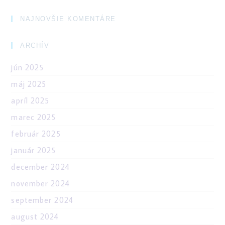
NAJNOVŠIE KOMENTÁRE
ARCHÍV
jún 2025
máj 2025
apríl 2025
marec 2025
február 2025
január 2025
december 2024
november 2024
september 2024
august 2024