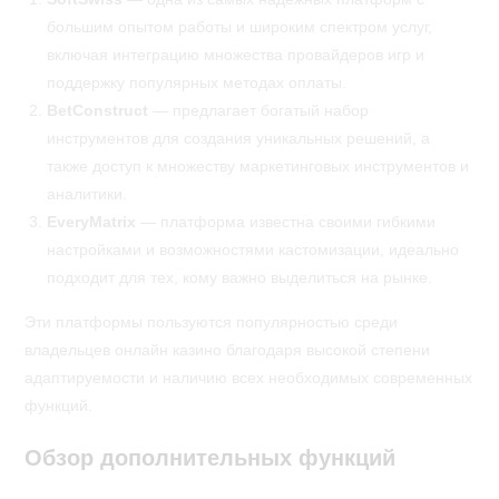
большим опытом работы и широким спектром услуг,
включая интеграцию множества провайдеров игр и
поддержку популярных методах оплаты.
BetConstruct
— предлагает богатый набор
инструментов для создания уникальных решений, а
также доступ к множеству маркетинговых инструментов и
аналитики.
EveryMatrix
— платформа известна своими гибкими
настройками и возможностями кастомизации, идеально
подходит для тех, кому важно выделиться на рынке.
Эти платформы пользуются популярностью среди
владельцев онлайн казино благодаря высокой степени
адаптируемости и наличию всех необходимых современных
функций.
Обзор дополнительных функций