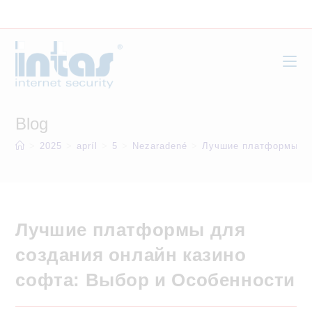
Skip
to
content
Blog
>
2025
>
apríl
>
5
>
Nezaradené
>
Лучшие платформы дл
Лучшие платформы для
создания онлайн казино
софта: Выбор и Особенности