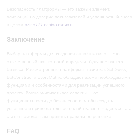
Безопасность платформы — это важный элемент,
влияющий на доверие пользователей и успешность бизнеса
в целом
azino777 casino скачать
.
Заключение
Выбор платформы для создания онлайн казино — это
ответственный шаг, который определит будущее вашего
бизнеса. Рассмотренные платформы, такие как SoftSwiss,
BetConstruct и EveryMatrix, обладают всеми необходимыми
функциями и особенностями для реализации успешного
проекта. Важно учитывать все аспекты — от
функциональности до безопасности, чтобы создать
успешное и привлекательное онлайн казино. Надеемся, эта
статья поможет вам принять правильное решение.
FAQ