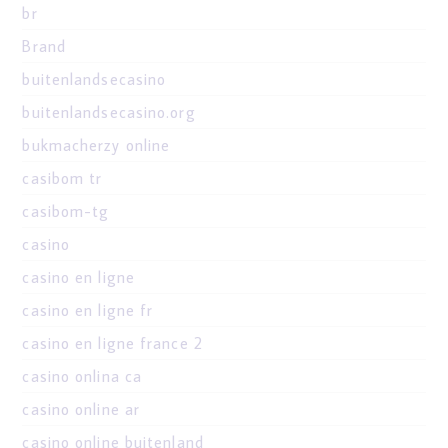
br
Brand
buitenlandsecasino
buitenlandsecasino.org
bukmacherzy online
casibom tr
casibom-tg
casino
casino en ligne
casino en ligne fr
casino en ligne france 2
casino onlina ca
casino online ar
casino online buitenland