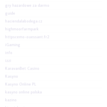
gry hazardowe za darmo
guide
haciendalabodega.cz
highmoorfarmpark
httpscemo-ouessant.fr2
iGaming
info
izzi
KaravanBet Casino
Kasyno
Kasyno Online PL
kasyno online polska
kazino