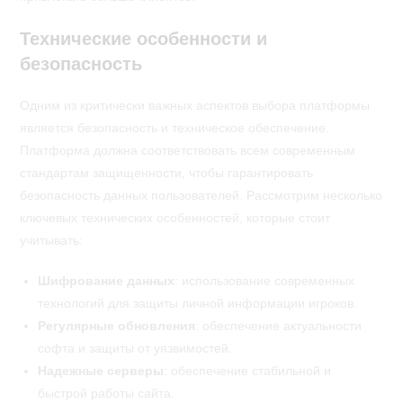
Технические особенности и
безопасность
Одним из критически важных аспектов выбора платформы
является безопасность и техническое обеспечение.
Платформа должна соответствовать всем современным
стандартам защищенности, чтобы гарантировать
безопасность данных пользователей. Рассмотрим несколько
ключевых технических особенностей, которые стоит
учитывать:
Шифрование данных
: использование современных
технологий для защиты личной информации игроков.
Регулярные обновления
: обеспечение актуальности
софта и защиты от уязвимостей.
Надежные серверы
: обеспечение стабильной и
быстрой работы сайта.