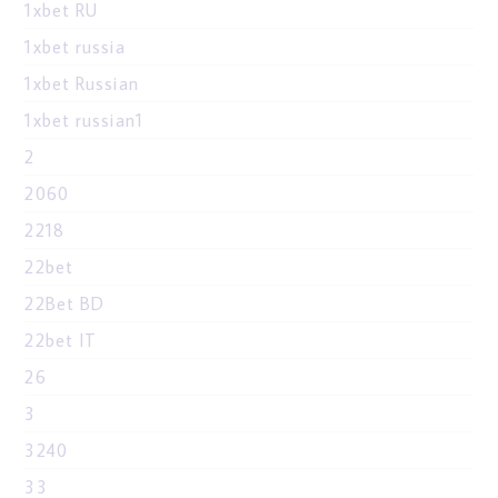
1xbet RU
1xbet russia
1xbet Russian
1xbet russian1
2
2060
2218
22bet
22Bet BD
22bet IT
26
3
3240
33