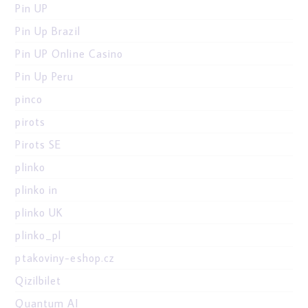
Pin UP
Pin Up Brazil
Pin UP Online Casino
Pin Up Peru
pinco
pirots
Pirots SE
plinko
plinko in
plinko UK
plinko_pl
ptakoviny-eshop.cz
Qizilbilet
Quantum AI