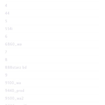
4
44
5
554i
6
6860_wa
7
8
888starz bd
9
9100_wa
9440_prod
9500_wa2