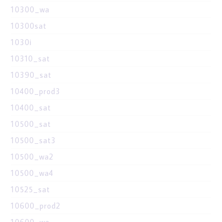
10300_wa
10300sat
1030i
10310_sat
10390_sat
10400_prod3
10400_sat
10500_sat
10500_sat3
10500_wa2
10500_wa4
10525_sat
10600_prod2