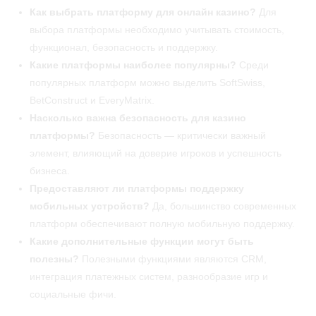
Как выбрать платформу для онлайн казино?
Для
выбора платформы необходимо учитывать стоимость,
функционал, безопасность и поддержку.
Какие платформы наиболее популярны?
Среди
популярных платформ можно выделить SoftSwiss,
BetConstruct и EveryMatrix.
Насколько важна безопасность для казино
платформы?
Безопасность — критически важный
элемент, влияющий на доверие игроков и успешность
бизнеса.
Предоставляют ли платформы поддержку
мобильных устройств?
Да, большинство современных
платформ обеспечивают полную мобильную поддержку.
Какие дополнительные функции могут быть
полезны?
Полезными функциями являются CRM,
интеграция платежных систем, разнообразие игр и
социальные фичи.