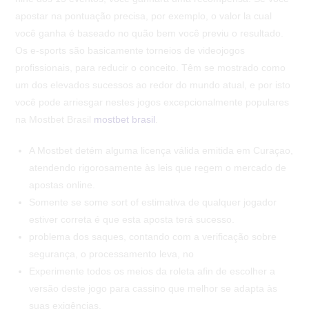
apostar na pontuação precisa, por exemplo, o valor la cual
você ganha é baseado no quão bem você previu o resultado.
Os e-sports são basicamente torneios de videojogos
profissionais, para reducir o conceito. Têm se mostrado como
um dos elevados sucessos ao redor do mundo atual, e por isto
você pode arriesgar nestes jogos excepcionalmente populares
na Mostbet Brasil
mostbet brasil
.
A Mostbet detém alguma licença válida emitida em Curaçao,
atendendo rigorosamente às leis que regem o mercado de
apostas online.
Somente se some sort of estimativa de qualquer jogador
estiver correta é que esta aposta terá sucesso.
problema dos saques, contando com a verificação sobre
segurança, o processamento leva, no
Experimente todos os meios da roleta afin de escolher a
versão deste jogo para cassino que melhor se adapta às
suas exigências.