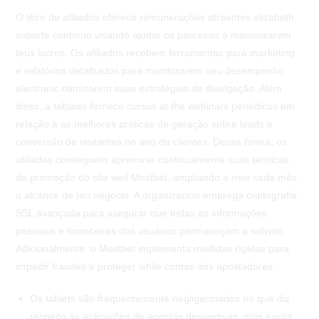
O libro de afiliados oferece remunerações atraentes elizabeth
suporte contínuo visando ajudar os parceiros a maximizarem
teus lucros. Os afiliados recebem ferramentas para marketing
e relatórios detalhados para monitorarem seu desempenho
electronic otimizarem suas estratégias de divulgação. Além
disso, a tablado fornece cursos at the webinars periódicos em
relação à as melhores práticas de geração sobre leads e
conversão de visitantes no ano de clientes. Dessa forma, os
afiliados conseguem aprimorar continuamente suas técnicas
de promoção do site weil Mostbet, ampliando a new cada mês
u alcance de teu negócio. A organizacion emprega criptografia
SSL avançada para asegurar que todas as informações
pessoais e financeiras dos usuários permaneçam a salvato.
Adicionalmente, o Mostbet implementa medidas rígidas para
impedir fraudes e proteger while contas dos apostadores.
Os tablets são frequentemente negligenciados no que diz
respeito às aplicações de apostas desportivas, mas exista