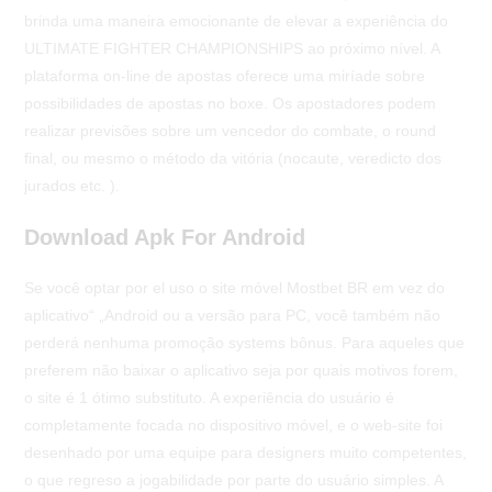
brinda uma maneira emocionante de elevar a experiência do
ULTIMATE FIGHTER CHAMPIONSHIPS ao próximo nível. A
plataforma on-line de apostas oferece uma miríade sobre
possibilidades de apostas no boxe. Os apostadores podem
realizar previsões sobre um vencedor do combate, o round
final, ou mesmo o método da vitória (nocaute, veredicto dos
jurados etc. ).
Download Apk For Android
Se você optar por el uso o site móvel Mostbet BR em vez do
aplicativo“ „Android ou a versão para PC, você também não
perderá nenhuma promoção systems bônus. Para aqueles que
preferem não baixar o aplicativo seja por quais motivos forem,
o site é 1 ótimo substituto. A experiência do usuário é
completamente focada no dispositivo móvel, e o web-site foi
desenhado por uma equipe para designers muito competentes,
o que regreso a jogabilidade por parte do usuário simples. A