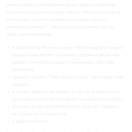
preferir utilizar o portaldiretamente em qualquer dispositivo,
mesmo na locais com conexão instável. Uma ampla gama de
informações, incluindo detalhes relacionada eventos e
beneficios anteriores,“ „está disponível no internet site na
seção sobre estatísticas.
A cobertura da Winners League e Most recognized League
realizada pela Mostbet é bastante completa e ght permite
apostar nos melhores jogos 2 campeonatos com odds
fenomenais.
aparecer, escolher “Pelas Redes Sociais” como opção sobre
cadastro.
A escolha particular de apostas do site de apostas é muito
apreciada e conhecida no meio de os jogadores brasileiros.
Ao entrar no site perform Most Bet e clicar em “Cadastre-
se”, basta, no formulário que
e grandes prêmios.