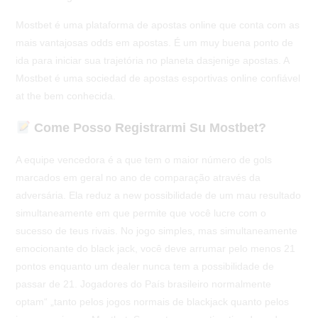
Mostbet é uma plataforma de apostas online que conta com as
mais vantajosas odds em apostas. É um muy buena ponto de
ida para iniciar sua trajetória no planeta dasjenige apostas. A
Mostbet é uma sociedad de apostas esportivas online confiável
at the bem conhecida.
Come Posso Registrarmi Su Mostbet?
A equipe vencedora é a que tem o maior número de gols
marcados em geral no ano de comparação através da
adversária. Ela reduz a new possibilidade de um mau resultado
simultaneamente em que permite que você lucre com o
sucesso de teus rivais. No jogo simples, mas simultaneamente
emocionante do black jack, você deve arrumar pelo menos 21
pontos enquanto um dealer nunca tem a possibilidade de
passar de 21. Jogadores do País brasileiro normalmente
optam“ „tanto pelos jogos normais de blackjack quanto pelos