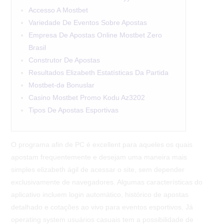
Accesso A Mostbet
Variedade De Eventos Sobre Apostas
Empresa De Apostas Online Mostbet Zero
Brasil
Construtor De Apostas
Resultados Elizabeth Estatísticas Da Partida
Mostbet-də Bonuslar
Casino Mostbet Promo Kodu Az3202
Tipos De Apostas Esportivas
O programa afin de PC é excellent para aqueles os quais
apostam frequentemente e desejam uma maneira mais
simples elizabeth ágil de acessar o site, sem depender
exclusivamente de navegadores. Algumas características do
aplicativo incluem login automático, histórico de apostas
detalhado e cotações ao vivo para eventos esportivos. Já
operating system usuários casuais tem a possibilidade de