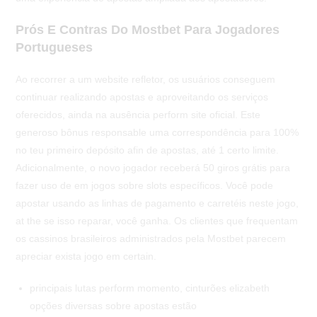
Prós E Contras Do Mostbet Para Jogadores
Portugueses
Ao recorrer a um website refletor, os usuários conseguem
continuar realizando apostas e aproveitando os serviços
oferecidos, ainda na ausência perform site oficial. Este
generoso bônus responsable uma correspondência para 100%
no teu primeiro depósito afin de apostas, até 1 certo limite.
Adicionalmente, o novo jogador receberá 50 giros grátis para
fazer uso de em jogos sobre slots específicos. Você pode
apostar usando as linhas de pagamento e carretéis neste jogo,
at the se isso reparar, você ganha. Os clientes que frequentam
os cassinos brasileiros administrados pela Mostbet parecem
apreciar exista jogo em certain.
principais lutas perform momento, cinturões elizabeth
opções diversas sobre apostas estão