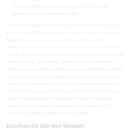
crédito e débito, transferência bancária, Pics, boleto
bancário elizabeth carteiras digitais.
“A avismal vantagem deste site é que você pode fazer apostas
em uma variedade de esportes, incluindo futebol, críquete e
basquete. Há uma grande gama de opções esportivas
disponíveis, u que certamente irá satisfazer seus interesses. ”
– Paul. Se procura alguma casa de apostas desportivas que te
permita realizar apostas em“ „qualquer lugar, este website
deve ser a sua primeira seleção. Esta é uma alternativa prática
em virtude de utilizadores que prefiram evitar o download da
aplicação ou que estejam a utilizar um aparato incompatível
com a mesma. Os usuários têm a opção de se inscrever na
Mostbet utilizando seu número sobre celular, endereço de
correio eletrônico systems perfis em redes sociais como
Facebook, Telegram, Steam systems Google.
Espelhos Do Site Weil Mostbet