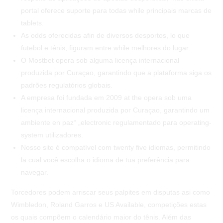
portal oferece suporte para todas while principais marcas de
tablets.
As odds oferecidas afin de diversos desportos, lo que
futebol e ténis, figuram entre while melhores do lugar.
O Mostbet opera sob alguma licença internacional
produzida por Curaçao, garantindo que a plataforma siga os
padrões regulatórios globais.
A empresa foi fundada em 2009 at the opera sob uma
licença internacional produzida por Curaçao, garantindo um
ambiente en paz“ „electronic regulamentado para operating-
system utilizadores.
Nosso site é compatível com twenty five idiomas, permitindo
la cual você escolha o idioma de tua preferência para
navegar.
Torcedores podem arriscar seus palpites em disputas asi como
Wimbledon, Roland Garros e US Available, competições estas
os quais compõem o calendário maior do tênis. Além das