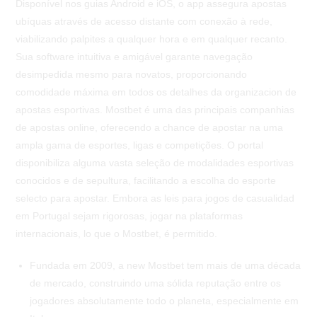
Disponível nos guias Android e iOS, o app assegura apostas
ubíquas através de acesso distante com conexão à rede,
viabilizando palpites a qualquer hora e em qualquer recanto.
Sua software intuitiva e amigável garante navegação
desimpedida mesmo para novatos, proporcionando
comodidade máxima em todos os detalhes da organizacion de
apostas esportivas. Mostbet é uma das principais companhias
de apostas online, oferecendo a chance de apostar na uma
ampla gama de esportes, ligas e competições. O portal
disponibiliza alguma vasta seleção de modalidades esportivas
conocidos e de sepultura, facilitando a escolha do esporte
selecto para apostar. Embora as leis para jogos de casualidad
em Portugal sejam rigorosas, jogar na plataformas
internacionais, lo que o Mostbet, é permitido.
Fundada em 2009, a new Mostbet tem mais de uma década
de mercado, construindo uma sólida reputação entre os
jogadores absolutamente todo o planeta, especialmente em