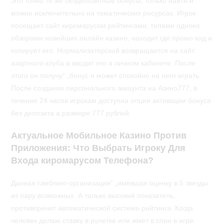
Это точно те же бездепозитные бонусы, только найти и
можно исключительно на тематических ресурсах. Игрок
посещает сайт киромарусом рейтингами, топами одноиз
обзорами новейших онлайн казино, находит где промо код и
копирует его. Нормализаторской возвращается на сайт
азартного клуба а вводит его а личном кабинете. После
этого он получу“ „бонус и может спокойно на него играть.
После создания персонального аккаунта на Азино777, в
течение 24 часов игрокам доступна опция активации бонуса
без депозита а размере 777 рублей.
Актуальное Мобильное Казино Против
Приложения: Что Выбрать Игроку Для
Входа киромарусом Телефона?
Данная гэмблинг-организация“ „имевшая оценку в 5 звезды
из пару возможных. А только высокий показатель,
противоречит автоматической системе рейтинга. Когда
человек делаю ставку в рулетке или жмет в спин в игре.