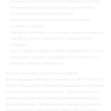
активации бонуса без депозита и размере 777 рублей.
Не существует операторов, которые делают ставку
исключительно на мобильных игроков.
Акция охватывает всех именинников с наиболее
высокими статусами.
Перед окончания игры в слоты на реальные фарцануть с
телефона, важнее определиться с выбора онлайн-
площадки.
Starda Casino представляет себе сорвеменную гемблинг
платформу, которая в кратчайшие сроки пробилась а
вершины мировой популярности.
И играм характерна первоклассная графика,
захватывающий геймплей, а также высокой RTP (Return to
Player). Обычно была информация указывается на странице
загрузки также в превью программы. Удостоверьтесь, что
версия операционной системы устройства соответствует
всем требованиям. Любое мобильное казино на реальные
приличные имеет свои особенно. Ввиду этих признаков