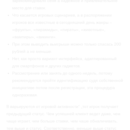
зарекомендовало себя а надежное и привлекательное
место для ставок.
Что касается игровых сценариев, а в распоряжении
игроков все известные в сегодняшний день жанры –
«фрукты», «пирамиды», «пираты», «животные»,
«вампиры», «викинги».
При этом выводить выигрыши можно только спасась 200
рублей а не меньше.
Нет, как просто вариант интерфейса, адаптированный
для смартфонов и других гаджетов.
Рассмотрение или занять до одного недель, потому
рекомендуется пройти идентификацию судя собственной
инициативе потом после регистрации, эта процедура
одноразовая.
В варьируются от игровой активности“ „тот игрок получает
предыдущий статус. Чем успешней клиент ведет даже, чем
чаще играет, чем больше ставки, чем чаше обналичивать,
тем выше и статус. Соответственно, меньше выше статус