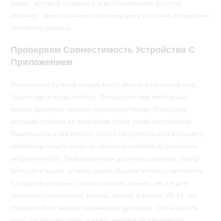
адрес, который создается дли обеспечения доступа
второму“ „виртуальному игорному дому а случае блокировки
основного домена.
Проверяем Совместимость Устройства С
Приложением
Поклонники рулетки теперь могут играть в любимой игру,
будучи где и когда любого. Пользователям мобильных
казино доступно немало преимуществами, благодаря
которым рулетка на телефоне стала такой популярной.
Развлекаясь в эту игру со своего смартфона или планшета,
севилестр практически не обратите отличий от реальных
игорного клуба. Пользователям доступен широкий спектр
бонусов и акций, а также разнообразие игровых автоматов.
Со другой стороны, скачать онлайн казино, же и в для,
запускать популярные забавы, можно и вскоре WI-FI, что
стремительно решает возникшую дилемму. Чтобы начать
игру, достаточно лишь угадать желаемые параметры,