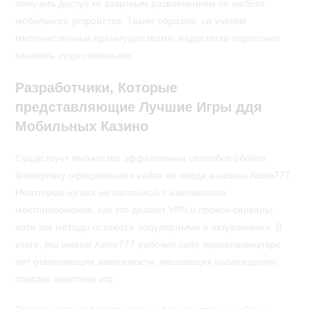
получить доступ ко азартным развлечениям со любого
мобильного устройства. Таким образом, со учетом
многочисленных преимуществами, недостатки перестают
казалось существенными.
Разработчики, Которые
представляющие Лучшие Игры ддя
Мобильных Казино
Существует множество эффективных способов обойти
блокировку официального сайта же входа в казино Azino777.
Некоторые из них не связанной с изменением
местоположения, как это делают VPN и прокси-серверы,
хотя эти методы остаются популярными и актуальными. В
итоге, мы имеем Azino777 рабочий сайт, тюркеншанцпарк
нет отвлекающих зависимости, мешающих наслаждению
спасась азартных игр.