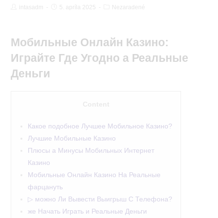
Post
Post
Post
intasadm
5. apríla 2025
Nezaradené
Author:
published:
Category:
Мобильные Онлайн Казино:
Играйте Где Угодно а Реальные
Деньги
Content
Какое подобное Лучшее Мобильное Казино?
Лучшие Мобильные Казино
Плюсы а Минусы Мобильных Интернет
Казино
Мобильные Онлайн Казино На Реальные
фарцануть
▷ можно Ли Вывести Выигрыш С Телефона?
же Начать Играть и Реальные Деньги