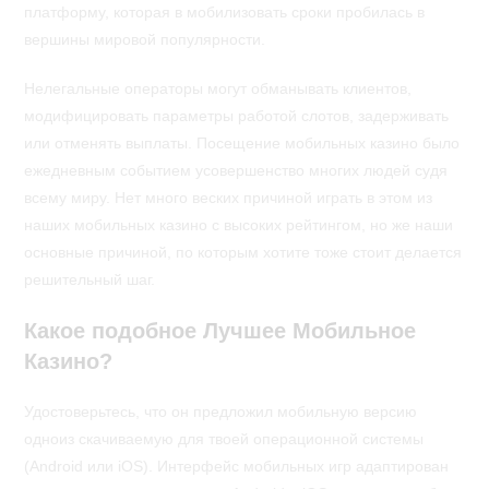
платформу, которая в мобилизовать сроки пробилась в
вершины мировой популярности.
Нелегальные операторы могут обманывать клиентов,
модифицировать параметры работой слотов, задерживать
или отменять выплаты. Посещение мобильных казино было
ежедневным событием усовершенство многих людей судя
всему миру. Нет много веских причиной играть в этом из
наших мобильных казино с высоких рейтингом, но же наши
основные причиной, по которым хотите тоже стоит делается
решительный шаг.
Какое подобное Лучшее Мобильное
Казино?
Удостоверьтесь, что он предложил мобильную версию
одноиз скачиваемую для твоей операционной системы
(Android или iOS). Интерфейс мобильных игр адаптирован