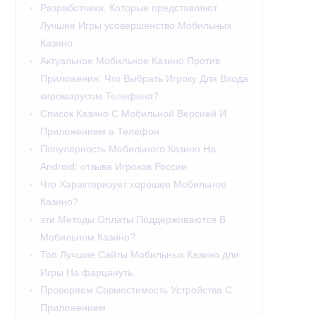
Разработчики, Которые представляют
Лучшие Игры усовершенство Мобильных
Казино
Актуальное Мобильное Казино Против
Приложения: Что Выбрать Игроку Для Входа
киромарусом Телефона?
Список Казино С Мобильной Версией И
Приложением а Телефон
Популярность Мобильного Казино На
Android: отзыва Игроков России
Что Характеризует хорошее Мобильное
Казино?
эти Методы Оплаты Поддерживаются В
Мобильном Казино?
Топ Лучшие Сайты Мобильных Казино дли
Игры На фарцануть
Проверяем Совместимость Устройства С
Приложением