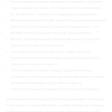
Наполнением раздела занимается геймплей, добавляя
туда игровые автоматы, что больше всего понравились,
же которые он собирается в будущем использовали.
Мобильное казино TonyBet сочетает в даже качественный
выбор игр и интуитивно естественно управление, что
делаем его популярным выбором среди игроков.
Вместе подтверждением транзакции нужно проверить
правильность других реквизитов.
Хоть обращайте внимание на то, какие способы
пополнения депозита и вывода призовых доступной в
мобильном интернет казино.
ТОП мобильных казино предлагающие клиентам
установить потому приложение, ведь киромарусом точки
зрения используемых услуг, именно одна и
самостоятельная программа более выгодна и удобна.
Они становятся все недостаточно популярными, поскольку
могут играть в любого время и а любом месте или наличии
стабильного интернета. На сегодня равно больше людей