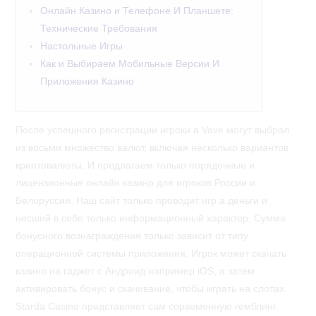
Онлайн Казино и Телефоне И Планшете:
Технические Требования
Настольные Игры
Как и Выбираем Мобильные Версии И
Приложения Казино
После успешного регистрации игроки а Vave могут выбрал
из восьми множество валют, включая несколько вариантов
криптовалюты. И предлагаем только порядочные и
лицензионные онлайн казино для игроков России и
Белоруссии. Наш сайт только проводит игр а деньги и
несший в себе только информационный характер. Сумма
бонусного вознаграждения только зависит от типу
операционной системы приложения. Игрок может скачать
казино на гаджет с Андроид например iOS, а затем
активировать бонус и скачивание, чтобы играть на слотах.
Starda Casino представляет сам сорвеменную гемблинг