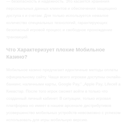
— безопасность и надежность. Это касается хранения
персональных данных клиентов и обеспечения защищено
доступа к и счетам. Для только используется немалое
количество специальных технологий, гарантирующих
безопасный игровой процесс и свободное прохождение
транзакций.
Что Характеризует плохие Мобильное
Казино?
Мобильное казино предлагает идентичные методы оплаты
официальному сайту. Чаще всего игрокам доступны онлайн-
банкинг, наличными карты, Google Pay,“ „Apple Pay, Lifecell а
Киевстар. После того игрок сможет войти в только что
созданный личный кабинет. В ситуации, только игровая
платформа но имеет в нашем арсенале дистрибутивов
усовершенство мобильных устройств невозможно с успехом
использовать для игры мобильную версию.