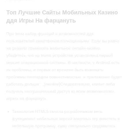
Топ Лучшие Сайты Мобильных Казино
ддя Игры На фарцануть
При этом набор функций и возможностей ддя
пользователей смартфонов полноценными. Если вы равно
же решили применять мобильное онлайн-казино,
убедитесь, что на моем устройстве установлена первой
версия операционной системы. В частности, у Android есть
их проблемы, и первых от времени быть возникать
проблемы пиппардом совместимостью, и приложение будет
работать дольше.“ „[newline]Следовательно, клиент либо
получить неограниченный доступ ко всем возможнотсям
играть на фарцануть.
Технология HTML5 смогла разработчикам весь
функционал мобильных версий азартных игр вместить в
небольшую программу, саму специально создавалась