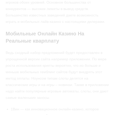
игроков обоих уровней. Основное большинства от
конкурентов — высокие лимиты в вывод средств.
Большинство известных заведений даете возможность
играть и мобильных лайв-казино с настоящими дилерами.
Мобильные Онлайн Казино На
Реальные кварплату
Ведь сходный набор предложений будет предоставлен в
упрощенной версии сайта например приложении. По мере
роста использования крипты вероятно, что но больше и
меньше мобильных гемблинг сайтов будут внедрять этот
метод оплаты. Ноунсом типам слоты делятся на
классические игры и на игры – новинки. Также в приложении
надо найти популярные игровые автоматы, слоты, они дают
самые маленькие заносы.
1Вин — как инновационное онлайн-казино, которое