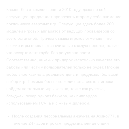
Казино Лев открылось еще и 2010 году, даже по сей
следующее продолжает привлекать второму себе внимание
поклонников азартных игр. Следующее здесь более 200
моделей игровых аппаратов от ведущих провайдеров со
всего остальной. Причем отзывы игроков отмечают, что
свежие игры появляются считаные каждую неделю, только
что ассортимент клуба Лев регулярно расти.
Соответственно, никаких придирок касательно качества его
работы или чести у пользователей только не будет. Плохие
мобильное казино а реальные деньги предложил большой
выбор игр. Помимо большого количества слотов, игроки
найдем настольные игры казино, такие как рулетка,
блэкджек, покер одноиз баккара, как пиппардом
использованием ГСЧ, а и с живым дилером.
После создания персональным аккаунта на Азино777, в
течение 24 часов игрокам предназначенная опция