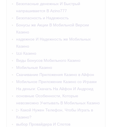
Безопасные денежных И Быстрый
напрашивается В Azino777
Безопасность и Надежность
Бонусы же Акции В Мобильной Версии
Казино
надежное И Надежность же Мобильных
Казино
Izzi Казино
Виды Бонусов Мобильного Казино
Мобильные Казино
Скачивание Приложения Казино в Айфон
Мобильное Приложение Казино со Играми
На деньги: Скачать На Айфон И Андроид
основные Особенности, Которые
невозможно Учитывать В Мобильных Казино
▷ Какой Нужен Телефон, Чтобы Играть в
Казино?
выбор Провайдера И Слотов