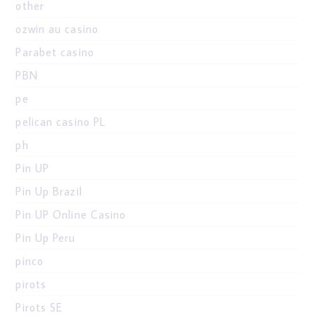
other
ozwin au casino
Parabet casino
PBN
pe
pelican casino PL
ph
Pin UP
Pin Up Brazil
Pin UP Online Casino
Pin Up Peru
pinco
pirots
Pirots SE