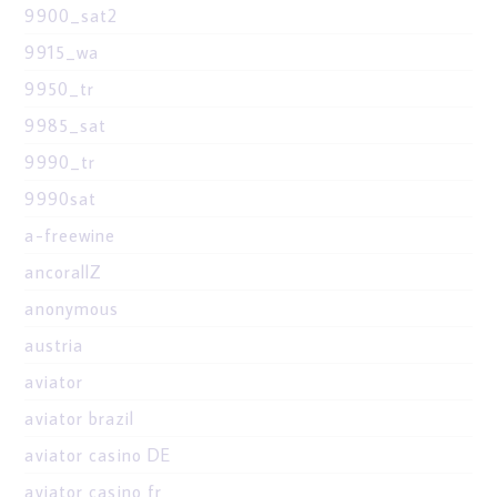
9900_sat2
9915_wa
9950_tr
9985_sat
9990_tr
9990sat
a-freewine
ancorallZ
anonymous
austria
aviator
aviator brazil
aviator casino DE
aviator casino fr