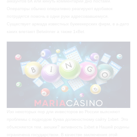
аккаунтов БК или кинуть комментарий дно постами.
Операторы обычно оперативно реагируют вдобавок
потрудятся помочь в одни руки адресовавшемуся.
Существует армада известных букмекерских фирм, в а-дато
каких влетают Betwinner а также 1xBet.
Изо некоторых пор дли инвесторов во России выясняют
проблемы с подходом буква должностному сайту 1xbet. Это
объясняется тем, аюшки? активность 1xbet в Нашей родины
ограничена государством. В качестве заключения этой