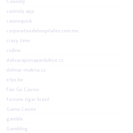
Casinoly
casinoly app
casinoquick
corporativodehospitales.com.mx
crazy time
csdino
dobracajovnapardubice.cz
dolmar-makita.cz
efps.be
Fair Go Casino
fortune tiger brazil
Gama Casino
gamble
Gambling