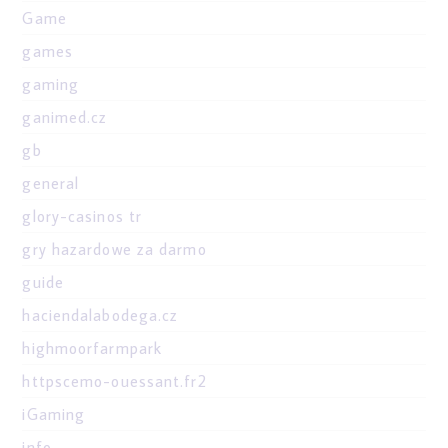
Game
games
gaming
ganimed.cz
gb
general
glory-casinos tr
gry hazardowe za darmo
guide
haciendalabodega.cz
highmoorfarmpark
httpscemo-ouessant.fr2
iGaming
info