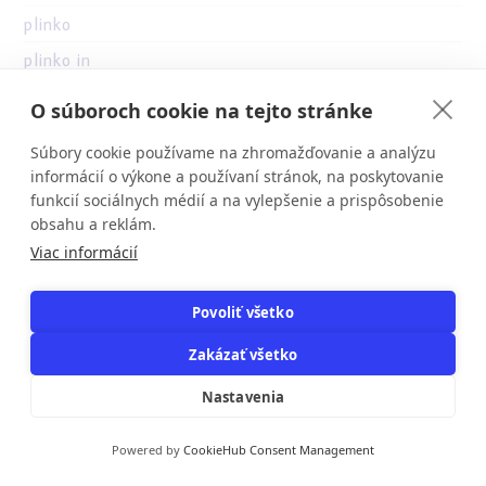
plinko
plinko in
plinko UK
O súboroch cookie na tejto stránke
plinko_pl
Súbory cookie používame na zhromažďovanie a analýzu
ptakoviny-eshop.cz
informácií o výkone a používaní stránok, na poskytovanie
funkcií sociálnych médií a na vylepšenie a prispôsobenie
Qizilbilet
obsahu a reklám.
Quantum AI
Viac informácií
Quickwin
Ramenbet
Povoliť všetko
restaurant-icook
Zakázať všetko
result_1743
Nastavenia
Review
Powered by
CookieHub Consent Management
Reviewe