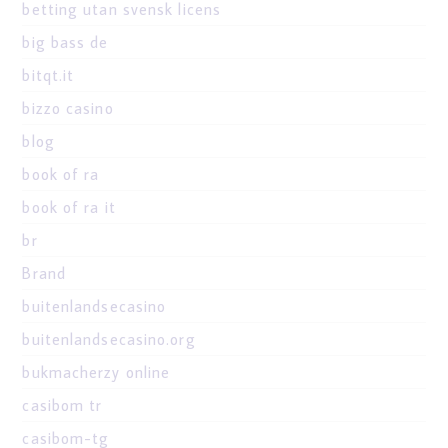
betting utan svensk licens
big bass de
bitqt.it
bizzo casino
blog
book of ra
book of ra it
br
Brand
buitenlandsecasino
buitenlandsecasino.org
bukmacherzy online
casibom tr
casibom-tg