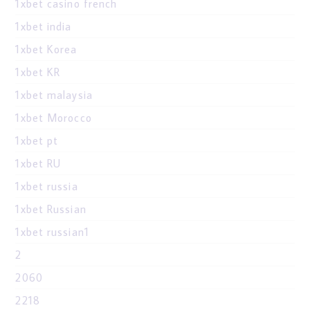
1xbet casino french
1xbet india
1xbet Korea
1xbet KR
1xbet malaysia
1xbet Morocco
1xbet pt
1xbet RU
1xbet russia
1xbet Russian
1xbet russian1
2
2060
2218