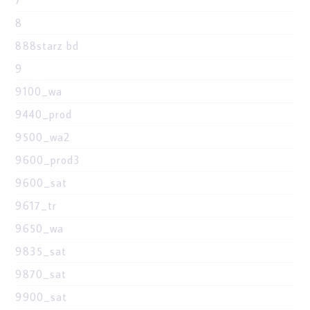
8
888starz bd
9
9100_wa
9440_prod
9500_wa2
9600_prod3
9600_sat
9617_tr
9650_wa
9835_sat
9870_sat
9900_sat