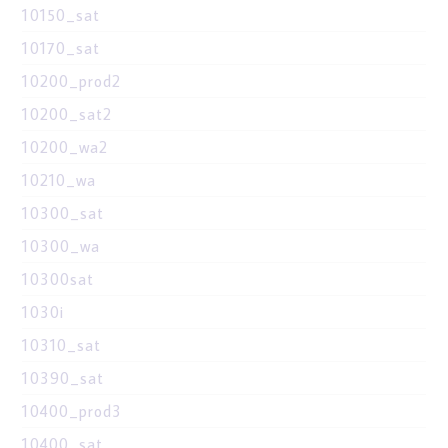
10150_sat
10170_sat
10200_prod2
10200_sat2
10200_wa2
10210_wa
10300_sat
10300_wa
10300sat
1030i
10310_sat
10390_sat
10400_prod3
10400_sat