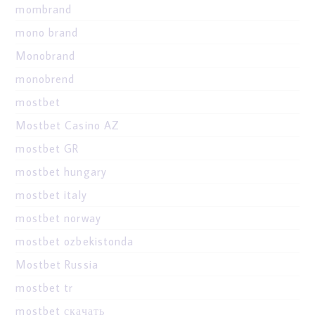
mombrand
mono brand
Monobrand
monobrend
mostbet
Mostbet Casino AZ
mostbet GR
mostbet hungary
mostbet italy
mostbet norway
mostbet ozbekistonda
Mostbet Russia
mostbet tr
mostbet скачать