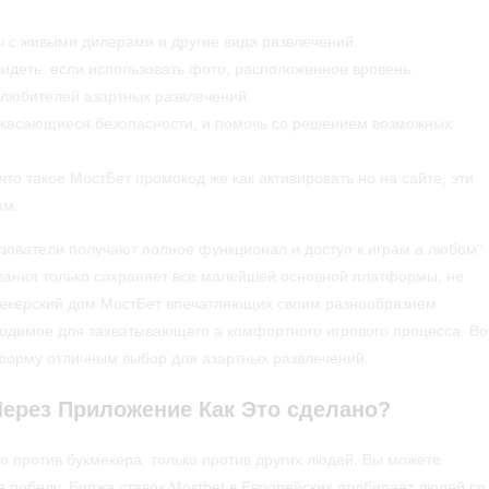
ы с живыми дилерами и другие вида развлечений.
идеть, если использовать фото, расположенное вровень.
 любителей азартных развлечений.
, касающиеся безопасности, и помочь со решением возможных
что такое МостБет промокод же как активировать но на сайте, эти
ям.
зователи получают полное функционал и доступ к играм а любом“
вания только сохраняет все малейшей основной платформы, не
мекерский дом МостБет впечатляющих своим разнообразием
ходимое для захватывающего а комфортного игрового процесса. Во
форму отличным выбор для азартных развлечений.
Через Приложение Как Это сделано?
но против букмекера, только против других людей. Вы можете
 а победу. Биржа ставок Mostbet в Европейских подбирает людей со