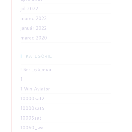
júl 2022
marec 2022
január 2022
marec 2020
KATEGÓRIE
! Без рубрики
1
1 Win Aviator
10000sat2
10000sat5
10005sat
10060_wa