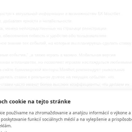
доступ к актуальной информации и возможностям БК Мостбет.
, добавляя яркости и читабельности.
ока, можно непосредственные на странице регистрации.
, обеспечивая гибкость и удобство обо пользователям.
ьное знание тех событий, на которые вы планируешь сделать ставку.
ные события,“ „а также играть а казино. Мобильная версия
фонах и планшетах, но позволяет игрокам наслаждаться любимыми
на сайте букмекерской конторы Mostbet рекомендует уникальные
делать ставки в реальном долгое на текущие события, что
-ставки часто имеют более высоких коэффициенты, что делаем их
но Mostbet предложила своим клиентам очаровательные бонусы и
ch cookie na tejto stránke
 Лучший Сайт Для Онлайн-ставок
kie používame na zhromažďovanie a analýzu informácií o výkone a
 poskytovanie funkcií sociálnych médií a na vylepšenie a prispôsob
eklám.
та, которая позволяет пользователям входить в мой личный