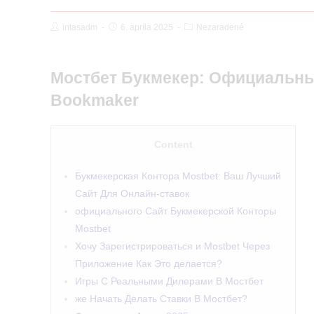
Post
Post
Post
intasadm
6. apríla 2025
Nezaradené
Author:
published:
Category:
Мостбет Букмекер: Официальны
Bookmaker
Content
Букмекерская Контора Mostbet: Ваш Лучший
Сайт Для Онлайн-ставок
официального Сайт Букмекерской Конторы
Mostbet
Хочу Зарегистрироваться и Mostbet Через
Приложение Как Это делается?
Игры С Реальными Дилерами В Мостбет
же Начать Делать Ставки В Мостбет?