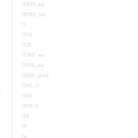
10831_wa
10985_wa
11
1113i
1126
11380_wa
11400_wa
11800_prod
1240_tr
т
1440
1450-2
174
19
1w