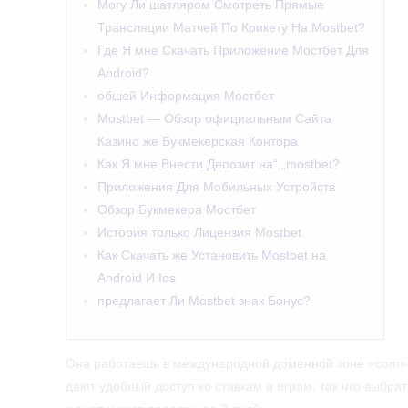
Могу Ли шатляром Смотреть Прямые
Трансляции Матчей По Крикету На Mostbet?
Где Я мне Скачать Приложение Мостбет Для
Android?
обшей Информация Мостбет
Mostbet — Обзор официальным Сайта
Казино же Букмекерская Контора
Как Я мне Внести Депозит на“ „mostbet?
Приложения Для Мобильных Устройств
Обзор Букмекера Мостбет
История только Лицензия Mostbet
Как Скачать же Установить Mostbet на
Android И Ios
предлагает Ли Mostbet знак Бонус?
Она работаешь в международной доменной зоне «com» 
дают удобный доступ ко ставкам и играм, так что выбрат