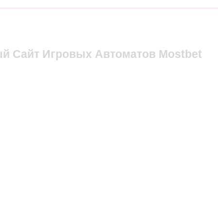
й Сайт Игровых Автоматов Mostbet