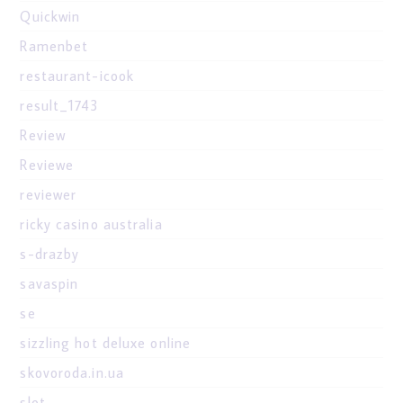
Quickwin
Ramenbet
restaurant-icook
result_1743
Review
Reviewe
reviewer
ricky casino australia
s-drazby
savaspin
se
sizzling hot deluxe online
skovoroda.in.ua
slot