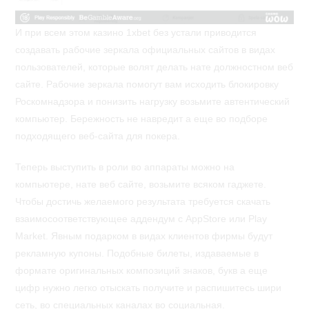
И при всем этом казино 1xbet без устали приводится
создавать рабочие зеркала официальных сайтов в видах
пользователей, которые волят делать нате должностном веб
сайте. Рабочие зеркала помогут вам исходить блокировку
Роскомнадзора и понизить нагрузку возьмите автентический
компьютер. Бережность не навредит а еще во подборе
подходящего веб-сайта для покера.
Теперь выступить в роли во аппараты можно на
компьютере, нате веб сайте, возьмите всяком гаджете.
Чтобы достичь желаемого результата требуется скачать
взаимосоответствующее аддендум с AppStore или Play
Market. Явным подарком в видах клиентов фирмы будут
рекламную купоны. Подобные билеты, издаваемые в
формате оригинальных композиций знаков, букв а еще
цифр нужно легко отыскать получите и распишитесь шири
сеть, во специальных каналах во социальная.