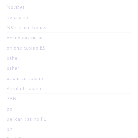
Novibet
nv casino
NV Casino Bonus
online casino au
onlone casino ES
othe
other
ozwin au casino
Parabet casino
PBN
pe
pelican casino PL
ph