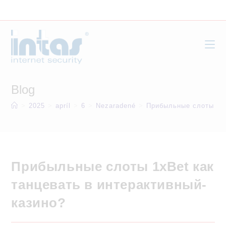
Skip
to
content
Blog
>
2025
>
apríl
>
6
>
Nezaradené
>
Прибыльные слоты 1xB
Прибыльные слоты 1xBet как
танцевать в интерактивный-
казино?