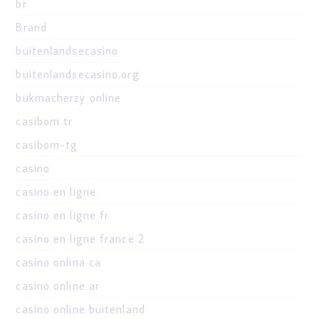
br
Brand
buitenlandsecasino
buitenlandsecasino.org
bukmacherzy online
casibom tr
casibom-tg
casino
casino en ligne
casino en ligne fr
casino en ligne france 2
casino onlina ca
casino online ar
casino online buitenland