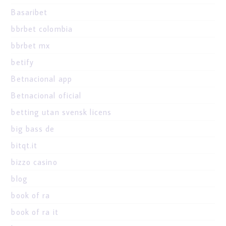
Basaribet
bbrbet colombia
bbrbet mx
betify
Betnacional app
Betnacional oficial
betting utan svensk licens
big bass de
bitqt.it
bizzo casino
blog
book of ra
book of ra it