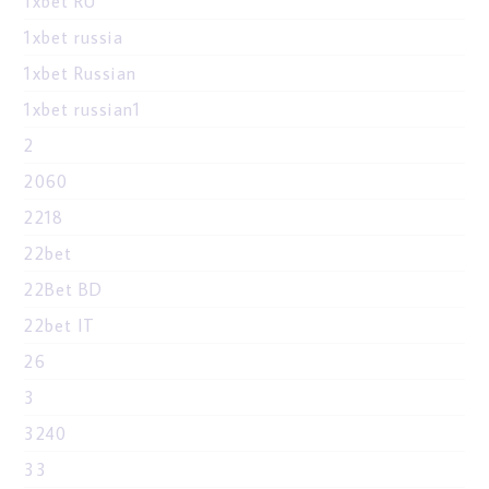
1xbet RU
1xbet russia
1xbet Russian
1xbet russian1
2
2060
2218
22bet
22Bet BD
22bet IT
26
3
3240
33