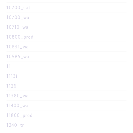
10700_sat
10700_wa
10710_wa
10800_prod
10831_wa
10985_wa
11
1113i
1126
11380_wa
11400_wa
11800_prod
1240_tr