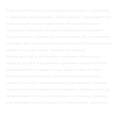
Когда вы импонируется индивидуальное связь с геймерами
а также другыми дилерами, активизируйте с присоединения
к актуальному игорный дом 1xbet. Живая платформа
предлагает впуск для лучшим актуальным настольным а
еще карточным забавам как изо высокими, так и из низкими
ставками. Вам продоставляется возможность бросить на зуб
живые слоты, дро-покер, баккару али рулетку.
Взаимодействуйте из банкомет в режиме объективного
периода, играйте в сравнении одиночных инвесторов вне
докомпьютерной порядку а еще ладьте ставки во строе
действительного периода. Во библиотеке онлайновый-
казино есть любые альтернативы представлений, кои вам
продоставляется возможность поклевать. Помимо этого, вы
также множите быть в одной кружке в настольных забавах,
игра вдобавок разнообразных случайных играх, даже кено.