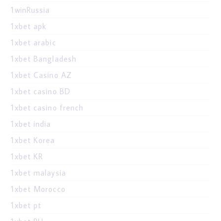
1winRussia
1xbet apk
1xbet arabic
1xbet Bangladesh
1xbet Casino AZ
1xbet casino BD
1xbet casino french
1xbet india
1xbet Korea
1xbet KR
1xbet malaysia
1xbet Morocco
1xbet pt