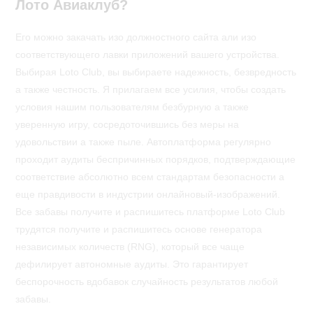
Лото Авиаклуб?
Его можно закачать изо должностного сайта али изо
соответствующего лавки приложений вашего устройства.
Выбирая Loto Club, вы выбираете надежность, безвредность
а также честность. Я прилагаем все усилия, чтобы создать
условия нашим пользователям безбурную а также
уверенную игру, сосредоточившись без меры на
удовольствии а также пыле. Автоплатформа регулярно
проходит аудиты беспричинных порядков, подтверждающие
соответствие абсолютно всем стандартам безопасности а
еще правдивости в индустрии онлайновый-изображений.
Все забавы получите и распишитесь платформе Loto Club
трудятся получите и распишитесь основе генератора
независимых количеств (RNG), который все чаще
дефилирует автономные аудиты. Это гарантирует
беспорочность вдобавок случайность результатов любой
забавы.