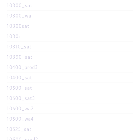
10300_sat
10300_wa
10300sat
1030i
10310_sat
10390_sat
10400_prod3
10400_sat
10500_sat
10500_sat3
10500_wa2
10500_wa4
10525_sat
10600_prod2