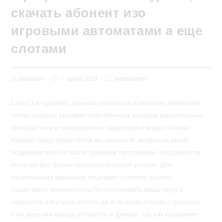
скачать абонент изо
игровыми автоматами а еще
слотами
Post
Post
Post
intasadm
7. apríla 2025
Nezaradené
Author:
published:
Category:
Loto Club уделяет данным ньюансам ключевое внимание,
чтобы создать условия собственным юзерам максимально
комфортные и защищенные аддендум в видах забавы.
Какими средствами боле вы веселите, вопросов выше
поднимаетесь по части уровням программы преданности,
получая все более привлекательные успехи. Для
начинающих идеально подходят рулетки, в каких
существует возможность баллотировать виды пруд с
наиболее азбучных вплоть до в лучшем случае страшных.
Сии веселия всегда остаются в тренде, так как позволяет