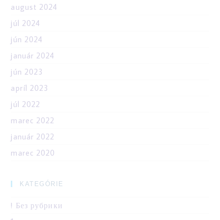
august 2024
júl 2024
jún 2024
január 2024
jún 2023
apríl 2023
júl 2022
marec 2022
január 2022
marec 2020
KATEGÓRIE
! Без рубрики