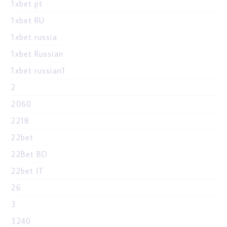
1xbet pt
1xbet RU
1xbet russia
1xbet Russian
1xbet russian1
2
2060
2218
22bet
22Bet BD
22bet IT
26
3
3240