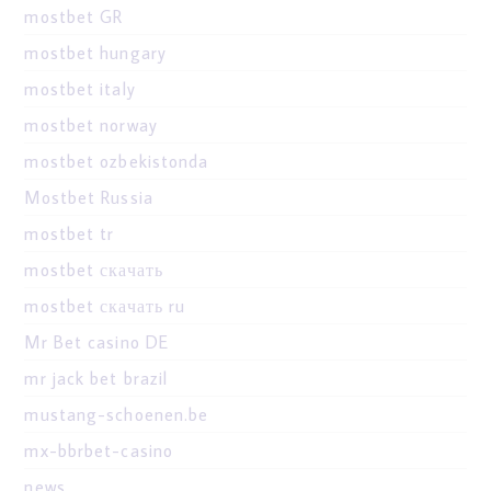
mostbet GR
mostbet hungary
mostbet italy
mostbet norway
mostbet ozbekistonda
Mostbet Russia
mostbet tr
mostbet скачать
mostbet скачать ru
Mr Bet casino DE
mr jack bet brazil
mustang-schoenen.be
mx-bbrbet-casino
news