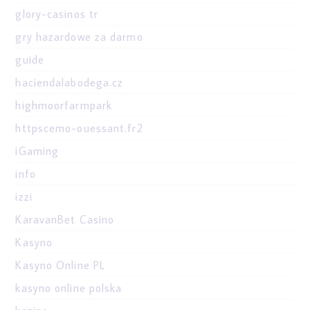
glory-casinos tr
gry hazardowe za darmo
guide
haciendalabodega.cz
highmoorfarmpark
httpscemo-ouessant.fr2
iGaming
info
izzi
KaravanBet Casino
Kasyno
Kasyno Online PL
kasyno online polska