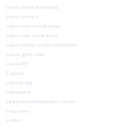
casino online buitenland
casinò online it
casino utan svensk licens
casino utan svesk licens
casino zonder crucks netherlands
casino-glory india
casino770
Casinoly
casinoly app
casinoquick
corporativodehospitales.com.mx
crazy time
csdino