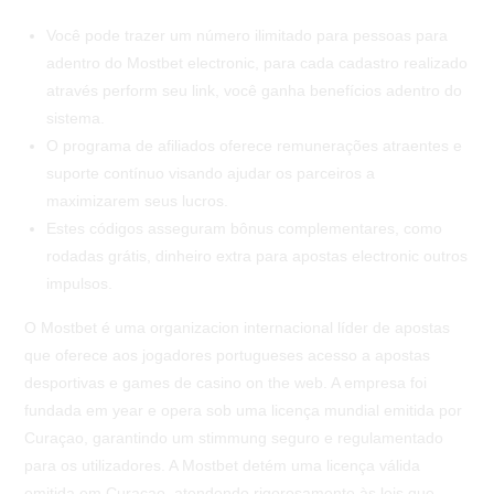
Você pode trazer um número ilimitado para pessoas para
adentro do Mostbet electronic, para cada cadastro realizado
através perform seu link, você ganha benefícios adentro do
sistema.
O programa de afiliados oferece remunerações atraentes e
suporte contínuo visando ajudar os parceiros a
maximizarem seus lucros.
Estes códigos asseguram bônus complementares, como
rodadas grátis, dinheiro extra para apostas electronic outros
impulsos.
O Mostbet é uma organizacion internacional líder de apostas
que oferece aos jogadores portugueses acesso a apostas
desportivas e games de casino on the web. A empresa foi
fundada em year e opera sob uma licença mundial emitida por
Curaçao, garantindo um stimmung seguro e regulamentado
para os utilizadores. A Mostbet detém uma licença válida
emitida em Curaçao, atendendo rigorosamente às leis que