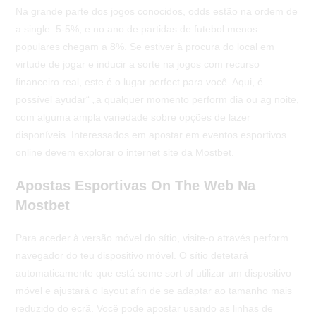
Na grande parte dos jogos conocidos, odds estão na ordem de
a single. 5-5%, e no ano de partidas de futebol menos
populares chegam a 8%. Se estiver à procura do local em
virtude de jogar e inducir a sorte na jogos com recurso
financeiro real, este é o lugar perfect para você. Aqui, é
possível ayudar“ „a qualquer momento perform dia ou ag noite,
com alguma ampla variedade sobre opções de lazer
disponíveis. Interessados em apostar em eventos esportivos
online devem explorar o internet site da Mostbet.
Apostas Esportivas On The Web Na
Mostbet
Para aceder à versão móvel do sítio, visite-o através perform
navegador do teu dispositivo móvel. O sítio detetará
automaticamente que está some sort of utilizar um dispositivo
móvel e ajustará o layout afin de se adaptar ao tamanho mais
reduzido do ecrã. Você pode apostar usando as linhas de