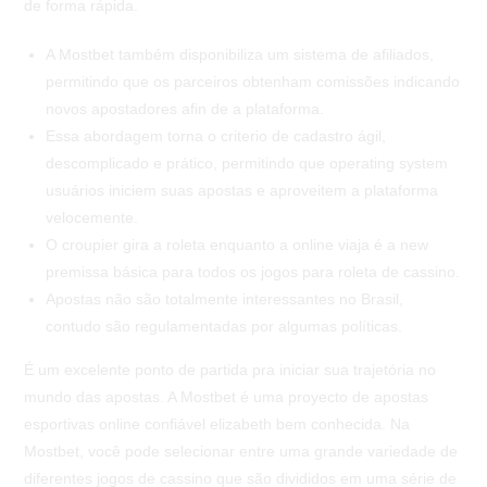
de forma rápida.
A Mostbet também disponibiliza um sistema de afiliados,
permitindo que os parceiros obtenham comissões indicando
novos apostadores afin de a plataforma.
Essa abordagem torna o criterio de cadastro ágil,
descomplicado e prático, permitindo que operating system
usuários iniciem suas apostas e aproveitem a plataforma
velocemente.
O croupier gira a roleta enquanto a online viaja é a new
premissa básica para todos os jogos para roleta de cassino.
Apostas não são totalmente interessantes no Brasil,
contudo são regulamentadas por algumas políticas.
É um excelente ponto de partida pra iniciar sua trajetória no
mundo das apostas. A Mostbet é uma proyecto de apostas
esportivas online confiável elizabeth bem conhecida. Na
Mostbet, você pode selecionar entre uma grande variedade de
diferentes jogos de cassino que são divididos em uma série de