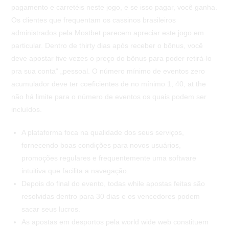
pagamento e carretéis neste jogo, e se isso pagar, você ganha.
Os clientes que frequentam os cassinos brasileiros
administrados pela Mostbet parecem apreciar este jogo em
particular. Dentro de thirty dias após receber o bônus, você
deve apostar five vezes o preço do bônus para poder retirá-lo
pra sua conta“ „pessoal. O número mínimo de eventos zero
acumulador deve ter coeficientes de no mínimo 1, 40, at the
não há limite para o número de eventos os quais podem ser
incluídos.
A plataforma foca na qualidade dos seus serviços,
fornecendo boas condições para novos usuários,
promoções regulares e frequentemente uma software
intuitiva que facilita a navegação.
Depois do final do evento, todas while apostas feitas são
resolvidas dentro para 30 dias e os vencedores podem
sacar seus lucros.
As apostas em desportos pela world wide web constituem