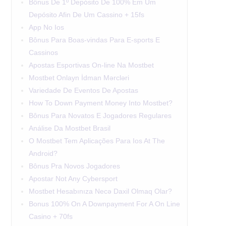
Bônus De 1º Depósito De 100% Em Um
Depósito Afin De Um Cassino + 15fs
App No Ios
Bônus Para Boas-vindas Para E-sports E
Cassinos
Apostas Esportivas On-line Na Mostbet
Mostbet Onlayn İdman Mərcləri
Variedade De Eventos De Apostas
How To Down Payment Money Into Mostbet?
Bônus Para Novatos E Jogadores Regulares
Análise Da Mostbet Brasil
O Mostbet Tem Aplicações Para Ios At The
Android?
Bônus Pra Novos Jogadores
Apostar Not Any Cybersport
Mostbet Hesabınıza Necə Daxil Olmaq Olar?
Bonus 100% On A Downpayment For A On Line
Casino + 70fs