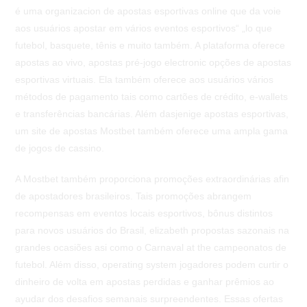
é uma organizacion de apostas esportivas online que da voie
aos usuários apostar em vários eventos esportivos“ „lo que
futebol, basquete, tênis e muito também. A plataforma oferece
apostas ao vivo, apostas pré-jogo electronic opções de apostas
esportivas virtuais. Ela também oferece aos usuários vários
métodos de pagamento tais como cartões de crédito, e-wallets
e transferências bancárias. Além dasjenige apostas esportivas,
um site de apostas Mostbet também oferece uma ampla gama
de jogos de cassino.
A Mostbet também proporciona promoções extraordinárias afin
de apostadores brasileiros. Tais promoções abrangem
recompensas em eventos locais esportivos, bônus distintos
para novos usuários do Brasil, elizabeth propostas sazonais na
grandes ocasiões asi como o Carnaval at the campeonatos de
futebol. Além disso, operating system jogadores podem curtir o
dinheiro de volta em apostas perdidas e ganhar prêmios ao
ayudar dos desafios semanais surpreendentes. Essas ofertas