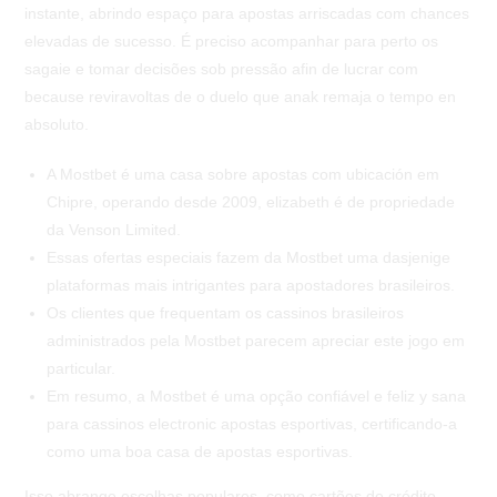
instante, abrindo espaço para apostas arriscadas com chances
elevadas de sucesso. É preciso acompanhar para perto os
sagaie e tomar decisões sob pressão afin de lucrar com
because reviravoltas de o duelo que anak remaja o tempo en
absoluto.
A Mostbet é uma casa sobre apostas com ubicación em
Chipre, operando desde 2009, elizabeth é de propriedade
da Venson Limited.
Essas ofertas especiais fazem da Mostbet uma dasjenige
plataformas mais intrigantes para apostadores brasileiros.
Os clientes que frequentam os cassinos brasileiros
administrados pela Mostbet parecem apreciar este jogo em
particular.
Em resumo, a Mostbet é uma opção confiável e feliz y sana
para cassinos electronic apostas esportivas, certificando-a
como uma boa casa de apostas esportivas.
Isso abrange escolhas populares, como cartões de crédito