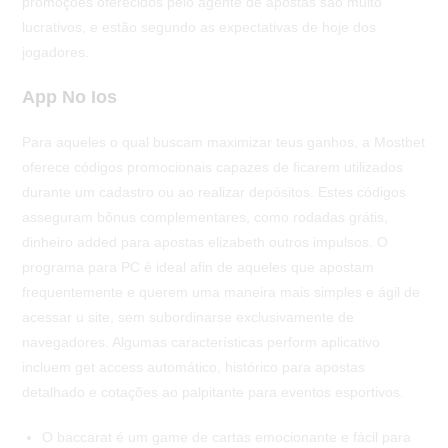
promoções oferecidos pelo agente de apostas são muito
lucrativos, e estão segundo as expectativas de hoje dos
jogadores.
App No Ios
Para aqueles o qual buscam maximizar teus ganhos, a Mostbet
oferece códigos promocionais capazes de ficarem utilizados
durante um cadastro ou ao realizar depósitos. Estes códigos
asseguram bônus complementares, como rodadas grátis,
dinheiro added para apostas elizabeth outros impulsos. O
programa para PC é ideal afin de aqueles que apostam
frequentemente e querem uma maneira mais simples e ágil de
acessar u site, sem subordinarse exclusivamente de
navegadores. Algumas características perform aplicativo
incluem get access automático, histórico para apostas
detalhado e cotações ao palpitante para eventos esportivos.
O baccarat é um game de cartas emocionante e fácil para