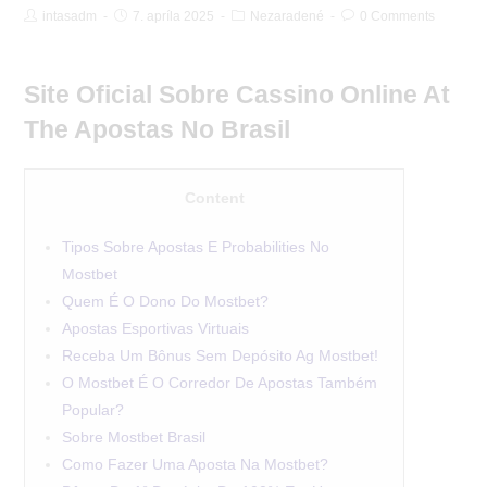
Post
Post
Post
Post
intasadm
7. apríla 2025
Nezaradené
0 Comments
Author:
published:
Category:
Comments:
Site Oficial Sobre Cassino Online At
The Apostas No Brasil
Content
Tipos Sobre Apostas E Probabilities No
Mostbet
Quem É O Dono Do Mostbet?
Apostas Esportivas Virtuais
Receba Um Bônus Sem Depósito Ag Mostbet!
O Mostbet É O Corredor De Apostas Também
Popular?
Sobre Mostbet Brasil
Como Fazer Uma Aposta Na Mostbet?