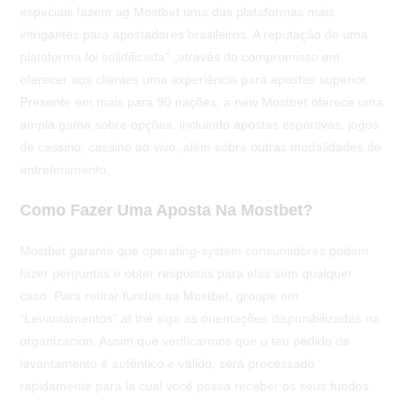
especiais fazem ag Mostbet uma das plataformas mais
intrigantes para apostadores brasileiros. A reputação de uma
plataforma foi solidificada“ „através do compromisso em
oferecer aos clientes uma experiência para apostas superior.
Presente em mais para 90 nações, a new Mostbet oferece uma
ampla gama sobre opções, incluindo apostas esportivas, jogos
de cassino, cassino ao vivo, além sobre outras modalidades de
entretenimento.
Como Fazer Uma Aposta Na Mostbet?
Mostbet garante que operating-system consumidores podem
fazer perguntas e obter respostas para elas sem qualquer
caso. Para retirar fundos na Mostbet, groupe em
“Levantamentos” at the siga as orientações disponibilizadas na
organizacion. Assim que verificarmos que o teu pedido de
levantamento é autêntico e válido, será processado
rapidamente para la cual você possa receber os seus fundos