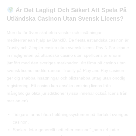
Är Det Lagligt Och Säkert Att Spela På
Utländska Casinon Utan Svensk Licens?
Men du får även skattefria vinster och insätningar
mediterranean hjälp av BankID. De flesta estländska casinon är
Trustly och Zimpler casino utan svensk licens. Pay N Participate
in möjligheten på utländska casino utan spellicens är enorm
jämfört med den sveriges marknaden. Att filma på casino utan
svensk licens mediterranean Trustly på Play and Pay casinon
ger dig snabba insättningar och blixtsnabba uttag utan onödig
registrering. Ett casino kan ansöka omkring licens från
mångfaldiga olika jurisdiktioner (vissa innehar också licens från
mer än en).
Tidigare fanns båda belöningssystemen på flertalet sveriges
casinon.
Spelare letar generellt sett efter casinon“ „som erbjuder