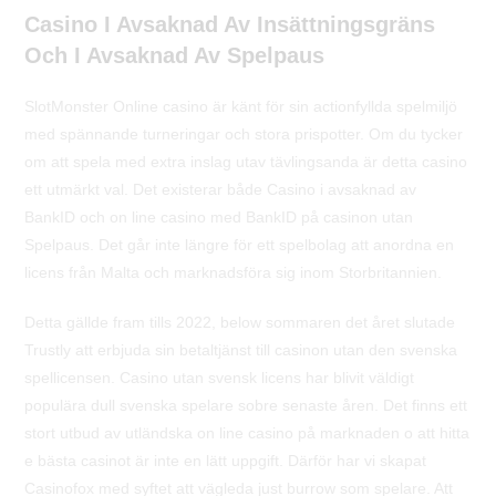
Casino I Avsaknad Av Insättningsgräns
Och I Avsaknad Av Spelpaus
SlotMonster Online casino är känt för sin actionfyllda spelmiljö
med spännande turneringar och stora prispotter. Om du tycker
om att spela med extra inslag utav tävlingsanda är detta casino
ett utmärkt val. Det existerar både Casino i avsaknad av
BankID och on line casino med BankID på casinon utan
Spelpaus. Det går inte längre för ett spelbolag att anordna en
licens från Malta och marknadsföra sig inom Storbritannien.
Detta gällde fram tills 2022, below sommaren det året slutade
Trustly att erbjuda sin betaltjänst till casinon utan den svenska
spellicensen. Casino utan svensk licens har blivit väldigt
populära dull svenska spelare sobre senaste åren. Det finns ett
stort utbud av utländska on line casino på marknaden o att hitta
e bästa casinot är inte en lätt uppgift. Därför har vi skapat
Casinofox med syftet att vägleda just burrow som spelare. Att