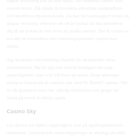
någon anledning kan du inte spela i ett utländskt casino utan
svensk licens. Då måste du kontakta utländska spelplattform
och identifiera dig annorlunda. Du kan be kundsupport innan du
skapar ett konto, eftersom de vill att lyckas du ska identifiera
dig så att lyckas du inte finns att avslås senare. Det är också en
bra idé att kontrollera vem betalningsmetoder casinot kan
stödja.
Jag använder mitt befintliga BankID för att bekräfta mina
transaktioner. Nej för dig som individ föreligger det inga
oegentligheter utan e är fritt fram att spela. Detta alternativ
existerar främst på de casinon där stöd för BankID saknas. Här
är vår guideline med mer utförlig information om grejjor att
tänka på innan du börjar spela.
Casino Sky
Läs dyrare om detta i regeringens svar på spelinspektionens
webbplats. Licensierade spelanläggningar är skyldiga att alltid