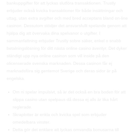
bankuppgifter för att lyckas slutföra transaktionen. Trustly
erbjuder också kvicka transaktioner för både insättningar och
uttag, utan extra avgifter och med bred acceptans bland on-line
casinon. Dessutom stödjer det ansvarsfullt spelande genom att
hjälpa dig att övervaka dina spelvanor o utgifter. I
sammanfattning erbjuder Trustly sobre säker, enkel o snabb
betalningslösning för ditt nästa online casino äventyr. Det dyker
ständigt upp nya online casinon som vill inside på den
olicenserade svenska marknaden. Dessa casinon får ej
marknadsföra sig gentemot Sverige och deras sidor är på
engelska.
Om ni spelar impulsivt, så är det också en bra boden för att
slippa casino utan spelpaus då dessa ej alls är lika hårt
reglerade.
Skraplotter är enkla och kvicka spel som erbjuder
omedelbara vinster.
Detta gör det enklare att lyckas omvandla bonusarna till