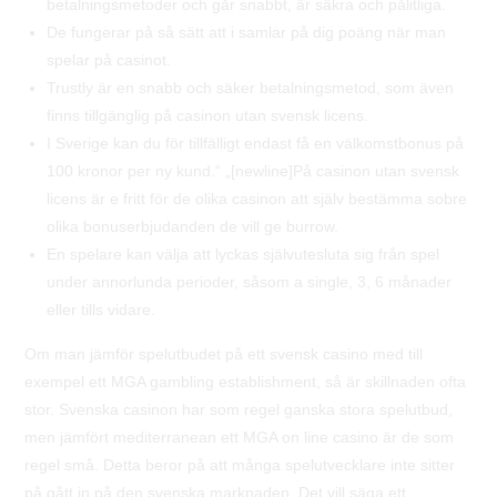
betalningsmetoder och går snabbt, är säkra och pålitliga.
De fungerar på så sätt att i samlar på dig poäng när man
spelar på casinot.
Trustly är en snabb och säker betalningsmetod, som även
finns tillgänglig på casinon utan svensk licens.
I Sverige kan du för tillfälligt endast få en välkomstbonus på
100 kronor per ny kund.“ „[newline]På casinon utan svensk
licens är e fritt för de olika casinon att själv bestämma sobre
olika bonuserbjudanden de vill ge burrow.
En spelare kan välja att lyckas självutesluta sig från spel
under annorlunda perioder, såsom a single, 3, 6 månader
eller tills vidare.
Om man jämför spelutbudet på ett svensk casino med till
exempel ett MGA gambling establishment, så är skillnaden ofta
stor. Svenska casinon har som regel ganska stora spelutbud,
men jämfört mediterranean ett MGA on line casino är de som
regel små. Detta beror på att många spelutvecklare inte sitter
på gått in på den svenska marknaden. Det vill säga ett