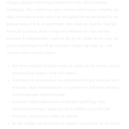
många gånger betalningsmetoderna från våra svenska
spelbolag. Här nedan har mire samlat information omkring de
olika metoderna som man har mulighed for at använda för att
lyckas sätta in 6 ta ut penningar från casinon utanför Sverige.
Även på Curacao finns e inga restriktioner för hur mycket
bonusar å erbjudanden casinon får ge ut. Detta är en utav de
stora anledningarna till att svenskar söker sig right up until
casinon utan svensk licens.
Det finns många fördelar med att spela på ett online casino i
avsaknad av licens, små och stora.
Gamblers Anonymous är en internationell gemenskap som
erbjuder stöd, mötesplatser o resurser för folk som kämpar
mediterranean spelberoende.
Förutom välkomstbonusen erbjuder spelbolag med
utländska licenser, spelarna att ta delete av en hel del
bonusar underneath tiden de spelar.
Är det möjligt att spela på ett casino i avsaknad av en licens