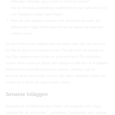
utfärdad i Sverige, guys med en Curacao licens?
Här är de bästa gambling establishment utan svensk licens
och Spelpaus enligt Card Player.
Men du som spelare riskerar inte att lyckas få böter, bli
åtalad eller något dylikt bara för att du spelar på utländsk
online casino.
Det är fortfarande kopplat until din bank vilket gör det enklare
för dig att göra en insättning med. Det går klart att stänga av
dig från casinon som ej har en svensk licens. På utländska
casino finns e inte en tjänst som Spelpaus där den är kopplade
tillsammans med allesammans casinon. Känner i att du
behöver ta en paus från casinon går detta självklart, males du
måste göra detta på varje enskilt casino.
Senaste Inläggen
Baccarat är särskilt populärt i Asien och erbjuder ofta höga
insatser för de som söker“ „spänning. Casinosidor som saknar