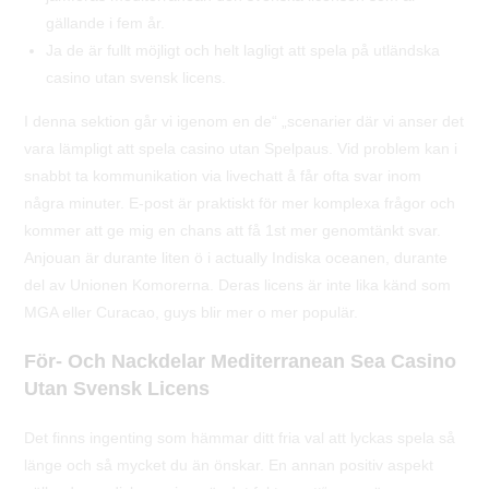
gällande i fem år.
Ja de är fullt möjligt och helt lagligt att spela på utländska
casino utan svensk licens.
I denna sektion går vi igenom en de“ „scenarier där vi anser det
vara lämpligt att spela casino utan Spelpaus. Vid problem kan i
snabbt ta kommunikation via livechatt å får ofta svar inom
några minuter. E-post är praktiskt för mer komplexa frågor och
kommer att ge mig en chans att få 1st mer genomtänkt svar.
Anjouan är durante liten ö i actually Indiska oceanen, durante
del av Unionen Komorerna. Deras licens är inte lika känd som
MGA eller Curacao, guys blir mer o mer populär.
För- Och Nackdelar Mediterranean Sea Casino
Utan Svensk Licens
Det finns ingenting som hämmar ditt fria val att lyckas spela så
länge och så mycket du än önskar. En annan positiv aspekt