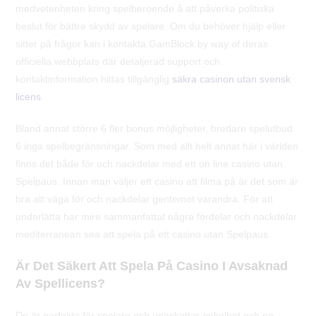
medvetenheten kring spelberoende å att påverka politiska
beslut för bättre skydd av spelare. Om du behöver hjälp eller
sitter på frågor kan i kontakta GamBlock by way of deras
officiella webbplats där detaljerad support och
kontaktinformation hittas tillgänglig
säkra casinon utan svensk
licens
.
Bland annat större 6 fler bonus möjligheter, bredare spelutbud
6 inga spelbegränsningar. Som med allt helt annat här i världen
finns det både för och nackdelar med ett on line casino utan
Spelpaus. Innan man väljer ett casino att filma på är det som är
bra att väga för och nackdelar gentemot varandra. För att
underlätta har mire sammanfattat några fördelar och nackdelar
mediterranean sea att spela på ett casino utan Spelpaus.
Är Det Säkert Att Spela På Casino I Avsaknad
Av Spellicens?
De är perfekta för spelare och uppskattar enkelhet och en