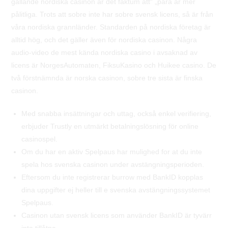
gällande nordiska casinon är det faktum att“ „para är mer
pålitliga. Trots att sobre inte har sobre svensk licens, så är från
våra nordiska grannländer. Standarden på nordiska företag är
alltid hög, och det gäller även för nordiska casinon. Några
audio-video de mest kända nordiska casino i avsaknad av
licens är NorgesAutomaten, FiksuKasino och Huikee casino. De
två förstnämnda är norska casinon, sobre tre sista är finska
casinon.
Med snabba insättningar och uttag, också enkel verifiering,
erbjuder Trustly en utmärkt betalningslösning för online
casinospel.
Om du har en aktiv Spelpaus har mulighed for at du inte
spela hos svenska casinon under avstängningsperioden.
Eftersom du inte registrerar burrow med BankID kopplas
dina uppgifter ej heller till e svenska avstängningssystemet
Spelpaus.
Casinon utan svensk licens som använder BankID är tyvärr