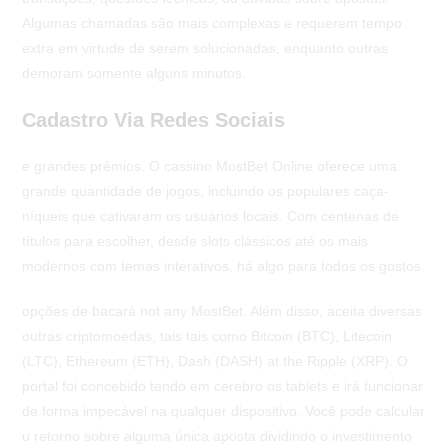
Algumas chamadas são mais complexas e requerem tempo
extra em virtude de serem solucionadas, enquanto outras
demoram somente alguns minutos.
Cadastro Via Redes Sociais
e grandes prêmios. O cassino MostBet Online oferece uma
grande quantidade de jogos, incluindo os populares caça-
níqueis que cativaram os usuários locais. Com centenas de
títulos para escolher, desde slots clássicos até os mais
modernos com temas interativos, há algo para todos os gostos.
opções de bacará not any MostBet. Além disso, aceita diversas
outras criptomoedas, tais tais como Bitcoin (BTC), Litecoin
(LTC), Ethereum (ETH), Dash (DASH) at the Ripple (XRP). O
portal foi concebido tendo em cerebro os tablets e irá funcionar
de forma impecável na qualquer dispositivo. Você pode calcular
u retorno sobre alguma única aposta dividindo o investimento