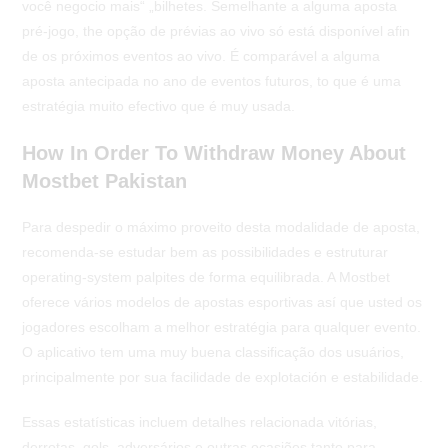
você negocio mais“ „bilhetes. Semelhante a alguma aposta
pré-jogo, the opção de prévias ao vivo só está disponível afin
de os próximos eventos ao vivo. É comparável a alguma
aposta antecipada no ano de eventos futuros, to que é uma
estratégia muito efectivo que é muy usada.
How In Order To Withdraw Money About
Mostbet Pakistan
Para despedir o máximo proveito desta modalidade de aposta,
recomenda-se estudar bem as possibilidades e estruturar
operating-system palpites de forma equilibrada. A Mostbet
oferece vários modelos de apostas esportivas así que usted os
jogadores escolham a melhor estratégia para qualquer evento.
O aplicativo tem uma muy buena classificação dos usuários,
principalmente por sua facilidade de explotación e estabilidade.
Essas estatísticas incluem detalhes relacionada vitórias,
derrotas, gols, adversários e outras ocasiões tanto para