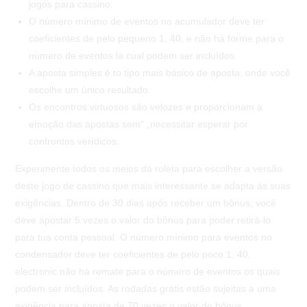
jogos para cassino.
O número mínimo de eventos no acumulador deve ter
coeficientes de pelo pequeno 1, 40, e não há forme para o
número de eventos la cual podem ser incluídos.
A aposta simples é to tipo mais básico de aposta, onde você
escolhe um único resultado.
Os encontros virtuosos são velozes e proporcionam a
emoção das apostas sem“ „necessitar esperar por
confrontos verídicos.
Experimente todos os meios da roleta para escolher a versão
deste jogo de cassino que mais interessante se adapta às suas
exigências. Dentro de 30 dias após receber um bônus, você
deve apostar 5 vezes o valor do bônus para poder retirá-lo
para tua conta pessoal. O número mínimo para eventos no
condensador deve ter coeficientes de pelo poco 1, 40,
electronic não há remate para o número de eventos os quais
podem ser incluídos. As rodadas grátis estão sujeitas a uma
exigência para aposta de 70 vezes o valor do bônus.