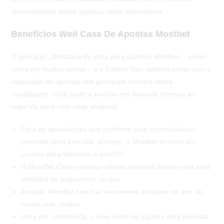
oportunidades sobre apostas nesta importancia.
Benefícios Weil Casa De Apostas Mostbet
O principal“ „destaque da casa para apostas Mostbet – assim
como em muitas outras – é o futebol. Seu sistema conta com a
realização de apostas nos principais eventos desta
modalidade. Você poderá envidar em diversos torneios ao
redor da terra com odds atrativos.
Para os apostadores que preferem usar computadores
pessoais para executar apostas, a Mostbet fornece um
usuario para Windows e macOS.
O MostBet Casino possui valores mínimos baixos para seus
métodos de pagamento, to que
A seção MostBet Live traz excelentes atrações no ano de
tempo real, muitas
Uma vez confirmada, a new conta do jogador está liberada