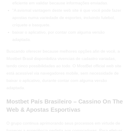
eficiente em validar because informações enviadas.
“A avismal vantagem deste web site é que você pode fazer
apostas numa variedade de esportes, incluindo futebol,
críquete e basquete.
baixar o aplicativo, por contar com alguma versão
adaptada.
Buscando oferecer because melhores opções afin de você, a
Mostbet Brasil disponibiliza vivencias de cadastro variadas,
tendo cinco possibilidades ao todo. O MostBet official web site
está acessível via navegadores mobile, sem necessidade de
baixar o aplicativo, durante contar com alguma versão
adaptada.
Mostbet País Brasileiro – Cassino On The
Web & Apostas Esportivas
O grupo continua aprimorando seus processos em virtude de
fornecer a experiência perfeita aos compradores. Para efetuar