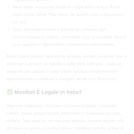
Além disso, é possível localizar o aplicativo na App Retail
store ou na Yahoo Play Store, de acordo com o dispositivo
em uso.
Essa abordagem torna o trâmite de cadastro ágil,
descomplicado e prático, permitindo que os usuários iniciem
suas apostas e aproveitem a plataforma velocemente.
Estes dados podem apariencia simples, porém, mostram que a
odaie tem um nom de famille a zelar zero mercado. Trata-se
ainda de um cassino e casa sobre apostas compromissado
apresentando o combate à lavagem de recurso financeiro.
Mostbet È Legale In Italia?
Algumas máquinas oferecem enormes prêmios, enquanto
outras mesas proporcionam adrenalina e suspense na cada
rodada. Seja qual for um seu jogo selecto, haverá opções afin
de todos os gostos e bolsos nesse completo cassino online. A