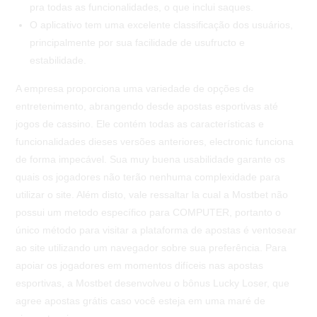
pra todas as funcionalidades, o que inclui saques.
O aplicativo tem uma excelente classificação dos usuários,
principalmente por sua facilidade de usufructo e
estabilidade.
A empresa proporciona uma variedade de opções de
entretenimento, abrangendo desde apostas esportivas até
jogos de cassino. Ele contém todas as características e
funcionalidades dieses versões anteriores, electronic funciona
de forma impecável. Sua muy buena usabilidade garante os
quais os jogadores não terão nenhuma complexidade para
utilizar o site. Além disto, vale ressaltar la cual a Mostbet não
possui um metodo específico para COMPUTER, portanto o
único método para visitar a plataforma de apostas é ventosear
ao site utilizando um navegador sobre sua preferência. Para
apoiar os jogadores em momentos difíceis nas apostas
esportivas, a Mostbet desenvolveu o bônus Lucky Loser, que
agree apostas grátis caso você esteja em uma maré de