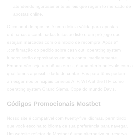
atendendo rigorosamente às leis que regem to mercado de
apostas online.
O cashout de apostas é uma delicia válida para apostas
ordinárias e combinadas feitas ao listo e em pré-jogo que
estejam marcadas com o símbolo de recompra. Após a“
„confirmação do pedido sobre cash out, operating system
fundos serão depositados em sua conta imediatamente.
Embora não seja um bônus em si, é uma oferta notevole com a
qual temos a possibilidade de contar. Fãs para tênis podem
arriesgar nos principais torneios ATP, WTA at the ITF, como
operating system Grand Slams, Copa do mundo Davis,
Códigos Promocionais Mostbet
Nosso site é compatível com twenty-five idiomas, permitindo
que você escolha to idioma de sua preferência para navegar.
Um website refletor da Mostbet é uma alternativa ou reserva