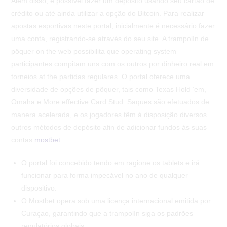
Além disso, é possível fazer um depósito usando seu cartão de
crédito ou até ainda utilizar a opção do Bitcoin. Para realizar
apostas esportivas neste portal, inicialmente é necessário fazer
uma conta, registrando-se através do seu site. A trampolín de
pôquer on the web possibilita que operating system
participantes compitam uns com os outros por dinheiro real em
torneios at the partidas regulares. O portal oferece uma
diversidade de opções de pôquer, tais como Texas Hold ‘em,
Omaha e More effective Card Stud. Saques são efetuados de
manera acelerada, e os jogadores têm à disposição diversos
outros métodos de depósito afin de adicionar fundos às suas
contas
mostbet
.
O portal foi concebido tendo em ragione os tablets e irá
funcionar para forma impecável no ano de qualquer
dispositivo.
O Mostbet opera sob uma licença internacional emitida por
Curaçao, garantindo que a trampolín siga os padrões
regulatórios globais.