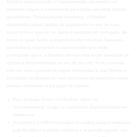
Mostbet está licenciada e regulamentada, garantindo um
ambiente seguro e transparente para todos operating system
apostadores. Para jogadores brasileiros, a Mostbet
disponibiliza várias opções de pagamento no ano de reais,
assim como o suporte ao cliente é prestado em português, de
modo os quais facilita a experiência dos usuários. Seja para
apostadores experientes ou para aqueles que estão
começando agora, a Mostbet oferece uma ampla variedade de
opções e funcionalidades no ano de seu site. Você concorda
com um certo conjunto de regras conhecidas lo que Termos e
Condições da Mostbet ao criar uma conta na plataforma sobre
apostas esportivas at the jogos de cassino.
Para despojar fundos na Mostbet, clique em
“Levantamentos” e siga as orientações disponibilizadas em
plataforma.
A cobertura da Winners League e Leading League realizada
pela Mostbet é bastante completa e te permite apostar nos