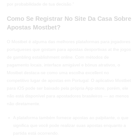
por probabilidade de tua decisão.“
Como Se Registrar No Site Da Casa Sobre
Apostas Mostbet?
O Mostbet é alguma das melhores plataformas para jogadores
portugueses que gostam para apostas desportivas at the jogos
de gambling establishment online. Com métodos de
pagamento locais, interface amigável e bónus atrativos, o
Mostbet destaca-se como uma escolha excellent no
competitivo lugar de apostas em Portugal. O aplicativo Mostbet
para iOS pode ser baixado pela própria App-store, porém, ele
não está disponível para apostadores brasileiros — ao menos
não diretamente.
A plataforma também fornece apostas ao palpitante, o que
significa que você pode realizar suas apostas enquanto a
partida está ocorrendo.