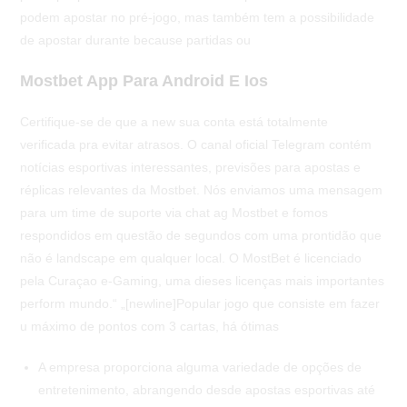
podem apostar no pré-jogo, mas também tem a possibilidade
de apostar durante because partidas ou
Mostbet App Para Android E Ios
Certifique-se de que a new sua conta está totalmente
verificada pra evitar atrasos. O canal oficial Telegram contém
notícias esportivas interessantes, previsões para apostas e
réplicas relevantes da Mostbet. Nós enviamos uma mensagem
para um time de suporte via chat ag Mostbet e fomos
respondidos em questão de segundos com uma prontidão que
não é landscape em qualquer local. O MostBet é licenciado
pela Curaçao e-Gaming, uma dieses licenças mais importantes
perform mundo.“ „[newline]Popular jogo que consiste em fazer
u máximo de pontos com 3 cartas, há ótimas
A empresa proporciona alguma variedade de opções de
entretenimento, abrangendo desde apostas esportivas até