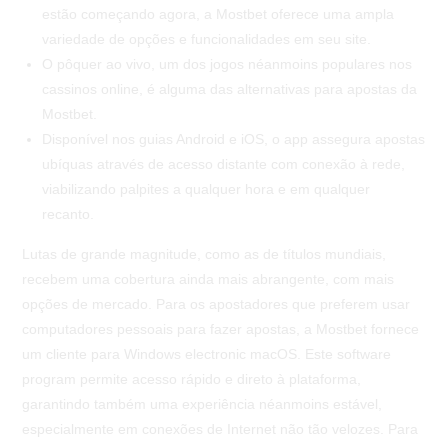
estão começando agora, a Mostbet oferece uma ampla
variedade de opções e funcionalidades em seu site.
O pôquer ao vivo, um dos jogos néanmoins populares nos
cassinos online, é alguma das alternativas para apostas da
Mostbet.
Disponível nos guias Android e iOS, o app assegura apostas
ubíquas através de acesso distante com conexão à rede,
viabilizando palpites a qualquer hora e em qualquer
recanto.
Lutas de grande magnitude, como as de títulos mundiais,
recebem uma cobertura ainda mais abrangente, com mais
opções de mercado. Para os apostadores que preferem usar
computadores pessoais para fazer apostas, a Mostbet fornece
um cliente para Windows electronic macOS. Este software
program permite acesso rápido e direto à plataforma,
garantindo também uma experiência néanmoins estável,
especialmente em conexões de Internet não tão velozes. Para