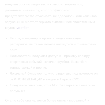
получил россию лицензию и сотворил портал под
доменным именем ру, но от оффшорного
представительства отказывать не сделалось. Для клиентов
зарубежные Мостбет зеркало считавшийся спасательным
кругом
мостбет
.
Но среди партнеров проекта, подыскивающих
рефералов, вы также можете наткнуться и фишинговый
сайт.
Пользователи получают доступ к широкому спектру
спортивных событий, включая футбол, баскетбол,
теннис, хоккей и прочим.
Легальный букмекер получил лицензию под номером он
от ФНС ФЕДЕРАЦИИ и входит и Первое СРО.
Следовало отметить, что в Мостбет зеркало скачать не
получится.
Она по себе она является более оптимизированной и