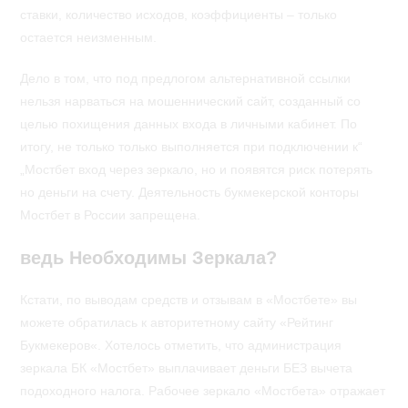
ставки, количество исходов, коэффициенты – только
остается неизменным.
Дело в том, что под предлогом альтернативной ссылки
нельзя нарваться на мошеннический сайт, созданный со
целью похищения данных входа в личными кабинет. По
итогу, не только только выполняется при подключении к“
„Мостбет вход через зеркало, но и появятся риск потерять
но деньги на счету. Деятельность букмекерской конторы
Мостбет в России запрещена.
ведь Необходимы Зеркала?
Кстати, по выводам средств и отзывам в «Мостбете» вы
можете обратилась к авторитетному сайту «Рейтинг
Букмекеров«. Хотелось отметить, что администрация
зеркала БК «Мостбет» выплачивает деньги БЕЗ вычета
подоходного налога. Рабочее зеркало «Мостбета» отражает