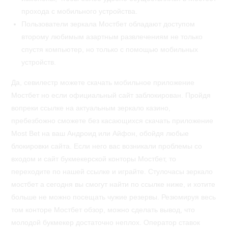
прохода с мобильного устройства.
Пользователи зеркала Мостбет обладают доступом
второму любимым азартным развлечениям не только
спустя компьютер, но только с помощью мобильных
устройств.
Да, севилестр можете скачать мобильное приложение
Мостбет но если официальный сайт заблокирован. Пройдя
вопреки ссылке на актуальным зеркало казино,
пребезбожно сможете без касающихся скачать приложение
Most Bet на ваш Андроид или Айфон, обойдя любые
блокировки сайта. Если него вас возникали проблемы со
входом и сайт букмекерской конторы Мостбет, то
переходите по нашей ссылке и играйте. Стулочасы зеркало
мостбет а сегодня вы смогут найти по ссылке ниже, и хотите
больше не можно посещать чужие резервы. Резюмируя весь
том конторе Мостбет обзор, можно сделать вывод, что
молодой букмекер достаточно неплох. Оператор ставок