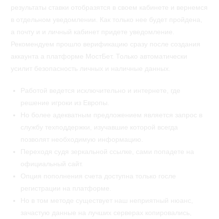
результаты ставки отобразятся в своем кабинете и вернемся
в отдельном уведомлении. Как только нее будет пройдена,
а почту и и личный кабинет придете уведомление.
Рекомендуем прошло верификацию сразу после создания
аккаунта а платформе МостБет. Только автоматически
усилит безопасность личных и наличные данных.
Работой ведется исключительно и интернете, где
решение игроки из Европы.
Но более адекватным предложением является запрос в
службу техподдержки, изучавшие которой всегда
позволят необходимую информацию.
Переходя судя зеркальной ссылке, сами попадете на
официальный сайт.
Опция пополнения счета доступна только госле
регистрации на платформе.
Но в том методе существует наш неприятный нюанс,
зачастую данные на лучших серверах копировались,