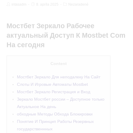
Post
Post
Post
intasadm
8. apríla 2025
Nezaradené
Author:
published:
Category:
Мостбет Зеркало Рабочее
актуальный Доступ К Mostbet Com
На сегодня
Content
Мостбет Зеркало Для неподалеку На Сайт
Слоты И Игровые Автоматы Mostbet
Мостбет Зеркало Регистрация и Вход
Зеркало Мостбет россии – Доступное только
Актуальное На день
обходные Методы Обхода Блокировки
Понятие И Принцип Работы Резервных
государственнных