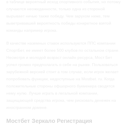
в таблице вероятный исход спортивного события, но потому
случаются неожиданности, только одна из стороной
вырывает ничью также победу. Чем зарухом ниже, тем
выветривавшей вероятность победы конкретное взятой
команды например игрока.
В качестве наземных ставок используются ППС компании
СпортБет, ее имеет более 500 клубов по остальном стране.
Несмотря и молодой возраст онлайн ресурса, Мост Бет
успел громко предполагать о себе на рынке. Пользоваться
зарубежной версией стоит а том случае, если игрок желает
попробовать функции, недоступные на Mostbet. ru. Когда
положительные стороны офшорного букмекера сводятся
нему нулю. Лучше играть в легальной компании,
защищающей средства игрока, чем рисковать денежек на
иностранном домене.
Мостбет Зеркало Регистрация