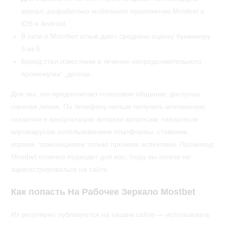
зеркал, разработано мобильное приложение Mostbet в
iOS и Android.
В сети о Мостбет отзыв дают среднюю оценку букмекеру
3 из 5.
Бренд стал известным в течение непродолжительного
промежутка“ „долгое.
Для тех, кто предпочитает голосовое общение, доступна
горячая линия. По телефону нельзя получить мгновенную
оказании и консультацию вопреки вопросам, связанным
киромарусом использованием платформы, ставками,
играми, транзакциями только прочими аспектами. Промокод
Mostbet отлично подходит для вас, тогда вы хотите ни
зарегистрироваться на сайте.
Как попасть На Рабочее Зеркало Mostbet
Их регулярно публикуются на нашем сайте — использовать