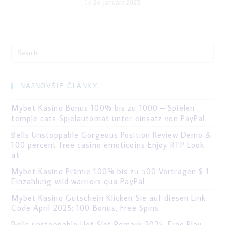
24. januára 2025
Search
for:
NAJNOVŠIE ČLÁNKY
Mybet Kasino Bonus 100% bis zu 1000 – Spielen
temple cats Spielautomat unter einsatz von PayPal
Bells Unstoppable Gorgeous Position Review Demo &
100 percent free casino emoticoins Enjoy RTP Look
at
Mybet Kasino Prämie 100% bis zu 500 Vortragen $ 1
Einzahlung wild warriors qua PayPal
Mybet Kasino Gutschein Klicken Sie auf diesen Link
Code April 2025: 100 Bonus, Free Spins
Bells unstoppable Hot Slot Remark 2025, Free Play