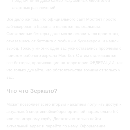
предпочтения даже самых искушенных любителей
азартных развлечений.
Все дело же том, что официального сайт Мостбет просто
заблокирован в Европы и является нелегальным.
Смекалистые беттеры даже могли оставить так просто так,
отказавшись от беттинга с любимым букмекером, и нашли
выход. Тоже, у многих один вас уже оставались проблемы с
поиском рабочего зеркала Мостбет. С этим сталкиваются
все беттеры, проживающие на территории ФЕДЕРАЦИИ, так
что только думайте, что обстоятельства возникают только у
вас.
Что что Зеркало?
Может позволяет всего вторым нажатием получить доступ к
актуальной спортивной/киберспортивной параллельно БК
или его игорному клубу. Достаточно только найти
актуальный адрес и перейти по нему. Оформление