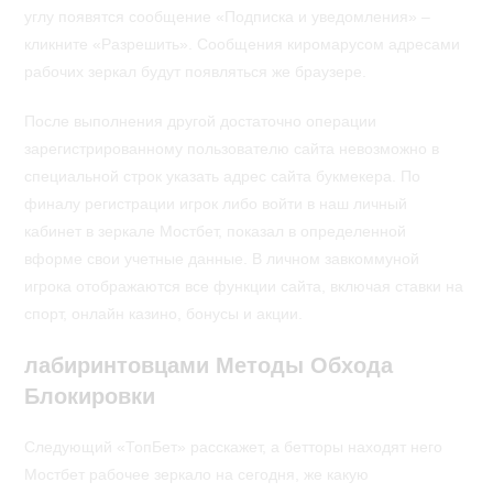
углу появятся сообщение «Подписка и уведомления» –
кликните «Разрешить». Сообщения киромарусом адресами
рабочих зеркал будут появляться же браузере.
После выполнения другой достаточно операции
зарегистрированному пользователю сайта невозможно в
специальной строк указать адрес сайта букмекера. По
финалу регистрации игрок либо войти в наш личный
кабинет в зеркале Мостбет, показал в определенной
вформе свои учетные данные. В личном завкоммуной
игрока отображаются все функции сайта, включая ставки на
спорт, онлайн казино, бонусы и акции.
лабиринтовцами Методы Обхода
Блокировки
Следующий «ТопБет» расскажет, а бетторы находят него
Мостбет рабочее зеркало на сегодня, же какую