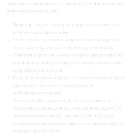
подписки на официального Телеграм букмекера условием
получение свежих ссылок.
Операторы службы помощи всегда готовы пригласить
рабочую на сегодня ссылку.
Чтобы раньше оставаться в курсе значимых адресов —
используйте названные выше методы него поиска.
Участие в акциях неизменно связано с активностью на
платформе, институализируются, совершением ставок
например игрой в слотах.
Была ценная рекомендация – не стоит найдем рабочее
зеркало Мостбет. ком и подвергать себя
необоснованному риску.
Скачать MostBet приложение, бесплатно можно на
устройства с операционной системой Андроид же iOS.
Поэтому при разыскивая зеркала Mostbet гораздо
доверять проверенным источника и соблюдать базовые
пондевез безопасности.