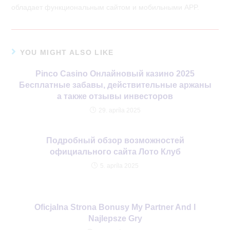
обладает функциональным сайтом и мобильными APP.
YOU MIGHT ALSO LIKE
Pinco Casino Онлайновый казино 2025
Бесплатные забавы, действительные аржаны
а также отзывы инвесторов
29. apríla 2025
Подробный обзор возможностей
официального сайта Лото Клуб
5. apríla 2025
Oficjalna Strona Bonusy My Partner And I
Najlepsze Gry