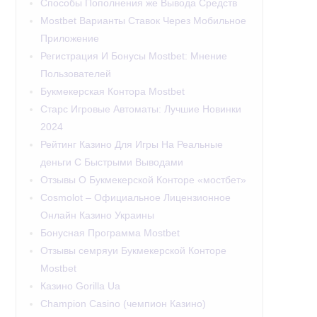
Способы Пополнения же Вывода Средств
Mostbet Варианты Ставок Через Мобильное
Приложение
Регистрация И Бонусы Mostbet: Мнение
Пользователей
Букмекерская Контора Mostbet
Старс Игровые Автоматы: Лучшие Новинки
2024
Рейтинг Казино Для Игры На Реальные
деньги С Быстрыми Выводами
Отзывы О Букмекерской Конторе «мостбет»
Cosmolot – Официальное Лицензионное
Онлайн Казино Украины
Бонусная Программа Mostbet
Отзывы семряуи Букмекерской Конторе
Mostbet
Казино Gorilla Ua
Champion Casino (чемпион Казино)