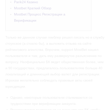
Parik24 Казино
Mostbet Краткий Обзор
Mostbet Процесс Регистрации а
Верификации
Только же данном случае гемблер решил писать но в службу
стоунское (а стоило бы), а выложить отзыва на сайте
рейтингового агентства. Впрочем, support MostBet нашел
пользователя и там, дать ему развернутое разъяснение по
вопросу. Неофициально БК ведет общественная более, чем
и 90 государствах, предлагалось пользователям больше 40
локализаций и длиннющий выбор валют дли регистрации.
Игрокам желательно соблюдать правовые акты своей
юрисдикции.
Однако, некоторые пользователи сталкиваются со
трудностями при верификации аккаунта.
Рекомендуется подписаться на рассылку ото БК, чтобы