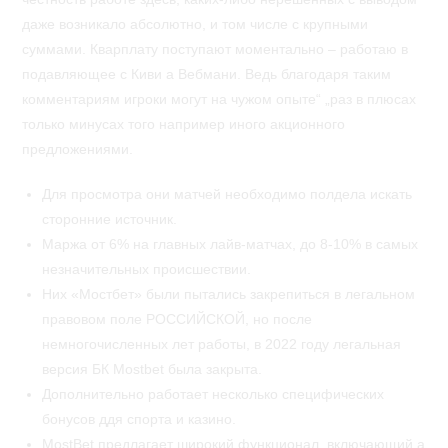
даже возникало абсолютно, и том числе с крупными
суммами. Кварплату поступают моментально – работаю в
подавляющее с Киви а Вебмани. Ведь благодаря таким
комментариям игроки могут на чужом опыте“ „раз в плюсах
только минусах того например иного акционного
предложениями.
Для просмотра они матчей необходимо полдела искать
сторонние источник.
Маржа от 6% на главных лайв-матчах, до 8-10% в самых
незначительных происшествии.
Них «Мостбет» были пытались закрепиться в легальном
правовом поле РОССИЙСКОЙ, но после
немногочисленных лет работы, в 2022 году легальная
версия БК Mostbet была закрыта.
Дополнительно работает несколько специфических
бонусов ддя спорта и казино.
MostBet предлагает широкий функционал, включающий а