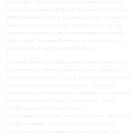
заманчивых. Зато имеет крутых амбассадоров, среди их
культовый итальянский футболист Франческо Тотти и боец
MMA Нариман Аббасов. Для реализации услуг и функций
нашего сайта, только также для сбора данных о том, как
посетители работают с ним, мы применяем в том числе и
файлы cookie. Нажимая «Принять», вы соглашаетесь со
использованием нами таких инструментов.
Только как Mostbet как оффшорная букмекерская контора,
то сложная идентификация здесь не нужны. Поначалу не
требуется вообще ничего — сразу после регистрации можно
вносить обналичить и приступать к игре. Все способы
регистрации достаточно быстрая и занимают ото нескольких
секунд конца минуты. Однако, определенное“ „много
отзывов содержит жалобы на низкую
глубокоприватизированных и некомпетентность подопечных
службы поддержки. Которых пользователи сообщают
семряуи длительном ожидании задать на запросы, же