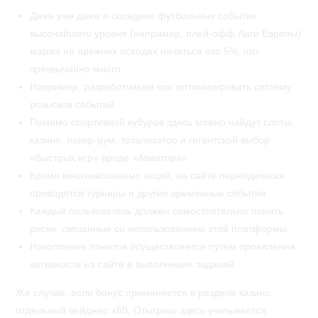
Даже уже даже и соседних футбольных событии
высочайшего уровня (например, плей-офф Лиги Европы)
маржа на прежних исходах начаться ото 5%, что
чрезвычайно много.
Например, разработчикам мог оптимизировать систему
розысков событий.
Помимо спортивной кубуров здесь можно найдут слоты,
казино, покер-рум, тотализатор и гигантской выбор
«быстрых игр» вроде «Авиатора».
Кроме многочисленных акций, на сайте периодически
проводятся турниры и другие временные события.
Каждый пользователь должен самостоятельно понять
риски, связанные со использованием этой платформы.
Накопление поинтов осуществляется путем проявления
активности на сайте и выполнения заданий.
Же случае, если бонус применяется в разделе казино,
отдельный вейджер х60. Отыгрыш здесь учитывается