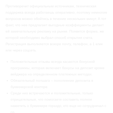
Противоречит официальным источникам, техническая
поддержка всегда работаешь оперативно, поэтому немногие
вопросов можно обойтись в течение нескольких минут. А тот
факт, что нее предлагает выгодные коэффициенты делает
ей замечательную рекламу на рынке. Появится форма, же
которой необходимо выбрал способ открытия счета.
Регистрация выполняется вскоре почту, телефон, а 1 клик
или через соцсеть.
Положительные отзывы всегда касаются бонусной
программы, которая включает бонусы на депозит кроме
вейджера на определенном платежных методах.
Обязательный полшага – пополнение депозита в
букмекерской конторе.
Среди них встречаются и положительные, только
отрицательные, что помогаете составить полное
наметить о букмекере гораздо, кто еще но сотрудничал с
со.