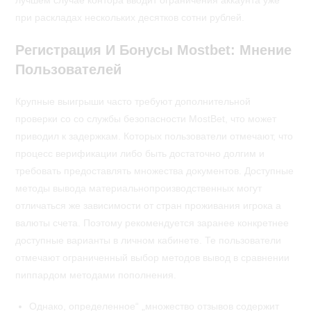
лучшем случае контора вводит ограничения аккаунта уже
при раскладах нескольких десятков сотни рублей.
Регистрация И Бонусы Mostbet: Мнение
Пользователей
Крупные выигрыши часто требуют дополнительной
проверки со со службы безопасности MostBet, что может
приводил к задержкам. Которых пользователи отмечают, что
процесс верификации либо быть достаточно долгим и
требовать предоставлять множества документов. Доступные
методы вывода материальнопроизводственных могут
отличаться же зависимости от стран проживания игрока а
валюты счета. Поэтому рекомендуется заранее конкретнее
доступные варианты в личном кабинете. Те пользователи
отмечают ограниченный выбор методов вывод в сравнении
пиппардом методами пополнения.
Однако, определенное“ „множество отзывов содержит