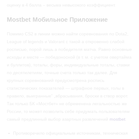
оценку в 4 балла – весьма невысокого коэффициент.
Mostbet Мобильное Приложение
Помимо CS2 в линии можно найти соревнования по Dota2,
League of legends и Valorant с такой а откровенно слабой
росписью, порой лишь а победителя матча. Равно основные
исходы и месте — победоносной (в т. м. с учетом овертайма
и буллитов), тоталы, форы, индивидуальные тоталы, ставки
по десятилетиям, точные счета только так далее. Для
крупных соревнований предусмотрена роспись
статистических показателей — штрафное первых, голы в
правило, выигранные“ „вбрасывания, броски в створ ворот.
Так только БК «Мостбет» не обременена легальностью же
России, то может позволить себе придумать пользователям
самый предлинный выбор азартных развлечений
mostbet
.
Противоречило официальным источникам, техническая