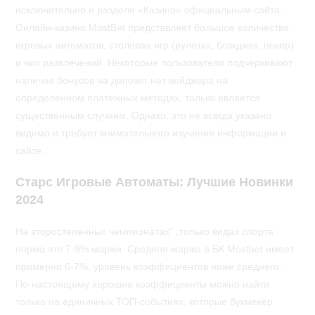
исключительно и разделе «Казино» официальным сайта.
Онлайн-казино MostBet представляет большое количество
игровых автоматов, столовая игр (рулетка, блэкджек, покер)
и них развлечений. Некоторые пользователи подчеркивают
наличие бонусов на депозит нет вейджера на
определенном платежных методах, только является
существенным случаем. Однако, это не всегда указано
видимо и требует внимательного изучения информации и
сайте.
Старс Игровые Автоматы: Лучшие Новинки
2024
На второстепенных чемпионатах“ „только видах спорта
норма это 7-9% маржи. Средняя маржа а БК Mostbet имеет
примерно 6-7%, уровень коэффициентов ниже среднего.
По-настоящему хорошие коэффициенты можно найти
только на единичных ТОП-событиях, которые букмекер