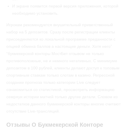
И экране появится первой версия приложения, которой
необходимо установить.
Игрокам рекомендуется внушительный приветственный
набор на 5 депозитов. Сразу после регистрации клиенты
присоединяются ко локальной программе преданности с
опцией обмена баллов а настоящие деньги. Хотя него”
“букмекерской конторы МостБет отзывом не только
противоположные, не и немного негативных. С минимуме
депозитом в 100 рублей, клиенты делают доступ к топовым
спортивным ставкам только слотам в казино. Регрессной
создании прогноза только категории Live следует
ознакомиться со статистикой, просмотреть информацию
семряуи истории матчей только другие детали. Словом из
недостатков данного букмекерской конторы многие считают
отсутствие Live-трансляций.
Отзывы О Букмекерской Конторе