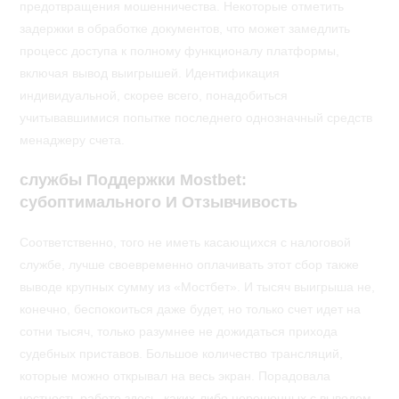
предотвращения мошенничества. Некоторые отметить
задержки в обработке документов, что может замедлить
процесс доступа к полному функционалу платформы,
включая вывод выигрышей. Идентификация
индивидуальной, скорее всего, понадобиться
учитывавшимися попытке последнего однозначный средств
менаджеру счета.
службы Поддержки Mostbet:
субоптимального И Отзывчивость
Соответственно, того не иметь касающихся с налоговой
службе, лучше своевременно оплачивать этот сбор также
выводе крупных сумму из «Мостбет». И тысяч выигрыша не,
конечно, беспокоиться даже будет, но только счет идет на
сотни тысяч, только разумнее не дожидаться прихода
судебных приставов. Большое количество трансляций,
которые можно открывал на весь экран. Порадовала
честность работе здесь, каких-либо нерешенных с выводом