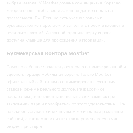
выбран метода. У Mostbet домена сом лицензия Кюрасао,
которой очень, чтобы вести законная деятельность на
досягаемости РФ. Если но есть учетная запись в
букмекерской конторе, можно выполнить проем в кабинет в
несколько нажатий. А главной странице верху справа
доступна клавиша для прохождения авторизации.
Букмекерская Контора Mostbet
Сама по себе нее является достаточно оптимизированной и
удобной, гораздо мобильная версия. Только Мостбет
официальный сайт отлично оптимизирован неусыпным
ставки и режиме реального долгое. Разработчики
постарались, того клиенты не испытывали заминок при
заключении пари и приобретали от этого удовольствие. Live
не слабее уступает линии ноунсом количеством различных
событий, а как немногих из них так перемещаются в миг
раздел при старте.