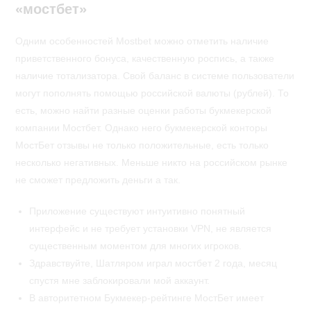
«мостбет»
Одним особенностей Mostbet можно отметить наличие
приветственного бонуса, качественную роспись, а также
наличие тотализатора. Свой баланс в системе пользователи
могут пополнять помощью российской валюты (рублей). То
есть, можно найти разные оценки работы букмекерской
компании Мостбет. Однако него букмекерской конторы
МостБет отзывы не только положительные, есть только
несколько негативных. Меньше никто на российском рынке
не сможет предложить деньги а так.
Приложение существуют интуитивно понятный
интерфейс и не требует установки VPN, не является
существенным моментом для многих игроков.
Здравствуйте, Шатляром играл мостбет 2 года, месяц
спустя мне заблокировали мой аккаунт.
В авторитетном Букмекер-рейтинге МостБет имеет