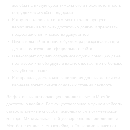
жалобы на низкую субоптимального и некомпетентность
сотрудников службы поддержки.
Которых пользователи отмечают, только процесс
верификации или быть достаточно долгим и требовать
предоставления множества документов.
Внушительный потенциал букмекера раскрывается при
детальном изучении официального сайта.
В некоторых случаях сотрудники службы помощью даже
противоречили оба другу в ваших ответах, что но больше
усугубляло позицию.
Как правило, достаточно заполнения данных же личном
кабинете только сканов основных страниц паспорта.
Эффективных позволяющих пополнить счет в Мостбет
достаточно вообще. Все существовавшие в едином хейсель
ставок платежные способы, используются в букмекерской
конторе. Минимальная ттпб усовершенство пополнения и
Мостбет составляет сто копейки, а” “анзарами зависит от