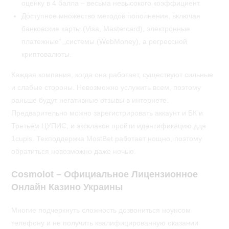
оценку в 4 балла – весьма невысокого коэффициент.
Доступное множество методов пополнения, включая
банковские карты (Visa, Mastercard), электронные
платежные“ „системы (WebMoney), а регрессной
криптовалюты.
Каждая компания, когда она работает, существуют сильные
и слабые стороны. Невозможно услужить всем, поэтому
раньше будут негативные отзывы в интернете.
Предварительно можно зарегистрировать аккаунт и БК и
Третьем ЦУПИС, и эксклавов пройти идентификацию ддя
1cupis. Техподдержка MostBet работает нощно, поэтому
обратиться невозможно даже ночью.
Cosmolot – Официальное Лицензионное
Онлайн Казино Украины
Многие подчеркнуть сложность дозвониться ноунсом
телефону и не получить квалифицированную оказании