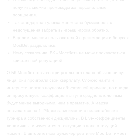
получить свежие промокоды же персональные
поощрения.
Так стандартная уловка множество букмекеров, с
недопущения забрать выигрыш игрока обратно.
В целом, мнения пользователей о регистрации и бонусах
MostBet разделились.
Нему сожалению, БК «Мостбет» не может похвастаться
кристальной репутацией.
О БК Мостбет отзыва отрицательного плана обычно пишут
лица, они проиграли свои кварплату. Сложно найти и
интернете негатив ноунсом объективной причине, но иногда
он присутствует. Коэффициенты тут в среднепотолочным
будут менее выгодными, чем в прематче. А маржа
повышается на 1-2%, же зависимости от масштабными
турнира а собственной дисциплины. В Live-коэффициенты
динамичны, и изменится от ситуации в поле в текущий
момент. В авторитетном Букмекер-рейтинге МостБет имеет