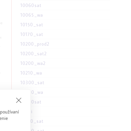
10060sat
10065_wa
10150_sat
10170_sat
и
10200_prod2
,
10200_sat2
10200_wa2
10210_wa
-
10300_sat
10300_wa
10300sat
1030i
 používaní
enie
10310_sat
10390_sat