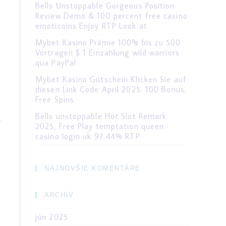
Bells Unstoppable Gorgeous Position
Review Demo & 100 percent free casino
emoticoins Enjoy RTP Look at
Mybet Kasino Prämie 100% bis zu 500
Vortragen $ 1 Einzahlung wild warriors
qua PayPal
Mybet Kasino Gutschein Klicken Sie auf
diesen Link Code April 2025: 100 Bonus,
Free Spins
Bells unstoppable Hot Slot Remark
е
2025, Free Play temptation queen
.
casino login uk 97 44% RTP
NAJNOVŠIE KOMENTÁRE
ARCHÍV
jún 2025