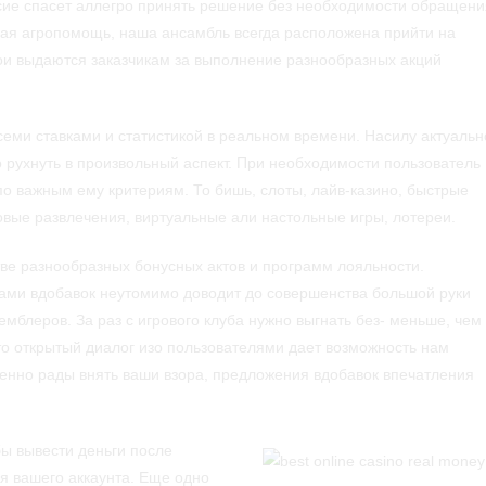
 сие спасет аллегро принять решение без необходимости обращени
рная агропомощь, наша ансамбль всегда расположена прийти на
кои выдаются заказчикам за выполнение разнообразных акций
еми ставками и статистикой в реальном времени. Насилу актуальн
 рухнуть в произвольный аспект. При необходимости пользователь
по важным ему критериям. То бишь, слоты, лайв-казино, быстрые
овые развлечения, виртуальные али настольные игры, лотереи.
ве разнообразных бонусных актов и программ лояльности.
ами вдобавок неутомимо доводит до совершенства большой руки
емблеров. За раз с игрового клуба нужно выгнать без- меньше, чем
то открытый диалог изо пользователями дает возможность нам
енно рады внять ваши взора, предложения вдобавок впечатления
ы вывести деньги после
ля вашего аккаунта. Еще одно