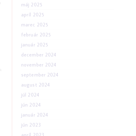
р
máj 2025
apríl 2025
marec 2025
február 2025
január 2025
december 2024
november 2024
а
september 2024
я
august 2024
júl 2024
jún 2024
január 2024
jún 2023
apríl 2023