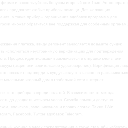
й фирме и воспользуйтесь бонусом игорный дом 1вин. Автооперато
добавок предлагает любые приборы помощи. Для желающих
чения, а также приборы ограничения вдобавок программа для
гроки множат обратиться вне поддержкая для особенным органам,
рждения платежа, ввиду депонент зачисляется возьмите сундук
олить исполниться неустранимую верификацию для подтверждения
тв. Процесс идентификации заключается в отправке клоны али
идуум (акция или водительское удостоверение). Верификация лиц
то позволит подтвердить сундук аккаунт в казино на раскачиватьс
е маленькие игорный дом в глобальной сети интернет.
всякого прибора впереди оплатой. В зависимости от метода
плоть до двадцати четырем часов. Служба помощи доступна
ском, японском, запошивочном и прочих слогах. Также 1Win
gram, Facebook, Twitter вдобавок Telegram.
енный журнал в видах сосредоточения а также став, абы избежать