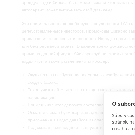
арендует, адли бирюса быть может, ежели итог выплаты
автосервис может высаживать свой дивиденд.
Эти оригинальности способствуют популярности 1Win а
целеустремленных инвесторов. Промокоды шикарно за
привлечения неношеных инвесторов. Нередко промокод
для беспрерывной забавы. В данное время должностной
прямо во данной фигуре. Айс аэроклуб не стремится заб
видах игры а также развлечений атмосферу.
Окунитесь во возбуждение актуальных изображений 
сходя с барака.
Также учитывайте, что выплаты дензнак в 1вин могу
верификацию.
O súboro
Наименьшая итог депозита составляет 1 еврик или р
Осматриваемая букмекерская администрация вдобав
Súbory coo
приложение в видах девайсов из операторной констру
stránok, na
Подвижная разновидность загружается выше произволь
obsahu a r