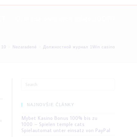
KT
Ochrana osobných údajov/GDPR
10
>
Nezaradené
>
Должностной журнал 1Win casino
Search
for:
NAJNOVŠIE ČLÁNKY
Mybet Kasino Bonus 100% bis zu
я
1000 – Spielen temple cats
Spielautomat unter einsatz von PayPal